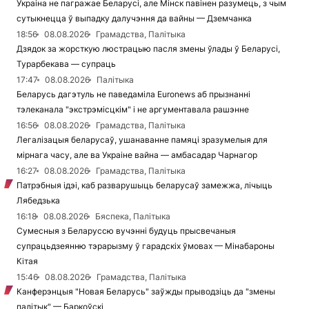
Украіна не пагражае Беларусі, але Мінск павінен разумець, з чым
сутыкнецца ў выпадку далучэння да вайны — Дземчанка
18:56
08.08.2026
Грамадства, Палітыка
Дзядок за жорсткую люстрацыю пасля змены ўлады ў Беларусі,
Турарбекава — супраць
17:47
08.08.2026
Палітыка
Беларусь дагэтуль не паведаміла Euronews аб прызнанні
тэлеканала "экстрэмісцкім" і не аргументавала рашэнне
16:56
08.08.2026
Грамадства, Палітыка
Легалізацыя беларусаў, ушанаванне памяці зразумелыя для
мірнага часу, але ва Украіне вайна — амбасадар Чарнагор
16:27
08.08.2026
Грамадства, Палітыка
Патрэбныя ідэі, каб разварушыць беларусаў замежжа, лічыць
Лябедзька
16:18
08.08.2026
Бяспека, Палітыка
Сумесныя з Беларуссю вучэнні будуць прысвечаныя
супрацьдзеянню тэрарызму ў гарадскіх ўмовах — Мінабароны
Кітая
15:46
08.08.2026
Грамадства, Палітыка
Канферэнцыя "Новая Беларусь" заўжды прыводзіць да "змены
палітык" — Баркоўскі