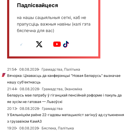
Падпісвайцеся
на нашы сацыяльныя сеткі, каб не
прапусціць важныя навіны (калі гэта
бяспечна для вас)
21:54
08.08.2026
Грамадства, Палітыка
Вячорка: Цікавасць да канферэнцыі "Новая Беларусь" вызначае
нашу суб'ектнасць
21:44
08.08.2026
Грамадства, Эканоміка
Беларусь мае патрэбу ў гіганцкай пенсійнай рэформе і пакуль да
яе зусім не гатовая — Львоўскі
20:13
08.08.2026
Грамадства
У Бялыніцкім раёне 22-гадовы матацыкліст загінуў ад сутыкнення
з грузавіком КамАЗ
19:20
08.08.2026
Бяспека, Палітыка