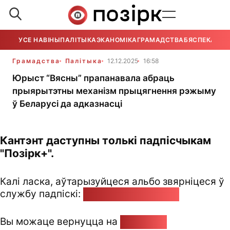
УСЕ НАВІНЫ
ПАЛІТЫКА
ЭКАНОМІКА
ГРАМАДСТВА
БЯСПЕКА
УСЕ
Грамадства
Палітыка
12.12.2025
16:58
Юрыст “Вясны” прапанавала абраць
прыярытэтны механізм прыцягнення рэжыму
ў Беларусі да адказнасці
Кантэнт даступны толькі падпісчыкам
"Позірк+".
Калі ласка, аўтарызуйцеся альбо звярніцеся ў
службу падпіскі:
pozirk@pozirk.online
Вы можаце вернуцца на
Галоўную