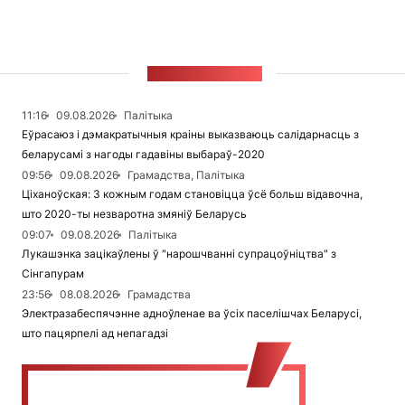
СТУЖКА НАВІН
11:16
09.08.2026
Палітыка
Еўрасаюз і дэмакратычныя краіны выказваюць салідарнасць з
беларусамі з нагоды гадавіны выбараў-2020
09:56
09.08.2026
Грамадства, Палітыка
Ціханоўская: З кожным годам становіцца ўсё больш відавочна,
што 2020-ты незваротна змяніў Беларусь
09:07
09.08.2026
Палітыка
Лукашэнка зацікаўлены ў "нарошчванні супрацоўніцтва" з
Сінгапурам
23:56
08.08.2026
Грамадства
Электразабеспячэнне адноўленае ва ўсіх паселішчах Беларусі,
што пацярпелі ад непагадзі