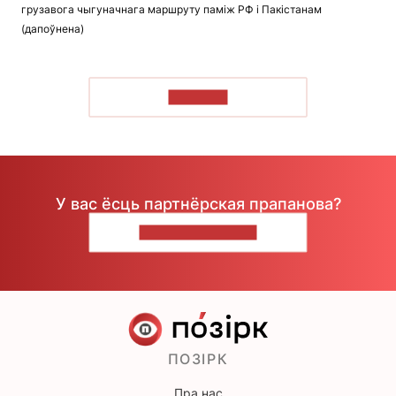
грузавога чыгуначнага маршруту паміж РФ і Пакістанам
(дапоўнена)
ЧЫТАЦЬ
У вас ёсць партнёрская прапанова?
НАПІШЫЦЕ НАМ
ПОЗІРК
Пра нас