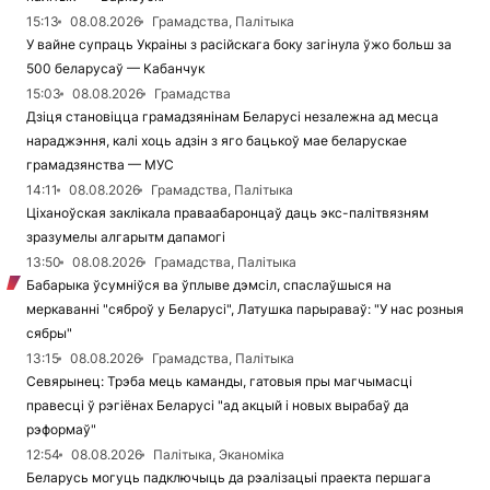
15:13
08.08.2026
Грамадства, Палітыка
У вайне супраць Украіны з расійскага боку загінула ўжо больш за
500 беларусаў — Кабанчук
15:03
08.08.2026
Грамадства
Дзіця становіцца грамадзянінам Беларусі незалежна ад месца
нараджэння, калі хоць адзін з яго бацькоў мае беларускае
грамадзянства — МУС
14:11
08.08.2026
Грамадства, Палітыка
Ціханоўская заклікала праваабаронцаў даць экс-палітвязням
зразумелы алгарытм дапамогі
13:50
08.08.2026
Грамадства, Палітыка
Бабарыка ўсумніўся ва ўплыве дэмсіл, спаслаўшыся на
меркаванні "сяброў у Беларусі", Латушка парыраваў: "У нас розныя
сябры"
13:15
08.08.2026
Грамадства, Палітыка
Севярынец: Трэба мець каманды, гатовыя пры магчымасці
правесці ў рэгіёнах Беларусі "ад акцый і новых вырабаў да
рэформаў"
12:54
08.08.2026
Палітыка, Эканоміка
Беларусь могуць падключыць да рэалізацыі праекта першага