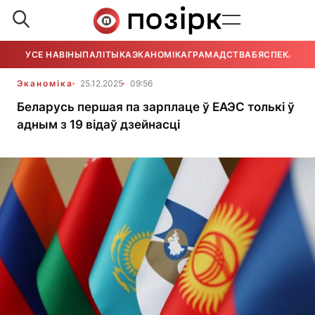
УСЕ НАВІНЫ
ПАЛІТЫКА
ЭКАНОМІКА
ГРАМАДСТВА
БЯСПЕКА
УСЕ
Эканоміка
25.12.2025
09:56
Беларусь першая па зарплаце ў ЕАЭС толькі ў
адным з 19 відаў дзейнасці