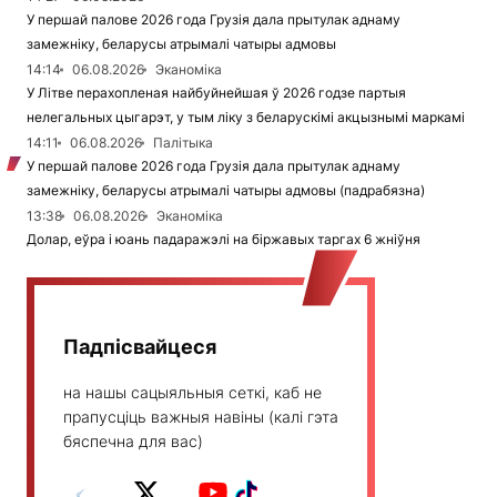
У першай палове 2026 года Грузія дала прытулак аднаму
замежніку, беларусы атрымалі чатыры адмовы
14:14
06.08.2026
Эканоміка
У Літве перахопленая найбуйнейшая ў 2026 годзе партыя
нелегальных цыгарэт, у тым ліку з беларускімі акцызнымі маркамі
14:11
06.08.2026
Палітыка
У першай палове 2026 года Грузія дала прытулак аднаму
замежніку, беларусы атрымалі чатыры адмовы (падрабязна)
13:38
06.08.2026
Эканоміка
Долар, еўра і юань падаражэлі на біржавых таргах 6 жніўня
Падпісвайцеся
на нашы сацыяльныя сеткі, каб не
прапусціць важныя навіны (калі гэта
бяспечна для вас)