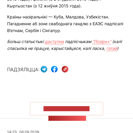
Кыргызстан (з 12 жніўня 2015 года).
Краіны-назіральнікі — Куба, Малдова, Узбекістан.
Пагадненне аб зоне свабоднага гандлю з ЕАЭС падпісалі
В’етнам, Сербія і Сінгапур.
Больш статыстыкі
даступна
падпісчыкам
“Позірк+”
(калі
спасылка не працуе, карыстайцеся, калі ласка,
гэтай
)
ПАДЗЯЛІЦЦА:
ПАКАЗАЦЬ БОЛЬШ
СТУЖКА НАВІН
14:27
06.08.2026