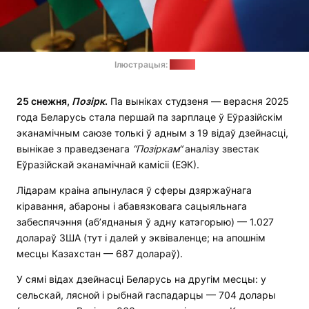
Ілюстрацыя:
mid.ru
25 снежня,
Позірк
.
Па выніках студзеня — верасня 2025
года Беларусь стала першай па зарплаце ў Еўразійскім
эканамічным саюзе толькі ў адным з 19 відаў дзейнасці,
вынікае з праведзенага
“Позіркам“
аналізу звестак
Еўразійскай эканамічнай камісіі (ЕЭК).
Лідарам краіна апынулася ў сферы дзяржаўнага
кіравання, абароны і абавязковага сацыяльнага
забеспячэння (аб’яднаныя ў адну катэгорыю) — 1.027
долараў ЗША (тут і далей у эквіваленце; на апошнім
месцы Казахстан — 687 долараў).
У сямі відах дзейнасці Беларусь на другім месцы: у
сельскай, лясной і рыбнай гаспадарцы — 704 долары