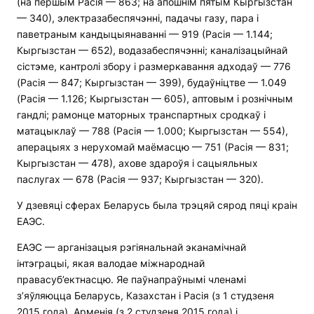
(на першым Расія — 863; на апошнім пятым Кыргызстан
— 340), электразабеспячэнні, падачы газу, пара і
паветраным кандыцыянаванні — 919 (Расія — 1.144;
Кыргызстан — 652), водазабеспячэнні; каналізацыйнай
сістэме, кантролі збору і размеркавання адходаў — 776
(Расія — 847; Кыргызстан — 399), будаўніцтве — 1.049
(Расія — 1.126; Кыргызстан — 605), аптовым і рознічным
гандлі; рамонце маторных транспартных сродкаў і
матацыклаў — 788 (Расія — 1.000; Кыргызстан — 554),
аперацыях з нерухомай маёмасцю — 751 (Расія — 831;
Кыргызстан — 478), ахове здароўя і сацыяльных
паслугах — 678 (Расія — 937; Кыргызстан — 320).
У дзевяці сферах Беларусь была трэцяй сярод пяці краін
ЕАЭС.
ЕАЭС — арганізацыя рэгіянальнай эканамічнай
інтэграцыі, якая валодае міжнароднай
правасуб’ектнасцю. Яе паўнапраўнымі членамі
з’яўляюцца Беларусь, Казахстан і Расія (з 1 студзеня
2015 года), Арменія (з 2 студзеня 2015 года) і