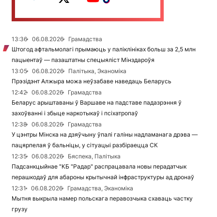
13:36
06.08.2026
Грамадства
Штогод афтальмолагі прымаюць у паліклініках больш за 2,5 млн
пацыентаў — пазаштатны спецыяліст Мінздароўя
13:05
06.08.2026
Палітыка, Эканоміка
Прэзідэнт Алжыра можа неўзабаве наведаць Беларусь
12:42
06.08.2026
Грамадства
Беларус арыштаваны ў Варшаве на падставе падазрэння ў
захоўванні і збыце наркотыкаў і псіхатропаў
12:38
06.08.2026
Грамадства
У цэнтры Мінска на дзяўчыну ўпалі галіны надламанага дрэва —
пацярпелая ў бальніцы, у сітуацыі разбіраецца СК
12:35
06.08.2026
Бяспека, Палітыка
Падсанкцыйнае "КБ "Радар" распрацавала новы перадатчык
перашкодаў для абароны крытычнай інфраструктуры ад дронаў
12:31
06.08.2026
Грамадства, Эканоміка
Мытня выкрыла намер польскага перавозчыка схаваць частку
грузу