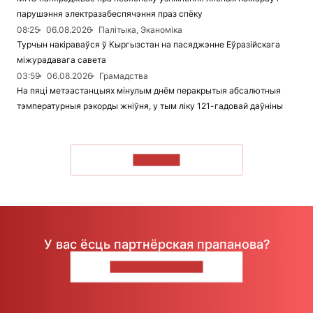
парушэння электразабеспячэння праз спёку
08:25
06.08.2026
Палітыка, Эканоміка
Турчын накіраваўся ў Кыргызстан на пасяджэнне Еўразійскага
міжурадавага савета
03:59
06.08.2026
Грамадства
На пяці метэастанцыях мінулым днём перакрытыя абсалютныя
тэмпературныя рэкорды жніўня, у тым ліку 121-гадовай даўніны
ЧЫТАЦЬ
У вас ёсць партнёрская прапанова?
НАПІШЫЦЕ НАМ