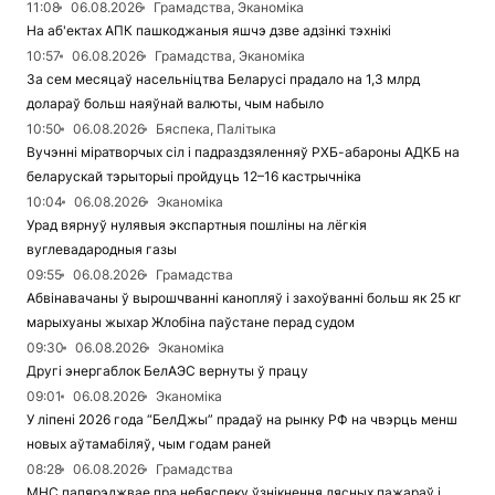
11:08
06.08.2026
Грамадства, Эканоміка
На аб'ектах АПК пашкоджаныя яшчэ дзве адзінкі тэхнікі
10:57
06.08.2026
Грамадства, Эканоміка
За сем месяцаў насельніцтва Беларусі прадало на 1,3 млрд
долараў больш наяўнай валюты, чым набыло
10:50
06.08.2026
Бяспека, Палітыка
Вучэнні міратворчых сіл і падраздзяленняў РХБ-абароны АДКБ на
беларускай тэрыторыі пройдуць 12–16 кастрычніка
10:04
06.08.2026
Эканоміка
Урад вярнуў нулявыя экспартныя пошліны на лёгкія
вуглевадародныя газы
09:55
06.08.2026
Грамадства
Абвінавачаны ў вырошчванні канопляў і захоўванні больш як 25 кг
марыхуаны жыхар Жлобіна паўстане перад судом
09:30
06.08.2026
Эканоміка
Другі энергаблок БелАЭС вернуты ў працу
09:01
06.08.2026
Эканоміка
У ліпені 2026 года “БелДжы” прадаў на рынку РФ на чвэрць менш
новых аўтамабіляў, чым годам раней
08:28
06.08.2026
Грамадства
МНС папярэджвае пра небяспеку ўзнікнення лясных пажараў і