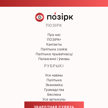
ПОЗІРК
Пра нас
ПОЗІРК+
Кантакты
Палітыка cookie
Палітыка прыватнасці
Палажэнні і ўмовы
РУБРЫКІ
Усе навіны
Палітыка
Эканоміка
Грамадства
Бяспека
Усе артыкулы
ЗВАРОТНАЯ СУВЯЗЬ