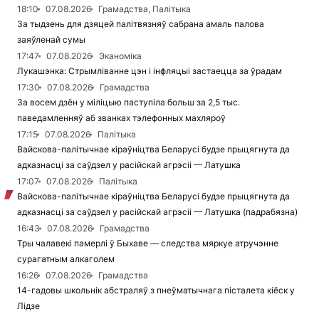
18:10
07.08.2026
Грамадства, Палітыка
За тыдзень для дзяцей палітвязняў сабрана амаль палова
заяўленай сумы
17:47
07.08.2026
Эканоміка
Лукашэнка: Стрымліванне цэн і інфляцыі застаецца за ўрадам
17:30
07.08.2026
Грамадства
За восем дзён у міліцыю паступіла больш за 2,5 тыс.
паведамленняў аб званках тэлефонных махляроў
17:15
07.08.2026
Палітыка
Вайскова-палітычнае кіраўніцтва Беларусі будзе прыцягнута да
адказнасці за саўдзел у расійскай агрэсіі — Латушка
17:07
07.08.2026
Палітыка
Вайскова-палітычнае кіраўніцтва Беларусі будзе прыцягнута да
адказнасці за саўдзел у расійскай агрэсіі — Латушка (падрабязна)
16:43
07.08.2026
Грамадства
Тры чалавекі памерлі ў Быхаве — следства мяркуе атручэнне
сурагатным алкаголем
16:26
07.08.2026
Грамадства
14-гадовы школьнік абстраляў з пнеўматычнага пісталета кіёск у
Лідзе