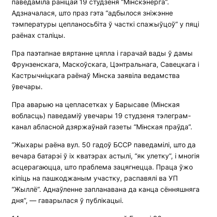
паведаміла раніцай 19 студзеня “Мінскэнерга”.
Адзначалася, што праз гэта “адбылося зніжэнне
тэмпературы цепланосьбіта ў часткі спажыўцоў” у пяці
раёнах сталіцы.
Пра паэтапнае вяртанне цяпла і гарачай вады ў дамы
Фрунзенскага, Маскоўскага, Цэнтральнага, Савецкага і
Кастрычніцкага раёнаў Мінска заявіла ведамства
ўвечары.
Пра аварыю на цепласетках у Барысаве (Мінская
вобласць) паведаміў увечары 19 студзеня тэлеграм-
канал абласной дзяржаўнай газеты “Мінская праўда”.
“Жыхары раёна вул. 50 гадоў БССР паведамілі, што да
вечара батарэі ў іх кватэрах астылі, “як улетку”, і многія
асцерагаюцца, што праблема зацягнецца. Праца ўжо
кіпіць на пашкоджаным участку, распавялі ва УП
“Жыллё”. Аднаўленне запланавана да канца сённяшняга
дня”, — гаварылася ў публікацыі.