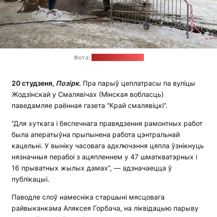
Фота:
"Край смалявіцкі"
20 студзеня,
Позірк
.
Пра парыў цеплатрасы па вуліцы
Жодзінскай у Смалявічах (Мінская вобласць)
паведамляе раённая газета “Край смалявіцкі”.
“Для хуткага і бяспечнага правядзення рамонтных работ
была аператыўна прыпынена работа цэнтральнай
кацельні. У выніку часовага адключэння цяпла ўзнікнуць
нязначныя перабоі з ацяпленнем у 47 шматкватэрных і
16 прыватных жылых дамах”, — адзначаецца ў
публікацыі.
Паводле слоў намесніка старшыні мясцовага
райвыканкама Аляксея Горбача, на ліквідацыю парыву