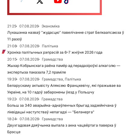
21:25
07.08.2026
Эканоміка
Лукашэнка назваў “жудасцю” павелічэнне страт Белкаапсаюза ў
11 разоў
21:08
07.08.2026
Палітыка
Хроніка палітычных рэпрэсій за 6–7 жніўня 2026 года
20:15
07.08.2026
Грамадства
Жыхар Кобрынскага раёна памёр ад перадазіроўкі алкаголю —
экспертыза паказала 7,2 праміле
19:39
07.08.2026
Грамадства, Палітыка
Беларускаму актывісту Аляксею Францкевічу, які пражывае ва
Украіне, на 10 гадоў забаронены ўезд у Польшчу
19:22
07.08.2026
Грамадства
Больш за 340 аварыйна-аднаўленчых брыгад задзейнічана ў
ліквідацыі наступстваў непагадзі — "Белэнерга"
18:24
07.08.2026
Грамадства
Двухгадовая дзяўчынка выпала з акна чацвёртага паверха ў
Брэсце