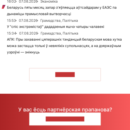
16:02
07.08.2026
Эканоміка
Беларусь пяты месяц запар з'яўляецца аўтсайдарам у ЕАЭС па
дынаміцы прамысловай вытворчасці
15:53
07.08.2026
Грамадства, Палітыка
У "спіс экстрэмістаў" дададзеныя яшчэ чатыры чалавекі
15:34
07.08.2026
Грамадства, Палітыка
АПК: Пры захаванні цяперашніх тэндэнцый беларуская мова хутка
можа застацца толькі ў невялікіх супольнасцях, а на дзяржаўным
узроўні — знікнуць
ЧЫТАЦЬ
У вас ёсць партнёрская прапанова?
НАПІШЫЦЕ НАМ