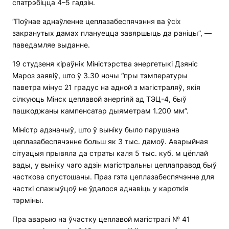
спатрэбіцца 4–5 гадзін.
“Поўнае аднаўленне цеплазабеспячэння ва ўсіх
закранутых дамах плануецца завяршыць да раніцы”, —
паведамляе выданне.
19 студзеня кіраўнік Міністэрства энергетыкі Дзяніс
Мароз заявіў, што ў 3.30 ночы “пры тэмпературы
паветра мінус 21 градус на адной з магістраляў, якія
сілкуюць Мінск цеплавой энергіяй ад ТЭЦ-4, быў
пашкоджаны кампенсатар дыяметрам 1.200 мм”.
Міністр адзначыў, што ў выніку было парушана
цеплазабеспячэнне больш як 3 тыс. дамоў. Аварыйная
сітуацыя прывяла да страты каля 5 тыс. куб. м цёплай
вады, у выніку чаго адзін магістральны цеплаправод быў
часткова спустошаны. Праз гэта цеплазабеспячэнне для
часткі спажыўцоў не ўдалося аднавіць у кароткія
тэрміны.
Пра аварыю на ўчастку цеплавой магістралі № 41