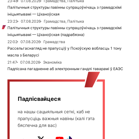
23:48
07.08.2026
Грамадства, Палітыка
Палітычныя структуры павінны супрацоўнічаць з грамадскімі
ініцыятывамі — Ціханоўская
23:23
07.08.2026
Грамадства, Палітыка
Палітычныя структуры павінны супрацоўнічаць з грамадскімі
ініцыятывамі — Ціханоўская (падрабязна)
22:02
07.08.2026
Грамадства
Рассельгаснагляд не прапусціў у Пскоўскую вобласць 1 тону
масла з Беларусі
21:47
07.08.2026
Эканоміка
Падпісана пагадненне аб электронным гандлі таварамі ў ЕАЭС
Падпісвайцеся
на нашы сацыяльныя сеткі, каб не
прапусціць важныя навіны (калі гэта
бяспечна для вас)