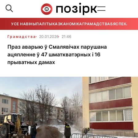
УСЕ НАВІНЫ
ПАЛІТЫКА
ЭКАНОМІКА
ГРАМАДСТВА
БЯСПЕКА
УСЕ
Грамадства
20.01.2026
21:46
Праз аварыю ў Смалявічах парушана
ацяпленне ў 47 шматкватэрных і 16
прыватных дамах