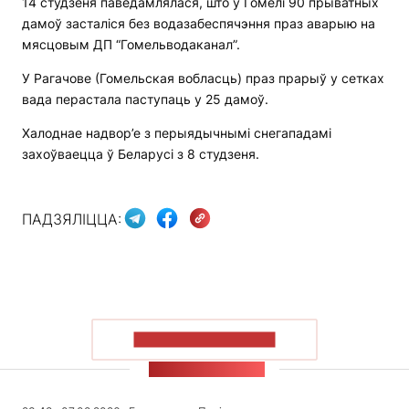
14 студзеня паведамлялася, што ў Гомелі 90 прыватных
дамоў засталіся без водазабеспячэння праз аварыю на
мясцовым ДП “Гомельводаканал”.
У Рагачове (Гомельская вобласць) праз прарыў у сетках
вада перастала паступаць у 25 дамоў.
Халоднае надвор’е з перыядычнымі снегападамі
захоўваецца ў Беларусі з 8 студзеня.
ПАДЗЯЛІЦЦА:
ПАКАЗАЦЬ БОЛЬШ
СТУЖКА НАВІН