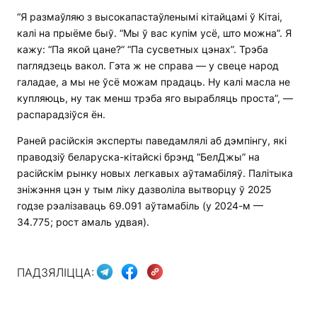
“Я размаўляю з высокапастаўленымі кітайцамі ў Кітаі,
калі на прыёме быў. “Мы ў вас купім усё, што можна”. Я
кажу: “Па якой цане?” “Па сусветных цэнах”. Трэба
паглядзець вакол. Гэта ж не справа — у свеце народ
галадае, а мы не ўсё можам прадаць. Ну калі масла не
купляюць, ну так менш трэба яго вырабляць проста”, —
распарадзіўся ён.
Раней расійскія эксперты паведамлялі аб дэмпінгу, які
праводзіў беларуска-кітайскі брэнд “БелДжы” на
расійскім рынку новых легкавых аўтамабіляў. Палітыка
зніжэння цэн у тым ліку дазволіла вытворцу ў 2025
годзе рэалізаваць 69.091 аўтамабіль (у 2024-м —
34.775; рост амаль удвая).
ПАДЗЯЛІЦЦА: