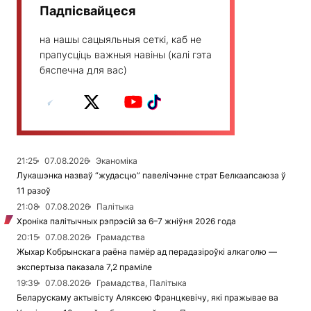
Падпісвайцеся
на нашы сацыяльныя сеткі, каб не
прапусціць важныя навіны (калі гэта
бяспечна для вас)
21:25
07.08.2026
Эканоміка
Лукашэнка назваў “жудасцю” павелічэнне страт Белкаапсаюза ў
11 разоў
21:08
07.08.2026
Палітыка
Хроніка палітычных рэпрэсій за 6–7 жніўня 2026 года
20:15
07.08.2026
Грамадства
Жыхар Кобрынскага раёна памёр ад перадазіроўкі алкаголю —
экспертыза паказала 7,2 праміле
19:39
07.08.2026
Грамадства, Палітыка
Беларускаму актывісту Аляксею Францкевічу, які пражывае ва