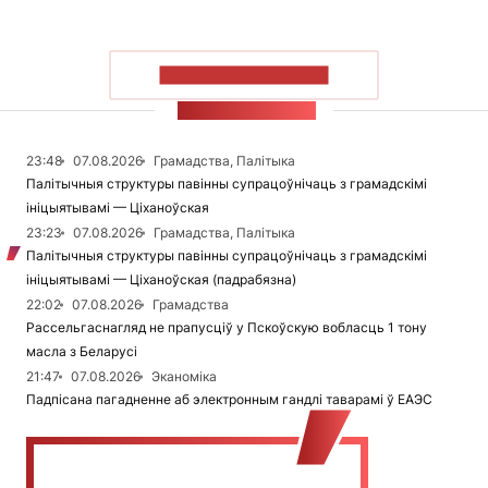
ПАКАЗАЦЬ БОЛЬШ
СТУЖКА НАВІН
23:48
07.08.2026
Грамадства, Палітыка
Палітычныя структуры павінны супрацоўнічаць з грамадскімі
ініцыятывамі — Ціханоўская
23:23
07.08.2026
Грамадства, Палітыка
Палітычныя структуры павінны супрацоўнічаць з грамадскімі
ініцыятывамі — Ціханоўская (падрабязна)
22:02
07.08.2026
Грамадства
Рассельгаснагляд не прапусціў у Пскоўскую вобласць 1 тону
масла з Беларусі
21:47
07.08.2026
Эканоміка
Падпісана пагадненне аб электронным гандлі таварамі ў ЕАЭС