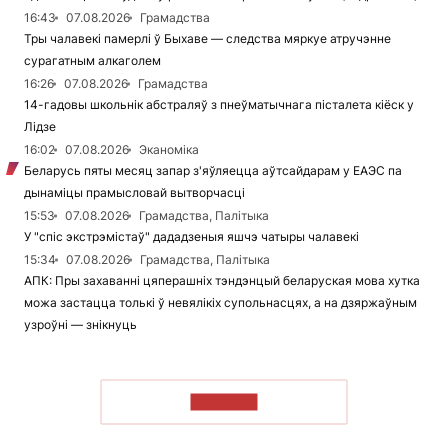
16:43
07.08.2026
Грамадства
Тры чалавекі памерлі ў Быхаве — следства мяркуе атручэнне
сурагатным алкаголем
16:26
07.08.2026
Грамадства
14-гадовы школьнік абстраляў з пнеўматычнага пісталета кіёск у
Лідзе
16:02
07.08.2026
Эканоміка
Беларусь пяты месяц запар з'яўляецца аўтсайдарам у ЕАЭС па
дынаміцы прамысловай вытворчасці
15:53
07.08.2026
Грамадства, Палітыка
У "спіс экстрэмістаў" дададзеныя яшчэ чатыры чалавекі
15:34
07.08.2026
Грамадства, Палітыка
АПК: Пры захаванні цяперашніх тэндэнцый беларуская мова хутка
можа застацца толькі ў невялікіх супольнасцях, а на дзяржаўным
узроўні — знікнуць
ЧЫТАЦЬ