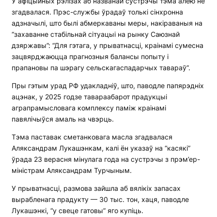
У афіцыйных рэлізах аб названай сустрэчы тэма алею не
згадвалася. Прэс-службы ўрадаў толькі сінхронна
адзначылі, што былі абмеркаваны меры, накіраваныя на
“захаванне стабільнай сітуацыі на рынку Саюзнай
дзяржавы”: “Для гэтага, у прыватнасці, краінамі сумесна
зацвярджаюцца прагнозныя балансы попыту і
прапановы па шэрагу сельскагаспадарчых тавараў”.
Пры гэтым урад РФ удакладніў, што, паводле папярэдніх
ацэнак, у 2025 годзе тавараабарот прадукцыі
аграпрамысловага комплексу паміж краінамі
павялічыўся амаль на чвэрць.
Тэма паставак сметанковага масла згадвалася
Аляксандрам Лукашэнкам, калі ён указаў на “касякі”
ўрада 23 верасня мінулага года на сустрэчы з прэм’ер-
міністрам Аляксандрам Турчыным.
У прыватнасці, размова зайшла аб вялікіх запасах
вырабленага прадукту — 30 тыс. тон, хаця, паводле
Лукашэнкі, “у свеце гатовы” яго купіць.