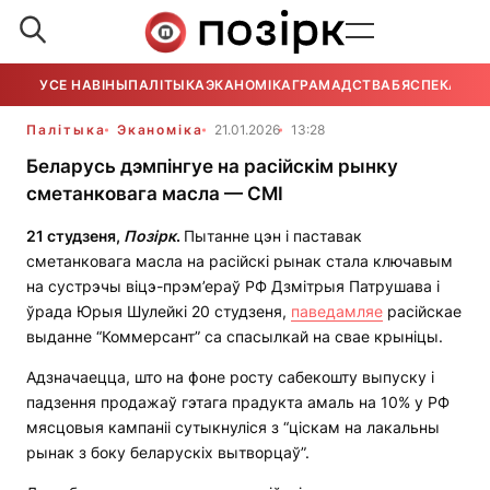
УСЕ НАВІНЫ
ПАЛІТЫКА
ЭКАНОМІКА
ГРАМАДСТВА
БЯСПЕКА
УСЕ
Палітыка
Эканоміка
21.01.2026
13:28
Беларусь дэмпінгуе на расійскім рынку
сметанковага масла — СМІ
21 студзеня,
Позірк
.
Пытанне цэн і паставак
сметанковага масла на расійскі рынак стала ключавым
на сустрэчы віцэ-прэм’ераў РФ Дзмітрыя Патрушава і
ўрада Юрыя Шулейкі 20 студзеня,
паведамляе
расійскае
выданне “Коммерсант” са спасылкай на свае крыніцы.
Адзначаецца, што на фоне росту сабекошту выпуску і
падзення продажаў гэтага прадукта амаль на 10% у РФ
мясцовыя кампаніі сутыкнуліся з “ціскам на лакальны
рынак з боку беларускіх вытворцаў”.