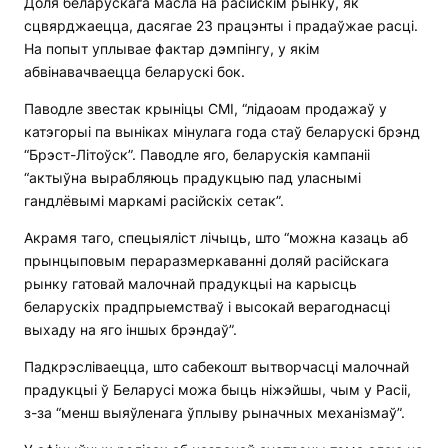
Доля беларускага масла на расійскім рынку, як
сцвярджаецца, дасягае 23 працэнты і прадаўжае расці.
На попыт уплывае фактар ​​дэмпінгу, у якім
абвінавачваецца беларускі бок.
Паводле звестак крыніцы СМІ, “лідаоам продажаў у
катэгорыі па выніках мінулага года стаў беларускі брэнд
“Брэст-Літоўск”. Паводле яго, беларускія кампаніі
“актыўна вырабляюць прадукцыю пад уласнымі
гандлёвымі маркамі расійскіх сетак”.
Акрамя таго, спецыяліст лічыць, што “можна казаць аб
прынцыповым пераразмеркаванні доляй расійскага
рынку гатовай малочнай прадукцыі на карысць
беларускіх прадпрыемстваў і высокай верагоднасці
выхаду на яго іншых брэндаў”.
Падкрэсліваецца, што сабекошт вытворчасці малочнай
прадукцыі ў Беларусі можа быць ніжэйшы, чым у Расіі,
з-за “менш выяўленага ўплыву рыначных механізмаў”.