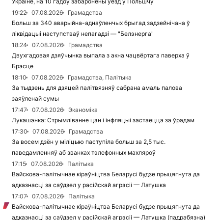
Украіне, на 10 гадоў забаронены ўезд у Польшчу
19:22
07.08.2026
Грамадства
Больш за 340 аварыйна-аднаўленчых брыгад задзейнічана ў
ліквідацыі наступстваў непагадзі — "Белэнерга"
18:24
07.08.2026
Грамадства
Двухгадовая дзяўчынка выпала з акна чацвёртага паверха ў
Брэсце
18:10
07.08.2026
Грамадства, Палітыка
За тыдзень для дзяцей палітвязняў сабрана амаль палова
заяўленай сумы
17:47
07.08.2026
Эканоміка
Лукашэнка: Стрымліванне цэн і інфляцыі застаецца за ўрадам
17:30
07.08.2026
Грамадства
За восем дзён у міліцыю паступіла больш за 2,5 тыс.
паведамленняў аб званках тэлефонных махляроў
17:15
07.08.2026
Палітыка
Вайскова-палітычнае кіраўніцтва Беларусі будзе прыцягнута да
адказнасці за саўдзел у расійскай агрэсіі — Латушка
17:07
07.08.2026
Палітыка
Вайскова-палітычнае кіраўніцтва Беларусі будзе прыцягнута да
адказнасці за саўдзел у расійскай агрэсіі — Латушка (падрабязна)