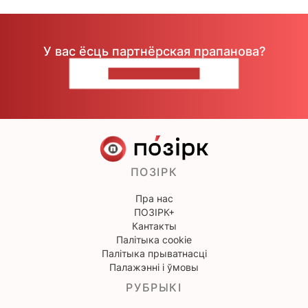
У вас ёсць партнёрская прапанова?
НАПІШЫЦЕ НАМ
ПОЗІРК
Пра нас
ПОЗІРК+
Кантакты
Палітыка cookie
Палітыка прыватнасці
Палажэнні і ўмовы
РУБРЫКІ