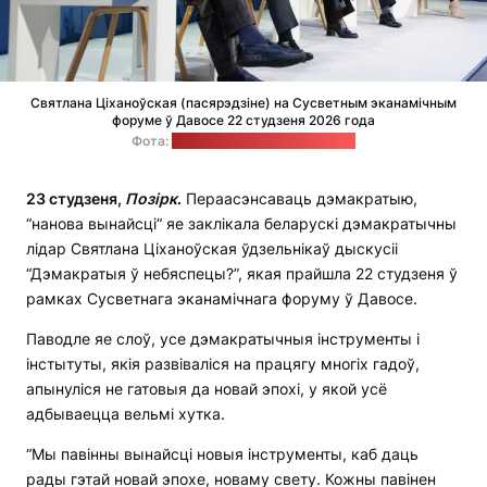
Святлана Ціханоўская (пасярэдзіне) на Сусветным эканамічным
форуме ў Давосе 22 студзеня 2026 года
Фота:
Офіс Святланы Ціханоўскай
23 студзеня,
П
о
зірк
.
Пераасэнсаваць дэмакратыю,
“нанова вынайсці“ яе заклікала беларускі дэмакратычны
лідар Святлана Ціханоўская ўдзельнікаў дыскусіі
“Дэмакратыя ў небяспецы?”, якая прайшла 22 студзеня ў
рамках Сусветнага эканамічнага форуму ў Давосе.
Паводле яе слоў, усе дэмакратычныя інструменты і
інстытуты, якія развіваліся на працягу многіх гадоў,
апынуліся не гатовыя да новай эпохі, у якой усё
адбываецца вельмі хутка.
“Мы павінны вынайсці новыя інструменты, каб даць
рады гэтай новай эпохе, новаму свету. Кожны павінен