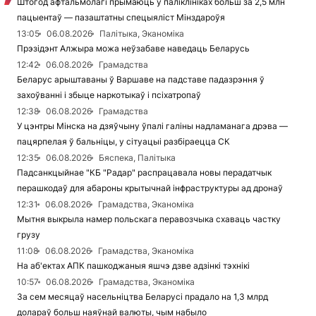
Штогод афтальмолагі прымаюць у паліклініках больш за 2,5 млн
пацыентаў — пазаштатны спецыяліст Мінздароўя
13:05
06.08.2026
Палітыка, Эканоміка
Прэзідэнт Алжыра можа неўзабаве наведаць Беларусь
12:42
06.08.2026
Грамадства
Беларус арыштаваны ў Варшаве на падставе падазрэння ў
захоўванні і збыце наркотыкаў і псіхатропаў
12:38
06.08.2026
Грамадства
У цэнтры Мінска на дзяўчыну ўпалі галіны надламанага дрэва —
пацярпелая ў бальніцы, у сітуацыі разбіраецца СК
12:35
06.08.2026
Бяспека, Палітыка
Падсанкцыйнае "КБ "Радар" распрацавала новы перадатчык
перашкодаў для абароны крытычнай інфраструктуры ад дронаў
12:31
06.08.2026
Грамадства, Эканоміка
Мытня выкрыла намер польскага перавозчыка схаваць частку
грузу
11:08
06.08.2026
Грамадства, Эканоміка
На аб'ектах АПК пашкоджаныя яшчэ дзве адзінкі тэхнікі
10:57
06.08.2026
Грамадства, Эканоміка
За сем месяцаў насельніцтва Беларусі прадало на 1,3 млрд
долараў больш наяўнай валюты, чым набыло