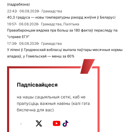
(падрабязна)
22:42
06.08.2026
Грамадства
40,3 градуса — новы тэмпературны рэкорд жніўня ў Беларусі
19:57
06.08.2026
Грамадства, Палітыка
Правабаронцам вядома пра больш за 180 фактаў пераследу па
"справе ЕГУ"
17:36
06.08.2026
Грамадства
У ліпені ў Гродзенскай вобласці выпала паўтары месячныя нормы
ападкаў, у Гомельскай — менш за 60%
Падпісвайцеся
на нашы сацыяльныя сеткі, каб не
прапусціць важныя навіны (калі гэта
бяспечна для вас)