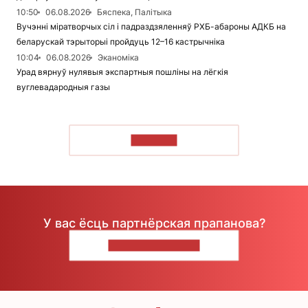
10:50
06.08.2026
Бяспека, Палітыка
Вучэнні міратворчых сіл і падраздзяленняў РХБ-абароны АДКБ на
беларускай тэрыторыі пройдуць 12–16 кастрычніка
10:04
06.08.2026
Эканоміка
Урад вярнуў нулявыя экспартныя пошліны на лёгкія
вуглевадародныя газы
ЧЫТАЦЬ
У вас ёсць партнёрская прапанова?
НАПІШЫЦЕ НАМ