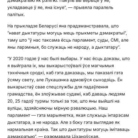
дэмакратыю як рэлігію. Пакуль вы верыце ў яе,
укладваеце ў яе, яна існуе”, — прывяла паралель
палітык.
На прыкладзе Беларусі яна прадэманстравала, што
“нават дыктатуры могуць мець прыкметы дэмакратыі“,
таму што “ў нас таксама ёсць парламент, суды, СМІ, але
яны ларэмныя, бо служаць не народу, а дыктатару”.
“У 2020 годзе ў нас былі выбары. У нас ёсць доказы, што
я выйграла іх, мы выкарыстоўвалі ўсе магчымыя
тэхнічныя сродкі, каб гэта даказаць, мы паказалі гэта
ўсяму свету, але Лукашэнка адмовіўся сыходзіць. Ён
выкарыстаў свае спецслужбы для падаўлення
грамадства, ён злоўжывае судамі, каб даваць людзям
20, 25 гадоў турмы толькі за тое, што яны выйшлі на
вуліцы, здзяйсняючы мірную рэвалюцыю. Наш
парламент — гэта марыянетка, якая служыць інтарэсам
дыктатара, а не народа. Але з боку гэта выглядае як
нармальная краіна. Так што дыктатуры могуць імітаваць
дэмакратыю”, — рэзюмавала Ціханоўская.