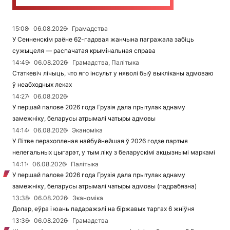
15:08
06.08.2026
Грамадства
У Сенненскім раёне 62-гадовая жанчына пагражала забіць
сужыцеля — распачатая крымінальная справа
14:49
06.08.2026
Грамадства, Палітыка
Статкевіч лічыць, что яго інсульт у няволі быў выкліканы адмоваю
ў неабходных леках
14:27
06.08.2026
У першай палове 2026 года Грузія дала прытулак аднаму
замежніку, беларусы атрымалі чатыры адмовы
14:14
06.08.2026
Эканоміка
У Літве перахопленая найбуйнейшая ў 2026 годзе партыя
нелегальных цыгарэт, у тым ліку з беларускімі акцызнымі маркамі
14:11
06.08.2026
Палітыка
У першай палове 2026 года Грузія дала прытулак аднаму
замежніку, беларусы атрымалі чатыры адмовы (падрабязна)
13:38
06.08.2026
Эканоміка
Долар, еўра і юань падаражэлі на біржавых таргах 6 жніўня
13:36
06.08.2026
Грамадства