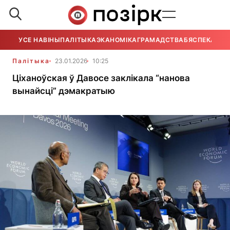
УСЕ НАВІНЫ
ПАЛІТЫКА
ЭКАНОМІКА
ГРАМАДСТВА
БЯСПЕКА
УСЕ
Палітыка
23.01.2026
10:25
Ціханоўская ў Давосе заклікала “нанова
вынайсці” дэмакратыю