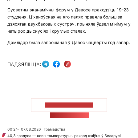
Сусветны эканамічны форум у Давосе праходзіць 19-23
студзеня. Ціханоўская на яго палях правяла больш за
дзясятак двухбаковых сустрэч, прыняла ўдзел мінімум у
чатырох дыскусіях і круглых сталах.
Дэмлідар была запрошаная ў Давос чацвёрты год запар.
ПАДЗЯЛІЦЦА:
ПАКАЗАЦЬ БОЛЬШ
СТУЖКА НАВІН
00:24
07.08.2026
Грамадства
40,3 градуса — новы тэмпературны рэкорд жніўня ў Беларусі