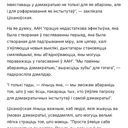
інвеставаць у дэмакратыю не толькі для яе абароны, але
і для рэфармавання яе інстытутаў“, — заклікала
Ціханоўская.
На яе думку, ААН “працуе недастаткова эфектыўна, яна
была створаная ў пасляваенны перыяд, яна была
створаная для падтрымання міру, але цяпер, калі
з’яўляюцца новыя выклікі, дыктатары становяцца
смялейшымі, яны аб’ядноўваюцца, яны могуць
пераважаць у галасаванні ў ААН“. “Мы павінны
абараняць дэмакратыю,“ вырасціць зубы“ для гэтага”, —
падкрэсліла дэмлідар.
“І толькі тады, — лічыць яна, — мы зможам абараніць
тое, што ў нас ёсць, пакараць тых, хто ўяўляе пагрозу
для дэмакратычных інстытутаў і самой дэмакратыі“.
Ціханоўская лічыць важным, каб людзі, якія жывуць ва
ўмовах дэмакратыі, усведамлялі, што могуць вельмі
лёгка страціць тое, што маюць. “Проста ўявіце сабе