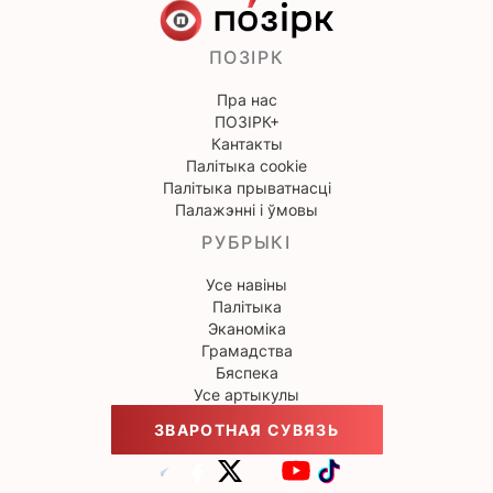
ПОЗІРК
Пра нас
ПОЗІРК+
Кантакты
Палітыка cookie
Палітыка прыватнасці
Палажэнні і ўмовы
РУБРЫКІ
Усе навіны
Палітыка
Эканоміка
Грамадства
Бяспека
Усе артыкулы
ЗВАРОТНАЯ СУВЯЗЬ