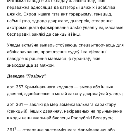
Магчыма паводле 34 складаў злачынстваў, якія
пераважна адносяцца да катэгорыі цяжкіх і асабліва
цяжкіх. Сярод іншага гэта акт тэрарызму, генацыд,
наёмніцтва, здрада дзяржаве, дыверсія, стварэнне
экстрэмісцкага фарміравання альбо ўдзел у ім, масавыя
беспарадкі, заклікі да санкцый і інш.
Улады актыўна выкарыстоўваюць спецвытворчасць для
абвінавачвання, правядзення судоў і канфіскацыі
паводле іх рашэння маёмасці фігурантаў, якія
знаходзяцца за мяжой.
Даведка
“Позірку”
:
арт. 357 Крымінальнага кодэкса — змова або іншыя
дзеянні, здзейсненыя з мэтай захопу дзяржаўнай улады;
арт. 361 — заклікі да мер абмежавальнага характару
(санкцый), іншых дзеянняў, накіраваных на прычыненне
шкоды нацыянальнай бяспецы Рэспублікі Беларусь;
1
361
— стварэнне экстрэмісцкага фарміравання або