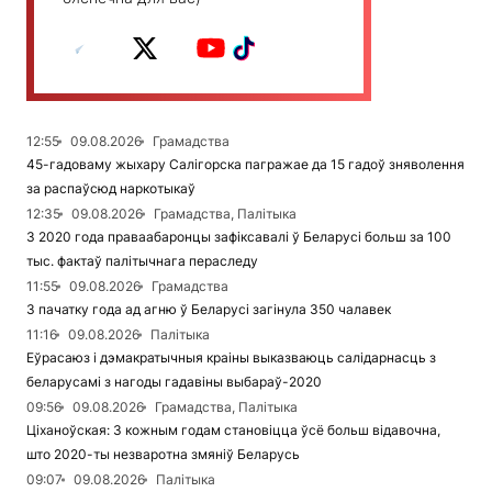
12:55
09.08.2026
Грамадства
45-гадоваму жыхару Салігорска пагражае да 15 гадоў зняволення
за распаўсюд наркотыкаў
12:35
09.08.2026
Грамадства, Палітыка
З 2020 года праваабаронцы зафіксавалі ў Беларусі больш за 100
тыс. фактаў палітычнага пераследу
11:55
09.08.2026
Грамадства
З пачатку года ад агню ў Беларусі загінула 350 чалавек
11:16
09.08.2026
Палітыка
Еўрасаюз і дэмакратычныя краіны выказваюць салідарнасць з
беларусамі з нагоды гадавіны выбараў-2020
09:56
09.08.2026
Грамадства, Палітыка
Ціханоўская: З кожным годам становіцца ўсё больш відавочна,
што 2020-ты незваротна змяніў Беларусь
09:07
09.08.2026
Палітыка