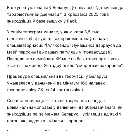
Балкунец уключаны ў Беларусі ў спіс асоб, “датычных да
тэрарыстычнай дзейнасці”. З красавіка 2025 года
знаходзіцца ў базе вышуку ў Расіі.
У сваім тэлеграм-канале, у якім каля 3,5 тыс.
падпісчыкаў, фігурант так пракаментаваў пачатак
спецвытворчасці: “[Аляксандр] Лукашэнка дабраўся да
маёй персоны і вырашыў пагуляць у “правасуддзе”.
Паводле яго сямейнага КК мне па ўсіх гэтых артыкулах
<…> пагражае да 25 гадоў альбо “смяротнае пакаранне”.
Працэдура спецыяльнай вытворчасці ў Беларусі
ўжывалася ў дачыненні да мінімум 166 чалавек
(паводле спісу СК на 24 кастрычніка).
Спецвытворчасць — гэта вытворчасць паводле
крымінальнай справы ў дачыненні да абвінавачанага, які
знаходзіцца па-за межамі Беларусі і ўхіляецца ад яўкі ў
орган, які вядзе крымінальны працэс.