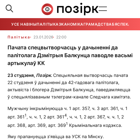
УСЕ НАВІНЫ
ПАЛІТЫКА
ЭКАНОМІКА
ГРАМАДСТВА
БЯСПЕКА
УСЕ
Палітыка
23.01.2026
22:00
Пачата спецвытворчасць у дачыненні да
палітолага Дзмітрыя Балкунца паводле васьмі
артыкулаў КК
23 студзеня,
Позірк
.
Спецыяльная вытворчасць пачата
22 студзеня ў дачыненні да 42-гадовага палітолага,
актывіста і блогера Дзмітрыя Балкунца, паведамляецца
ў спецыялізаваным тэлеграм-канале Следчага камітэта.
Мужчыну інкрымінуюцца ч. 1 арт. 357, ч. 3 арт. 361, ч. 1
1
4
арт. 361
, ч. ч. 1, 2 арт. 361
, ч. ч. 1, 2 арт. 367, ч. ч. 1, 2
1
арт. 368, арт. 369, арт. 369
Крымінальнага кодэкса.
Яму прапануецца з’явіцца ва УСК па Мінску.