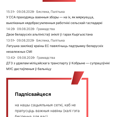
15:31
09.08.2026
Бяспека, Палітыка
У ССА праходзяць ваенныя зборы — на іх, як мяркуецца,
выкліканыя нядобрасумленныя работнікі сельскай гаспадаркі
14:26
09.08.2026
Грамадства
Двое беларускіх альпіністаў зніклі ў гарах Кыргызстана
13:51
09.08.2026
Бяспека, Палітыка
Латушка заклікаў краіны ЕС павялічыць падтрымку беларускіх
незалежных СМІ
13:42
09.08.2026
Грамадства
ДТЗ з удзелам міліцэйскага транспарту ў Кобрыне — супрацоўнікі
МУС дастаўленыя ў бальніцу
Падпісвайцеся
на нашы сацыяльныя сеткі, каб не
прапусціць важныя навіны (калі гэта
бяспечна для вас)