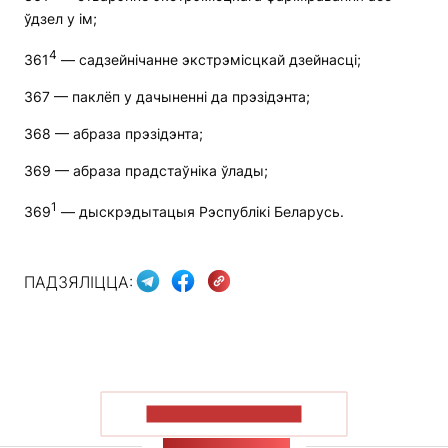
ўдзел у ім;
4
361
— садзейнічанне экстрэмісцкай дзейнасці;
367 — паклёп у дачыненні да прэзідэнта;
368 — абраза прэзідэнта;
369 — абраза прадстаўніка ўлады;
1
369
— дыскрэдытацыя Рэспублікі Беларусь.
ПАДЗЯЛІЦЦА:
ПАКАЗАЦЬ БОЛЬШ
СТУЖКА НАВІН