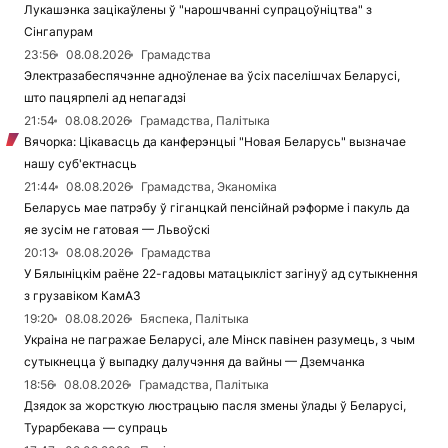
Лукашэнка зацікаўлены ў "нарошчванні супрацоўніцтва" з
Сінгапурам
23:56
08.08.2026
Грамадства
Электразабеспячэнне адноўленае ва ўсіх паселішчах Беларусі,
што пацярпелі ад непагадзі
21:54
08.08.2026
Грамадства, Палітыка
Вячорка: Цікавасць да канферэнцыі "Новая Беларусь" вызначае
нашу суб'ектнасць
21:44
08.08.2026
Грамадства, Эканоміка
Беларусь мае патрэбу ў гіганцкай пенсійнай рэформе і пакуль да
яе зусім не гатовая — Львоўскі
20:13
08.08.2026
Грамадства
У Бялыніцкім раёне 22-гадовы матацыкліст загінуў ад сутыкнення
з грузавіком КамАЗ
19:20
08.08.2026
Бяспека, Палітыка
Украіна не пагражае Беларусі, але Мінск павінен разумець, з чым
сутыкнецца ў выпадку далучэння да вайны — Дземчанка
18:56
08.08.2026
Грамадства, Палітыка
Дзядок за жорсткую люстрацыю пасля змены ўлады ў Беларусі,
Турарбекава — супраць