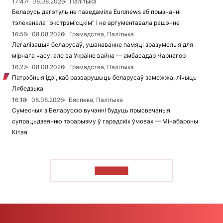
17:47
08.08.2026
Палітыка
Беларусь дагэтуль не паведаміла Euronews аб прызнанні
тэлеканала "экстрэмісцкім" і не аргументавала рашэнне
16:56
08.08.2026
Грамадства, Палітыка
Легалізацыя беларусаў, ушанаванне памяці зразумелыя для
мірнага часу, але ва Украіне вайна — амбасадар Чарнагор
16:27
08.08.2026
Грамадства, Палітыка
Патрэбныя ідэі, каб разварушыць беларусаў замежжа, лічыць
Лябедзька
16:18
08.08.2026
Бяспека, Палітыка
Сумесныя з Беларуссю вучэнні будуць прысвечаныя
супрацьдзеянню тэрарызму ў гарадскіх ўмовах — Мінабароны
Кітая
ЧЫТАЦЬ