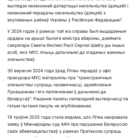
выглядзе незаконнай дэпартацыі насельніцтва (дзяцей) і
незаконнай перадачы насельніцтва (дзяцей) з
акупаваных раёнаў Украіны ў Расійскую Федэрацыю”.
У 2024 годзе ў рамках той жа справы былі выдадзеныя
ордары на арышт былога міністра абароны, дзейнага
сакратара Савета бяспекі Расіі Сяргея Шайгу ды іншых
асоб, якіх МУС лічыць датычнымі да згаданых ваенных
злачынстваў.
30 верасня 2024 года ўрад Літвы перадаў у офіс
пракурора МУС матэрыялы пра “трансгранічныя
злачынствы супраць чалавечнасці, здзейсненыя
Лукашэнкам і яго паплечнікамі ў дачыненні да
беларусаў”. Рашэнне палаты папярэдняй вытворчасці па
гэтым пытанні пакуль не апублікаванае.
19 траўня 2025 года стала вядома, што Літва накіравала
заяву ў Міжнародны суд ААН пра парушэнне Беларуссю
сваіх абавязацельстваў у рамках Пратакола супраць