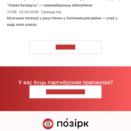
"Новая Беларусь" — праваабаронцы (абноўлена)
15:06
05.08.2026
Грамадства
Мужчына патануў у рацэ Ненач у Калінкавіцкім раёне — упаў у
ваду каля шлюза
ЧЫТАЦЬ
У вас ёсць партнёрская прапанова?
НАПІШЫЦЕ НАМ