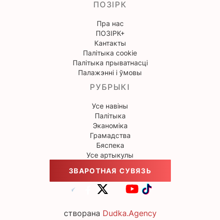
ПОЗІРК
Пра нас
ПОЗІРК+
Кантакты
Палітыка cookie
Палітыка прыватнасці
Палажэнні і ўмовы
РУБРЫКІ
Усе навіны
Палітыка
Эканоміка
Грамадства
Бяспека
Усе артыкулы
ЗВАРОТНАЯ СУВЯЗЬ
створана
Dudka.Agency