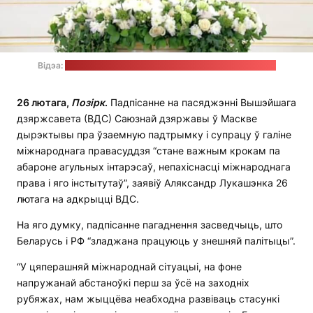
Відэа:
прэс-служба прэзідэнта РФ / стоп-кадр: "Позірк"
26 лютага,
Позірк
.
Падпісанне на пасяджэнні Вышэйшага
дзяржсавета (ВДС) Саюзнай дзяржавы ў Маскве
дырэктывы пра ўзаемную падтрымку і супрацу ў галіне
міжнароднага правасуддзя “стане важным крокам па
абароне агульных інтарэсаў, непахіснасці міжнароднага
права і яго інстытутаў”, заявіў Аляксандр Лукашэнка 26
лютага на адкрыцці ВДС.
На яго думку, падпісанне пагаднення засведчыць, што
Беларусь і РФ “зладжана працуюць у знешняй палітыцы”.
“У цяперашняй міжнароднай сітуацыі, на фоне
напружанай абстаноўкі перш за ўсё на заходніх
рубяжах, нам жыццёва неабходна развіваць стасункі