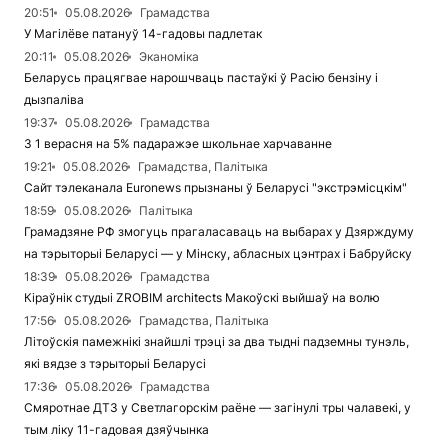
20:51
05.08.2026
Грамадства
У Магілёве патануў 14-гадовы падлетак
20:11
05.08.2026
Эканоміка
Беларусь працягвае нарошчваць пастаўкі ў Расію бензіну і
дызпаліва
19:37
05.08.2026
Грамадства
З 1 верасня на 5% падаражэе школьнае харчаванне
19:21
05.08.2026
Грамадства, Палітыка
Сайт тэлеканала Euronews прызнаны ў Беларусі "экстрэмісцкім"
18:59
05.08.2026
Палітыка
Грамадзяне РФ змогуць прагаласаваць на выбарах у Дзярждуму
на тэрыторыі Беларусі — у Мінску, абласных цэнтрах і Бабруйску
18:39
05.08.2026
Грамадства
Кіраўнік студыі ZROBIM architects Макоўскі выйшаў на волю
17:56
05.08.2026
Грамадства, Палітыка
Літоўскія памежнікі знайшлі трэці за два тыдні падземны тунэль,
які вядзе з тэрыторыі Беларусі
17:36
05.08.2026
Грамадства
Смяротнае ДТЗ у Светлагорскім раёне — загінулі тры чалавекі, у
тым ліку 11-гадовая дзяўчынка