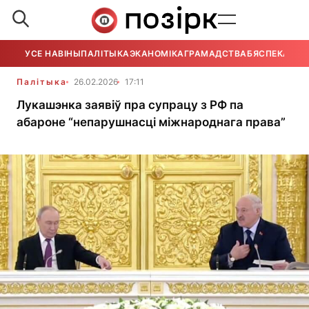
УСЕ НАВІНЫ
ПАЛІТЫКА
ЭКАНОМІКА
ГРАМАДСТВА
БЯСПЕКА
УСЕ
Палітыка
26.02.2026
17:11
Лукашэнка заявіў пра супрацу з РФ па
абароне “непарушнасці міжнароднага права”