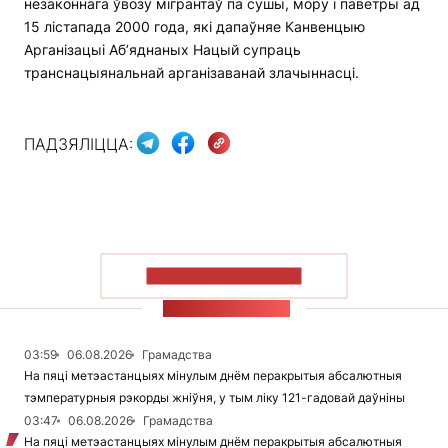
незаконнага ўвозу мігрантаў па сушы, мору і паветры ад
15 лістапада 2000 года, які дапаўняе Канвенцыю
Арганізацыі Аб’яднаных Нацый супраць
транснацыянальнай арганізаванай злачыннасці.
ПАДЗЯЛІЦЦА:
ПАКАЗАЦЬ БОЛЬШ
СТУЖКА НАВІН
03:59
06.08.2026
Грамадства
На пяці метэастанцыях мінулым днём перакрытыя абсалютныя
тэмпературныя рэкорды жніўня, у тым ліку 121-гадовай даўніны
03:47
06.08.2026
Грамадства
На пяці метэастанцыях мінулым днём перакрытыя абсалютныя