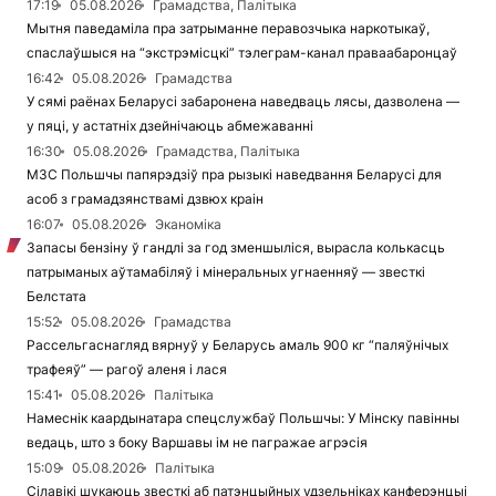
17:19
05.08.2026
Грамадства, Палітыка
Мытня паведаміла пра затрыманне перавозчыка наркотыкаў,
спаслаўшыся на “экстрэмісцкі” тэлеграм-канал праваабаронцаў
16:42
05.08.2026
Грамадства
У сямі раёнах Беларусі забаронена наведваць лясы, дазволена —
у пяці, у астатніх дзейнічаюць абмежаванні
16:30
05.08.2026
Грамадства, Палітыка
МЗС Польшчы папярэдзіў пра рызыкі наведвання Беларусі для
асоб з грамадзянствамі дзвюх краін
16:07
05.08.2026
Эканоміка
Запасы бензіну ў гандлі за год зменшыліся, вырасла колькасць
патрыманых аўтамабіляў і мінеральных угнаенняў — звесткі
Белстата
15:52
05.08.2026
Грамадства
Рассельгаснагляд вярнуў у Беларусь амаль 900 кг “паляўнічых
трафеяў” — рагоў аленя і лася
15:41
05.08.2026
Палітыка
Намеснік каардынатара спецслужбаў Польшчы: У Мінску павінны
ведаць, што з боку Варшавы ім не пагражае агрэсія
15:09
05.08.2026
Палітыка
Сілавікі шукаюць звесткі аб патэнцыйных удзельніках канферэнцыі