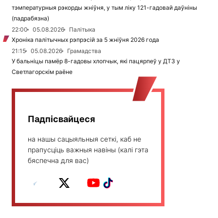
тэмпературныя рэкорды жніўня, у тым ліку 121-гадовай даўніны
(падрабязна)
22:00
05.08.2026
Палітыка
Хроніка палітычных рэпрэсій за 5 жніўня 2026 года
21:15
05.08.2026
Грамадства
У бальніцы памёр 8-гадовы хлопчык, які пацярпеў у ДТЗ у
Светлагорскім раёне
Падпісвайцеся
на нашы сацыяльныя сеткі, каб не
прапусціць важныя навіны (калі гэта
бяспечна для вас)