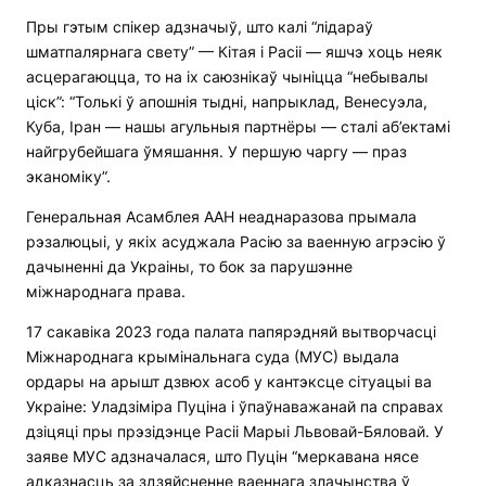
Пры гэтым спікер адзначыў, што калі “лідараў
шматпалярнага свету” — Кітая і Расіі — яшчэ хоць неяк
асцерагаюцца, то на іх саюзнікаў чыніцца “небывалы
ціск”: “Толькі ў апошнія тыдні, напрыклад, Венесуэла,
Куба, Іран — нашы агульныя партнёры — сталі аб’ектамі
найгрубейшага ўмяшання. У першую чаргу — праз
эканоміку”.
Генеральная Асамблея ААН неаднаразова прымала
рэзалюцыі, у якіх асуджала Расію за ваенную агрэсію ў
дачыненні да Украіны, то бок за парушэнне
міжнароднага права.
17 сакавіка 2023 года палата папярэдняй вытворчасці
Міжнароднага крымінальнага суда (МУС) выдала
ордары на арышт дзвюх асоб у кантэксце сітуацыі ва
Украіне: Уладзіміра Пуціна і ўпаўнаважанай па справах
дзіцяці пры прэзідэнце Расіі Марыі Львовай-Бяловай. У
заяве МУС адзначалася, што Пуцін “меркавана нясе
адказнасць за здзяйсненне ваеннага злачынства ў