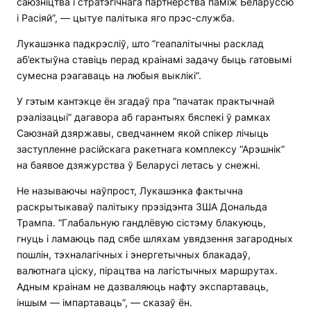
саюзніцтва і стратэгічнага партнёрства паміж Беларуссю
і Расіяй”, — цытуе палітыка яго прэс-служба.
Лукашэнка падкрэсліў, што “геапалітычны расклад
аб’ектыўна ставіць перад краінамі задачу быць гатовымі
сумесна рэагаваць на любыя выклікі”.
У гэтым кантэкце ён згадаў пра “пачатак практычнай
рэалізацыі” дагавора аб гарантыях бяспекі ў рамках
Саюзнай дзяржавы, сведчаннем якой спікер лічыць
заступленне расійскага ракетнага комплексу “Арэшнік”
на баявое дзяжурства ў Беларусі летась у снежні.
Не называючы наўпрост, Лукашэнка фактычна
раскрытыкаваў палітыку прэзідэнта ЗША Дональда
Трампа. “Глабальную гандлёвую сістэму блакуюць,
гнуць і ламаюць пад сябе шляхам увядзення загародных
пошлін, тэхналагічных і энергетычных блакадаў,
валютнага ціску, пірацтва на лагістычных маршрутах.
Адным краінам не дазваляюць нафту экспартаваць,
іншым — імпартаваць”, — сказаў ён.