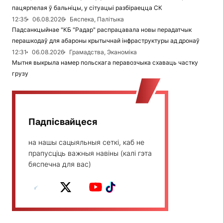
пацярпелая ў бальніцы, у сітуацыі разбіраецца СК
12:35
06.08.2026
Бяспека, Палітыка
Падсанкцыйнае "КБ "Радар" распрацавала новы перадатчык
перашкодаў для абароны крытычнай інфраструктуры ад дронаў
12:31
06.08.2026
Грамадства, Эканоміка
Мытня выкрыла намер польскага перавозчыка схаваць частку
грузу
Падпісвайцеся
на нашы сацыяльныя сеткі, каб не
прапусціць важныя навіны (калі гэта
бяспечна для вас)