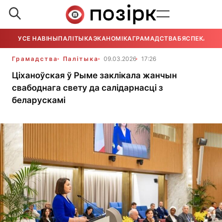
УСЕ НАВІНЫ
ПАЛІТЫКА
ЭКАНОМІКА
ГРАМАДСТВА
БЯСПЕКА
УСЕ
Грамадства
Палітыка
09.03.2026
17:26
Ціханоўская ў Рыме заклікала жанчын
свабоднага свету да салідарнасці з
беларускамі