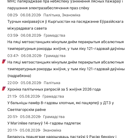
МНС папярэджвае пра небяспеку ўзнікнення лясных пажараў і
парушэння электразабеспячэння праз спёку
08:25
06.08.2026
Палітыка, Эканоміка
Турчын накіраваўся ў Кыргызстан на пасяджэнне Еўразійскага
міжурадавага савета
03:59
06.08.2026
Грамадства
На пяці метэастанцыях мінулым днём перакрытыя абсалютныя
тэмпературныя рэкорды жніўня, у тым ліку 121-гадовай даўніны
03:47
06.08.2026
Грамадства
На пяці метэастанцыях мінулым днём перакрытыя абсалютныя
тэмпературныя рэкорды жніўня, у тым ліку 121-гадовай даўніны
(падрабязна)
22:00
05.08.2026
Палітыка
Хроніка палітычных рэпрэсій за 5 жніўня 2026 года
21:15
05.08.2026
Грамадства
У бальніцы памёр 8-гадовы хлопчык, які пацярпеў у ДТЗ у
Светлагорскім раёне
20:51
05.08.2026
Грамадства
У Магілёве патануў 14-гадовы падлетак
20:11
05.08.2026
Эканоміка
Беларусь працягвае нарошчваць пастаўкі ў Расію бензіну і