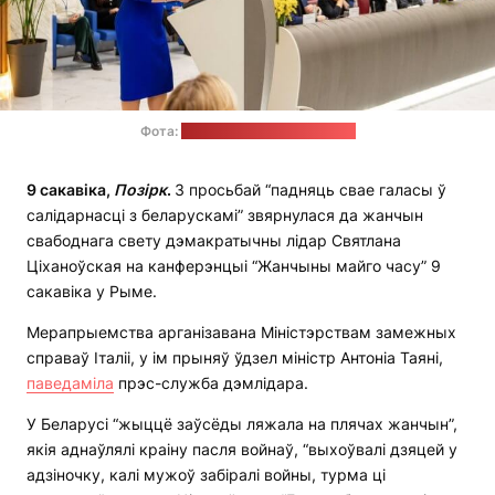
Фота:
прэс-служба Ціханоўскай
9 сакавіка,
Позірк
.
З просьбай “падняць свае галасы ў
салідарнасці з беларускамі” звярнулася да жанчын
свабоднага свету дэмакратычны лідар Святлана
Ціханоўская на канферэнцыі “Жанчыны майго часу” 9
сакавіка у Рыме.
Мерапрыемства арганізавана Міністэрствам замежных
справаў Італіі, у ім прыняў ўдзел міністр Антоніа Таяні,
паведаміла
прэс-служба дэмлідара.
У Беларусі “жыццё заўсёды ляжала на плячах жанчын”,
якія аднаўлялі краіну пасля войнаў, “выхоўвалі дзяцей у
адзіночку, калі мужоў забіралі войны, турма ці