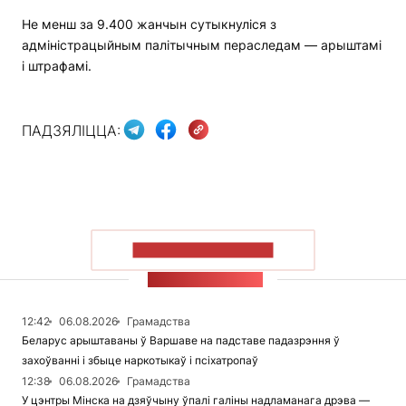
Не менш за 9.400 жанчын сутыкнуліся з
адміністрацыйным палітычным пераследам — арыштамі
і штрафамі.
ПАДЗЯЛІЦЦА:
ПАКАЗАЦЬ БОЛЬШ
СТУЖКА НАВІН
12:42
06.08.2026
Грамадства
Беларус арыштаваны ў Варшаве на падставе падазрэння ў
захоўванні і збыце наркотыкаў і псіхатропаў
12:38
06.08.2026
Грамадства
У цэнтры Мінска на дзяўчыну ўпалі галіны надламанага дрэва —