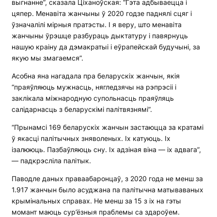
выгнанне”, сказала Ціханоўская: “Гэта адбываецца і
цяпер. Менавіта жанчыны ў 2020 годзе паднялі сцяг і
ўзначалілі мірныя пратэсты. І я веру, што менавіта
жанчыны ўрэшце разбураць дыктатуру і павярнуць
нашую краіну да дэмакратыі і еўрапейскай будучыні, за
якую мы змагаемся”.
Асобна яна нагадала пра беларускіх жанчын, якія
“праяўляюць мужнасць, нягледзячы на рэпрэсіі і
заклікала міжнародную супольнасць праяўляць
салідарнасць з беларускімі палітвязнямі”.
“Прынамсі 169 беларускіх жанчын застаюцца за кратамі
ў якасці палітычных зняволеных. Іх катуюць. Іх
ізалююць. Пазбаўляюць сну. Іх адзіная віна — іх адвага”,
— падкрэсліла палітык.
Паводле даных праваабаронцаў, з 2020 года не менш за
1.917 жанчын было асуджана па палітычна матываваных
крымінальных справах. Не менш за 15 з іх на гэты
момант маюць сур’ёзныя праблемы са здароўем.