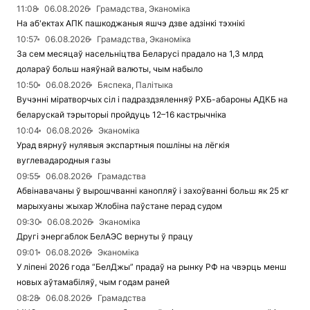
11:08
06.08.2026
Грамадства, Эканоміка
На аб'ектах АПК пашкоджаныя яшчэ дзве адзінкі тэхнікі
10:57
06.08.2026
Грамадства, Эканоміка
За сем месяцаў насельніцтва Беларусі прадало на 1,3 млрд
долараў больш наяўнай валюты, чым набыло
10:50
06.08.2026
Бяспека, Палітыка
Вучэнні міратворчых сіл і падраздзяленняў РХБ-абароны АДКБ на
беларускай тэрыторыі пройдуць 12–16 кастрычніка
10:04
06.08.2026
Эканоміка
Урад вярнуў нулявыя экспартныя пошліны на лёгкія
вуглевадародныя газы
09:55
06.08.2026
Грамадства
Абвінавачаны ў вырошчванні канопляў і захоўванні больш як 25 кг
марыхуаны жыхар Жлобіна паўстане перад судом
09:30
06.08.2026
Эканоміка
Другі энергаблок БелАЭС вернуты ў працу
09:01
06.08.2026
Эканоміка
У ліпені 2026 года “БелДжы” прадаў на рынку РФ на чвэрць менш
новых аўтамабіляў, чым годам раней
08:28
06.08.2026
Грамадства