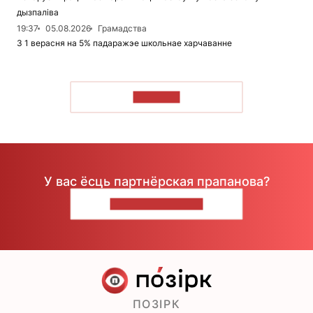
дызпаліва
19:37
05.08.2026
Грамадства
З 1 верасня на 5% падаражэе школьнае харчаванне
ЧЫТАЦЬ
У вас ёсць партнёрская прапанова?
НАПІШЫЦЕ НАМ
ПОЗІРК