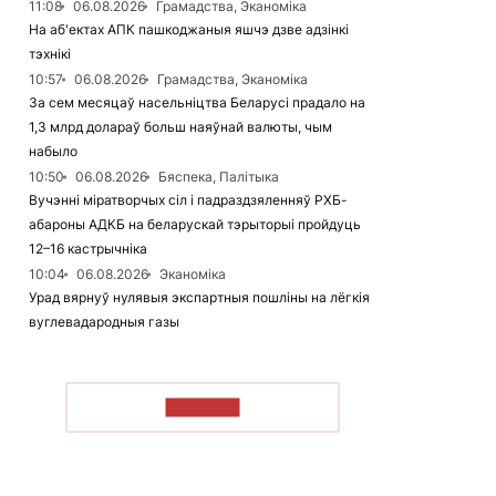
11:08
06.08.2026
Грамадства, Эканоміка
На аб'ектах АПК пашкоджаныя яшчэ дзве адзінкі
тэхнікі
10:57
06.08.2026
Грамадства, Эканоміка
За сем месяцаў насельніцтва Беларусі прадало на
1,3 млрд долараў больш наяўнай валюты, чым
набыло
10:50
06.08.2026
Бяспека, Палітыка
Вучэнні міратворчых сіл і падраздзяленняў РХБ-
абароны АДКБ на беларускай тэрыторыі пройдуць
12–16 кастрычніка
10:04
06.08.2026
Эканоміка
Урад вярнуў нулявыя экспартныя пошліны на лёгкія
вуглевадародныя газы
ЧЫТАЦЬ