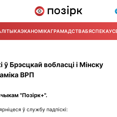
АЛІТЫКА
ЭКАНОМІКА
ГРАМАДСТВА
БЯСПЕКА
УС
 ў Брэсцкай вобласці і Мінску
аміка ВРП
чыкам "Позірк+".
ярніцеся ў службу падпіскі: