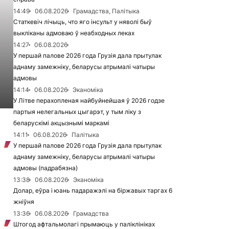
14:49
06.08.2026
Грамадства, Палітыка
Статкевіч лічыць, что яго інсульт у няволі быў
выкліканы адмоваю ў неабходных леках
14:27
06.08.2026
У першай палове 2026 года Грузія дала прытулак
аднаму замежніку, беларусы атрымалі чатыры
адмовы
14:14
06.08.2026
Эканоміка
У Літве перахопленая найбуйнейшая ў 2026 годзе
партыя нелегальных цыгарэт, у тым ліку з
беларускімі акцызнымі маркамі
14:11
06.08.2026
Палітыка
У першай палове 2026 года Грузія дала прытулак
аднаму замежніку, беларусы атрымалі чатыры
адмовы (падрабязна)
13:38
06.08.2026
Эканоміка
Долар, еўра і юань падаражэлі на біржавых таргах 6
жніўня
13:36
06.08.2026
Грамадства
Штогод афтальмолагі прымаюць у паліклініках