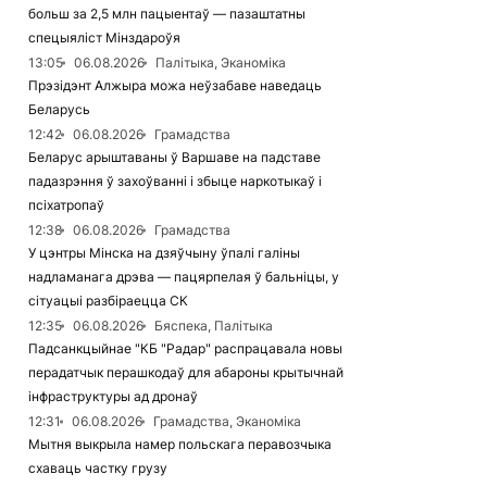
больш за 2,5 млн пацыентаў — пазаштатны
спецыяліст Мінздароўя
13:05
06.08.2026
Палітыка, Эканоміка
Прэзідэнт Алжыра можа неўзабаве наведаць
Беларусь
12:42
06.08.2026
Грамадства
Беларус арыштаваны ў Варшаве на падставе
падазрэння ў захоўванні і збыце наркотыкаў і
псіхатропаў
12:38
06.08.2026
Грамадства
У цэнтры Мінска на дзяўчыну ўпалі галіны
надламанага дрэва — пацярпелая ў бальніцы, у
сітуацыі разбіраецца СК
12:35
06.08.2026
Бяспека, Палітыка
Падсанкцыйнае "КБ "Радар" распрацавала новы
перадатчык перашкодаў для абароны крытычнай
інфраструктуры ад дронаў
12:31
06.08.2026
Грамадства, Эканоміка
Мытня выкрыла намер польскага перавозчыка
схаваць частку грузу