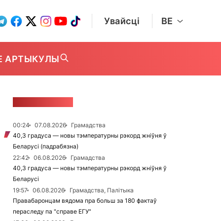
Увайсці
BE
Е АРТЫКУЛЫ
СТУЖКА НАВІН
00:24
07.08.2026
Грамадства
40,3 градуса — новы тэмпературны рэкорд жніўня ў
Беларусі (падрабязна)
22:42
06.08.2026
Грамадства
40,3 градуса — новы тэмпературны рэкорд жніўня ў
Беларусі
19:57
06.08.2026
Грамадства, Палітыка
Правабаронцам вядома пра больш за 180 фактаў
пераследу па "справе ЕГУ"