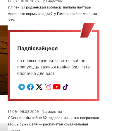
17:36
06.08.2026
Грамадства
У ліпені ў Гродзенскай вобласці выпала паўтары
месячныя нормы ападкаў, у Гомельскай — менш за
60%
Падпісвайцеся
на нашы сацыяльныя сеткі, каб не
прапусціць важныя навіны (калі гэта
бяспечна для вас)
15:08
06.08.2026
Грамадства
У Сенненскім раёне 62-гадовая жанчына пагражала
забіць сужыцеля — распачатая крымінальная
справа