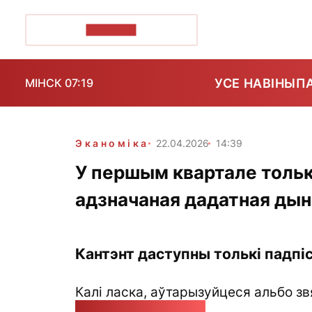
ПОЗІРК+
УСЕ НАВІНЫ
П
МІНСК 07:19
Эканоміка
22.04.2026
14:39
У першым квартале толькі
адзначаная дадатная дын
Кантэнт даступны толькі падпіс
Калі ласка, аўтарызуйцеся альбо зв
pozirk@pozirk.online