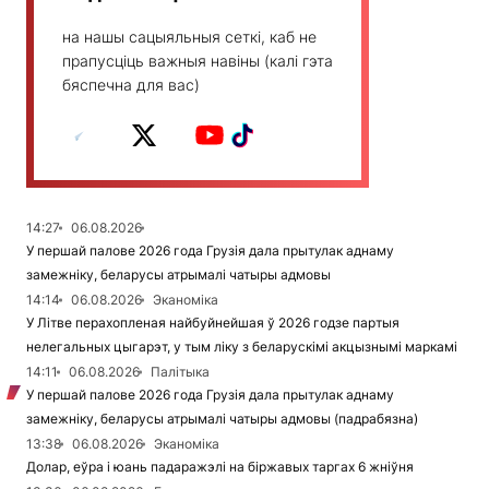
на нашы сацыяльныя сеткі, каб не
прапусціць важныя навіны (калі гэта
бяспечна для вас)
14:27
06.08.2026
У першай палове 2026 года Грузія дала прытулак аднаму
замежніку, беларусы атрымалі чатыры адмовы
14:14
06.08.2026
Эканоміка
У Літве перахопленая найбуйнейшая ў 2026 годзе партыя
нелегальных цыгарэт, у тым ліку з беларускімі акцызнымі маркамі
14:11
06.08.2026
Палітыка
У першай палове 2026 года Грузія дала прытулак аднаму
замежніку, беларусы атрымалі чатыры адмовы (падрабязна)
13:38
06.08.2026
Эканоміка
Долар, еўра і юань падаражэлі на біржавых таргах 6 жніўня