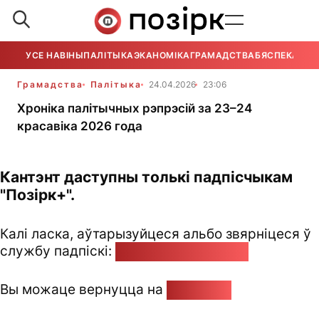
УСЕ НАВІНЫ
ПАЛІТЫКА
ЭКАНОМІКА
ГРАМАДСТВА
БЯСПЕКА
УСЕ
Грамадства
Палітыка
24.04.2026
23:06
Хроніка палітычных рэпрэсій за 23–24
красавіка 2026 года
Кантэнт даступны толькі падпісчыкам
"Позірк+".
Калі ласка, аўтарызуйцеся альбо звярніцеся ў
службу падпіскі:
pozirk@pozirk.online
Вы можаце вернуцца на
Галоўную