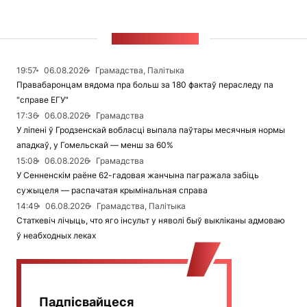
СТУЖКА НАВІН
19:57
06.08.2026
Грамадства, Палітыка
Правабаронцам вядома пра больш за 180 фактаў пераследу па
"справе ЕГУ"
17:36
06.08.2026
Грамадства
У ліпені ў Гродзенскай вобласці выпала паўтары месячныя нормы
ападкаў, у Гомельскай — менш за 60%
15:08
06.08.2026
Грамадства
У Сенненскім раёне 62-гадовая жанчына пагражала забіць
сужыцеля — распачатая крымінальная справа
14:49
06.08.2026
Грамадства, Палітыка
Статкевіч лічыць, что яго інсульт у няволі быў выкліканы адмоваю
ў неабходных леках
Падпісвайцеся