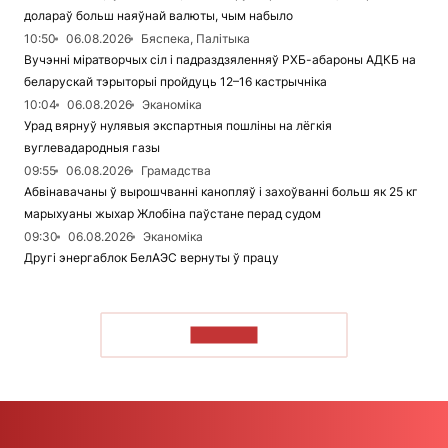
долараў больш наяўнай валюты, чым набыло
10:50
06.08.2026
Бяспека, Палітыка
Вучэнні міратворчых сіл і падраздзяленняў РХБ-абароны АДКБ на
беларускай тэрыторыі пройдуць 12–16 кастрычніка
10:04
06.08.2026
Эканоміка
Урад вярнуў нулявыя экспартныя пошліны на лёгкія
вуглевадародныя газы
09:55
06.08.2026
Грамадства
Абвінавачаны ў вырошчванні канопляў і захоўванні больш як 25 кг
марыхуаны жыхар Жлобіна паўстане перад судом
09:30
06.08.2026
Эканоміка
Другі энергаблок БелАЭС вернуты ў працу
ЧЫТАЦЬ