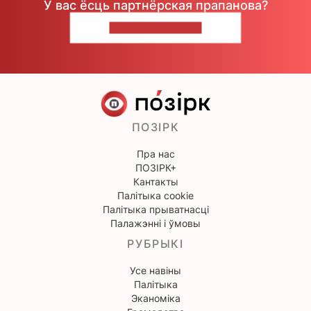
У вас ёсць партнёрская прапанова?
НАПІШЫЦЕ НАМ
ПОЗІРК
Пра нас
ПОЗІРК+
Кантакты
Палітыка cookie
Палітыка прыватнасці
Палажэнні і ўмовы
РУБРЫКІ
Усе навіны
Палітыка
Эканоміка