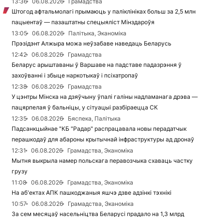
13:36
06.08.2026
Грамадства
Штогод афтальмолагі прымаюць у паліклініках больш за 2,5 млн
пацыентаў — пазаштатны спецыяліст Мінздароўя
13:05
06.08.2026
Палітыка, Эканоміка
Прэзідэнт Алжыра можа неўзабаве наведаць Беларусь
12:42
06.08.2026
Грамадства
Беларус арыштаваны ў Варшаве на падставе падазрэння ў
захоўванні і збыце наркотыкаў і псіхатропаў
12:38
06.08.2026
Грамадства
У цэнтры Мінска на дзяўчыну ўпалі галіны надламанага дрэва —
пацярпелая ў бальніцы, у сітуацыі разбіраецца СК
12:35
06.08.2026
Бяспека, Палітыка
Падсанкцыйнае "КБ "Радар" распрацавала новы перадатчык
перашкодаў для абароны крытычнай інфраструктуры ад дронаў
12:31
06.08.2026
Грамадства, Эканоміка
Мытня выкрыла намер польскага перавозчыка схаваць частку
грузу
11:08
06.08.2026
Грамадства, Эканоміка
На аб'ектах АПК пашкоджаныя яшчэ дзве адзінкі тэхнікі
10:57
06.08.2026
Грамадства, Эканоміка
За сем месяцаў насельніцтва Беларусі прадало на 1,3 млрд