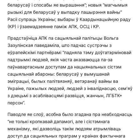
беларусаў і спосабы яе вырашэння”; новыя “магчымыя
рызыкі для беларусаў у выпадку пашырэння вайны”
Расіі супраць Украіны; выбары ў Каардынацыйную раду
(КР) і ўзаемадзеянне паміж АПК, ОСЦ і КР.
Прадстаўніца АПК па сацыяльнай палітыцы Вольга
Зазулінская паведаміла, што падчас сустрэчы з
еўрапейскімі партнёрамі “падняла тэму доўгатэрміновай
падтрымкі людзей, якія часта аказваюцца па-за
паўнавартасным доступам да нацыянальных сістэм
сацыяльнай абароны: беларусаў у вымушанай
эміграцыі, былых палітвязняў, ветэранаў вайны ва
Украіне, пажылых людзей, людзей з інваліднасцю, сем’яў
з дзецьмі з асаблівасцямі развіцця, жанчын, ЛГБТК+
персон”.
Паводле яе слоў, асобна было згадана пра неабходнасць
“не толькі кропкавай дапамогі, але і сістэмнага
механізму, які дазволіць такім людзям атрымліваць
доступ да сацыяльных праграм у краінах фактычнага