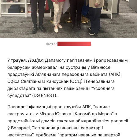
Фота:
прэс-служба АПК
7 траўня,
Позірк
. Дапамогу палітвязням і рэпрэсаваным
беларусам абмеркавалі на сустрэчы ў Вільнюсе
прадстаўнікі Аб’яднанага пераходнага кабінета (АПК),
Офіса Святланы Ціханоўскай (ОСЦ) і Генеральнага
дырэктарата па пытаннях пашырэння і “Усходняга
суседства” (DG ENEST).
Паводле інфармацыі прэс-службы АПК, “падчас
сустрэчы <…> Міхала Юзвяка і Каломб дэ Мерсэ” з
прадстаўнікамі дэмсіл таксама абмяркоўваліся рэпрэсіі
ў Беларусі, “іх транснацыянальны характар і
наступствы”; праблема “пратэрмінаваных пашпартоў