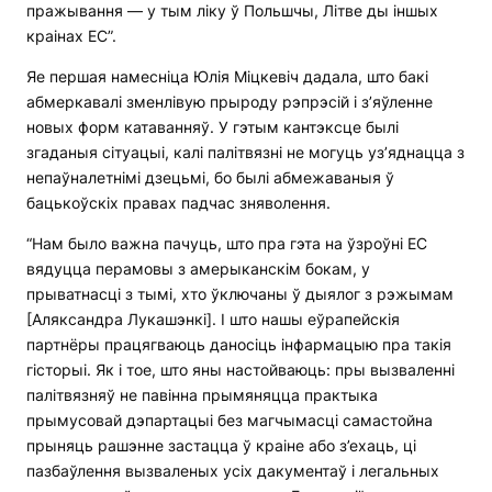
пражывання — у тым ліку ў Польшчы, Літве ды іншых
краінах ЕС”.
Яе першая намесніца Юлія Міцкевіч дадала, што бакі
абмеркавалі зменлівую прыроду рэпрэсій і з’яўленне
новых форм катаванняў. У гэтым кантэксце былі
згаданыя сітуацыі, калі палітвязні не могуць уз’яднацца з
непаўналетнімі дзецьмі, бо былі абмежаваныя ў
бацькоўскіх правах падчас зняволення.
“Нам было важна пачуць, што пра гэта на ўзроўні ЕС
вядуцца перамовы з амерыканскім бокам, у
прыватнасці з тымі, хто ўключаны ў дыялог з рэжымам
[Аляксандра Лукашэнкі]. І што нашы еўрапейскія
партнёры працягваюць даносіць інфармацыю пра такія
гісторыі. Як і тое, што яны настойваюць: пры вызваленні
палітвязняў не павінна прымяняцца практыка
прымусовай дэпартацыі без магчымасці самастойна
прыняць рашэнне застацца ў краіне або з’ехаць, ці
пазбаўлення вызваленых усіх дакументаў і легальных