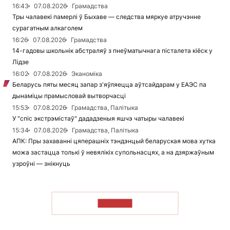
16:43
07.08.2026
Грамадства
Тры чалавекі памерлі ў Быхаве — следства мяркуе атручэнне
сурагатным алкаголем
16:26
07.08.2026
Грамадства
14-гадовы школьнік абстраляў з пнеўматычнага пісталета кіёск у
Лідзе
16:02
07.08.2026
Эканоміка
Беларусь пяты месяц запар з'яўляецца аўтсайдарам у ЕАЭС па
дынаміцы прамысловай вытворчасці
15:53
07.08.2026
Грамадства, Палітыка
У "спіс экстрэмістаў" дададзеныя яшчэ чатыры чалавекі
15:34
07.08.2026
Грамадства, Палітыка
АПК: Пры захаванні цяперашніх тэндэнцый беларуская мова хутка
можа застацца толькі ў невялікіх супольнасцях, а на дзяржаўным
узроўні — знікнуць
ЧЫТАЦЬ