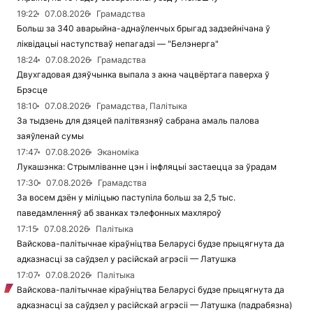
19:22
07.08.2026
Грамадства
Больш за 340 аварыйна-аднаўленчых брыгад задзейнічана ў
ліквідацыі наступстваў непагадзі — "Белэнерга"
18:24
07.08.2026
Грамадства
Двухгадовая дзяўчынка выпала з акна чацвёртага паверха ў
Брэсце
18:10
07.08.2026
Грамадства, Палітыка
За тыдзень для дзяцей палітвязняў сабрана амаль палова
заяўленай сумы
17:47
07.08.2026
Эканоміка
Лукашэнка: Стрымліванне цэн і інфляцыі застаецца за ўрадам
17:30
07.08.2026
Грамадства
За восем дзён у міліцыю паступіла больш за 2,5 тыс.
паведамленняў аб званках тэлефонных махляроў
17:15
07.08.2026
Палітыка
Вайскова-палітычнае кіраўніцтва Беларусі будзе прыцягнута да
адказнасці за саўдзел у расійскай агрэсіі — Латушка
17:07
07.08.2026
Палітыка
Вайскова-палітычнае кіраўніцтва Беларусі будзе прыцягнута да
адказнасці за саўдзел у расійскай агрэсіі — Латушка (падрабязна)