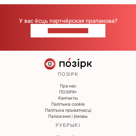
У вас ёсць партнёрская прапанова?
НАПІШЫЦЕ НАМ
ПОЗІРК
Пра нас
ПОЗІРК+
Кантакты
Палітыка cookie
Палітыка прыватнасці
Палажэнні і ўмовы
РУБРЫКІ