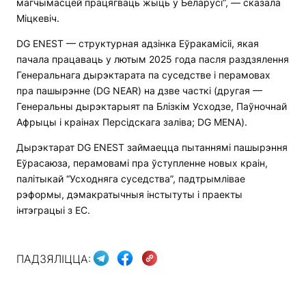
магчымасцей працягваць жыць у Беларусі”, — сказала
Міцкевіч.
DG ENEST — структурная адзінка Еўракамісіі, якая
пачала працаваць у лютым 2025 года пасля раздзялення
Генеральнага дырэктарата па суседстве і перамовах
пра пашырэнне (DG NEAR) на дзве часткі (другая —
Генеральны дырэктарыят па Блізкім Усходзе, Паўночнай
Афрыцы і краінах Персідскага заліва; DG MENA).
Дырэктарат DG ENEST займаецца пытаннямі пашырэння
Еўрасаюза, перамовамі пра ўступленне новых краін,
палітыкай “Усходняга суседства”, падтрымлівае
рэформы, дэмакратычныя інстытуты і праекты
інтэграцыі з ЕС.
ПАДЗЯЛІЦЦА: