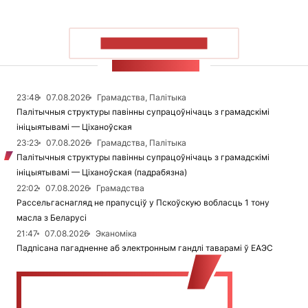
ПАКАЗАЦЬ БОЛЬШ
СТУЖКА НАВІН
23:48
07.08.2026
Грамадства, Палітыка
Палітычныя структуры павінны супрацоўнічаць з грамадскімі
ініцыятывамі — Ціханоўская
23:23
07.08.2026
Грамадства, Палітыка
Палітычныя структуры павінны супрацоўнічаць з грамадскімі
ініцыятывамі — Ціханоўская (падрабязна)
22:02
07.08.2026
Грамадства
Рассельгаснагляд не прапусціў у Пскоўскую вобласць 1 тону
масла з Беларусі
21:47
07.08.2026
Эканоміка
Падпісана пагадненне аб электронным гандлі таварамі ў ЕАЭС