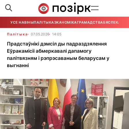
УСЕ НАВІНЫ
ПАЛІТЫКА
ЭКАНОМІКА
ГРАМАДСТВА
БЯСПЕКА
УСЕ
Палітыка
07.05.2026
14:05
Прадстаўнікі дэмсіл ды падраздзялення
Еўракамісіі абмеркавалі дапамогу
палітвязням і рэпрэсаваным беларусам у
выгнанні