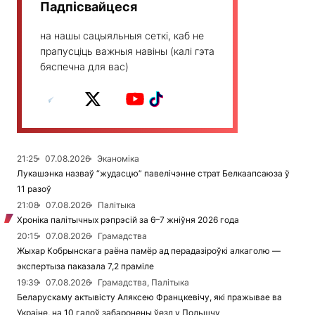
Падпісвайцеся
на нашы сацыяльныя сеткі, каб не
прапусціць важныя навіны (калі гэта
бяспечна для вас)
21:25
07.08.2026
Эканоміка
Лукашэнка назваў “жудасцю” павелічэнне страт Белкаапсаюза ў
11 разоў
21:08
07.08.2026
Палітыка
Хроніка палітычных рэпрэсій за 6–7 жніўня 2026 года
20:15
07.08.2026
Грамадства
Жыхар Кобрынскага раёна памёр ад перадазіроўкі алкаголю —
экспертыза паказала 7,2 праміле
19:39
07.08.2026
Грамадства, Палітыка
Беларускаму актывісту Аляксею Францкевічу, які пражывае ва
Украіне, на 10 гадоў забаронены ўезд у Польшчу