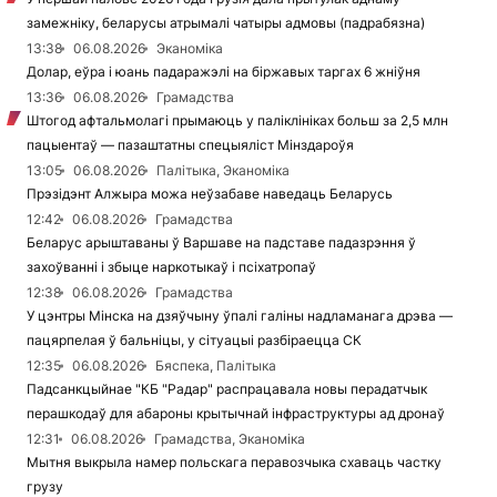
замежніку, беларусы атрымалі чатыры адмовы (падрабязна)
13:38
06.08.2026
Эканоміка
Долар, еўра і юань падаражэлі на біржавых таргах 6 жніўня
13:36
06.08.2026
Грамадства
Штогод афтальмолагі прымаюць у паліклініках больш за 2,5 млн
пацыентаў — пазаштатны спецыяліст Мінздароўя
13:05
06.08.2026
Палітыка, Эканоміка
Прэзідэнт Алжыра можа неўзабаве наведаць Беларусь
12:42
06.08.2026
Грамадства
Беларус арыштаваны ў Варшаве на падставе падазрэння ў
захоўванні і збыце наркотыкаў і псіхатропаў
12:38
06.08.2026
Грамадства
У цэнтры Мінска на дзяўчыну ўпалі галіны надламанага дрэва —
пацярпелая ў бальніцы, у сітуацыі разбіраецца СК
12:35
06.08.2026
Бяспека, Палітыка
Падсанкцыйнае "КБ "Радар" распрацавала новы перадатчык
перашкодаў для абароны крытычнай інфраструктуры ад дронаў
12:31
06.08.2026
Грамадства, Эканоміка
Мытня выкрыла намер польскага перавозчыка схаваць частку
грузу