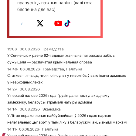
прапусціць важныя навіны (калі гэта
бяспечна для вас)
15:08
06.08.2026
Грамадства
У Сенненскім раёне 62-гадовая жанчына пагражала забіць
сужыцеля — распачатая крымінальная справа
14:49
06.08.2026
Грамадства, Палітыка
Статкевіч лічыць, что яго інсульт у няволі быў выкліканы адмоваю
ў неабходных леках
14:27
06.08.2026
У першай палове 2026 года Грузія дала прытулак аднаму
замежніку, беларусы атрымалі чатыры адмовы
14:14
06.08.2026
Эканоміка
У Літве перахопленая найбуйнейшая ў 2026 годзе партыя
нелегальных цыгарэт, у тым ліку з беларускімі акцызнымі маркамі
14:11
06.08.2026
Палітыка
У першай палове 2026 года Грузія дала прытулак аднаму