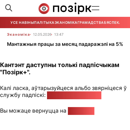
УСЕ НАВІНЫ
ПАЛІТЫКА
ЭКАНОМІКА
ГРАМАДСТВА
БЯСПЕКА
УСЕ
Эканоміка
12.05.2026
13:47
Мантажныя працы за месяц падаражэлі на 5%
Кантэнт даступны толькі падпісчыкам
"Позірк+".
Калі ласка, аўтарызуйцеся альбо звярніцеся ў
службу падпіскі:
pozirk@pozirk.online
Вы можаце вернуцца на
Галоўную