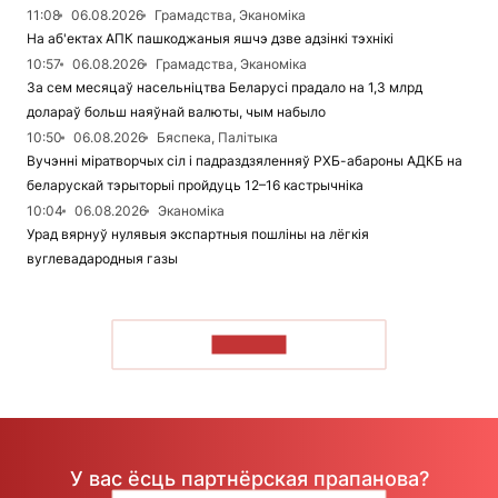
11:08
06.08.2026
Грамадства, Эканоміка
На аб'ектах АПК пашкоджаныя яшчэ дзве адзінкі тэхнікі
10:57
06.08.2026
Грамадства, Эканоміка
За сем месяцаў насельніцтва Беларусі прадало на 1,3 млрд
долараў больш наяўнай валюты, чым набыло
10:50
06.08.2026
Бяспека, Палітыка
Вучэнні міратворчых сіл і падраздзяленняў РХБ-абароны АДКБ на
беларускай тэрыторыі пройдуць 12–16 кастрычніка
10:04
06.08.2026
Эканоміка
Урад вярнуў нулявыя экспартныя пошліны на лёгкія
вуглевадародныя газы
ЧЫТАЦЬ
У вас ёсць партнёрская прапанова?