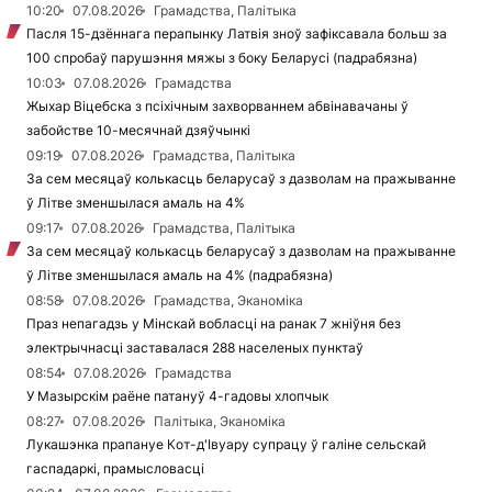
10:20
07.08.2026
Грамадства, Палітыка
Пасля 15-дзённага перапынку Латвія зноў зафіксавала больш за
100 спробаў парушэння мяжы з боку Беларусі (падрабязна)
10:03
07.08.2026
Грамадства
Жыхар Віцебска з псіхічным захворваннем абвінавачаны ў
забойстве 10-месячнай дзяўчынкі
09:19
07.08.2026
Грамадства, Палітыка
За сем месяцаў колькасць беларусаў з дазволам на пражыванне
ў Літве зменшылася амаль на 4%
09:17
07.08.2026
Грамадства, Палітыка
За сем месяцаў колькасць беларусаў з дазволам на пражыванне
ў Літве зменшылася амаль на 4% (падрабязна)
08:58
07.08.2026
Грамадства, Эканоміка
Праз непагадзь у Мінскай вобласці на ранак 7 жніўня без
электрычнасці заставалася 288 населеных пунктаў
08:54
07.08.2026
Грамадства
У Мазырскім раёне патануў 4-гадовы хлопчык
08:27
07.08.2026
Палітыка, Эканоміка
Лукашэнка прапануе Кот-д'Івуару супрацу ў галіне сельскай
гаспадаркі, прамысловасці