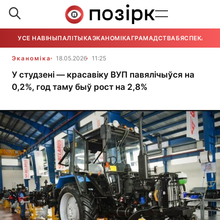
УСЕ НАВІНЫ
ПАЛІТЫКА
ЭКАНОМІКА
ГРАМАДСТВА
БЯСПЕКА
УСЕ
Эканоміка
18.05.2026
11:25
У студзені — красавіку ВУП павялічыўся на
0,2%, год таму быў рост на 2,8%