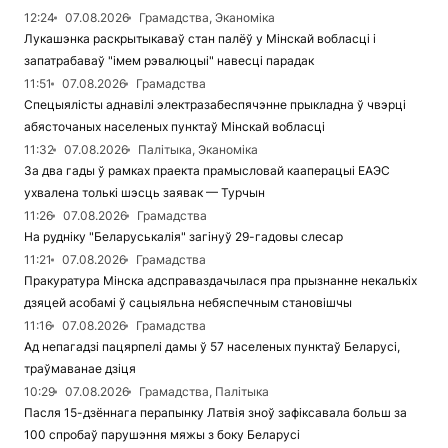
12:24
07.08.2026
Грамадства, Эканоміка
Лукашэнка раскрытыкаваў стан палёў у Мінскай вобласці і
запатрабаваў "імем рэвалюцыі" навесці парадак
11:51
07.08.2026
Грамадства
Спецыялісты аднавілі электразабеспячэнне прыкладна ў чвэрці
абясточаных населеных пунктаў Мінскай вобласці
11:32
07.08.2026
Палітыка, Эканоміка
За два гады ў рамках праекта прамысловай кааперацыі ЕАЭС
ухвалена толькі шэсць заявак — Турчын
11:26
07.08.2026
Грамадства
На рудніку "Беларуськалія" загінуў 29-гадовы слесар
11:21
07.08.2026
Грамадства
Пракуратура Мінска адсправаздачылася пра прызнанне некалькіх
дзяцей асобамі ў сацыяльна небяспечным становішчы
11:16
07.08.2026
Грамадства
Ад непагадзі пацярпелі дамы ў 57 населеных пунктаў Беларусі,
траўмаванае дзіця
10:29
07.08.2026
Грамадства, Палітыка
Пасля 15-дзённага перапынку Латвія зноў зафіксавала больш за
100 спробаў парушэння мяжы з боку Беларусі