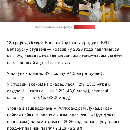
Ілюстрацыйнае фота:
трактор.бел
18 траўня,
Позірк
.
Валавы ўнутраны прадукт (ВУП)
Беларусі ў студзені — красавіку 2026 года павялічыўся
на 0,2%, паведамляе Нацыянальны статыстычны камітэт
пасля першай ацэнкі паказчыка.
У наяўных коштах ВУП склаў 94,5 млрд рублёў.
У студзені эканоміка скарацілася 1,2% (23,3 млрд),
студзені — лютым — на 1,2% (43,9 млрд), студзені —
сакавіку — на 0,4% (68,2 млрд).
Згодна з зацверджанымі Аляксандрам Лукашэнкам
найважнейшымі эканамічнымі прагнознымі (дэ-факта —
планавымі) параметрамі на 2026 год, валавы ўнутраны
прадукт павінен павялічыцца на 2,8%.