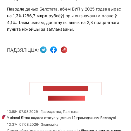
Паводле даных Белстата, аб’ём ВУП у 2025 годзе вырас
на 1,3% (286,7 млрд рублёў) пры вызначаным плане ў
4,1%. Такім чынам, дасягнуты вынік на 2,8 працэнтнага
пункта ніжэйшы за запланаваны.
ПАДЗЯЛІЦЦА:
ПАКАЗАЦЬ БОЛЬШ
СТУЖКА НАВІН
13:58
07.08.2026
Грамадства, Палітыка
У ліпені Літва надала статус уцекача 12 грамадзянам Беларусі
13:37
07.08.2026
Эканоміка
Долар, еўра і юань падаражэлі на апошніх біржавых таргах тыдня