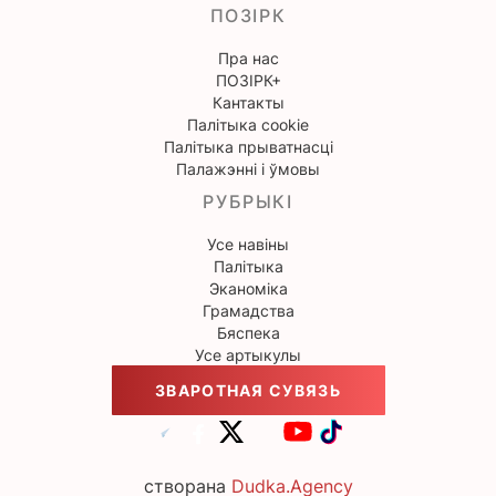
ПОЗІРК
Пра нас
ПОЗІРК+
Кантакты
Палітыка cookie
Палітыка прыватнасці
Палажэнні і ўмовы
РУБРЫКІ
Усе навіны
Палітыка
Эканоміка
Грамадства
Бяспека
Усе артыкулы
ЗВАРОТНАЯ СУВЯЗЬ
створана
Dudka.Agency