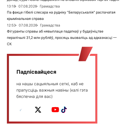
13:18
07.08.2026
Грамадства
Па факце гібелі слесара на рудніку "Беларуськалія" распачатая
крымінальная справа
12:53
07.08.2026
Грамадства
Фігуранты справы аб нявыплаце падаткаў у будаўніцтве
пералічылі 31,2 млн рублёў, просяць вызваліць ад адказнасці —
СК
Падпісвайцеся
на нашы сацыяльныя сеткі, каб не
прапусціць важныя навіны (калі гэта
бяспечна для вас)