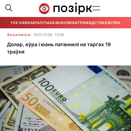
УСЕ НАВІНЫ
ПАЛІТЫКА
ЭКАНОМІКА
ГРАМАДСТВА
БЯСПЕКА
УСЕ
Эканоміка
19.05.2026
13:56
Долар, еўра і юань патаннелі на таргах 19
траўня