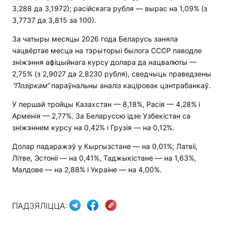
3,288 да 3,1972); расійскага рубля — вырас на 1,09% (з
3,7737 да 3,815 за 100).
За чатыры месяцы 2026 года Беларусь заняла
чацвёртае месца на тэрыторыі былога СССР паводле
зніжэння афіцыйнага курсу долара да нацвалюты —
2,75% (з 2,9027 да 2,8230 рубля), сведчыць праведзены
“Позіркам”
параўнальны аналіз каціровак цэнтрабанкаў.
У першай тройцы Казахстан — 8,18%, Расія — 4,28% і
Арменія — 2,77%. За Беларуссю ідзе Узбекістан са
зніжэннем курсу на 0,42% і Грузія — на 0,12%.
Долар падаражэў у Кыргызстане — на 0,01%; Латвіі,
Літве, Эстоніі — на 0,41%, Таджыкістане — на 1,63%,
Малдове — на 2,88% і Украіне — на 4,00%.
ПАДЗЯЛІЦЦА: