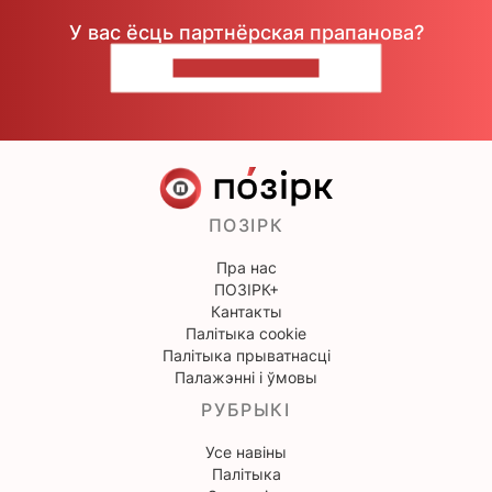
У вас ёсць партнёрская прапанова?
НАПІШЫЦЕ НАМ
ПОЗІРК
Пра нас
ПОЗІРК+
Кантакты
Палітыка cookie
Палітыка прыватнасці
Палажэнні і ўмовы
РУБРЫКІ
Усе навіны
Палітыка