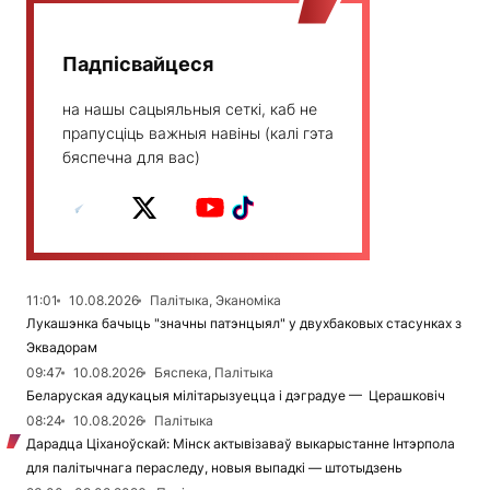
Падпісвайцеся
на нашы сацыяльныя сеткі, каб не
прапусціць важныя навіны (калі гэта
бяспечна для вас)
11:01
10.08.2026
Палітыка, Эканоміка
Лукашэнка бачыць "значны патэнцыял" у двухбаковых стасунках з
Эквадорам
09:47
10.08.2026
Бяспека, Палітыка
Беларуская адукацыя мілітарызуецца і дэградуе — Церашковіч
08:24
10.08.2026
Палітыка
Дарадца Ціханоўскай: Мінск актывізаваў выкарыстанне Інтэрпола
для палітычнага пераследу, новыя выпадкі — штотыдзень