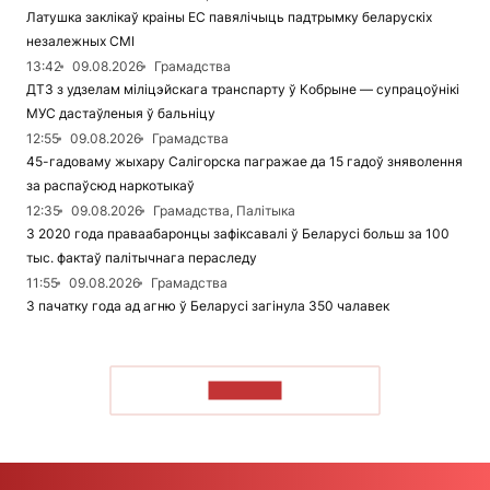
Латушка заклікаў краіны ЕС павялічыць падтрымку беларускіх
незалежных СМІ
13:42
09.08.2026
Грамадства
ДТЗ з удзелам міліцэйскага транспарту ў Кобрыне — супрацоўнікі
МУС дастаўленыя ў бальніцу
12:55
09.08.2026
Грамадства
45-гадоваму жыхару Салігорска пагражае да 15 гадоў зняволення
за распаўсюд наркотыкаў
12:35
09.08.2026
Грамадства, Палітыка
З 2020 года праваабаронцы зафіксавалі ў Беларусі больш за 100
тыс. фактаў палітычнага пераследу
11:55
09.08.2026
Грамадства
З пачатку года ад агню ў Беларусі загінула 350 чалавек
ЧЫТАЦЬ