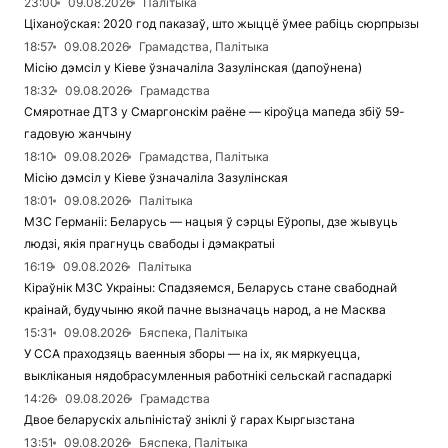
23:00
09.08.2026
Палітыка
Ціханоўская: 2020 год паказаў, што жыццё ўмее рабіць сюрпрызы
18:57
09.08.2026
Грамадства, Палітыка
Місію дэмсіл у Кіеве ўзначаліла Зазулінская (дапоўнена)
18:32
09.08.2026
Грамадства
Смяротнае ДТЗ у Смаргонскім раёне — кіроўца мапеда збіў 59-
гадовую жанчыну
18:10
09.08.2026
Грамадства, Палітыка
Місію дэмсіл у Кіеве ўзначаліла Зазулінская
18:01
09.08.2026
Палітыка
МЗС Германіі: Беларусь — нацыя ў сэрцы Еўропы, дзе жывуць
людзі, якія прагнуць свабоды і дэмакратыі
16:19
09.08.2026
Палітыка
Кіраўнік МЗС Украіны: Спадзяемся, Беларусь стане свабоднай
краінай, будучыню якой пачне вызначаць народ, а не Масква
15:31
09.08.2026
Бяспека, Палітыка
У ССА праходзяць ваенныя зборы — на іх, як мяркуецца,
выкліканыя нядобрасумленныя работнікі сельскай гаспадаркі
14:26
09.08.2026
Грамадства
Двое беларускіх альпіністаў зніклі ў гарах Кыргызстана
13:51
09.08.2026
Бяспека, Палітыка