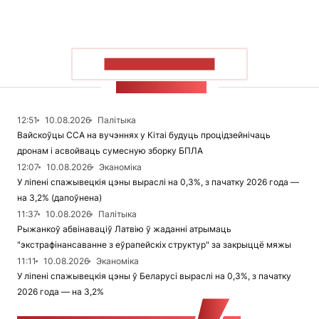
ПАКАЗАЦЬ БОЛЬШ
СТУЖКА НАВІН
12:51
10.08.2026
Палітыка
Вайскоўцы ССА на вучэннях у Кітаі будуць процідзейнічаць
дронам і асвойваць сумесную зборку БПЛА
12:07
10.08.2026
Эканоміка
У ліпені спажывецкія цэны выраслі на 0,3%, з пачатку 2026 года —
на 3,2% (дапоўнена)
11:37
10.08.2026
Палітыка
Рыжанкоў абвінаваціў Латвію ў жаданні атрымаць
"экстрафінансаванне з еўрапейскіх структур" за закрыццё мяжы
11:11
10.08.2026
Эканоміка
У ліпені спажывецкія цэны ў Беларусі выраслі на 0,3%, з пачатку
2026 года — на 3,2%