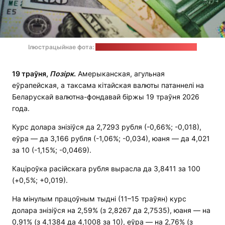
Ілюстрацыйнае фота:
JustStartInvesting / unsplash.com
19 траўня,
Позірк
.
Амерыканская, агульная
еўрапейская, а таксама кітайская валюты патаннелі на
Беларускай валютна-фондавай біржы 19 траўня 2026
года.
Курс долара знізіўся да 2,7293 рубля (-0,66%; -0,018),
еўра — да 3,166 рубля (-1,06%; -0,034), юаня — да 4,021
за 10 (-1,15%; -0,0469).
Каціроўка расійскага рубля вырасла да 3,8411 за 100
(+0,5%; +0,019).
На мінулым працоўным тыдні (11–15 траўян) курс
долара знізіўся на 2,59% (з 2,8267 да 2,7535), юаня — на
0,91% (з 4,1384 да 4,1008 за 10), еўра — на 2,76% (з