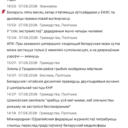
16:02
07.08.2026
Эканоміка
Беларусь пяты месяц запар з'яўляецца аўтсайдарам у ЕАЭС па
дынаміцы прамысловай вытворчасці
15:53
07.08.2026
Грамадства, Палітыка
У "спіс экстрэмістаў" дададзеныя яшчэ чатыры чалавекі
15:34
07.08.2026
Грамадства, Палітыка
АПК: Пры захаванні цяперашніх тэндэнцый беларуская мова хутка
можа застацца толькі ў невялікіх супольнасцях, а на дзяржаўным
узроўні — знікнуць
15:07
07.08.2026
Грамадства
Зніклы ў Гродзенскім раёне грыбнік знойдзены мёртвым
14:57
07.08.2026
Бяспека, Палітыка
Беларускія і кітайскія дэсантнікі правядуць двухтыднёвыя вучэнні
ў цэнтральнай частцы КНР
14:27
07.08.2026
Грамадства, Палітыка
Ціханоўская заклікала "зрабіць усё магчымае, каб злачынствы
рэжыму не засталіся беспакаранымі"
14:19
07.08.2026
Грамадства, Палітыка
Міжнародная і Еўрапейская федэрацыі журналістаў патрабуюць
спыніць пераслед прадстаўнікоў беларускай медыясферы