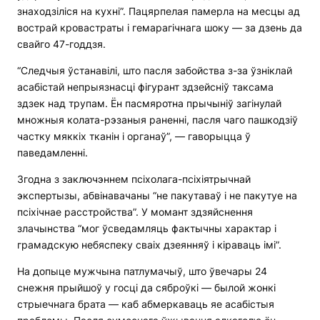
знаходзіліся на кухні”. Пацярпелая памерла на месцы ад
вострай кровастраты і гемарагічнага шоку — за дзень да
свайго 47-годдзя.
“Следчыя ўстанавілі, што пасля забойства з-за ўзніклай
асабістай непрыязнасці фігурант здзейсніў таксама
здзек над трупам. Ён пасмяротна прычыніў загінулай
множныя колата-рэзаныя раненні, пасля чаго пашкодзіў
частку мяккіх тканін і органаў”, — гаворыцца ў
паведамленні.
Згодна з заключэннем псіхолага-псіхіятрычнай
экспертызы, абвінавачаны “не пакутаваў і не пакутуе на
псіхічнае расстройства”. У момант здзяйснення
злачынства “мог ўсведамляць фактычны характар і
грамадскую небяспеку сваіх дзеянняў і кіраваць імі”.
На допыце мужчына патлумачыў, што ўвечары 24
снежня прыйшоў у госці да сяброўкі — былой жонкі
стрыечнага брата — каб абмеркаваць яе асабістыя