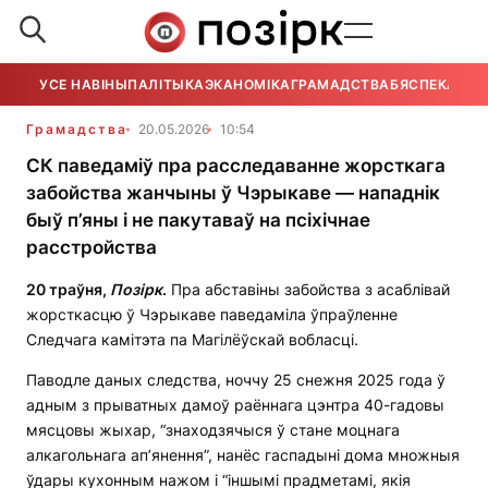
УСЕ НАВІНЫ
ПАЛІТЫКА
ЭКАНОМІКА
ГРАМАДСТВА
БЯСПЕКА
УСЕ
Грамадства
20.05.2026
10:54
СК паведаміў пра расследаванне жорсткага
забойства жанчыны ў Чэрыкаве — нападнік
быў п’яны і не пакутаваў на псіхічнае
расстройства
2
0
траўня
,
П
о
з
і
рк
.
Пра абставіны забойства з асаблівай
жорсткасцю ў Чэрыкаве паведаміла ўпраўленне
Следчага камітэта па Магілёўскай вобласці.
Паводле даных следства, ноччу 25 снежня 2025 года ў
адным з прыватных дамоў раённага цэнтра 40-гадовы
мясцовы жыхар, “знаходзячыся ў стане моцнага
алкагольнага ап’янення”, нанёс гаспадыні дома множныя
ўдары кухонным нажом і “іншымі прадметамі, якія