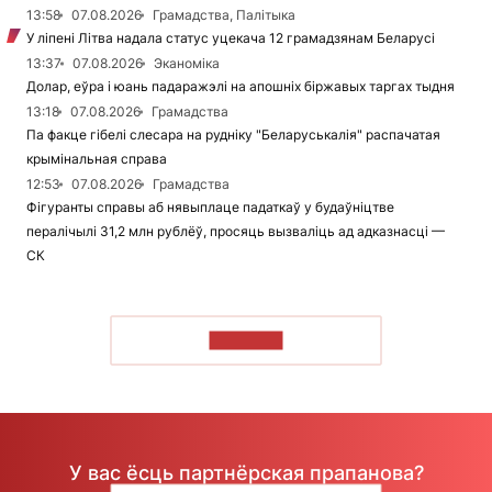
13:58
07.08.2026
Грамадства, Палітыка
У ліпені Літва надала статус уцекача 12 грамадзянам Беларусі
13:37
07.08.2026
Эканоміка
Долар, еўра і юань падаражэлі на апошніх біржавых таргах тыдня
13:18
07.08.2026
Грамадства
Па факце гібелі слесара на рудніку "Беларуськалія" распачатая
крымінальная справа
12:53
07.08.2026
Грамадства
Фігуранты справы аб нявыплаце падаткаў у будаўніцтве
пералічылі 31,2 млн рублёў, просяць вызваліць ад адказнасці —
СК
ЧЫТАЦЬ
У вас ёсць партнёрская прапанова?