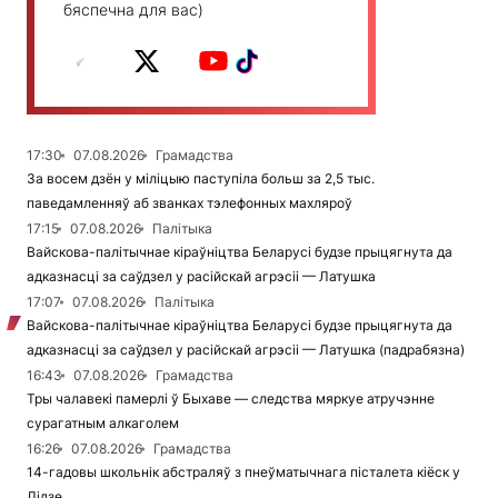
бяспечна для вас)
17:30
07.08.2026
Грамадства
За восем дзён у міліцыю паступіла больш за 2,5 тыс.
паведамленняў аб званках тэлефонных махляроў
17:15
07.08.2026
Палітыка
Вайскова-палітычнае кіраўніцтва Беларусі будзе прыцягнута да
адказнасці за саўдзел у расійскай агрэсіі — Латушка
17:07
07.08.2026
Палітыка
Вайскова-палітычнае кіраўніцтва Беларусі будзе прыцягнута да
адказнасці за саўдзел у расійскай агрэсіі — Латушка (падрабязна)
16:43
07.08.2026
Грамадства
Тры чалавекі памерлі ў Быхаве — следства мяркуе атручэнне
сурагатным алкаголем
16:26
07.08.2026
Грамадства
14-гадовы школьнік абстраляў з пнеўматычнага пісталета кіёск у
Лідзе