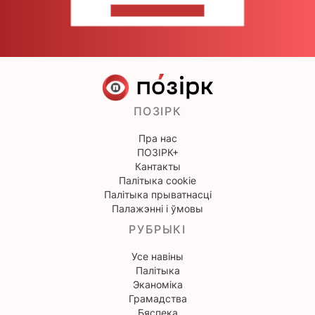
НАПІШЫЦЕ НАМ
ПОЗІРК
Пра нас
ПОЗІРК+
Кантакты
Палітыка cookie
Палітыка прыватнасці
Палажэнні і ўмовы
РУБРЫКІ
Усе навіны
Палітыка
Эканоміка
Грамадства
Бяспека