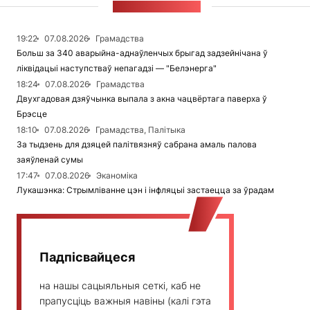
СТУЖКА НАВІН
19:22
07.08.2026
Грамадства
Больш за 340 аварыйна-аднаўленчых брыгад задзейнічана ў
ліквідацыі наступстваў непагадзі — "Белэнерга"
18:24
07.08.2026
Грамадства
Двухгадовая дзяўчынка выпала з акна чацвёртага паверха ў
Брэсце
18:10
07.08.2026
Грамадства, Палітыка
За тыдзень для дзяцей палітвязняў сабрана амаль палова
заяўленай сумы
17:47
07.08.2026
Эканоміка
Лукашэнка: Стрымліванне цэн і інфляцыі застаецца за ўрадам
Падпісвайцеся
на нашы сацыяльныя сеткі, каб не
прапусціць важныя навіны (калі гэта