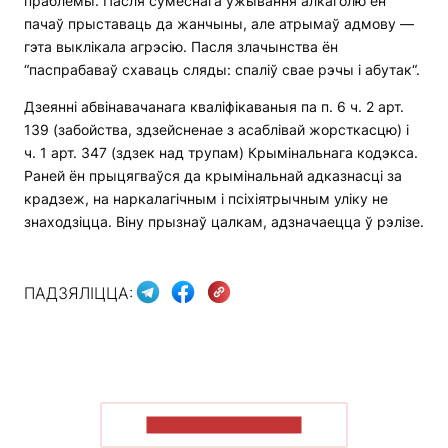
праблемы. Пасля сумеснага ўжывання алкаголю ён
пачаў прыставаць да жанчыны, але атрымаў адмову —
гэта выклікала агрэсію. Пасля злачынства ён
“паспрабаваў схаваць сляды: спаліў свае рэчы і абутак“.
Дзеянні абвінавачанага кваліфікаваныя па п. 6 ч. 2 арт.
139 (забойства, здзейсненае з асаблівай жорсткасцю) і
ч. 1 арт. 347 (здзек над трупам) Крымінальнага кодэкса.
Раней ён прыцягваўся да крымінальнай адказнасці за
крадзеж, на наркалагічным і псіхіятрычным уліку не
знаходзіцца. Віну прызнаў цалкам, адзначаецца ў рэлізе.
ПАДЗЯЛІЦЦА:
ПАКАЗАЦЬ БОЛЬШ