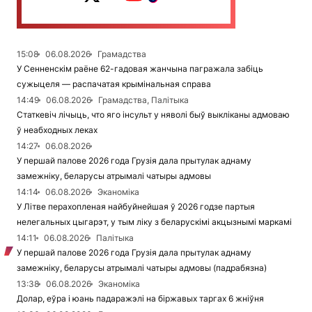
15:08
06.08.2026
Грамадства
У Сенненскім раёне 62-гадовая жанчына пагражала забіць
сужыцеля — распачатая крымінальная справа
14:49
06.08.2026
Грамадства, Палітыка
Статкевіч лічыць, что яго інсульт у няволі быў выкліканы адмоваю
ў неабходных леках
14:27
06.08.2026
У першай палове 2026 года Грузія дала прытулак аднаму
замежніку, беларусы атрымалі чатыры адмовы
14:14
06.08.2026
Эканоміка
У Літве перахопленая найбуйнейшая ў 2026 годзе партыя
нелегальных цыгарэт, у тым ліку з беларускімі акцызнымі маркамі
14:11
06.08.2026
Палітыка
У першай палове 2026 года Грузія дала прытулак аднаму
замежніку, беларусы атрымалі чатыры адмовы (падрабязна)
13:38
06.08.2026
Эканоміка
Долар, еўра і юань падаражэлі на біржавых таргах 6 жніўня