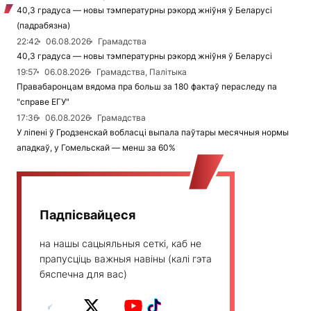
40,3 градуса — новы тэмпературны рэкорд жніўня ў Беларусі
(падрабязна)
22:42
06.08.2026
Грамадства
40,3 градуса — новы тэмпературны рэкорд жніўня ў Беларусі
19:57
06.08.2026
Грамадства, Палітыка
Правабаронцам вядома пра больш за 180 фактаў пераследу па
"справе ЕГУ"
17:36
06.08.2026
Грамадства
У ліпені ў Гродзенскай вобласці выпала паўтары месячныя нормы
ападкаў, у Гомельскай — менш за 60%
Падпісвайцеся
на нашы сацыяльныя сеткі, каб не
прапусціць важныя навіны (калі гэта
бяспечна для вас)