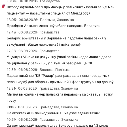
13:36
06.08.2026
Грамадства
Штогод афтальмолагі прымаюць у паліклініках больш за 2,5 млн
пацыентаў — пазаштатны спецыяліст Мінздароўя
13:05
06.08.2026
Палітыка, Эканоміка
Прэзідэнт Алжыра можа неўзабаве наведаць Беларусь
12:42
06.08.2026
Грамадства
Беларус арыштаваны ў Варшаве на падставе падазрэння ў
захоўванні і збыце наркотыкаў і псіхатропаў
12:38
06.08.2026
Грамадства
У цэнтры Мінска на дзяўчыну ўпалі галіны надламанага дрэва —
пацярпелая ў бальніцы, у сітуацыі разбіраецца СК
12:35
06.08.2026
Бяспека, Палітыка
Падсанкцыйнае "КБ "Радар" распрацавала новы перадатчык
перашкодаў для абароны крытычнай інфраструктуры ад дронаў
12:31
06.08.2026
Грамадства, Эканоміка
Мытня выкрыла намер польскага перавозчыка схаваць частку
грузу
11:08
06.08.2026
Грамадства, Эканоміка
На аб'ектах АПК пашкоджаныя яшчэ дзве адзінкі тэхнікі
10:57
06.08.2026
Грамадства, Эканоміка
За сем месяцаў насельніцтва Беларусі прадало на 1,3 млрд