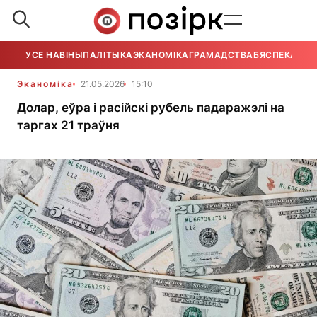
УСЕ НАВІНЫ
ПАЛІТЫКА
ЭКАНОМІКА
ГРАМАДСТВА
БЯСПЕКА
УСЕ
Эканоміка
21.05.2026
15:10
Долар, еўра і расійскі рубель падаражэлі на
таргах 21 траўня