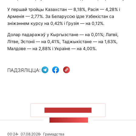
У першай тройцы Казахстан — 8,18%, Расія — 4,28% і
Арменія — 2,77%. За Беларуссю ідзе Узбекістан са
зніжэннем курсу на 0,42% і Грузія — на 0,12%.
Долар падаражэў у Кыргызстане — на 0,01%; Латвіі,
Літве, Эстоніі — на 0,41%, Таджыкістане — на 1,63%,
Малдове — на 2,88% і Украіне — на 4,00%.
ПАДЗЯЛІЦЦА:
ПАКАЗАЦЬ БОЛЬШ
СТУЖКА НАВІН
00:24
07.08.2026
Грамадства