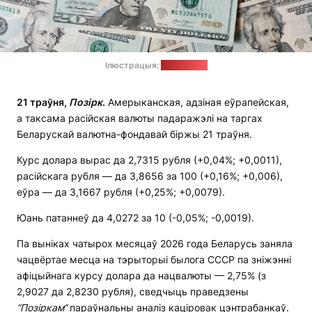
Ілюстрацыя:
pexels.com
21
траўня
,
П
о
з
і
рк
.
Амерыканская, адзіная еўрапейская,
а таксама расійская валюты падаражэлі на таргах
Беларускай валютна-фондавай біржы 21 траўня.
Курс долара вырас да 2,7315 рубля (+0,04%; +0,0011),
расійскага рубля — да 3,8656 за 100 (+0,16%; +0,006),
еўра — да 3,1667 рубля (+0,25%; +0,0079).
Юань патаннеў да 4,0272 за 10 (-0,05%; -0,0019).
Па выніках чатырох месяцаў 2026 года Беларусь заняла
чацвёртае месца на тэрыторыі былога СССР па зніжэнні
афіцыйнага курсу долара да нацвалюты — 2,75% (з
2,9027 да 2,8230 рубля), сведчыць праведзены
“Позіркам“
параўнальны аналіз каціровак цэнтрабанкаў.