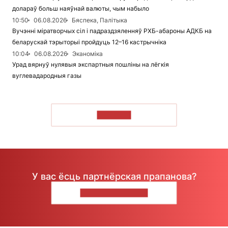
долараў больш наяўнай валюты, чым набыло
10:50
06.08.2026
Бяспека, Палітыка
Вучэнні міратворчых сіл і падраздзяленняў РХБ-абароны АДКБ на
беларускай тэрыторыі пройдуць 12–16 кастрычніка
10:04
06.08.2026
Эканоміка
Урад вярнуў нулявыя экспартныя пошліны на лёгкія
вуглевадародныя газы
ЧЫТАЦЬ
У вас ёсць партнёрская прапанова?
НАПІШЫЦЕ НАМ