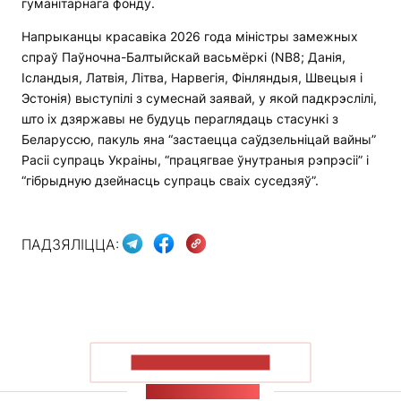
гуманітарнага фонду.
Напрыканцы красавіка 2026 года міністры замежных
спраў Паўночна-Балтыйскай васьмёркі (NB8; Данія,
Ісландыя, Латвія, Літва, Нарвегія, Фінляндыя, Швецыя і
Эстонія) выступілі з сумеснай заявай, у якой падкрэслілі,
што іх дзяржавы не будуць пераглядаць стасункі з
Беларуссю, пакуль яна “застаецца саўдзельніцай вайны”
Расіі супраць Украіны, “працягвае ўнутраныя рэпрэсіі” і
“гібрыдную дзейнасць супраць сваіх суседзяў”.
ПАДЗЯЛІЦЦА:
ПАКАЗАЦЬ БОЛЬШ
СТУЖКА НАВІН