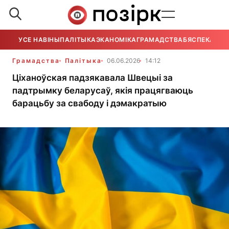
УСЕ НАВІНЫ
ПАЛІТЫКА
ЭКАНОМІКА
ГРАМАДСТВА
БЯСПЕКА
УСЕ
Грамадства
Палітыка
06.06.2026
14:12
Ціханоўская падзякавала Швецыі за
падтрымку беларусаў, якія працягваюць
барацьбу за свабоду і дэмакратыю