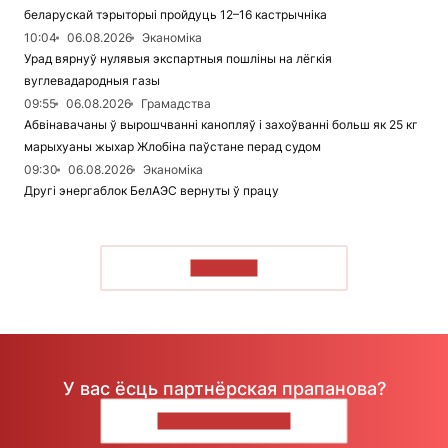
беларускай тэрыторыі пройдуць 12–16 кастрычніка
10:04
06.08.2026
Эканоміка
Урад вярнуў нулявыя экспартныя пошліны на лёгкія
вуглевадародныя газы
09:55
06.08.2026
Грамадства
Абвінавачаны ў вырошчванні канопляў і захоўванні больш як 25 кг
марыхуаны жыхар Жлобіна паўстане перад судом
09:30
06.08.2026
Эканоміка
Другі энергаблок БелАЭС вернуты ў працу
ЧЫТАЦЬ
У вас ёсць партнёрская прапанова?
НАПІШЫЦЕ НАМ