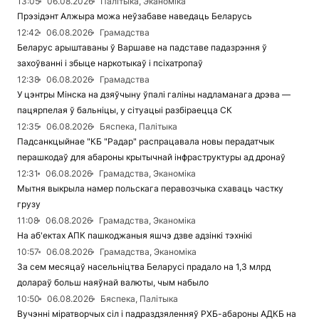
13:05
06.08.2026
Палітыка, Эканоміка
Прэзідэнт Алжыра можа неўзабаве наведаць Беларусь
12:42
06.08.2026
Грамадства
Беларус арыштаваны ў Варшаве на падставе падазрэння ў
захоўванні і збыце наркотыкаў і псіхатропаў
12:38
06.08.2026
Грамадства
У цэнтры Мінска на дзяўчыну ўпалі галіны надламанага дрэва —
пацярпелая ў бальніцы, у сітуацыі разбіраецца СК
12:35
06.08.2026
Бяспека, Палітыка
Падсанкцыйнае "КБ "Радар" распрацавала новы перадатчык
перашкодаў для абароны крытычнай інфраструктуры ад дронаў
12:31
06.08.2026
Грамадства, Эканоміка
Мытня выкрыла намер польскага перавозчыка схаваць частку
грузу
11:08
06.08.2026
Грамадства, Эканоміка
На аб'ектах АПК пашкоджаныя яшчэ дзве адзінкі тэхнікі
10:57
06.08.2026
Грамадства, Эканоміка
За сем месяцаў насельніцтва Беларусі прадало на 1,3 млрд
долараў больш наяўнай валюты, чым набыло
10:50
06.08.2026
Бяспека, Палітыка
Вучэнні міратворчых сіл і падраздзяленняў РХБ-абароны АДКБ на