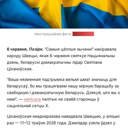
Ілюстрацыйнае фота:
pixabay.com
6 чэрвеня,
Позірк
.
“Самыя цёплыя зычэнні” накіравала
народу Швецыі, якая 6 чэрвеня святкуе Нацыянальны
дзень, беларускі дэмакратычны лідар Святлана
Ціханоўская.
“Ваша нязменная падтрымка вельмі шмат значыць для
беларусаў, бо мы працягваем нашу мірную барацьбу за
свабодную і дэмакратычную Беларусь. Дзякуй, што вы з
намі”, —
напісала
палітык на сваёй старонцы ў
сацыяльнай сетцы Х.
Ціханоўская неаднаразова наведвала Швецыю, у апошні
раз — 11–12 траўня 2026 года. Дэмлідар узяла ўдзел у