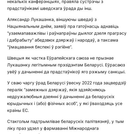
некалькіх канферэнцыях, правяла сустрэчы з
прадстаўнікамі шведскага ўрада ды інш.
Аляксандр Лукашэнка, віншуючы шведаў з
Нацыянальным днём, заявіў пра гатоўнасць аднавіць
“узаемапаважлівы і раўнапраўны дыялог дзеля прагрэсу
і дабрабыту” абедзвюх дзяржаў і народаў, а таксама
“ўмацавання бяспекі ў рэгіёне”.
Швецыя як частка Еўрапейскага саюза не прызнае
Лукашэнку легітымным прэзідэнтам Беларусі. Еўрасаюз
увёў у дачыненні да прадстаўнікоў яго рэжыму санкцыі.
У сваю чаргу ўрад Беларусі ўвесну 2022 года зацвердзіў
пералік “замежных дзяржаў, якія здзяйсняюць
недружалюбныя дзеянні ў дачыненні да беларускіх
юрыдычных і (або) фізічных асоб”, у які ўваходзяць усе
краіны ЕС.
Стакгольм падтрымлівае беларускіх палітвязняў, у тым
ліку праз удзел у фармаванні Міжнароднага