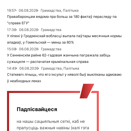
19:57
06.08.2026
Грамадства, Палітыка
Правабаронцам вядома пра больш за 180 фактаў пераследу па
"справе ЕГУ"
17:36
06.08.2026
Грамадства
У ліпені ў Гродзенскай вобласці выпала паўтары месячныя нормы
ападкаў, у Гомельскай — менш за 60%
15:08
06.08.2026
Грамадства
У Сенненскім раёне 62-гадовая жанчына пагражала забіць
сужыцеля — распачатая крымінальная справа
14:49
06.08.2026
Грамадства, Палітыка
Статкевіч лічыць, что яго інсульт у няволі быў выкліканы адмоваю
ў неабходных леках
Падпісвайцеся
на нашы сацыяльныя сеткі, каб не
прапусціць важныя навіны (калі гэта