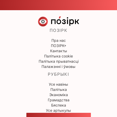
ПОЗІРК
Пра нас
ПОЗІРК+
Кантакты
Палітыка cookie
Палітыка прыватнасці
Палажэнні і ўмовы
РУБРЫКІ
Усе навіны
Палітыка
Эканоміка
Грамадства
Бяспека
Усе артыкулы