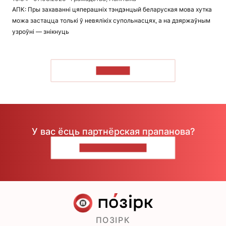
АПК: Пры захаванні цяперашніх тэндэнцый беларуская мова хутка
можа застацца толькі ў невялікіх супольнасцях, а на дзяржаўным
узроўні — знікнуць
ЧЫТАЦЬ
У вас ёсць партнёрская прапанова?
НАПІШЫЦЕ НАМ
ПОЗІРК