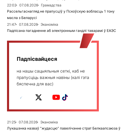
22:02
07.08.2026
Грамадства
Рассельгаснагляд не прапусціў у Пскоўскую вобласць 1 тону
масла з Беларусі
21:47
07.08.2026
Эканоміка
Падпісана пагадненне аб электронным гандлі таварамі ў ЕАЭС
Падпісвайцеся
на нашы сацыяльныя сеткі, каб не
прапусціць важныя навіны (калі гэта
бяспечна для вас)
21:25
07.08.2026
Эканоміка
Лукашэнка назваў “жудасцю” павелічэнне страт Белкаапсаюза ў