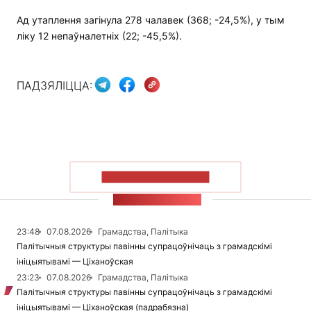
Ад утаплення загінула 278 чалавек (368; -24,5%), у тым
ліку 12 непаўналетніх (22; -45,5%).
ПАДЗЯЛІЦЦА:
ПАКАЗАЦЬ БОЛЬШ
СТУЖКА НАВІН
23:48
07.08.2026
Грамадства, Палітыка
Палітычныя структуры павінны супрацоўнічаць з грамадскімі
ініцыятывамі — Ціханоўская
23:23
07.08.2026
Грамадства, Палітыка
Палітычныя структуры павінны супрацоўнічаць з грамадскімі
ініцыятывамі — Ціханоўская (падрабязна)