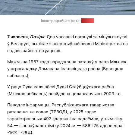
Ілюстрацыйнае фота:
ТРВОД
7 чэрвеня,
Позірк
.
Два чалавекі патанулі за мінулыя суткі
ў Беларусі, вынікае з аператыўнай зводкі Міністэрства па
надзвычайных сітуацыях.
Мужчына 1967 года нараджэння патануў у рацэ Млынок
у аграгарадку Даманава Івацэвіцкага раёна (Брэсцкая
вобласць).
У рацэ Сула каля вёскі Дудкі Стаўбцоўскага раёна
(Мінская вобласць) знойдзена цела жанчыны 2003 г.н.
Паводле інфармацыі Рэспубліканскага таварыства
ратавання на водах (ТРВОД), у 2025 годзе
зарэгістраваныя 492 здарэнні на вадаёмах, у тым ліку
54 — з непаўналетнімі (у 2024-м — 586 і 75 адпаведна;
-16% і -28%).