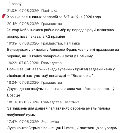
11 разоў
21:08
07.08.2026
Палітыка
Хроніка палітычных рэпрэсій за 6–7 жніўня 2026 года
20:15
07.08.2026
Грамадства
Жыхар Кобрынскага раёна памёр ад перадазіроўкі алкаголю —
экспертыза паказала 7,2 праміле
19:39
07.08.2026
Грамадства, Палітыка
Беларускаму актывісту Аляксею Францкевічу, які пражывае ва
Украіне, на 10 гадоў забаронены ўезд у Польшчу
19:22
07.08.2026
Грамадства
Больш за 340 аварыйна-аднаўленчых брыгад задзейнічана ў
ліквідацыі наступстваў непагадзі — "Белэнерга"
18:24
07.08.2026
Грамадства
Двухгадовая дзяўчынка выпала з акна чацвёртага паверха ў
Брэсце
18:10
07.08.2026
Грамадства, Палітыка
За тыдзень для дзяцей палітвязняў сабрана амаль палова
заяўленай сумы
17:47
07.08.2026
Эканоміка
Лукашэнка: Стрымліванне цэн і інфляцыі застаецца за ўрадам