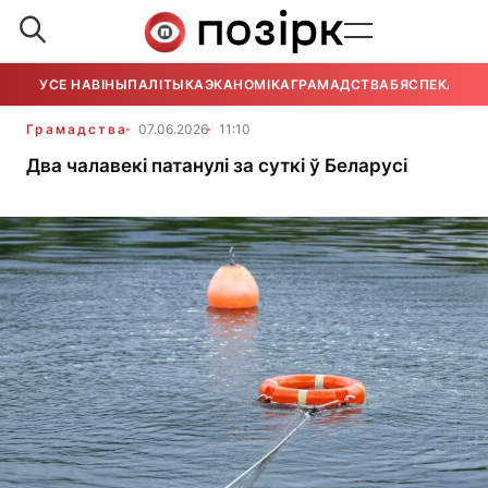
УСЕ НАВІНЫ
ПАЛІТЫКА
ЭКАНОМІКА
ГРАМАДСТВА
БЯСПЕКА
УСЕ
Грамадства
07.06.2026
11:10
Два чалавекі патанулі за суткі ў Беларусі