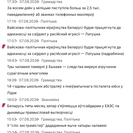
17:30
07.08.2026
Грамадства
За восем дзён у міліцыю паступіла больш за 2,5 тыс.
паведамленняў аб званках тэлефонных махляроў
17:15
07.08.2026
Палітыка
Вайскова-палітычнае кіраўніцтва Беларусі будзе прыцягнута да
адказнасці за саўдзел у расійскай агрэсіі — Латушка
17:07
07.08.2026
Палітыка
Вайскова-палітычнае кіраўніцтва Беларусі будзе прыцягнута да
адказнасці за саўдзел у расійскай агрэсіі — Латушка (падрабязна)
16:43
07.08.2026
Грамадства
Тры чалавекі памерлі ў Быхаве — следства мяркуе атручэнне
сурагатным алкаголем
16:26
07.08.2026
Грамадства
14-гадовы школьнік абстраляў з пнеўматычнага пісталета кіёск у
Лідзе
16:02
07.08.2026
Эканоміка
Беларусь пяты месяц запар з'яўляецца аўтсайдарам у ЕАЭС па
дынаміцы прамысловай вытворчасці
15:53
07.08.2026
Грамадства, Палітыка
У "спіс экстрэмістаў" дададзеныя яшчэ чатыры чалавекі
15:34
07.08.2026
Грамадства, Палітыка