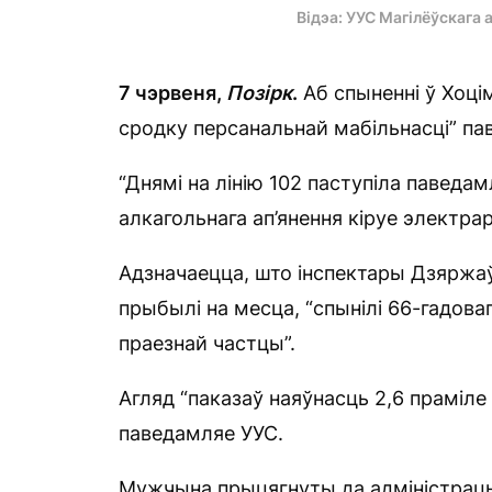
Відэа: УУС Магілёўскага
7 чэрвеня,
Позірк
.
Аб спыненні ў Хоці
сродку персанальнай мабільнасці” п
“Днямі на лінію 102 паступіла паведа
алкагольнага ап’янення кіруе электра
Адзначаецца, што інспектары Дзяржаў
прыбылі на месца, “спынілі 66-гадова
праезнай частцы”.
Агляд “паказаў наяўнасць 2,6 праміле
паведамляе УУС.
Мужчына прыцягнуты да адміністрацы