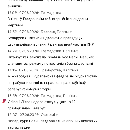
знікнуць
15:07
07.08.2026
Грамадства
Зніклы ў Гродзенскім раёне грыбнік знойдзены
мёртвым
14:57
07.08.2026
Бяспека, Палітыка
Беларускія і кітайскія дэсантнікі правядуць
двухтыднёвыя вучэнні ў цэнтральнай частцы КНР
14:27
07.08.2026
Грамадства, Палітыка
Ціханоўская заклікала "зрабіць усё магчымае, каб
злачынствы рэжыму не засталіся беспакаранымі"
14:19
07.08.2026
Грамадства, Палітыка
Міжнародная і Еўрапейская федэрацыі журналістаў
патрабуюць спыніць пераслед прадстаўнікоў
беларускай медыясферы
13:58
07.08.2026
Грамадства, Палітыка
У ліпені Літва надала статус уцекача 12
грамадзянам Беларусі
13:37
07.08.2026
Эканоміка
Долар, еўра і юань падаражэлі на апошніх біржавых
таргах тыдня