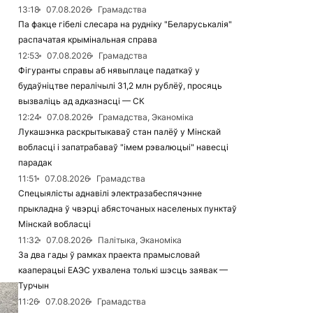
13:18
07.08.2026
Грамадства
Па факце гібелі слесара на рудніку "Беларуськалія"
распачатая крымінальная справа
12:53
07.08.2026
Грамадства
Фігуранты справы аб нявыплаце падаткаў у
будаўніцтве пералічылі 31,2 млн рублёў, просяць
вызваліць ад адказнасці — СК
12:24
07.08.2026
Грамадства, Эканоміка
Лукашэнка раскрытыкаваў стан палёў у Мінскай
вобласці і запатрабаваў "імем рэвалюцыі" навесці
парадак
11:51
07.08.2026
Грамадства
Спецыялісты аднавілі электразабеспячэнне
прыкладна ў чвэрці абясточаных населеных пунктаў
Мінскай вобласці
11:32
07.08.2026
Палітыка, Эканоміка
За два гады ў рамках праекта прамысловай
кааперацыі ЕАЭС ухвалена толькі шэсць заявак —
Турчын
11:26
07.08.2026
Грамадства