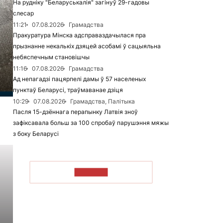
На рудніку "Беларуськалія" загінуў 29-гадовы
слесар
11:21
07.08.2026
Грамадства
Пракуратура Мінска адсправаздачылася пра
прызнанне некалькіх дзяцей асобамі ў сацыяльна
небяспечным становішчы
11:16
07.08.2026
Грамадства
Ад непагадзі пацярпелі дамы ў 57 населеных
пунктаў Беларусі, траўмаванае дзіця
10:29
07.08.2026
Грамадства, Палітыка
Пасля 15-дзённага перапынку Латвія зноў
зафіксавала больш за 100 спробаў парушэння мяжы
з боку Беларусі
ЧЫТАЦЬ