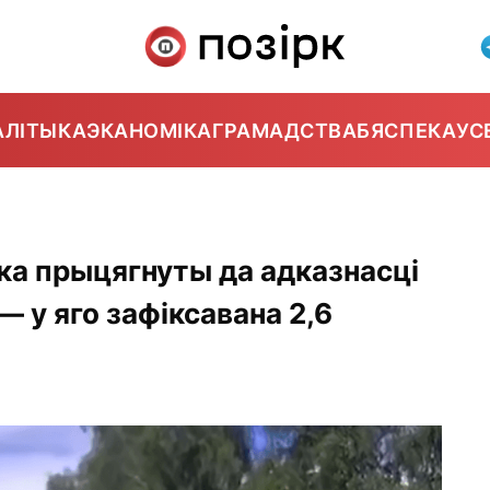
АЛІТЫКА
ЭКАНОМІКА
ГРАМАДСТВА
БЯСПЕКА
УС
а прыцягнуты да адказнасці
— у яго зафіксавана 2,6