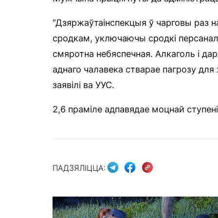
“Дзяржаўтаінспекцыя ў чарговы раз 
сродкам, уключаючы сродкі персанал
смяротна небяспечная. Алкаголь і да
аднаго чалавека стварае пагрозу для 
заявілі ва УУС.
2,6 праміле адпавядае моцнай ступені
ПАДЗЯЛІЦЦА: