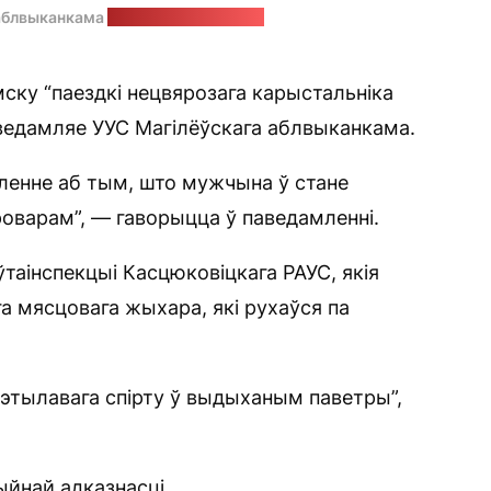
 аблвыканкама
Стоп-кадр: “Позірк”
мску “паездкі нецвярозага карыстальніка
аведамляе УУС Магілёўскага аблвыканкама.
мленне аб тым, што мужчына ў стане
роварам”, — гаворыцца ў паведамленні.
таінспекцыі Касцюковіцкага РАУС, якія
га мясцовага жыхара, які рухаўся па
 этылавага спірту ў выдыханым паветры”,
йнай адказнасці.