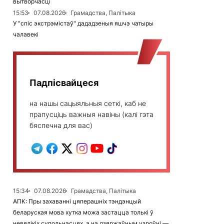
вытворчасці
15:53
07.08.2026
Грамадства, Палітыка
У "спіс экстрэмістаў" дададзеныя яшчэ чатыры
чалавекі
Падпісвайцеся
на нашы сацыяльныя сеткі, каб не
прапусціць важныя навіны (калі гэта
бяспечна для вас)
15:34
07.08.2026
Грамадства, Палітыка
АПК: Пры захаванні цяперашніх тэндэнцый
беларуская мова хутка можа застацца толькі ў
невялікіх супольнасцях, а на дзяржаўным узроўні —