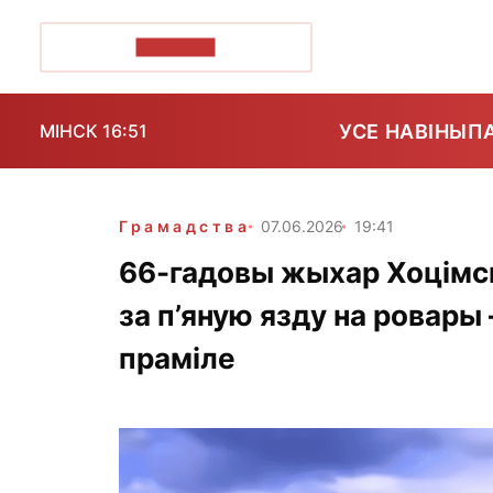
ПОЗІРК+
УСЕ НАВІНЫ
П
МІНСК 16:51
Грамадства
07.06.2026
19:41
66-гадовы жыхар Хоцімск
за п’яную язду на ровары 
праміле