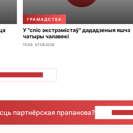
ГРАМАДСТВА
ца
У "спіс экстрэмістаў" дададзеныя яшчэ
чатыры чалавекі
15:53
07.08.2026
ПАКАЗАЦЬ БОЛЬШ
ёсць партнёрская прапанова?
НАПІШЫ