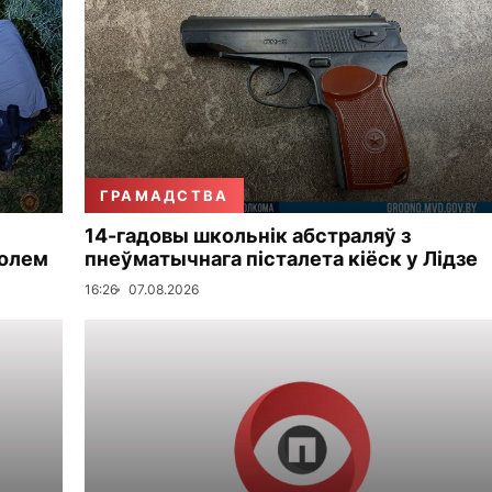
ГРАМАДСТВА
14-гадовы школьнік абстраляў з
голем
пнеўматычнага пісталета кіёск у Лідзе
16:26
07.08.2026