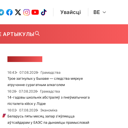
Увайсці
BE
Е АРТЫКУЛЫ
СТУЖКА НАВІН
16:43
07.08.2026
Грамадства
Трое загінулых у Быхаве — следства мяркуе
атручэнне сурагатным алкаголем
16:26
07.08.2026
Грамадства
14-гадовы школьнік абстраляў з пнеўматычнага
пісталета кіёск у Лідзе
16:02
07.08.2026
Эканоміка
Беларусь пяты месяц запар з'яўляецца
аўтсайдарам у ЕАЭС па дынаміцы прамысловай