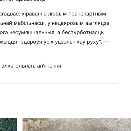
нагадвае: кіраванне любым транспартным
ьнай мабільнасці, у нецвярозым выглядзе
рога несумяшчальныя, а бестурботнасць
жыцця і здароўя ўсіх удзельнікаў руху”, —
 алкагольнага ап’янення.