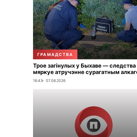
ГРАМАДСТВА
Трое загінулых у Быхаве — следства
мяркуе атручэнне сурагатным алка
16:43
07.08.2026