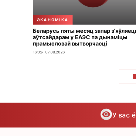
ЭКАНОМІКА
Беларусь пяты месяц запар з'яўляец
аўтсайдарам у ЕАЭС па дынаміцы
прамысловай вытворчасці
16:02
07.08.2026
У вас 