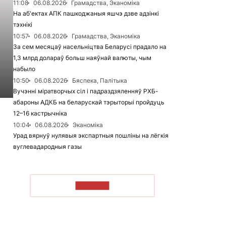
11:08
06.08.2026
Грамадства, Эканоміка
На аб'ектах АПК пашкоджаныя яшчэ дзве адзінкі
тэхнікі
10:57
06.08.2026
Грамадства, Эканоміка
За сем месяцаў насельніцтва Беларусі прадало на
1,3 млрд долараў больш наяўнай валюты, чым
набыло
10:50
06.08.2026
Бяспека, Палітыка
Вучэнні міратворчых сіл і падраздзяленняў РХБ-
абароны АДКБ на беларускай тэрыторыі пройдуць
12–16 кастрычніка
10:04
06.08.2026
Эканоміка
Урад вярнуў нулявыя экспартныя пошліны на лёгкія
вуглевадародныя газы
ЧЫТАЦЬ