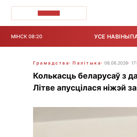
ПОЗІРК+
УСЕ НАВІНЫ
П
МІНСК 08:20
Грамадства
Палітыка
08.06.2026
17
Колькасць беларусаў з д
Літве апусцілася ніжэй за