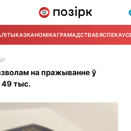
АЛІТЫКА
ЭКАНОМІКА
ГРАМАДСТВА
БЯСПЕКА
УС
:27
азволам на пражыванне ў
 49 тыс.