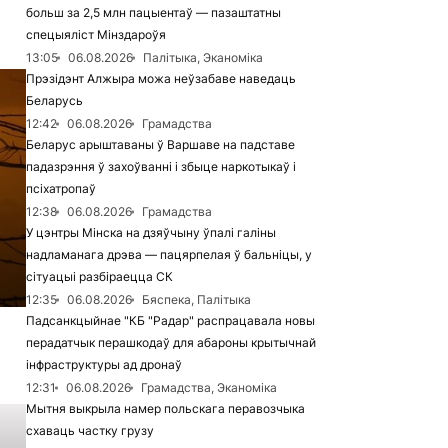
больш за 2,5 млн пацыентаў — пазаштатны
спецыяліст Мінздароўя
13:05
06.08.2026
Палітыка, Эканоміка
Прэзідэнт Алжыра можа неўзабаве наведаць
Беларусь
12:42
06.08.2026
Грамадства
Беларус арыштаваны ў Варшаве на падставе
падазрэння ў захоўванні і збыце наркотыкаў і
псіхатропаў
12:38
06.08.2026
Грамадства
У цэнтры Мінска на дзяўчыну ўпалі галіны
надламанага дрэва — пацярпелая ў бальніцы, у
сітуацыі разбіраецца СК
12:35
06.08.2026
Бяспека, Палітыка
Падсанкцыйнае "КБ "Радар" распрацавала новы
перадатчык перашкодаў для абароны крытычнай
інфраструктуры ад дронаў
12:31
06.08.2026
Грамадства, Эканоміка
Мытня выкрыла намер польскага перавозчыка
схаваць частку грузу