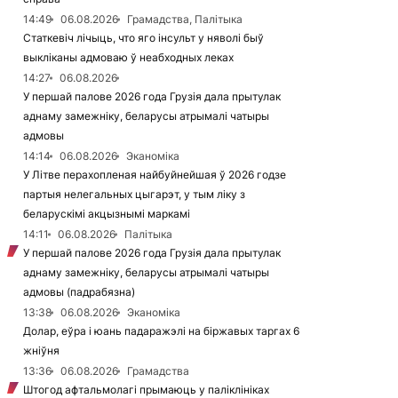
14:49
06.08.2026
Грамадства, Палітыка
Статкевіч лічыць, что яго інсульт у няволі быў
выкліканы адмоваю ў неабходных леках
14:27
06.08.2026
У першай палове 2026 года Грузія дала прытулак
аднаму замежніку, беларусы атрымалі чатыры
адмовы
14:14
06.08.2026
Эканоміка
У Літве перахопленая найбуйнейшая ў 2026 годзе
партыя нелегальных цыгарэт, у тым ліку з
беларускімі акцызнымі маркамі
14:11
06.08.2026
Палітыка
У першай палове 2026 года Грузія дала прытулак
аднаму замежніку, беларусы атрымалі чатыры
адмовы (падрабязна)
13:38
06.08.2026
Эканоміка
Долар, еўра і юань падаражэлі на біржавых таргах 6
жніўня
13:36
06.08.2026
Грамадства
Штогод афтальмолагі прымаюць у паліклініках