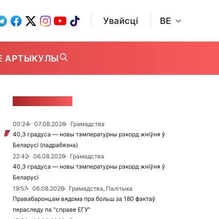
Увайсці
BE
Е АРТЫКУЛЫ
СТУЖКА НАВІН
00:24
07.08.2026
Грамадства
40,3 градуса — новы тэмпературны рэкорд жніўня ў
Беларусі (падрабязна)
22:42
06.08.2026
Грамадства
40,3 градуса — новы тэмпературны рэкорд жніўня ў
Беларусі
19:57
06.08.2026
Грамадства, Палітыка
Правабаронцам вядома пра больш за 180 фактаў
пераследу па "справе ЕГУ"