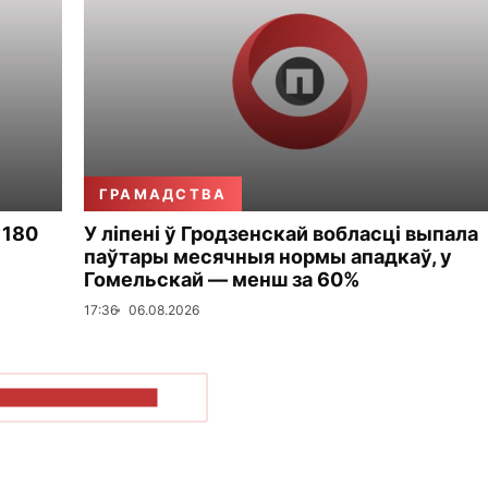
ГРАМАДСТВА
 180
У ліпені ў Гродзенскай вобласці выпала
паўтары месячныя нормы ападкаў, у
Гомельскай — менш за 60%
17:36
06.08.2026
ПАКАЗАЦЬ БОЛЬШ