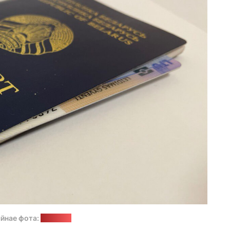
йнае фота:
"Позірк"