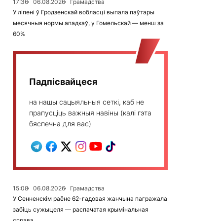
17:36
06.08.2026
Грамадства
У ліпені ў Гродзенскай вобласці выпала паўтары
месячныя нормы ападкаў, у Гомельскай — менш за
60%
Падпісвайцеся
на нашы сацыяльныя сеткі, каб не
прапусціць важныя навіны (калі гэта
бяспечна для вас)
15:08
06.08.2026
Грамадства
У Сенненскім раёне 62-гадовая жанчына пагражала
забіць сужыцеля — распачатая крымінальная
справа