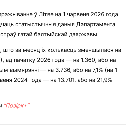
ражыванне ў Літве на 1 чэрвеня 2026 года
едчаць статыстычныя даныя Дэпартамента
 спраў гэтай балтыйскай дзяржавы.
ў, што за месяц іх колькасць зменшылася на
), ад пачатку 2026 года — на 1.360, або на
ым вымярэнні — на 3.736, або на 7,1% (на 1
веня 2024 года — на 13.701, або на 21,9%
м
“Позірк+”