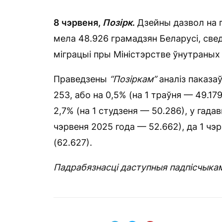
8
чэрвеня,
Позірк
.
Дзейны дазвол на п
мела 48.926 грамадзян Беларусі, св
міграцыі пры Міністэрстве ўнутраных
Праведзены
“Позіркам”
аналіз паказа
253, або на 0,5% (на 1 траўня — 49.179
2,7% (на 1 студзеня — 50.286), у гадав
чэрвеня 2025 года — 52.662), да 1 чэр
(62.627).
Падрабязнасці даступныя падпісчыка