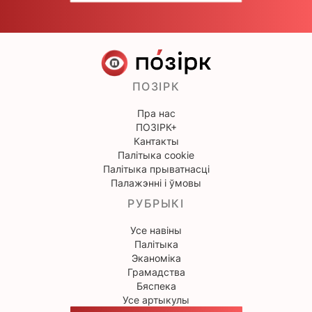
ПОЗІРК
Пра нас
ПОЗІРК+
Кантакты
Палітыка cookie
Палітыка прыватнасці
Палажэнні і ўмовы
РУБРЫКІ
Усе навіны
Палітыка
Эканоміка
Грамадства
Бяспека
Усе артыкулы