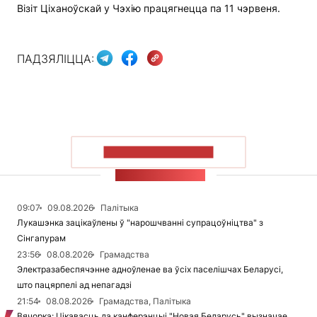
Візіт Ціханоўскай у Чэхію працягнецца па 11 чэрвеня.
ПАДЗЯЛІЦЦА:
ПАКАЗАЦЬ БОЛЬШ
СТУЖКА НАВІН
09:07
09.08.2026
Палітыка
Лукашэнка зацікаўлены ў "нарошчванні супрацоўніцтва" з
Сінгапурам
23:56
08.08.2026
Грамадства
Электразабеспячэнне адноўленае ва ўсіх паселішчах Беларусі,
што пацярпелі ад непагадзі
21:54
08.08.2026
Грамадства, Палітыка
Вячорка: Цікавасць да канферэнцыі "Новая Беларусь" вызначае