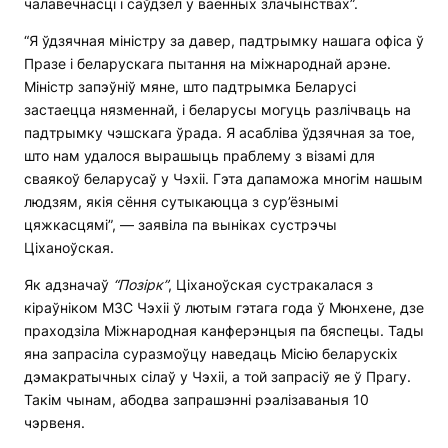
чалавечнасці і саўдзел у ваенных злачынствах”.
“Я ўдзячная міністру за давер, падтрымку нашага офіса ў
Празе і беларускага пытання на міжнароднай арэне.
Міністр запэўніў мяне, што падтрымка Беларусі
застаецца нязменнай, і беларусы могуць разлічваць на
падтрымку чэшскага ўрада. Я асабліва ўдзячная за тое,
што нам удалося вырашыць праблему з візамі для
сваякоў беларусаў у Чэхіі. Гэта дапаможа многім нашым
людзям, якія сёння сутыкаюцца з сур’ёзнымі
цяжкасцямі”, — заявіла па выніках сустрэчы
Ціханоўская.
Як адзначаў
“Позірк”
, Ціханоўская сустракалася з
кіраўніком МЗС Чэхіі ў лютым гэтага года ў Мюнхене, дзе
праходзіла Міжнародная канферэнцыя па бяспецы. Тады
яна запрасіла суразмоўцу наведаць Місію беларускіх
дэмакратычных сілаў у Чэхіі, а той запрасіў яе ў Прагу.
Такім чынам, абодва запрашэнні рэалізаваныя 10
чэрвеня.