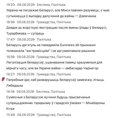
19:20
08.08.2026
Бяспека, Палітыка
Украіна не пагражае Беларусі, але Мінск павінен разумець, з чым
сутыкнецца ў выпадку далучэння да вайны — Дземчанка
18:56
08.08.2026
Грамадства, Палітыка
Дзядок за жорсткую люстрацыю пасля змены ўлады ў Беларусі,
Турарбекава — супраць
17:47
08.08.2026
Палітыка
Беларусь дагэтуль не паведаміла Euronews аб прызнанні
тэлеканала "экстрэмісцкім" і не аргументавала рашэнне
16:56
08.08.2026
Грамадства, Палітыка
Легалізацыя беларусаў, ушанаванне памяці зразумелыя для
мірнага часу, але ва Украіне вайна — амбасадар Чарнагор
16:27
08.08.2026
Грамадства, Палітыка
Патрэбныя ідэі, каб разварушыць беларусаў замежжа, лічыць
Лябедзька
16:18
08.08.2026
Бяспека, Палітыка
Сумесныя з Беларуссю вучэнні будуць прысвечаныя
супрацьдзеянню тэрарызму ў гарадскіх ўмовах — Мінабароны
Кітая
15:46
08.08.2026
Грамадства, Палітыка