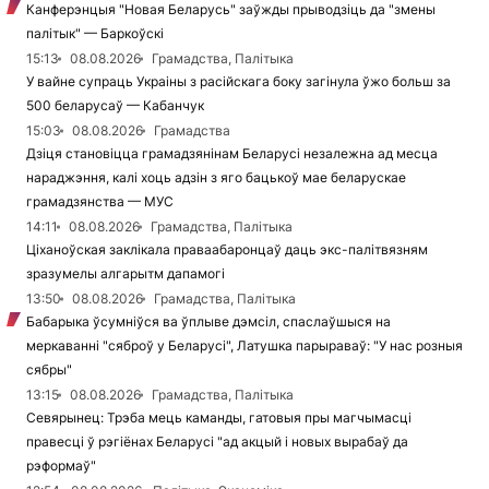
Канферэнцыя "Новая Беларусь" заўжды прыводзіць да "змены
палітык" — Баркоўскі
15:13
08.08.2026
Грамадства, Палітыка
У вайне супраць Украіны з расійскага боку загінула ўжо больш за
500 беларусаў — Кабанчук
15:03
08.08.2026
Грамадства
Дзіця становіцца грамадзянінам Беларусі незалежна ад месца
нараджэння, калі хоць адзін з яго бацькоў мае беларускае
грамадзянства — МУС
14:11
08.08.2026
Грамадства, Палітыка
Ціханоўская заклікала праваабаронцаў даць экс-палітвязням
зразумелы алгарытм дапамогі
13:50
08.08.2026
Грамадства, Палітыка
Бабарыка ўсумніўся ва ўплыве дэмсіл, спаслаўшыся на
меркаванні "сяброў у Беларусі", Латушка парыраваў: "У нас розныя
сябры"
13:15
08.08.2026
Грамадства, Палітыка
Севярынец: Трэба мець каманды, гатовыя пры магчымасці
правесці ў рэгіёнах Беларусі "ад акцый і новых вырабаў да
рэформаў"