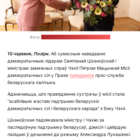
Фота:
прэс-служба Святланы Ціханоўскай
10 чэрвеня,
Позірк
.
Аб сумесным наведванні
дэмакратычным лідарам Святланай Ціханоўскай і
міністрам замежных спраў Чэхіі Пятром Мацынкай Місіі
дэмакратычных сіл у Празе
паведаміла
прэс-служба
беларускага палітыка.
Адзначаецца, што правядзенне сустрэчы ў місіі стала
“асаблівым жэстам падтрымкі беларускіх
дэмакратычных сіл і беларускага народа” з боку Чэхіі.
Ціханоўская падзякавала міністру і Чэхію за
паслядоўную падтрымку беларусаў, дэмсіл і цвёрдую
пазіцыю ў дачыненні да рэжыму Аляксандра Лукашэнкі.