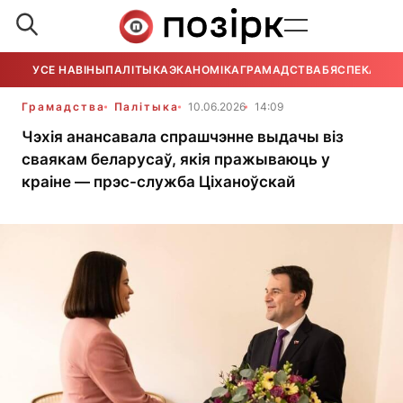
УСЕ НАВІНЫ
ПАЛІТЫКА
ЭКАНОМІКА
ГРАМАДСТВА
БЯСПЕКА
УСЕ
Грамадства
Палітыка
10.06.2026
14:09
Чэхія анансавала спрашчэнне выдачы віз
сваякам беларусаў, якія пражываюць у
краіне — прэс-служба Ціханоўскай