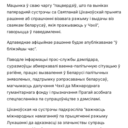
Мацынка ў сваю чаргу “пацвердзіў, што па выніках
папярэдняй сустрэчы са Святланай Ціханоўскай прынята
рашэнне аб спрашчэнні візавага рэжыму і выдачы віз
сваякам беларусаў, якія пражываюць у Чэхіі”,
гаворыцца ў паведамленні.
Адпаведнае афіцыйнае рашэнне будзе апублікаванае “ў
бліжэйшы час”.
Паводле інфармацыі прэс-службы дэмлідара,
суразмоўцы абмеркавалі ваенна-палітычную сітуацыю ў
рэгіёне, працэс вызвалення ў Беларусі палітычных
зняволеных, падтрымку рэпрэсаваных беларусаў,
магчымасць далучэння Чэхіі да Міжнароднага
гуманітарнага фонду і прызначэння Прагай асобнага
спецпасланніка па супрацоўніцтве з дэмсіламі.
Ціханоўская на сустрэчы падкрэсліла “важнасць
міжнародных намаганняў па прыцягненні рэжыму
Лукашэнкі да адказнасці за злачынствы супраць