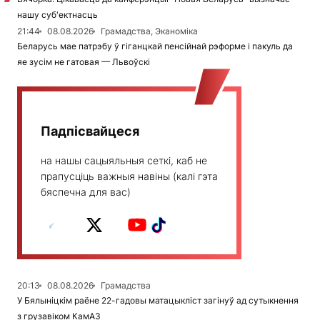
нашу суб'ектнасць
21:44
08.08.2026
Грамадства, Эканоміка
Беларусь мае патрэбу ў гіганцкай пенсійнай рэформе і пакуль да
яе зусім не гатовая — Львоўскі
Падпісвайцеся
на нашы сацыяльныя сеткі, каб не
прапусціць важныя навіны (калі гэта
бяспечна для вас)
20:13
08.08.2026
Грамадства
У Бялыніцкім раёне 22-гадовы матацыкліст загінуў ад сутыкнення
з грузавіком КамАЗ