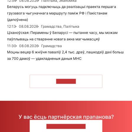
12:54
08.08.2026
Палітыка, Эканоміка
Беларусь могуць падключыць да рэалізацыі праекта першага
грузавога чыгуначнага маршруту паміж РФ і Пакістанам
(дапоўнена)
12:13
08.08.2026
Грамадства, Палітыка
Ціханоўская: Перамены ў Беларусі — пытанне часу, мы можам
паўплываць на стварэнне новага акна магчымасцяў
11:30
08.08.2026
Грамадства
Моцны вецер 6 жніўня паваліў 2,4 тыс. дрэў, пашкодзіў дахі больш
за 700 дамоў — удакладненыя даныя МНС
ЧЫТАЦЬ
У вас ёсць партнёрская прапанова?
НАПІШЫЦЕ НАМ