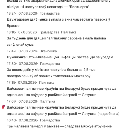
Больш за 340 аварыйна-аднаўленчых брыгад задзейнічана ў
ліквідацыі наступстваў непагадзі — "Белэнерга"
18:24
07.08.2026
Грамадства
Двухгадовая дзяўчынка выпала з акна чацвёртага паверха ў
Брэсце
18:10
07.08.2026
Грамадства, Палітыка
За тыдзень для дзяцей палітвязняў сабрана амаль палова
заяўленай сумы
17:47
07.08.2026
Эканоміка
Лукашэнка: Стрымліванне цэн і інфляцыі застаецца за ўрадам
17:30
07.08.2026
Грамадства
За восем дзён у міліцыю паступіла больш за 2,5 тыс.
паведамленняў аб званках тэлефонных махляроў
17:15
07.08.2026
Палітыка
Вайскова-палітычнае кіраўніцтва Беларусі будзе прыцягнута да
адказнасці за саўдзел у расійскай агрэсіі — Латушка
17:07
07.08.2026
Палітыка
Вайскова-палітычнае кіраўніцтва Беларусі будзе прыцягнута да
адказнасці за саўдзел у расійскай агрэсіі — Латушка (падрабязна)
16:43
07.08.2026
Грамадства
Тры чалавекі памерлі ў Быхаве — следства мяркуе атручэнне