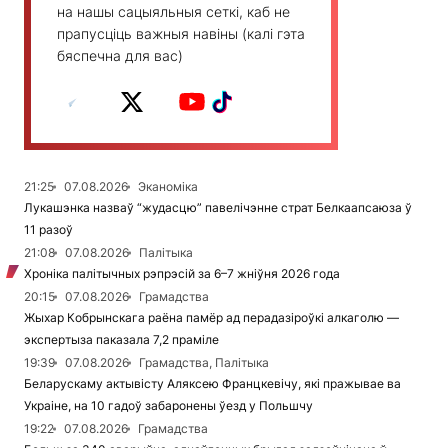
на нашы сацыяльныя сеткі, каб не
прапусціць важныя навіны (калі гэта
бяспечна для вас)
21:25
07.08.2026
Эканоміка
Лукашэнка назваў “жудасцю” павелічэнне страт Белкаапсаюза ў
11 разоў
21:08
07.08.2026
Палітыка
Хроніка палітычных рэпрэсій за 6–7 жніўня 2026 года
20:15
07.08.2026
Грамадства
Жыхар Кобрынскага раёна памёр ад перадазіроўкі алкаголю —
экспертыза паказала 7,2 праміле
19:39
07.08.2026
Грамадства, Палітыка
Беларускаму актывісту Аляксею Францкевічу, які пражывае ва
Украіне, на 10 гадоў забаронены ўезд у Польшчу
19:22
07.08.2026
Грамадства