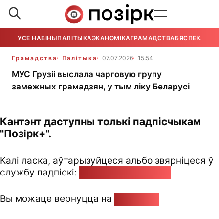
УСЕ НАВІНЫ
ПАЛІТЫКА
ЭКАНОМІКА
ГРАМАДСТВА
БЯСПЕКА
УСЕ
Грамадства
Палітыка
07.07.2026
15:54
МУС Грузіі выслала чарговую групу
замежных грамадзян, у тым ліку Беларусі
Кантэнт даступны толькі падпісчыкам
"Позірк+".
Калі ласка, аўтарызуйцеся альбо звярніцеся ў
службу падпіскі:
pozirk@pozirk.online
Вы можаце вернуцца на
Галоўную