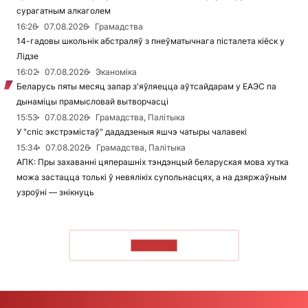
сурагатным алкаголем
16:26
07.08.2026
Грамадства
14-гадовы школьнік абстраляў з пнеўматычнага пісталета кіёск у
Лідзе
16:02
07.08.2026
Эканоміка
Беларусь пяты месяц запар з'яўляецца аўтсайдарам у ЕАЭС па
дынаміцы прамысловай вытворчасці
15:53
07.08.2026
Грамадства, Палітыка
У "спіс экстрэмістаў" дададзеныя яшчэ чатыры чалавекі
15:34
07.08.2026
Грамадства, Палітыка
АПК: Пры захаванні цяперашніх тэндэнцый беларуская мова хутка
можа застацца толькі ў невялікіх супольнасцях, а на дзяржаўным
узроўні — знікнуць
ЧЫТАЦЬ