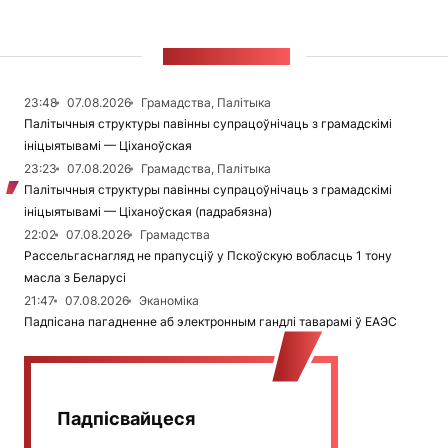
СТУЖКА НАВІН
23:48
07.08.2026
Грамадства, Палітыка
Палітычныя структуры павінны супрацоўнічаць з грамадскімі
ініцыятывамі — Ціханоўская
23:23
07.08.2026
Грамадства, Палітыка
Палітычныя структуры павінны супрацоўнічаць з грамадскімі
ініцыятывамі — Ціханоўская (падрабязна)
22:02
07.08.2026
Грамадства
Рассельгаснагляд не прапусціў у Пскоўскую вобласць 1 тону
масла з Беларусі
21:47
07.08.2026
Эканоміка
Падпісана пагадненне аб электронным гандлі таварамі ў ЕАЭС
Падпісвайцеся