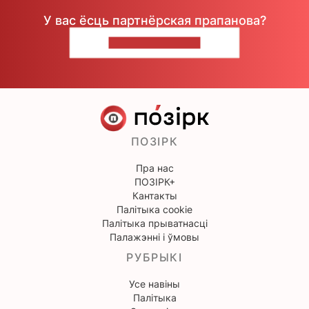
У вас ёсць партнёрская прапанова?
НАПІШЫЦЕ НАМ
ПОЗІРК
Пра нас
ПОЗІРК+
Кантакты
Палітыка cookie
Палітыка прыватнасці
Палажэнні і ўмовы
РУБРЫКІ
Усе навіны
Палітыка