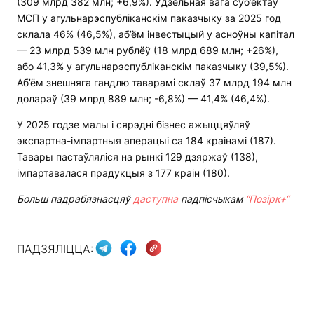
(309 млрд 382 млн; +6,9%). Удзельная вага суб’ектаў
МСП у агульнарэспубліканскім паказчыку за 2025 год
склала 46% (46,5%), аб’ём інвестыцый у асноўны капітал
— 23 млрд 539 млн рублёў (18 млрд 689 млн; +26%),
або 41,3% у агульнарэспубліканскім паказчыку (39,5%).
Аб’ём знешняга гандлю таварамі склаў 37 млрд 194 млн
долараў (39 млрд 889 млн; -6,8%) — 41,4% (46,4%).
У 2025 годзе малы і сярэдні бізнес ажыццяўляў
экспартна-імпартныя аперацыі са 184 краінамі (187).
Тавары пастаўляліся на рынкі 129 дзяржаў (138),
імпартавалася прадукцыя з 177 краін (180).
Больш падрабязнасцяў
даступна
падпісчыкам
“Позірк+“
ПАДЗЯЛІЦЦА: