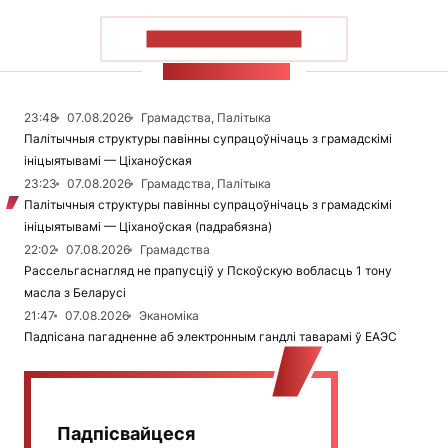
ПАКАЗАЦЬ БОЛЬШ
СТУЖКА НАВІН
23:48
07.08.2026
Грамадства, Палітыка
Палітычныя структуры павінны супрацоўнічаць з грамадскімі
ініцыятывамі — Ціханоўская
23:23
07.08.2026
Грамадства, Палітыка
Палітычныя структуры павінны супрацоўнічаць з грамадскімі
ініцыятывамі — Ціханоўская (падрабязна)
22:02
07.08.2026
Грамадства
Рассельгаснагляд не прапусціў у Пскоўскую вобласць 1 тону
масла з Беларусі
21:47
07.08.2026
Эканоміка
Падпісана пагадненне аб электронным гандлі таварамі ў ЕАЭС
Падпісвайцеся