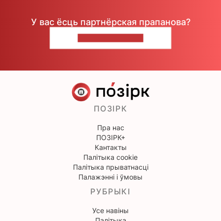
У вас ёсць партнёрская прапанова?
НАПІШЫЦЕ НАМ
ПОЗІРК
Пра нас
ПОЗІРК+
Кантакты
Палітыка cookie
Палітыка прыватнасці
Палажэнні і ўмовы
РУБРЫКІ
Усе навіны
Палітыка