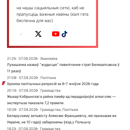
на нашы сацыяльныя сеткі, каб не
прапусціць важныя навіны (калі гэта
бяспечна для вас)
21:25
07.08.2026
Эканоміка
Лукашэнка назваў “жудасцю” павелічэнне страт Белкаапсаюза ў
11 разоў
21:08
07.08.2026
Палітыка
Хроніка палітычных рэпрэсій за 6–7 жніўня 2026 года
20:15
07.08.2026
Грамадства
Жыхар Кобрынскага раёна памёр ад перадазіроўкі алкаголю —
экспертыза паказала 7,2 праміле
19:39
07.08.2026
Грамадства, Палітыка
Беларускаму актывісту Аляксею Францкевічу, які пражывае ва
Украіне, на 10 гадоў забаронены ўезд у Польшчу
19:22
07.08.2026
Грамадства