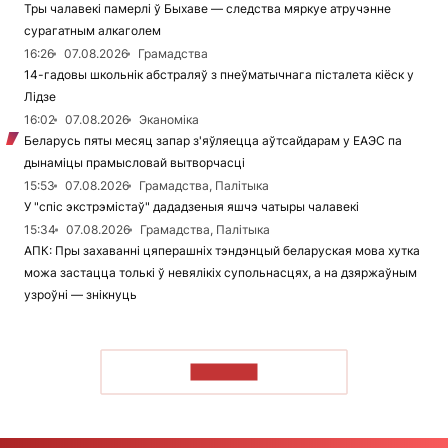
Тры чалавекі памерлі ў Быхаве — следства мяркуе атручэнне
сурагатным алкаголем
16:26
07.08.2026
Грамадства
14-гадовы школьнік абстраляў з пнеўматычнага пісталета кіёск у
Лідзе
16:02
07.08.2026
Эканоміка
Беларусь пяты месяц запар з'яўляецца аўтсайдарам у ЕАЭС па
дынаміцы прамысловай вытворчасці
15:53
07.08.2026
Грамадства, Палітыка
У "спіс экстрэмістаў" дададзеныя яшчэ чатыры чалавекі
15:34
07.08.2026
Грамадства, Палітыка
АПК: Пры захаванні цяперашніх тэндэнцый беларуская мова хутка
можа застацца толькі ў невялікіх супольнасцях, а на дзяржаўным
узроўні — знікнуць
ЧЫТАЦЬ