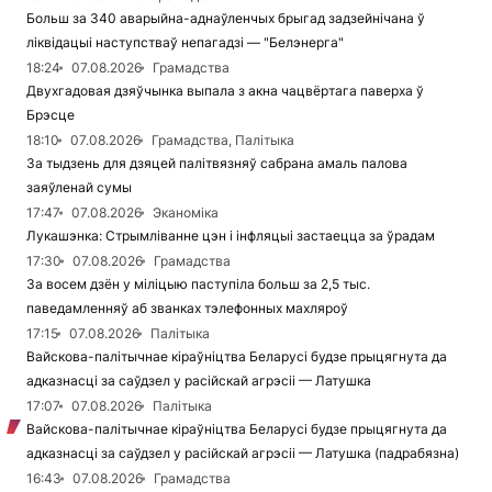
Больш за 340 аварыйна-аднаўленчых брыгад задзейнічана ў
ліквідацыі наступстваў непагадзі — "Белэнерга"
18:24
07.08.2026
Грамадства
Двухгадовая дзяўчынка выпала з акна чацвёртага паверха ў
Брэсце
18:10
07.08.2026
Грамадства, Палітыка
За тыдзень для дзяцей палітвязняў сабрана амаль палова
заяўленай сумы
17:47
07.08.2026
Эканоміка
Лукашэнка: Стрымліванне цэн і інфляцыі застаецца за ўрадам
17:30
07.08.2026
Грамадства
За восем дзён у міліцыю паступіла больш за 2,5 тыс.
паведамленняў аб званках тэлефонных махляроў
17:15
07.08.2026
Палітыка
Вайскова-палітычнае кіраўніцтва Беларусі будзе прыцягнута да
адказнасці за саўдзел у расійскай агрэсіі — Латушка
17:07
07.08.2026
Палітыка
Вайскова-палітычнае кіраўніцтва Беларусі будзе прыцягнута да
адказнасці за саўдзел у расійскай агрэсіі — Латушка (падрабязна)
16:43
07.08.2026
Грамадства