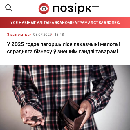
УСЕ НАВІНЫ
ПАЛІТЫКА
ЭКАНОМІКА
ГРАМАДСТВА
БЯСПЕКА
УСЕ
Эканоміка
08.07.2026
13:48
У 2025 годзе пагоршыліся паказчыкі малога і
сярэдняга бізнесу ў знешнім гандлі таварамі