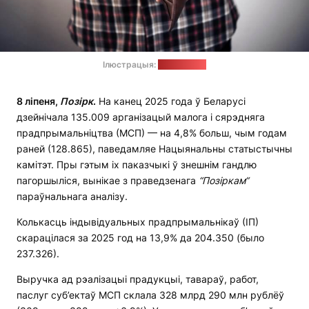
Ілюстрацыя:
freepik.com
8 ліпеня,
П
о
зірк
.
На канец 2025 года ў Беларусі
дзейнічала 135.009 арганізацый малога і сярэдняга
прадпрымальніцтва (МСП) — на 4,8% больш, чым годам
раней (128.865), паведамляе Нацыянальны статыстычны
камітэт. Пры гэтым іх паказчыкі ў знешнім гандлю
пагоршыліся, вынікае з праведзенага
“Позіркам“
параўнальнага аналізу.
Колькасць індывідуальных прадпрымальнікаў (ІП)
скарацілася за 2025 год на 13,9% да 204.350 (было
237.326).
Выручка ад рэалізацыі прадукцыі, тавараў, работ,
паслуг суб’ектаў МСП склала 328 млрд 290 млн рублёў