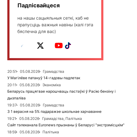
Падпісвайцеся
на нашы сацыяльныя сеткі, каб не
прапусціць важныя навіны (калі гэта
бяспечна для вас)
20:51
05.08.2026
Грамадства
У Магілёве патануў 14-гадовы падлетак
20:11
05.08.2026
Эканоміка
Беларусь працягвае нарошчваць пастаўкі ў Расію бензіну і
дызпаліва
19:37
05.08.2026
Грамадства
З 1 верасня на 5% падаражэе школьнае харчаванне
19:21
05.08.2026
Грамадства, Палітыка
Сайт тэлеканала Euronews прызнаны ў Беларусі "экстрэмісцкім"
18:59
05.08.2026
Палітыка