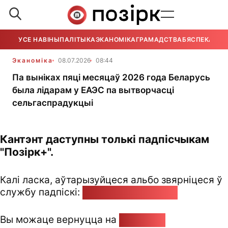
УСЕ НАВІНЫ
ПАЛІТЫКА
ЭКАНОМІКА
ГРАМАДСТВА
БЯСПЕКА
УСЕ
Эканоміка
08.07.2026
08:44
Па выніках пяці месяцаў 2026 года Беларусь
была лідарам у ЕАЭС па вытворчасці
сельгаспрадукцыі
Кантэнт даступны толькі падпісчыкам
"Позірк+".
Калі ласка, аўтарызуйцеся альбо звярніцеся ў
службу падпіскі:
pozirk@pozirk.online
Вы можаце вернуцца на
Галоўную