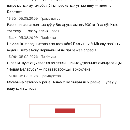
патрыманых аўтамабіляў і мінеральных угнаенняў — звесткі
Белстата
15:52
05.08.2026
Грамадства
Рассельгаснагляд вярнуў у Беларусь амаль 900 кг “паляўнічых
трафеяў” — рагоў аленя і лася
15:41
05.08.2026
Палітыка
Намеснік каардынатара спецслужбаў Польшчы: У Мінску павінны
ведаць, што з боку Варшавы ім не пагражае агрэсія
15:09
05.08.2026
Палітыка
Сілавікі шукаюць звесткі аб патэнцыйных удзельніках канферэнцыі
"Новая Беларусь" — праваабаронцы (абноўлена)
15:06
05.08.2026
Грамадства
Мужчына патануў у рацэ Ненач у Калінкавіцкім раёне — упаў у
ваду каля шлюза
ЧЫТАЦЬ