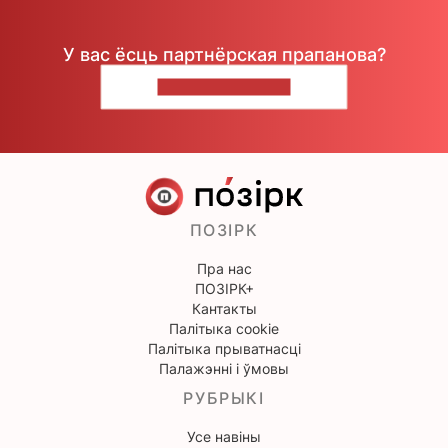
У вас ёсць партнёрская прапанова?
НАПІШЫЦЕ НАМ
ПОЗІРК
Пра нас
ПОЗІРК+
Кантакты
Палітыка cookie
Палітыка прыватнасці
Палажэнні і ўмовы
РУБРЫКІ
Усе навіны