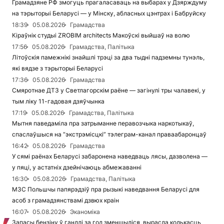
Грамадзяне РФ змогуць прагаласаваць на выбарах у Дзярждуму
на тэрыторыі Беларусі — у Мінску, абласных цэнтрах і Бабруйску
18:39
05.08.2026
Грамадства
Кіраўнік студыі ZROBIM architects Макоўскі выйшаў на волю
17:56
05.08.2026
Грамадства, Палітыка
Літоўскія памежнікі знайшлі трэці за два тыдні падземны тунэль,
які вядзе з тэрыторыі Беларусі
17:36
05.08.2026
Грамадства
Смяротнае ДТЗ у Светлагорскім раёне — загінулі тры чалавекі, у
тым ліку 11-гадовая дзяўчынка
17:19
05.08.2026
Грамадства, Палітыка
Мытня паведаміла пра затрыманне перавозчыка наркотыкаў,
спаслаўшыся на “экстрэмісцкі” тэлеграм-канал праваабаронцаў
16:42
05.08.2026
Грамадства
У сямі раёнах Беларусі забаронена наведваць лясы, дазволена —
у пяці, у астатніх дзейнічаюць абмежаванні
16:30
05.08.2026
Грамадства, Палітыка
МЗС Польшчы папярэдзіў пра рызыкі наведвання Беларусі для
асоб з грамадзянствамі дзвюх краін
16:07
05.08.2026
Эканоміка
Запасы бензіну ў гандлі за год зменшыліся, вырасла колькасць