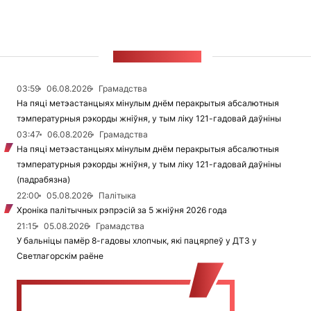
СТУЖКА НАВІН
03:59
06.08.2026
Грамадства
На пяці метэастанцыях мінулым днём перакрытыя абсалютныя
тэмпературныя рэкорды жніўня, у тым ліку 121-гадовай даўніны
03:47
06.08.2026
Грамадства
На пяці метэастанцыях мінулым днём перакрытыя абсалютныя
тэмпературныя рэкорды жніўня, у тым ліку 121-гадовай даўніны
(падрабязна)
22:00
05.08.2026
Палітыка
Хроніка палітычных рэпрэсій за 5 жніўня 2026 года
21:15
05.08.2026
Грамадства
У бальніцы памёр 8-гадовы хлопчык, які пацярпеў у ДТЗ у
Светлагорскім раёне