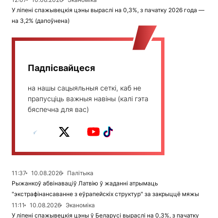
У ліпені спажывецкія цэны выраслі на 0,3%, з пачатку 2026 года —
на 3,2% (дапоўнена)
Падпісвайцеся
на нашы сацыяльныя сеткі, каб не
прапусціць важныя навіны (калі гэта
бяспечна для вас)
11:37
10.08.2026
Палітыка
Рыжанкоў абвінаваціў Латвію ў жаданні атрымаць
"экстрафінансаванне з еўрапейскіх структур" за закрыццё мяжы
11:11
10.08.2026
Эканоміка
У ліпені спажывецкія цэны ў Беларусі выраслі на 0,3%, з пачатку