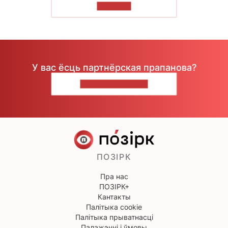
ЧЫТАЦЬ
У вас ёсць партнёрская прапанова?
НАПІШЫЦЕ НАМ
ПОЗІРК
Пра нас
ПОЗІРК+
Кантакты
Палітыка cookie
Палітыка прыватнасці
Палажэнні і ўмовы