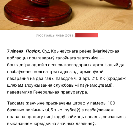
Ілюстрацыйнае фота:
pixabay.com
7 ліпеня,
Позірк
.
Суд Крычаўскага раёна (Магілёўская
вобласць) прыгаварыў галоўнага заатэхніка —
брыгадзіра адной з сельскагаспадарчых арганізацый да
пазбаўлення волі на тры гады з адтэрміноўкай
пакарання на два гады паводле ч. 3 арт. 210 КК (крадзеж
шляхам злоўжывання службовымі паўнамоцтвамі),
паведамляе Генеральная пракуратура.
Таксама жанчыне прызначаны штраф у памеры 100
базавых велічынь (4,5 тыс. рублёў) з пазбаўленнем
права на працягу пяці гадоў займаць пасады, звязаныя з
выкананнем юрыдычна значных дзеянняў.