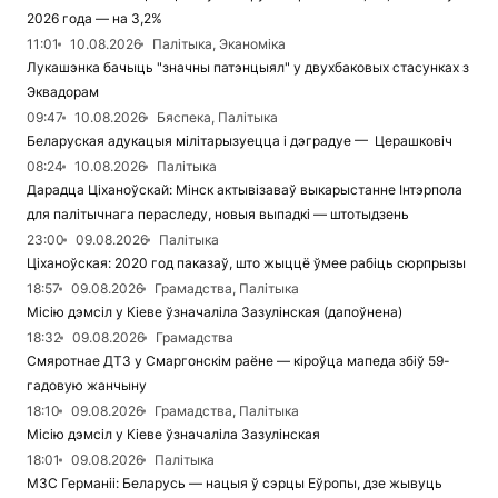
2026 года — на 3,2%
11:01
10.08.2026
Палітыка, Эканоміка
Лукашэнка бачыць "значны патэнцыял" у двухбаковых стасунках з
Эквадорам
09:47
10.08.2026
Бяспека, Палітыка
Беларуская адукацыя мілітарызуецца і дэградуе — Церашковіч
08:24
10.08.2026
Палітыка
Дарадца Ціханоўскай: Мінск актывізаваў выкарыстанне Інтэрпола
для палітычнага пераследу, новыя выпадкі — штотыдзень
23:00
09.08.2026
Палітыка
Ціханоўская: 2020 год паказаў, што жыццё ўмее рабіць сюрпрызы
18:57
09.08.2026
Грамадства, Палітыка
Місію дэмсіл у Кіеве ўзначаліла Зазулінская (дапоўнена)
18:32
09.08.2026
Грамадства
Смяротнае ДТЗ у Смаргонскім раёне — кіроўца мапеда збіў 59-
гадовую жанчыну
18:10
09.08.2026
Грамадства, Палітыка
Місію дэмсіл у Кіеве ўзначаліла Зазулінская
18:01
09.08.2026
Палітыка
МЗС Германіі: Беларусь — нацыя ў сэрцы Еўропы, дзе жывуць