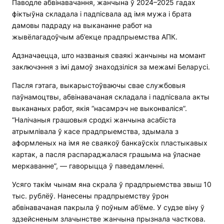
Паводле абвінавачання, жанчына ў 2024–2025 гадах
фіктыўна складала і падпісвала ад імя мужа і брата
дамовы падраду на выкананне работ на
жывёлагадоўчым аб’екце прадпрыемства АПК.
Адзначаецца, што названыя сваякі жанчыны на момант
заключэння з імі дамоў знаходзіліся за межамі Беларусі.
Пасля гэтага, выкарыстоўваючы свае службовыя
паўнамоцтвы, абвінавачаная складала і падпісвала акты
выкананых работ, якія “насамрэч не выконваліся”.
“Налічаныя грашовыя сродкі жанчына асабіста
атрымлівала ў касе прадпрыемства, здымала з
аформленых на імя яе сваякоў банкаўскіх пластыкавых
картак, а пасля распараджалася грашыма на ўласнае
меркаванне”, — гаворыцца ў паведамленні.
Усяго такім чынам яна скрала ў прадпрыемства звыш 10
тыс. рублёў. Нанесены прадпрыемству ўрон
абвінавачаная пакрыла ў поўным аб’ёме. У судзе віну ў
здзейсненым злачынстве жанчына прызнала часткова.