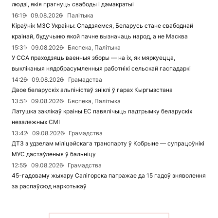
людзі, якія прагнуць свабоды і дэмакратыі
16:19
09.08.2026
Палітыка
Кіраўнік МЗС Украіны: Спадзяемся, Беларусь стане свабоднай
краінай, будучыню якой пачне вызначаць народ, а не Масква
15:31
09.08.2026
Бяспека, Палітыка
У ССА праходзяць ваенныя зборы — на іх, як мяркуецца,
выкліканыя нядобрасумленныя работнікі сельскай гаспадаркі
14:26
09.08.2026
Грамадства
Двое беларускіх альпіністаў зніклі ў гарах Кыргызстана
13:51
09.08.2026
Бяспека, Палітыка
Латушка заклікаў краіны ЕС павялічыць падтрымку беларускіх
незалежных СМІ
13:42
09.08.2026
Грамадства
ДТЗ з удзелам міліцэйскага транспарту ў Кобрыне — супрацоўнікі
МУС дастаўленыя ў бальніцу
12:55
09.08.2026
Грамадства
45-гадоваму жыхару Салігорска пагражае да 15 гадоў зняволення
за распаўсюд наркотыкаў