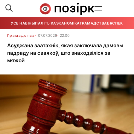
УСЕ НАВІНЫ
ПАЛІТЫКА
ЭКАНОМІКА
ГРАМАДСТВА
БЯСПЕКА
УСЕ
Грамадства
07.07.2026
22:00
Асуджана заатэхнік, якая заключала дамовы
падраду на сваякоў, што знаходзіліся за
мяжой