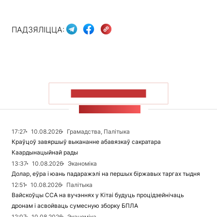
ПАДЗЯЛІЦЦА:
ПАКАЗАЦЬ БОЛЬШ
СТУЖКА НАВІН
17:27
10.08.2026
Грамадства, Палітыка
Краўцоў завяршыў выкананне абавязкаў сакратара
Каардынацыйнай рады
13:37
10.08.2026
Эканоміка
Долар, еўра і юань падаражэлі на першых біржавых таргах тыдня
12:51
10.08.2026
Палітыка
Вайскоўцы ССА на вучэннях у Кітаі будуць процідзейнічаць
дронам і асвойваць сумесную зборку БПЛА
12:07
10.08.2026
Эканоміка