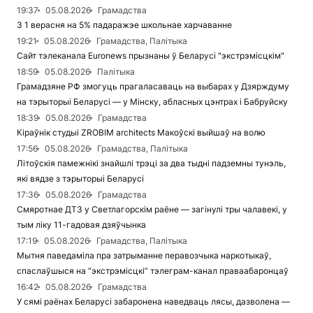
19:37
05.08.2026
Грамадства
З 1 верасня на 5% падаражэе школьнае харчаванне
19:21
05.08.2026
Грамадства, Палітыка
Сайт тэлеканала Euronews прызнаны ў Беларусі "экстрэмісцкім"
18:59
05.08.2026
Палітыка
Грамадзяне РФ змогуць прагаласаваць на выбарах у Дзярждуму
на тэрыторыі Беларусі — у Мінску, абласных цэнтрах і Бабруйску
18:39
05.08.2026
Грамадства
Кіраўнік студыі ZROBIM architects Макоўскі выйшаў на волю
17:56
05.08.2026
Грамадства, Палітыка
Літоўскія памежнікі знайшлі трэці за два тыдні падземны тунэль,
які вядзе з тэрыторыі Беларусі
17:36
05.08.2026
Грамадства
Смяротнае ДТЗ у Светлагорскім раёне — загінулі тры чалавекі, у
тым ліку 11-гадовая дзяўчынка
17:19
05.08.2026
Грамадства, Палітыка
Мытня паведаміла пра затрыманне перавозчыка наркотыкаў,
спаслаўшыся на “экстрэмісцкі” тэлеграм-канал праваабаронцаў
16:42
05.08.2026
Грамадства
У сямі раёнах Беларусі забаронена наведваць лясы, дазволена —