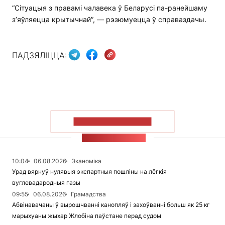
“Сітуацыя з правамі чалавека ў Беларусі па-ранейшаму
з’яўляецца крытычнай”, — рэзюмуецца ў справаздачы.
ПАДЗЯЛІЦЦА:
ПАКАЗАЦЬ БОЛЬШ
СТУЖКА НАВІН
10:04
06.08.2026
Эканоміка
Урад вярнуў нулявыя экспартныя пошліны на лёгкія
вуглевадародныя газы
09:55
06.08.2026
Грамадства
Абвінавачаны ў вырошчванні канопляў і захоўванні больш як 25 кг
марыхуаны жыхар Жлобіна паўстане перад судом