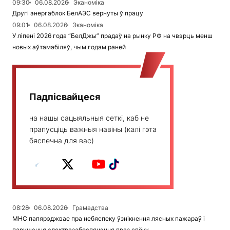
09:30
06.08.2026
Эканоміка
Другі энергаблок БелАЭС вернуты ў працу
09:01
06.08.2026
Эканоміка
У ліпені 2026 года “БелДжы” прадаў на рынку РФ на чвэрць менш
новых аўтамабіляў, чым годам раней
Падпісвайцеся
на нашы сацыяльныя сеткі, каб не
прапусціць важныя навіны (калі гэта
бяспечна для вас)
08:28
06.08.2026
Грамадства
МНС папярэджвае пра небяспеку ўзнікнення лясных пажараў і
парушэння электразабеспячэння праз спёку