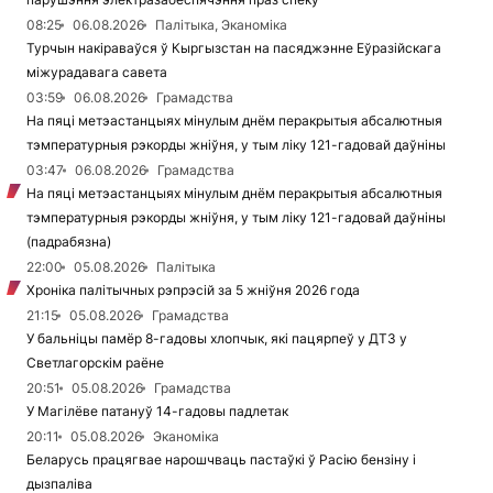
08:25
06.08.2026
Палітыка, Эканоміка
Турчын накіраваўся ў Кыргызстан на пасяджэнне Еўразійскага
міжурадавага савета
03:59
06.08.2026
Грамадства
На пяці метэастанцыях мінулым днём перакрытыя абсалютныя
тэмпературныя рэкорды жніўня, у тым ліку 121-гадовай даўніны
03:47
06.08.2026
Грамадства
На пяці метэастанцыях мінулым днём перакрытыя абсалютныя
тэмпературныя рэкорды жніўня, у тым ліку 121-гадовай даўніны
(падрабязна)
22:00
05.08.2026
Палітыка
Хроніка палітычных рэпрэсій за 5 жніўня 2026 года
21:15
05.08.2026
Грамадства
У бальніцы памёр 8-гадовы хлопчык, які пацярпеў у ДТЗ у
Светлагорскім раёне
20:51
05.08.2026
Грамадства
У Магілёве патануў 14-гадовы падлетак
20:11
05.08.2026
Эканоміка
Беларусь працягвае нарошчваць пастаўкі ў Расію бензіну і
дызпаліва