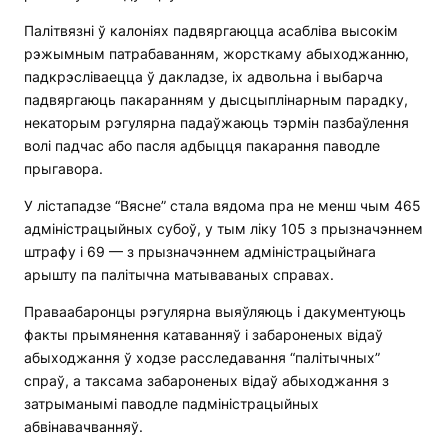
Палітвязні ў калоніях падвяргаюцца асабліва высокім
рэжымным патрабаванням, жорсткаму абыходжанню,
падкрэсліваецца ў дакладзе, іх адвольна і выбарча
падвяргаюць пакаранням у дысцыплінарным парадку,
некаторым рэгулярна падаўжаюць тэрмін пазбаўлення
волі падчас або пасля адбыцця пакарання паводле
прыгавора.
У лістападзе “Вясне” стала вядома пра не менш чым 465
адміністрацыйных субоў, у тым ліку 105 з прызначэннем
штрафу і 69 — з прызначэннем адміністрацыйнага
арышту па палітычна матываваных справах.
Праваабаронцы рэгулярна выяўляюць і дакументуюць
факты прымянення катаванняў і забароненых відаў
абыходжання ў ходзе расследавання “палітычных”
спраў, а таксама забароненых відаў абыходжання з
затрыманымі паводле падміністрацыйных
абвінавачванняў.