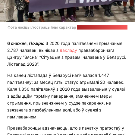
Фота носіць ілюстрацыйны характар
Крыніца: "Віцебская Вясна"
6 снежня,
Позірк
.
З 2020 года палітвязнямі прызнаныя
2.787 чалавек, вынікае з
дакладу
праваабарончага
цэнтру “Вясна” “Сітуацыя з правамі чалавека ў Беларусі.
Лістапад 2023”.
На канец лістапада ў Беларусі налічвалася 1.447
палітвязняў; за месяц гэты статус атрымалі 20 чалавек.
Каля 1.350 палітвязняў з 2020 года вызваленыя ў сувязі
з адбыццём тэрміну пакарання, змяненнем меры
стрымання, прызначэннем у судзе пакарання, не
звязанага з пазбаўленнем волі, або ў сувязі з
памілаваннем.
Праваабаронцы адзначаюць, што з пачатку пратэстаў у
Беларусі тысячы дзяцей адчулі на сабе рэпрэсіі ў сувязі