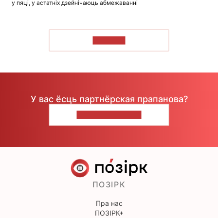
у пяці, у астатніх дзейнічаюць абмежаванні
ЧЫТАЦЬ
У вас ёсць партнёрская прапанова?
НАПІШЫЦЕ НАМ
ПОЗІРК
Пра нас
ПОЗІРК+