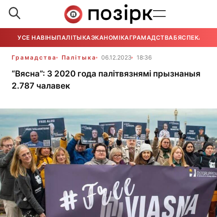
УСЕ НАВІНЫ
ПАЛІТЫКА
ЭКАНОМІКА
ГРАМАДСТВА
БЯСПЕКА
УСЕ
Грамадства
Палітыка
06.12.2023
18:36
“Вясна”: З 2020 года палітвязнямі прызнаныя
2.787 чалавек