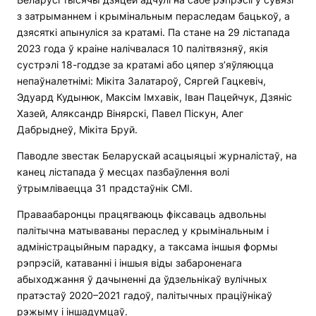
з затрыманнем і крымінальным пераследам бацькоў, а
дзясяткі апынуліся за кратамі. Па стане на 29 лістапада
2023 года ў краіне налічвалася 10 палітвязняў, якія
сустрэлі 18-годдзе за кратамі або цяпер з’яўляюцца
непаўналетнімі: Мікіта Залатароў, Сяргей Гацкевіч,
Эдуард Кудынюк, Максім Імхавік, Іван Пацейчук, Дзяніс
Хазей, Аляксандр Вінярскі, Павел Піскун, Алег
Дабрыднеў, Мікіта Бруй.
Паводле звестак Беларускай асацыяцыі журналістаў, на
канец лістапада ў месцах пазбаўлення волі
ўтрымліваецца 31 прадстаўнік СМІ.
Праваабаронцы працягваюць фіксаваць адвольны
палітычна матываваны пераслед у крымінальным і
адміністрацыйным парадку, а таксама іншыя формы
рэпрэсій, катаванні і іншыя віды забароненага
абыходжання ў дачыненні да ўдзельнікаў вулічных
пратэстаў 2020–2021 гадоў, палітычных праціўнікаў
рэжыму і іншадумцаў.