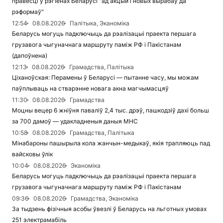
правесці ў рэгіёнах Беларусі "ад акцый і новых вырабаў да
рэформаў"
12:54
08.08.2026
Палітыка, Эканоміка
Беларусь могуць падключыць да рэалізацыі праекта першага
грузавога чыгуначнага маршруту паміж РФ і Пакістанам
(дапоўнена)
12:13
08.08.2026
Грамадства, Палітыка
Ціханоўская: Перамены ў Беларусі — пытанне часу, мы можам
паўплываць на стварэнне новага акна магчымасцяў
11:30
08.08.2026
Грамадства
Моцны вецер 6 жніўня паваліў 2,4 тыс. дрэў, пашкодзіў дахі больш
за 700 дамоў — удакладненыя даныя МНС
10:58
08.08.2026
Грамадства, Палітыка
Мінабароны пашырыла кола жанчын-медыкаў, якія трапляюць пад
вайсковы ўлік
10:04
08.08.2026
Эканоміка
Беларусь могуць падключыць да рэалізацыі праекта першага
грузавога чыгуначнага маршруту паміж РФ і Пакістанам
09:36
08.08.2026
Грамадства, Эканоміка
За тыдзень фізічныя асобы ўвезлі ў Беларусь на льготных умовах
251 электрамабіль