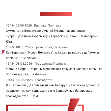
СТУЖКА НАВІН
16:18
08.08.2026
Бяспека, Палітыка
Сумесныя з Беларуссю вучэнні будуць прысвечаныя
супрацьдзеянню тэрарызму ў гарадскіх ўмовах — Мінабароны
Кітая
15:46
08.08.2026
Грамадства, Палітыка
Канферэнцыя "Новая Беларусь" заўжды прыводзіць да "змены
палітык" — Баркоўскі
15:13
08.08.2026
Грамадства, Палітыка
У вайне супраць Украіны з расійскага боку загінула ўжо больш за
500 беларусаў — Кабанчук
15:03
08.08.2026
Грамадства
Дзіця становіцца грамадзянінам Беларусі незалежна ад месца
нараджэння, калі хоць адзін з яго бацькоў мае беларускае
грамадзянства — МУС