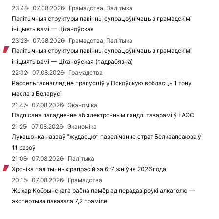
23:48
07.08.2026
Грамадства, Палітыка
Палітычныя структуры павінны супрацоўнічаць з грамадскімі
ініцыятывамі — Ціханоўская
23:23
07.08.2026
Грамадства, Палітыка
Палітычныя структуры павінны супрацоўнічаць з грамадскімі
ініцыятывамі — Ціханоўская (падрабязна)
22:02
07.08.2026
Грамадства
Рассельгаснагляд не прапусціў у Пскоўскую вобласць 1 тону
масла з Беларусі
21:47
07.08.2026
Эканоміка
Падпісана пагадненне аб электронным гандлі таварамі ў ЕАЭС
21:25
07.08.2026
Эканоміка
Лукашэнка назваў “жудасцю” павелічэнне страт Белкаапсаюза ў
11 разоў
21:08
07.08.2026
Палітыка
Хроніка палітычных рэпрэсій за 6–7 жніўня 2026 года
20:15
07.08.2026
Грамадства
Жыхар Кобрынскага раёна памёр ад перадазіроўкі алкаголю —
экспертыза паказала 7,2 праміле