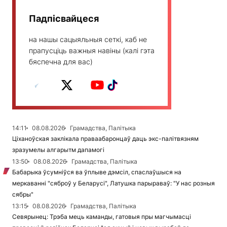
Падпісвайцеся
на нашы сацыяльныя сеткі, каб не
прапусціць важныя навіны (калі гэта
бяспечна для вас)
14:11
08.08.2026
Грамадства, Палітыка
Ціханоўская заклікала праваабаронцаў даць экс-палітвязням
зразумелы алгарытм дапамогі
13:50
08.08.2026
Грамадства, Палітыка
Бабарыка ўсумніўся ва ўплыве дэмсіл, спаслаўшыся на
меркаванні "сяброў у Беларусі", Латушка парыраваў: "У нас розныя
сябры"
13:15
08.08.2026
Грамадства, Палітыка
Севярынец: Трэба мець каманды, гатовыя пры магчымасці