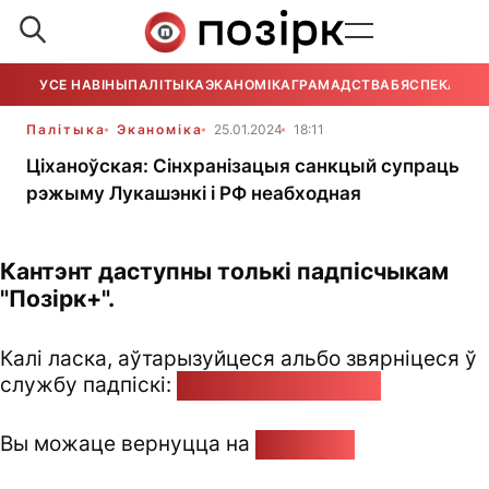
УСЕ НАВІНЫ
ПАЛІТЫКА
ЭКАНОМІКА
ГРАМАДСТВА
БЯСПЕКА
УСЕ
Палітыка
Эканоміка
25.01.2024
18:11
Ціханоўская: Сінхранізацыя санкцый супраць
рэжыму Лукашэнкі і РФ неабходная
Кантэнт даступны толькі падпісчыкам
"Позірк+".
Калі ласка, аўтарызуйцеся альбо звярніцеся ў
службу падпіскі:
pozirk@pozirk.online
Вы можаце вернуцца на
Галоўную