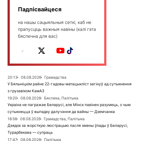
Падпісвайцеся
на нашы сацыяльныя сеткі, каб не
прапусціць важныя навіны (калі гэта
бяспечна для вас)
20:13
08.08.2026
Грамадства
У Бялыніцкім раёне 22-гадовы матацыкліст загінуў ад сутыкнення
з грузавіком КамАЗ
19:20
08.08.2026
Бяспека, Палітыка
Украіна не пагражае Беларусі, але Мінск павінен разумець, з чым
сутыкнецца ў выпадку далучэння да вайны — Дземчанка
18:56
08.08.2026
Грамадства, Палітыка
Дзядок за жорсткую люстрацыю пасля змены ўлады ў Беларусі,
Турарбекава — супраць
17:47
08.08.2026
Палітыка