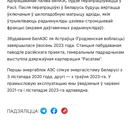
Адпрацаванае паліва БелАЭС будзе перапрацоўвацца ў
Расіі. Пасля перапрацоўкі ў Беларусь будуць вяртацца
ўключаныя ў шклопадобную матрыцу адкіды, якія
ўтрымліваюць радыенукліды цэзіева-стронцыевай
фракцыі (акрамя даўгавечных радыенуклідаў).
Збудаванне БелАЭС ля Астраўца (Гродзенская вобласць)
завяршылася ўвосень 2023 года. Станцыя пабудаваная
паводле расійскага праекта, генеральным падрадчыкам
выступіла дзяржаўная карпарацыя “Расатам”.
Першы энергаблок АЭС сілкуе энергасістэму Беларусі з
3 лістапада 2020 года, другі — з траўня 2023-га. У
прамысловую эксплуатацыю яны ўведзеныя ў чэрвені
2021-га і лістападзе 2023-га адпаведна.
ПАДЗЯЛІЦЦА: