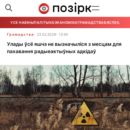
УСЕ НАВІНЫ
ПАЛІТЫКА
ЭКАНОМІКА
ГРАМАДСТВА
БЯСПЕКА
УСЕ
Грамадства
23.02.2024
12:45
Улады ўсё яшчэ не вызначыліся з месцам для
пахавання радыеактыўных адкідаў