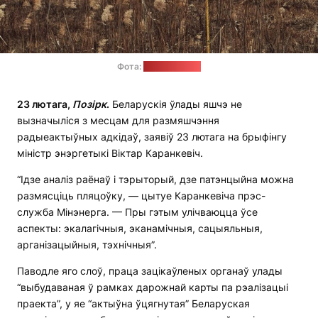
Фота:
unsplash.com
23 лютага,
Позірк
.
Беларускія ўлады яшчэ не
вызначыліся з месцам для размяшчэння
радыеактыўных адкідаў, заявіў 23 лютага на брыфінгу
міністр энэргетыкі Віктар Каранкевіч.
“Ідзе аналіз раёнаў і тэрыторый, дзе патэнцыйна можна
размясціць пляцоўку, — цытуе Каранкевіча прэс-
служба Мінэнерга. — Пры гэтым улічваюцца ўсе
аспекты: экалагічныя, эканамічныя, сацыяльныя,
арганізацыйныя, тэхнічныя”.
Паводле яго слоў, праца зацікаўленых органаў улады
“выбудаваная ў рамках дарожнай карты па рэалізацыі
праекта”, у яе “актыўна ўцягнутая” Беларуская