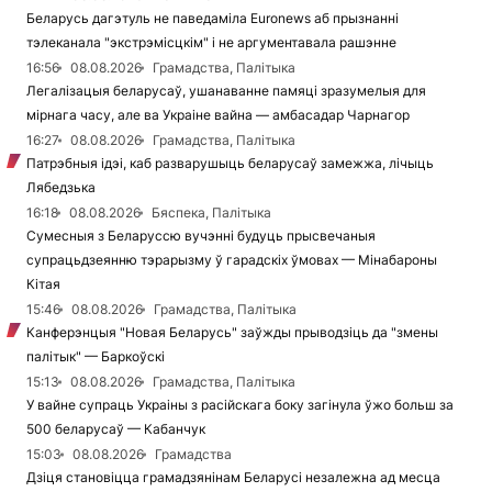
Беларусь дагэтуль не паведаміла Euronews аб прызнанні
тэлеканала "экстрэмісцкім" і не аргументавала рашэнне
16:56
08.08.2026
Грамадства, Палітыка
Легалізацыя беларусаў, ушанаванне памяці зразумелыя для
мірнага часу, але ва Украіне вайна — амбасадар Чарнагор
16:27
08.08.2026
Грамадства, Палітыка
Патрэбныя ідэі, каб разварушыць беларусаў замежжа, лічыць
Лябедзька
16:18
08.08.2026
Бяспека, Палітыка
Сумесныя з Беларуссю вучэнні будуць прысвечаныя
супрацьдзеянню тэрарызму ў гарадскіх ўмовах — Мінабароны
Кітая
15:46
08.08.2026
Грамадства, Палітыка
Канферэнцыя "Новая Беларусь" заўжды прыводзіць да "змены
палітык" — Баркоўскі
15:13
08.08.2026
Грамадства, Палітыка
У вайне супраць Украіны з расійскага боку загінула ўжо больш за
500 беларусаў — Кабанчук
15:03
08.08.2026
Грамадства
Дзіця становіцца грамадзянінам Беларусі незалежна ад месца