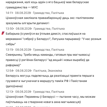
нараджэння, калі хоць адзін з яго бацькоў мае беларускае
грамадзянства — МУС
14:11
08.08.2026
Грамадства, Палітыка
Ціханоўская заклікала праваабаронцаў даць экс-палітвязням
зразумелы алгарытм дапамогі
13:50
08.08.2026
Грамадства, Палітыка
Бабарыка ўсумніўся ва ўплыве дэмсіл, спаслаўшыся на
меркаванні "сяброў у Беларусі", Латушка парыраваў: "У нас розныя
сябры"
13:15
08.08.2026
Грамадства, Палітыка
Севярынец: Трэба мець каманды, гатовыя пры магчымасці
правесці ў рэгіёнах Беларусі "ад акцый і новых вырабаў да
рэформаў"
12:54
08.08.2026
Палітыка, Эканоміка
Беларусь могуць падключыць да рэалізацыі праекта першага
грузавога чыгуначнага маршруту паміж РФ і Пакістанам
(дапоўнена)
12:13
08.08.2026
Грамадства, Палітыка
Ціханоўская: Перамены ў Беларусі — пытанне часу, мы можам
паўплываць на стварэнне новага акна магчымасцяў