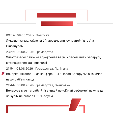
ПАКАЗАЦЬ БОЛЬШ
СТУЖКА НАВІН
09:07
09.08.2026
Палітыка
Лукашэнка зацікаўлены ў "нарошчванні супрацоўніцтва" з
Сінгапурам
23:56
08.08.2026
Грамадства
Электразабеспячэнне адноўленае ва ўсіх паселішчах Беларусі,
што пацярпелі ад непагадзі
21:54
08.08.2026
Грамадства, Палітыка
Вячорка: Цікавасць да канферэнцыі "Новая Беларусь" вызначае
нашу суб'ектнасць
21:44
08.08.2026
Грамадства, Эканоміка
Беларусь мае патрэбу ў гіганцкай пенсійнай рэформе і пакуль да
яе зусім не гатовая — Львоўскі