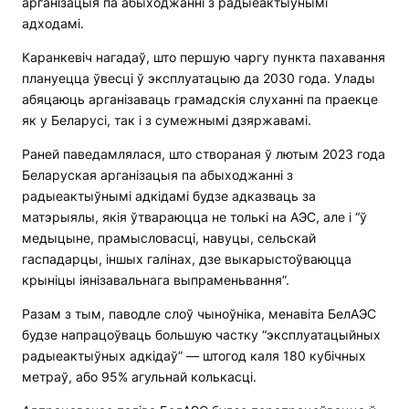
арганізацыя па абыходжанні з радыеактыўнымі
адходамі.
Каранкевіч нагадаў, што першую чаргу пункта пахавання
плануецца ўвесці ў эксплуатацыю да 2030 года. Улады
абяцаюць арганізаваць грамадскія слуханні па праекце
як у Беларусі, так і з сумежнымі дзяржавамі.
Раней паведамлялася, што створаная ў лютым 2023 года
Беларуская арганізацыя па абыходжанні з
радыеактыўнымі адкідамі будзе адказваць за
матэрыялы, якія ўтвараюцца не толькі на АЭС, але і “ў
медыцыне, прамысловасці, навуцы, сельскай
гаспадарцы, іншых галінах, дзе выкарыстоўваюцца
крыніцы іянізавальнага выпраменьвання”.
Разам з тым, паводле слоў чыноўніка, менавіта БелАЭС
будзе напрацоўваць большую частку “эксплуатацыйных
радыеактыўных адкідаў” — штогод каля 180 кубічных
метраў, або 95% агульнай колькасці.