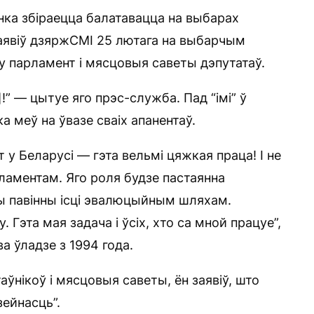
ка збіраецца балатавацца на выбарах
 заявіў дзяржСМІ 25 лютага на выбарчым
у парламент і мясцовыя саветы дэпутатаў.
!” — цытуе яго прэс-служба. Пад “імі” ў
 меў на ўвазе сваіх апанентаў.
 у Беларусі — гэта вельмі цяжкая праца! І не
ламентам. Яго роля будзе пастаянна
ы павінны ісці эвалюцыйным шляхам.
 Гэта мая задача і ўсіх, хто са мной працуе”,
а ўладзе з 1994 года.
ўнікоў і мясцовыя саветы, ён заявіў, што
зейнасць”.