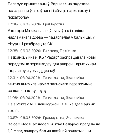
Беларус арыштаваны ў Варшаве на падставе
падазрэння ў захоўванні і збыце наркотыкаў і
псіхатропаў
12:38
06.08.2026
Грамадства
У цэнтры Мінска на дзяўчыну ўпалі галіны
надламанага дрэва — пацярпелая ў бальніцы, у
сітуацыі разбіраецца СК
12:35
06.08.2026
Бяспека, Палітыка
Падсанкцыйнае "КБ "Радар" распрацавала новы
перадатчык перашкодаў для абароны крытычнай
інфраструктуры ад дронаў
12:31
06.08.2026
Грамадства, Эканоміка
Мытня выкрыла намер польскага перавозчыка
схаваць частку грузу
11:08
06.08.2026
Грамадства, Эканоміка
На аб'ектах АПК пашкоджаныя яшчэ дзве адзінкі
тэхнікі
10:57
06.08.2026
Грамадства, Эканоміка
За сем месяцаў насельніцтва Беларусі прадало на
1,3 млрд долараў больш наяўнай валюты, чым