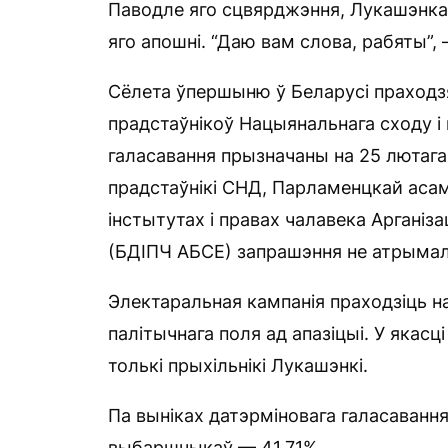
Паводле яго сцвярджэння, Лукашэнка 
яго апошні. “Даю вам слова, рабяты”, 
Сёлета ўпершыню ў Беларусі праходз
прадстаўнікоў Нацыянальнага сходу і
галасавання прызначаны на 25 лютага
прадстаўнікі СНД, Парламенцкай аса
інстытутах і правах чалавека Арганіза
(БДІПЧ АБСЕ) запрашэння не атрымал
Электаральная кампанія праходзіць н
палітычнага поля ад апазіцыі. У якас
толькі прыхільнікі Лукашэнкі.
Па выніках датэрміновага галасаванн
выбаршчыкаў — 41,71%.