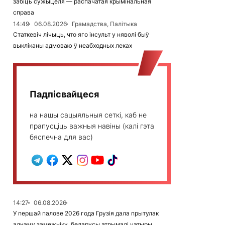
забіць сужыцеля — распачатая крымінальная
справа
14:49
06.08.2026
Грамадства, Палітыка
Статкевіч лічыць, что яго інсульт у няволі быў
выкліканы адмоваю ў неабходных леках
Падпісвайцеся
на нашы сацыяльныя сеткі, каб не
прапусціць важныя навіны (калі гэта
бяспечна для вас)
14:27
06.08.2026
У першай палове 2026 года Грузія дала прытулак
аднаму замежніку, беларусы атрымалі чатыры