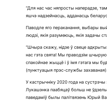
“Для нас час няпросты наперадзе, там
яшчэ надзейнасць, адданасць белару
Паводле яго пераканання, выбары вы
людзі, якія разумеюць, якія задачы ст
“Шчыра скажу, нідзе ў свеце адкрыты
нас гэта свята! Мы праводзім шчырую
спакойнае жыццё і ў імя гэтага мы бу
(пунктуацыя прэс-службы захаваная)
У кастрычніку 2020 года на сустрэчы
Лукашэнка паабяцаў больш не ўдзельні
паведаміў былы палітвязень Юрый Вас