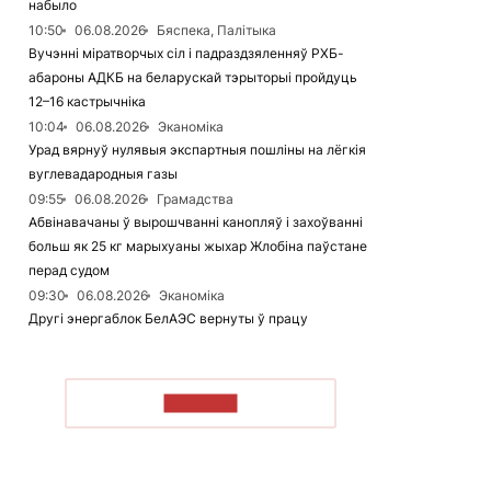
набыло
10:50
06.08.2026
Бяспека, Палітыка
Вучэнні міратворчых сіл і падраздзяленняў РХБ-
абароны АДКБ на беларускай тэрыторыі пройдуць
12–16 кастрычніка
10:04
06.08.2026
Эканоміка
Урад вярнуў нулявыя экспартныя пошліны на лёгкія
вуглевадародныя газы
09:55
06.08.2026
Грамадства
Абвінавачаны ў вырошчванні канопляў і захоўванні
больш як 25 кг марыхуаны жыхар Жлобіна паўстане
перад судом
09:30
06.08.2026
Эканоміка
Другі энергаблок БелАЭС вернуты ў працу
ЧЫТАЦЬ