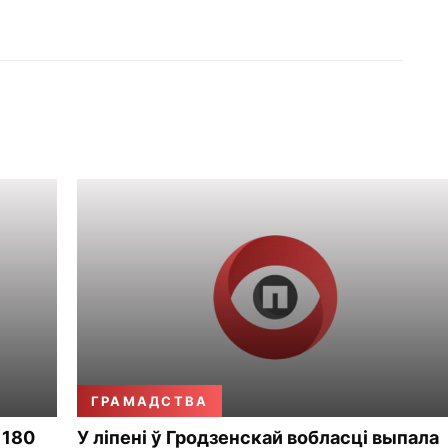
ГРАМАДСТВА
 180
У ліпені ў Гродзенскай вобласці выпала