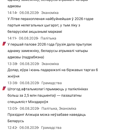
адмовы
14:14
06.08.2026
Эканоміка
У Літве перахопленая найбуйнейшая ў 2026 годзе
партыя нелегальных цыгарэт, у тым ліку з
беларускімі акцызнымі маркамі
14:11
06.08.2026
Палітыка
У першай палове 2026 года Грузія дала прытулак
аднаму замежніку, беларусы атрымалі чатыры
адмовы (падрабязна)
13:38
06.08.2026
Эканоміка
Долар, еўра і юань падаражэлі на біржавых таргах 6
жніўня
13:36
06.08.2026
Грамадства
Штогод афтальмолагі прымаюць у паліклініках
больш за 2,5 млн пацыентаў — пазаштатны
спецыяліст Мінздароўя
13:05
06.08.2026
Палітыка, Эканоміка
Прэзідэнт Алжыра можа неўзабаве наведаць
Беларусь
12:42
06.08.2026
Грамадства