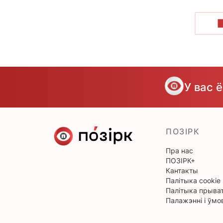
У вас 
ПОЗІРК
Пра нас
ПОЗІРК+
Кантакты
Палітыка cookie
Палітыка прыват
Палажэнні і ўмо