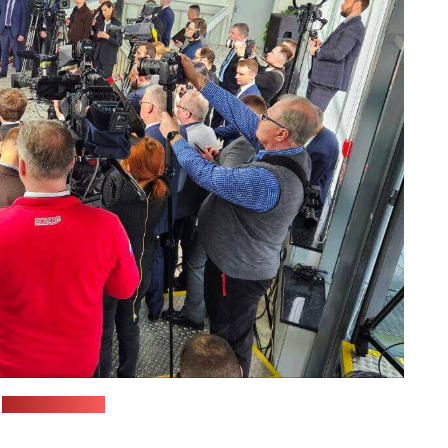
:
"Пул Першага"