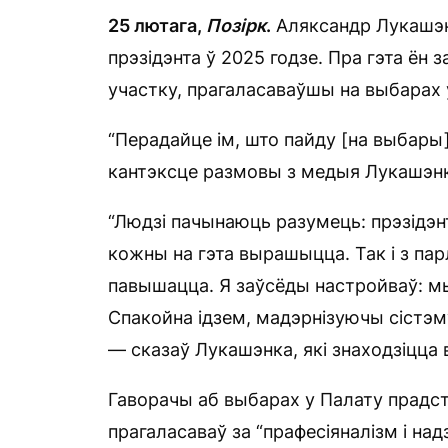
25 лютага,
Позірк
.
Аляксандр Лукашэн
прэзідэнта ў 2025 годзе. Пра гэта ён
участку, прагаласаваўшы на выбарах 
“Перадайце ім, што пайду [на выбары]
кантэксце размовы з медыя Лукашэнка
“Людзі пачынаюць разумець: прэзідэнт
кожны на гэта вырашыцца. Так і з пар
павышацца. Я заўсёды настройваў: м
Спакойна ідзем, мадэрнізуючы сістэму.
— сказаў Лукашэнка, які знаходзіцца в
Гаворачы аб выбарах у Палату прадста
прагаласаваў за “прафесіяналізм і над