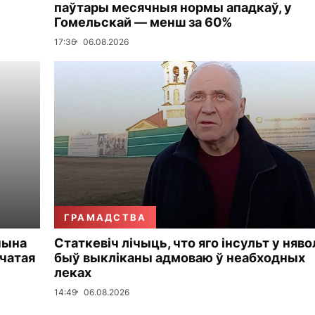
паўтары месячныя нормы ападкаў, у
Гомельскай — менш за 60%
17:36
06.08.2026
ГРАМАДСТВА
чына
Статкевіч лічыць, что яго інсульт у няво
чатая
быў выкліканы адмоваю ў неабходных
леках
14:49
06.08.2026