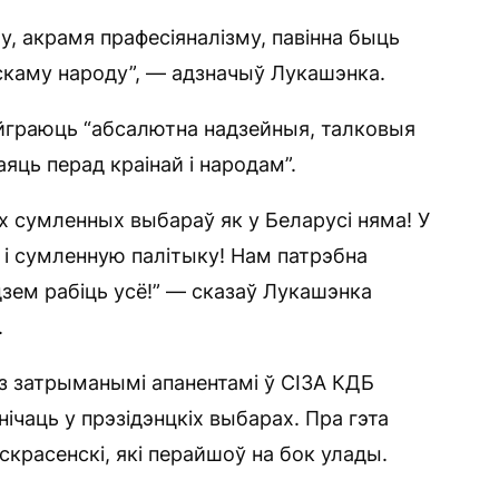
у, акрамя прафесіяналізму, павінна быць
скаму народу”, — адзначыў Лукашэнка.
йграюць “абсалютна надзейныя, талковыя
аяць перад краінай і народам”.
х сумленных выбараў як у Беларусі няма! У
 і сумленную палітыку! Нам патрэбна
дзем рабіць усё!” — сказаў Лукашэнка
.
 з затрыманымі апанентамі ў СІЗА КДБ
чаць у прэзідэнцкіх выбарах. Пра гэта
красенскі, які перайшоў на бок улады.