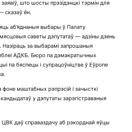
заявіў, што шосты прэзідэнцкі тэрмін для
— сказаў ён.
яць аб’яднаныя выбары ў Палату
 мясцовыя саветы дэпутатаў — адзіны дзень
. Назіраць за выбарамі запрошаныя
мблеі АДКБ. Бюро па дэмакратычных
цыі па бяспецы і супрацоўніцтве ў Еўропе
а.
а фоне маштабных рэпрэсій і зачысткі
ці кандыдатаў у дэпутаты зарэгістраваныя
я ЦВК даў справаздачу аб рэкорднай яўцы