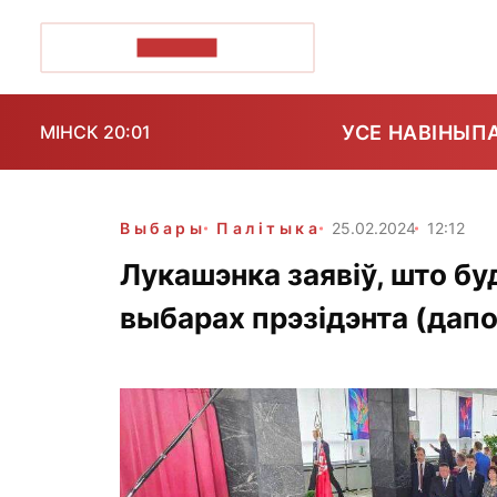
ПОЗІРК+
УСЕ НАВІНЫ
П
МІНСК 20:01
Выбары
Палітыка
25.02.2024
12:12
Лукашэнка заявіў, што б
выбарах прэзідэнта (дап