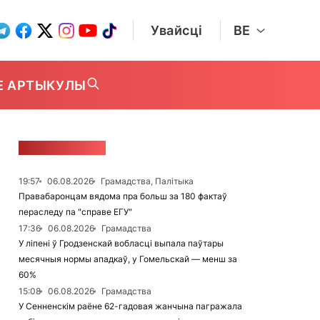
Увайсці
BE
Е АРТЫКУЛЫ
СТУЖКА НАВІН
19:57
06.08.2026
Грамадства, Палітыка
Правабаронцам вядома пра больш за 180 фактаў
пераследу па "справе ЕГУ"
17:36
06.08.2026
Грамадства
У ліпені ў Гродзенскай вобласці выпала паўтары
месячныя нормы ападкаў, у Гомельскай — менш за
60%
15:08
06.08.2026
Грамадства
У Сенненскім раёне 62-гадовая жанчына пагражала