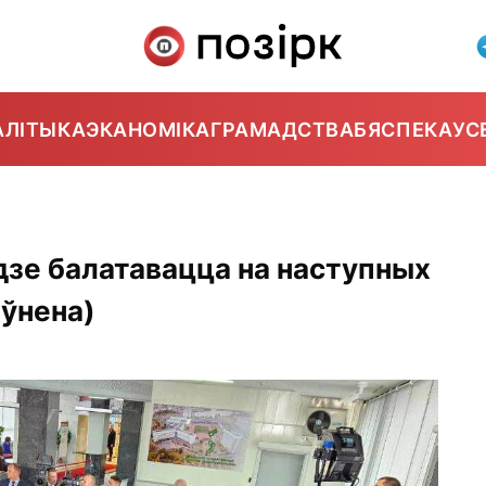
АЛІТЫКА
ЭКАНОМІКА
ГРАМАДСТВА
БЯСПЕКА
УС
удзе балатавацца на наступных
оўнена)