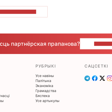
ПАКАЗАЦЬ БОЛЬШ
ёсць партнёрская прапанова?
НАПІШЫ
РУБРЫКІ
САЦСЕТКІ
Усе навіны
Палітыка
Эканоміка
Грамадства
насці
Бяспека
вы
Усе артыкулы