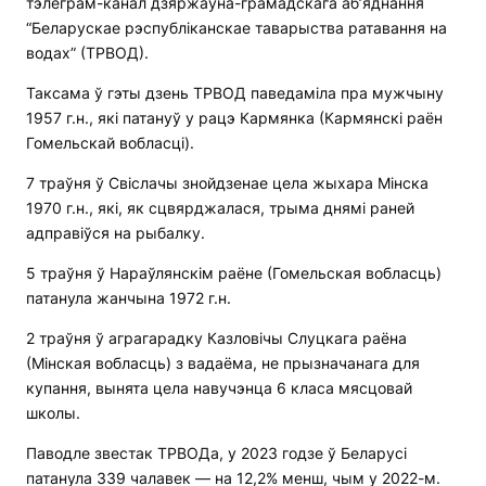
тэлеграм-канал дзяржаўна-грамадскага аб’яднання
“Беларускае рэспубліканскае таварыства ратавання на
водах” (ТРВОД).
Таксама ў гэты дзень ТРВОД паведаміла пра мужчыну
1957 г.н., які патануў у рацэ Кармянка (Кармянскі раён
Гомельскай вобласці).
7 траўня ў Свіслачы знойдзенае цела жыхара Мінска
1970 г.н., які, як сцвярджалася, трыма днямі раней
адправіўся на рыбалку.
5 траўня ў Нараўлянскім раёне (Гомельская вобласць)
патанула жанчына 1972 г.н.
2 траўня ў аграгарадку Казловічы Слуцкага раёна
(Мінская вобласць) з вадаёма, не прызначанага для
купання, вынята цела навучэнца 6 класа мясцовай
школы.
Паводле звестак ТРВОДа, у 2023 годзе ў Беларусі
патанула 339 чалавек — на 12,2% менш, чым у 2022-м.