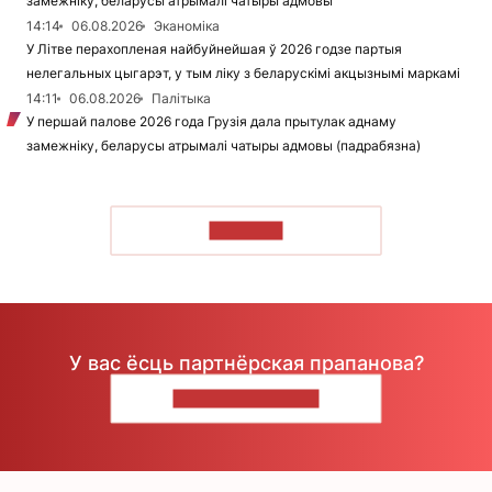
замежніку, беларусы атрымалі чатыры адмовы
14:14
06.08.2026
Эканоміка
У Літве перахопленая найбуйнейшая ў 2026 годзе партыя
нелегальных цыгарэт, у тым ліку з беларускімі акцызнымі маркамі
14:11
06.08.2026
Палітыка
У першай палове 2026 года Грузія дала прытулак аднаму
замежніку, беларусы атрымалі чатыры адмовы (падрабязна)
ЧЫТАЦЬ
У вас ёсць партнёрская прапанова?
НАПІШЫЦЕ НАМ