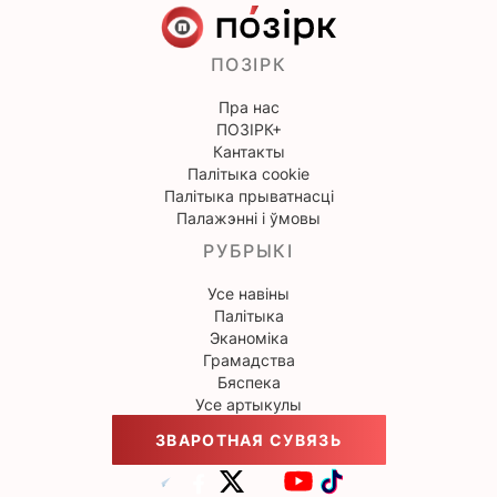
ПОЗІРК
Пра нас
ПОЗІРК+
Кантакты
Палітыка cookie
Палітыка прыватнасці
Палажэнні і ўмовы
РУБРЫКІ
Усе навіны
Палітыка
Эканоміка
Грамадства
Бяспека
Усе артыкулы
ЗВАРОТНАЯ СУВЯЗЬ