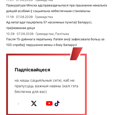
Пракуратура Мінска адсправаздачылася пра прызнанне некалькіх
дзяцей асобамі ў сацыяльна небяспечным становішчы
11:16
07.08.2026
Грамадства
Ад непагадзі пацярпела 57 населеных пунктаў Беларусі,
траўмаванае дзіця
10:29
07.08.2026
Грамадства, Палітыка
Пасля 15-дзённага перапынку Латвія зноў зафіксавала больш за
100 спробаў парушэння мяжы з боку Беларусі
Падпісвайцеся
на нашы сацыяльныя сеткі, каб не
прапусціць важныя навіны (калі гэта
бяспечна для вас)