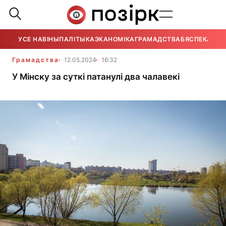
УСЕ НАВІНЫ
ПАЛІТЫКА
ЭКАНОМІКА
ГРАМАДСТВА
БЯСПЕКА
УСЕ
Грамадства
12.05.2024
16:32
У Мінску за суткі патанулі два чалавекі