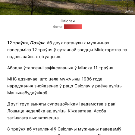
Свіслач
Фота:
holiday.by
12 траўня,
Позірк
.
Аб двух патанулых мужчынах
паведаміла 12 траўня ў сутачнай зводцы Міністэрства па
надзвычайных сітуацыях.
Абодва ўтапленні зафіксаваныя ў Мінску 11 траўня.
МНС адзначае, што цела мужчыны 1986 года
нараджэння знойдзенае ў рацэ Свіслач у раёне вуліцы
Машынабудаўнікоў.
Другі труп выняты супрацоўнікамі ведамства з ракі
Лошыца недалёка ад вуліцы Кіжаватава. Асоба
загінулага высвятляецца.
8 траўня аб утапленні ў Свіслачы мужчыны паведаміў