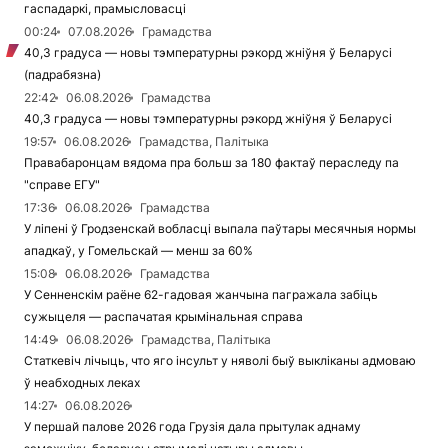
гаспадаркі, прамысловасці
00:24
07.08.2026
Грамадства
40,3 градуса — новы тэмпературны рэкорд жніўня ў Беларусі
(падрабязна)
22:42
06.08.2026
Грамадства
40,3 градуса — новы тэмпературны рэкорд жніўня ў Беларусі
19:57
06.08.2026
Грамадства, Палітыка
Правабаронцам вядома пра больш за 180 фактаў пераследу па
"справе ЕГУ"
17:36
06.08.2026
Грамадства
У ліпені ў Гродзенскай вобласці выпала паўтары месячныя нормы
ападкаў, у Гомельскай — менш за 60%
15:08
06.08.2026
Грамадства
У Сенненскім раёне 62-гадовая жанчына пагражала забіць
сужыцеля — распачатая крымінальная справа
14:49
06.08.2026
Грамадства, Палітыка
Статкевіч лічыць, что яго інсульт у няволі быў выкліканы адмоваю
ў неабходных леках
14:27
06.08.2026
У першай палове 2026 года Грузія дала прытулак аднаму