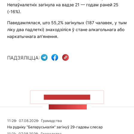
Непаўналетніх загінула на вадзе 21 — годам раней 25
(-16%).
Паведамлялася, што 55,2% загінулых (187 чалавек, у тым
ліку два падлеткі) знаходзіліся ў стане алкагольнага або
наркатычнага ап’янення.
ПАДЗЯЛІЦЦА:
ПАКАЗАЦЬ БОЛЬШ
СТУЖКА НАВІН
11:26
07.08.2026
Грамадства
На рудніку "Беларуськалія" загінуў 29-гадовы слесар
11:21
07.08.2026
Грамадства