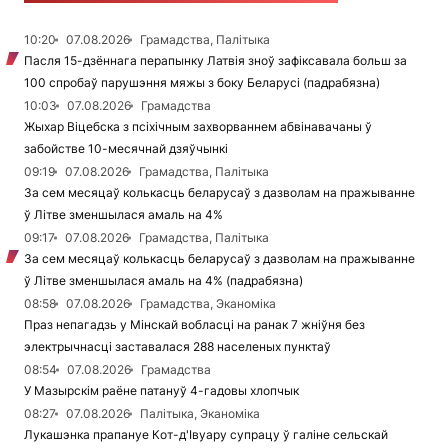
10:20
07.08.2026
Грамадства, Палітыка
Пасля 15-дзённага перапынку Латвія зноў зафіксавала больш за
100 спробаў парушэння мяжы з боку Беларусі (падрабязна)
10:03
07.08.2026
Грамадства
Жыхар Віцебска з псіхічным захворваннем абвінавачаны ў
забойстве 10-месячнай дзяўчынкі
09:19
07.08.2026
Грамадства, Палітыка
За сем месяцаў колькасць беларусаў з дазволам на пражыванне
ў Літве зменшылася амаль на 4%
09:17
07.08.2026
Грамадства, Палітыка
За сем месяцаў колькасць беларусаў з дазволам на пражыванне
ў Літве зменшылася амаль на 4% (падрабязна)
08:58
07.08.2026
Грамадства, Эканоміка
Праз непагадзь у Мінскай вобласці на ранак 7 жніўня без
электрычнасці заставалася 288 населеных пунктаў
08:54
07.08.2026
Грамадства
У Мазырскім раёне патануў 4-гадовы хлопчык
08:27
07.08.2026
Палітыка, Эканоміка
Лукашэнка прапануе Кот-д'Івуару супрацу ў галіне сельскай