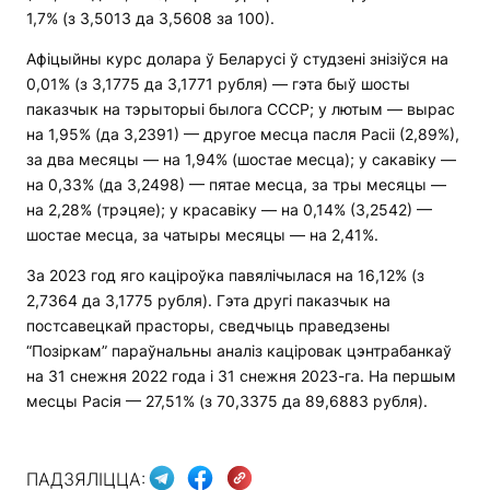
1,7% (з 3,5013 да 3,5608 за 100).
Афіцыйны курс долара ў Беларусі ў студзені знізіўся на
0,01% (з 3,1775 да 3,1771 рубля) — гэта быў шосты
паказчык на тэрыторыі былога СССР; у лютым — вырас
на 1,95% (да 3,2391) — другое месца пасля Расіі (2,89%),
за два месяцы — на 1,94% (шостае месца); у сакавіку —
на 0,33% (да 3,2498) — пятае месца, за тры месяцы —
на 2,28% (трэцяе); у красавіку — на 0,14% (3,2542) —
шостае месца, за чатыры месяцы — на 2,41%.
За 2023 год яго каціроўка павялічылася на 16,12% (з
2,7364 да 3,1775 рубля). Гэта другі паказчык на
постсавецкай прасторы, сведчыць праведзены
“Позіркам” параўнальны аналіз каціровак цэнтрабанкаў
на 31 снежня 2022 года і 31 снежня 2023-га. На першым
месцы Расія — 27,51% (з 70,3375 да 89,6883 рубля).
ПАДЗЯЛІЦЦА: