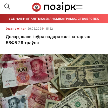
УСЕ НАВІНЫ
ПАЛІТЫКА
ЭКАНОМІКА
ГРАМАДСТВА
БЯСПЕКА
УСЕ
Эканоміка
29.05.2024
15:52
Долар, юань і еўра падаражэлі на таргах
БВФБ 29 траўня