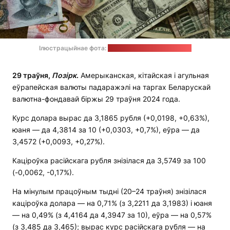
Ілюстрацыйнае фота:
unsplash.com / Eric Prouzet
29 траўня,
Позірк
.
Амерыканская, кітайская і агульная
еўрапейская валюты падаражэлі на таргах Беларускай
валютна-фондавай біржы 29 траўня 2024 года.
Курс долара вырас да 3,1865 рубля (+0,0198, +0,63%),
юаня — да 4,3814 за 10 (+0,0303, +0,7%), еўра — да
3,4572 (+0,0093, +0,27%).
Каціроўка расійскага рубля знізілася да 3,5749 за 100
(-0,0062, -0,17%).
На мінулым працоўным тыдні (20–24 траўня) знізілася
каціроўка долара — на 0,71% (з 3,2211 да 3,1983) і юаня
— на 0,49% (з 4,4164 да 4,3947 за 10), еўра — на 0,57%
(з 3,485 да 3,465); вырас курс расійскага рубля — на