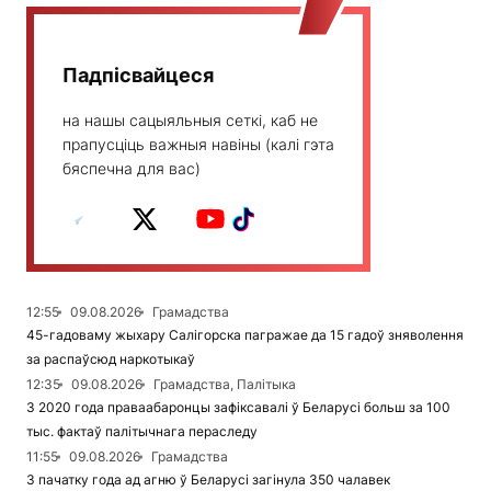
Падпісвайцеся
на нашы сацыяльныя сеткі, каб не
прапусціць важныя навіны (калі гэта
бяспечна для вас)
12:55
09.08.2026
Грамадства
45-гадоваму жыхару Салігорска пагражае да 15 гадоў зняволення
за распаўсюд наркотыкаў
12:35
09.08.2026
Грамадства, Палітыка
З 2020 года праваабаронцы зафіксавалі ў Беларусі больш за 100
тыс. фактаў палітычнага пераследу
11:55
09.08.2026
Грамадства
З пачатку года ад агню ў Беларусі загінула 350 чалавек