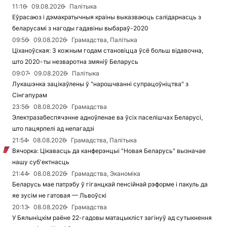
11:16
09.08.2026
Палітыка
Еўрасаюз і дэмакратычныя краіны выказваюць салідарнасць з
беларусамі з нагоды гадавіны выбараў-2020
09:56
09.08.2026
Грамадства, Палітыка
Ціханоўская: З кожным годам становіцца ўсё больш відавочна,
што 2020-ты незваротна змяніў Беларусь
09:07
09.08.2026
Палітыка
Лукашэнка зацікаўлены ў "нарошчванні супрацоўніцтва" з
Сінгапурам
23:56
08.08.2026
Грамадства
Электразабеспячэнне адноўленае ва ўсіх паселішчах Беларусі,
што пацярпелі ад непагадзі
21:54
08.08.2026
Грамадства, Палітыка
Вячорка: Цікавасць да канферэнцыі "Новая Беларусь" вызначае
нашу суб'ектнасць
21:44
08.08.2026
Грамадства, Эканоміка
Беларусь мае патрэбу ў гіганцкай пенсійнай рэформе і пакуль да
яе зусім не гатовая — Львоўскі
20:13
08.08.2026
Грамадства
У Бялыніцкім раёне 22-гадовы матацыкліст загінуў ад сутыкнення