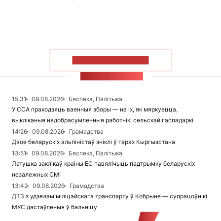
ПАКАЗАЦЬ БОЛЬШ
СТУЖКА НАВІН
15:31
09.08.2026
Бяспека, Палітыка
У ССА праходзяць ваенныя зборы — на іх, як мяркуецца,
выкліканыя нядобрасумленныя работнікі сельскай гаспадаркі
14:26
09.08.2026
Грамадства
Двое беларускіх альпіністаў зніклі ў гарах Кыргызстана
13:51
09.08.2026
Бяспека, Палітыка
Латушка заклікаў краіны ЕС павялічыць падтрымку беларускіх
незалежных СМІ
13:42
09.08.2026
Грамадства
ДТЗ з удзелам міліцэйскага транспарту ў Кобрыне — супрацоўнікі
МУС дастаўленыя ў бальніцу