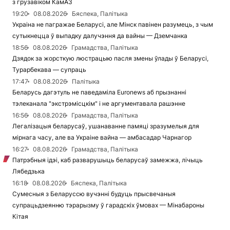
з грузавіком КамАЗ
19:20
08.08.2026
Бяспека, Палітыка
Украіна не пагражае Беларусі, але Мінск павінен разумець, з чым
сутыкнецца ў выпадку далучэння да вайны — Дземчанка
18:56
08.08.2026
Грамадства, Палітыка
Дзядок за жорсткую люстрацыю пасля змены ўлады ў Беларусі,
Турарбекава — супраць
17:47
08.08.2026
Палітыка
Беларусь дагэтуль не паведаміла Euronews аб прызнанні
тэлеканала "экстрэмісцкім" і не аргументавала рашэнне
16:56
08.08.2026
Грамадства, Палітыка
Легалізацыя беларусаў, ушанаванне памяці зразумелыя для
мірнага часу, але ва Украіне вайна — амбасадар Чарнагор
16:27
08.08.2026
Грамадства, Палітыка
Патрэбныя ідэі, каб разварушыць беларусаў замежжа, лічыць
Лябедзька
16:18
08.08.2026
Бяспека, Палітыка
Сумесныя з Беларуссю вучэнні будуць прысвечаныя
супрацьдзеянню тэрарызму ў гарадскіх ўмовах — Мінабароны
Кітая