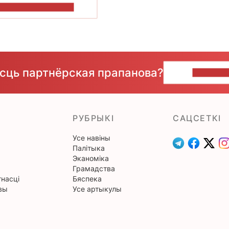
ПАКАЗАЦЬ БОЛЬШ
ёсць партнёрская прапанова?
НАПІШЫ
РУБРЫКІ
САЦСЕТКІ
Усе навіны
Палітыка
Эканоміка
Грамадства
насці
Бяспека
вы
Усе артыкулы