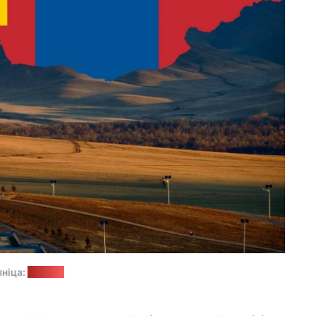
ніца:
rgdb.ru