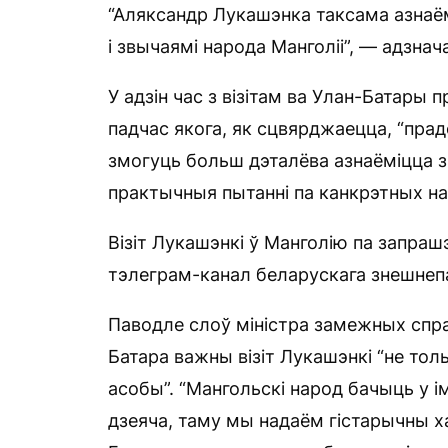
“Аляксандр Лукашэнка таксама азнаё
і звычаямі народа Манголіі”, — адзна
У адзін час з візітам ва Улан-Батары
падчас якога, як сцвярджаецца, “прад
змогуць больш дэталёва азнаёміцца з
практычныя пытанні па канкрэтных на
Візіт Лукашэнкі ў Манголію па запра
тэлеграм-канал беларускага знешнеп
Паводле слоў міністра замежных спра
Батара важны візіт Лукашэнкі “не тольк
асобы”. “Мангольскі народ бачыць у і
дзеяча, таму мы надаём гістарычны х