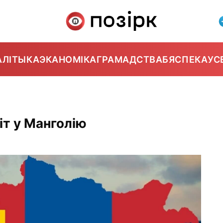
АЛІТЫКА
ЭКАНОМІКА
ГРАМАДСТВА
БЯСПЕКА
УС
іт у Манголію