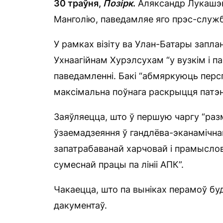
30 траўня,
Позірк
.
Аляксандр Лукашэнк
Манголію, паведамляе яго прэс-служб
У рамках візіту ва Улан-Батары запла
Ухнаагійнам Хурэлсухам “у вузкім і 
паведамленні. Бакі “абмяркуюць перс
максімальна поўнага раскрыцця патэн
Заяўляецца, што ў першую чаргу “ра
ўзаемадзеяння ў гандлёва-эканамічна
запатрабаванай харчовай і прамысло
сумеснай працы па лініі АПК”.
Чакаецца, што па выніках перамоў бу
дакументаў.