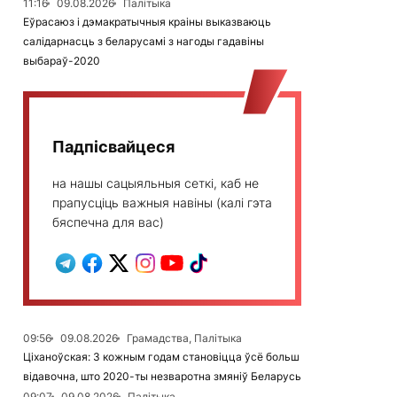
11:16
09.08.2026
Палітыка
Еўрасаюз і дэмакратычныя краіны выказваюць
салідарнасць з беларусамі з нагоды гадавіны
выбараў-2020
Падпісвайцеся
на нашы сацыяльныя сеткі, каб не
прапусціць важныя навіны (калі гэта
бяспечна для вас)
09:56
09.08.2026
Грамадства, Палітыка
Ціханоўская: З кожным годам становіцца ўсё больш
відавочна, што 2020-ты незваротна змяніў Беларусь
09:07
09.08.2026
Палітыка