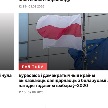
12:35
09.08.2026
ПАЛІТЫКА
гінула
Еўрасаюз і дэмакратычныя краіны
выказваюць салідарнасць з беларусамі 
нагоды гадавіны выбараў-2020
11:16
09.08.2026