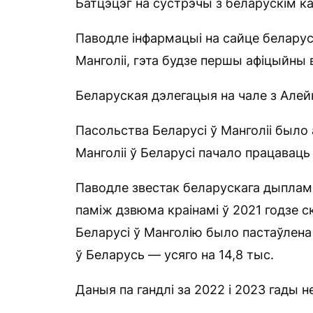
Батцэцэг на сустрэчы з беларускім к
Паводле інфармацыі на сайце беларус
Манголіі, гэта будзе першы афіцыйны в
Беларуская дэлегацыя на чале з Алейн
Пасольства Беларусі ў Манголіі было
Манголіі ў Беларусі пачало працаваць 
Паводле звестак беларускага дыплам
паміж дзвюма краінамі ў 2021 годзе с
Беларусі ў Манголію было пастаўлена п
ў Беларусь — усяго на 14,8 тыс.
Даныя па гандлі за 2022 і 2023 гады н