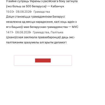
У вайне супраць Украіны з расійскага боку загінула
ўжо больш за 500 беларусаў — Кабанчук
15:03
08.08.2026
Грамадства
Дзіця становіцца грамадзянінам Беларусі
незалежна ад месца нараджэння, калі хоць адзін з
яго бацькоў мае беларускае грамадзянства — МУС
14:11
08.08.2026
Грамадства, Палітыка
Ціханоўская заклікала праваабаронцаў даць экс-
палітвязням зразумелы алгарытм дапамогі
ЧЫТАЦЬ