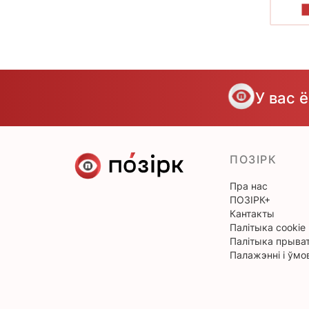
У вас 
ПОЗІРК
Пра нас
ПОЗІРК+
Кантакты
Палітыка cookie
Палітыка прыват
Палажэнні і ўмо