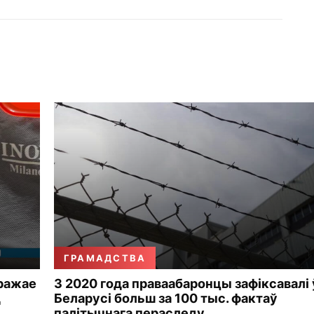
ГРАМАДСТВА
гражае
З 2020 года праваабаронцы зафіксавалі 
д
Беларусі больш за 100 тыс. фактаў
палітычнага пераследу