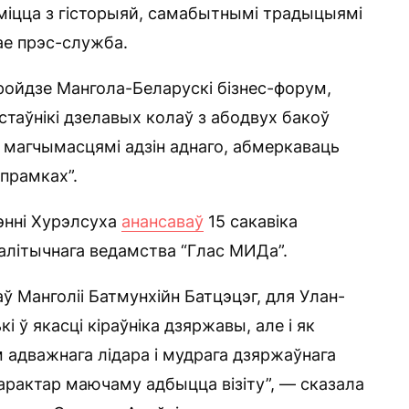
міцца з гісторыяй, самабытнымі традыцыямі
чае прэс-служба.
 пройдзе Мангола-Беларускі бізнес-форум,
стаўнікі дзелавых колаў з абодвух бакоў
 магчымасцямі адзін аднаго, абмеркаваць
прамках”.
шэнні Хурэлсуха
анансаваў
15 сакавіка
алітычнага ведамства “Глас МИДа”.
ў Манголіі Батмунхійн Батцэцэг, для Улан-
і ў якасці кіраўніка дзяржавы, але і як
м адважнага лідара і мудрага дзяржаўнага
арактар маючаму адбыцца візіту”, — сказала