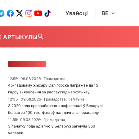
Увайсці
BE
Е АРТЫКУЛЫ
СТУЖКА НАВІН
12:55
09.08.2026
Грамадства
45-гадоваму жыхару Салігорска пагражае да 15
гадоў зняволення за распаўсюд наркотыкаў
12:35
09.08.2026
Грамадства, Палітыка
З 2020 года праваабаронцы зафіксавалі ў Беларусі
больш за 100 тыс. фактаў палітычнага пераследу
11:55
09.08.2026
Грамадства
З пачатку года ад агню ў Беларусі загінула 350
чалавек