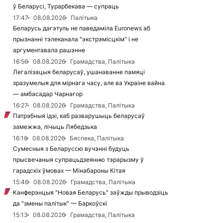
ў Беларусі, Турарбекава — супраць
17:47
08.08.2026
Палітыка
Беларусь дагэтуль не паведаміла Euronews аб
прызнанні тэлеканала "экстрэмісцкім" і не
аргументавала рашэнне
16:56
08.08.2026
Грамадства, Палітыка
Легалізацыя беларусаў, ушанаванне памяці
зразумелыя для мірнага часу, але ва Украіне вайна
— амбасадар Чарнагор
16:27
08.08.2026
Грамадства, Палітыка
Патрэбныя ідэі, каб разварушыць беларусаў
замежжа, лічыць Лябедзька
16:18
08.08.2026
Бяспека, Палітыка
Сумесныя з Беларуссю вучэнні будуць
прысвечаныя супрацьдзеянню тэрарызму ў
гарадскіх ўмовах — Мінабароны Кітая
15:46
08.08.2026
Грамадства, Палітыка
Канферэнцыя "Новая Беларусь" заўжды прыводзіць
да "змены палітык" — Баркоўскі
15:13
08.08.2026
Грамадства, Палітыка