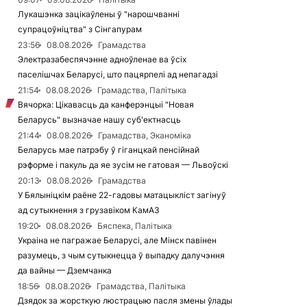
Лукашэнка зацікаўлены ў "нарошчванні
супрацоўніцтва" з Сінгапурам
23:56
08.08.2026
Грамадства
Электразабеспячэнне адноўленае ва ўсіх
паселішчах Беларусі, што пацярпелі ад непагадзі
21:54
08.08.2026
Грамадства, Палітыка
Вячорка: Цікавасць да канферэнцыі "Новая
Беларусь" вызначае нашу суб'ектнасць
21:44
08.08.2026
Грамадства, Эканоміка
Беларусь мае патрэбу ў гіганцкай пенсійнай
рэформе і пакуль да яе зусім не гатовая — Львоўскі
20:13
08.08.2026
Грамадства
У Бялыніцкім раёне 22-гадовы матацыкліст загінуў
ад сутыкнення з грузавіком КамАЗ
19:20
08.08.2026
Бяспека, Палітыка
Украіна не пагражае Беларусі, але Мінск павінен
разумець, з чым сутыкнецца ў выпадку далучэння
да вайны — Дземчанка
18:56
08.08.2026
Грамадства, Палітыка
Дзядок за жорсткую люстрацыю пасля змены ўлады