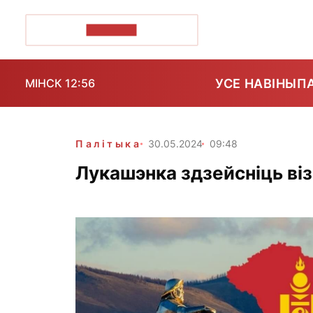
ПОЗІРК+
УСЕ НАВІНЫ
П
МІНСК 12:56
Палітыка
30.05.2024
09:48
Лукашэнка здзейсніць віз