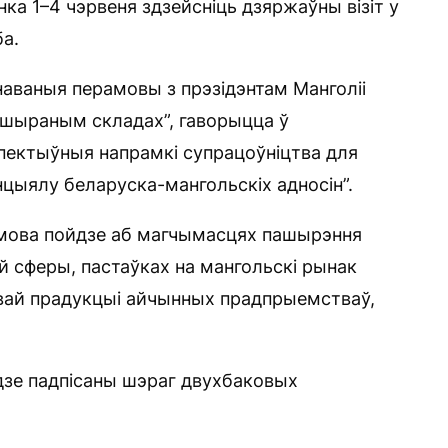
а 1–4 чэрвеня здзейсніць дзяржаўны візіт у
а.
наваныя перамовы з прэзідэнтам Манголіі
пашыраным складах”, гаворыцца ў
пектыўныя напрамкі супрацоўніцтва для
цыялу беларуска-мангольскіх адносін”.
змова пойдзе аб магчымасцях пашырэння
й сферы, пастаўках на мангольскі рынак
вай прадукцыі айчынных прадпрыемстваў,
дзе падпісаны шэраг двухбаковых