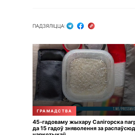
ПАДЗЯЛІЦЦА:
ГРАМАДСТВА
45-гадоваму жыхару Салігорска па
да 15 гадоў зняволення за распаўсю
наркотыкаў