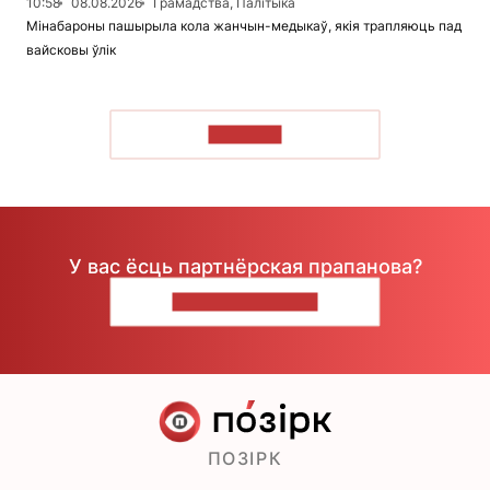
10:58
08.08.2026
Грамадства, Палітыка
Мінабароны пашырыла кола жанчын-медыкаў, якія трапляюць пад
вайсковы ўлік
ЧЫТАЦЬ
У вас ёсць партнёрская прапанова?
НАПІШЫЦЕ НАМ
ПОЗІРК