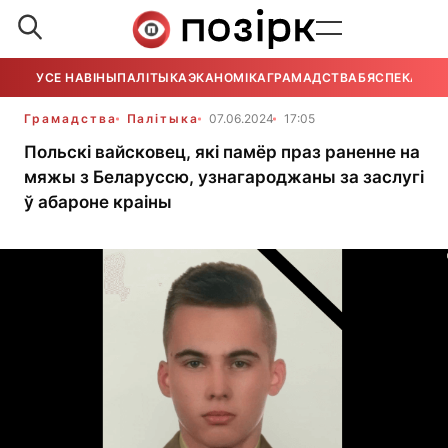
УСЕ НАВІНЫ
ПАЛІТЫКА
ЭКАНОМІКА
ГРАМАДСТВА
БЯСПЕКА
УСЕ
Грамадства
Палітыка
07.06.2024
17:05
Польскі вайсковец, які памёр праз раненне на
мяжы з Беларуссю, узнагароджаны за заслугі
ў абароне краіны