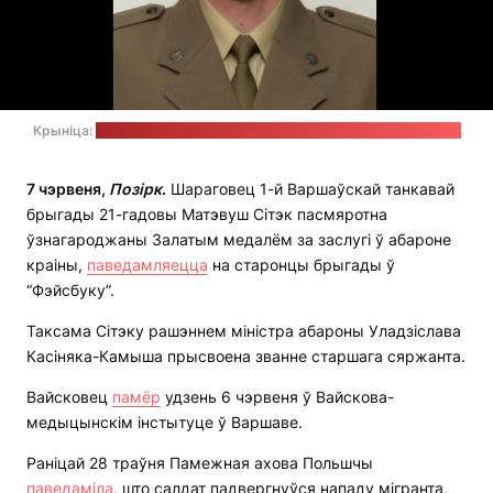
Крыніца:
фэйсбук-старонка 1-й Варшаўскай танкавай брыгады
7 чэрвеня,
Позірк
.
Шараговец 1-й Варшаўскай танкавай
брыгады 21-гадовы Матэвуш Сітэк пасмяротна
ўзнагароджаны Залатым медалём за заслугі ў абароне
краіны,
паведамляецца
на старонцы брыгады ў
“Фэйсбуку”.
Таксама Сітэку рашэннем міністра абароны Уладзіслава
Касіняка-Камыша прысвоена званне старшага сяржанта.
Вайсковец
памёр
удзень 6 чэрвеня ў Вайскова-
медыцынскім інстытуце ў Варшаве.
Раніцай 28 траўня Памежная ахова Польшчы
паведаміла
, што салдат падвергнуўся нападу мігранта,