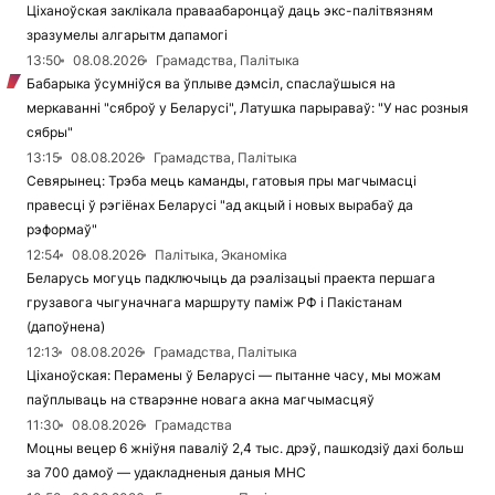
Ціханоўская заклікала праваабаронцаў даць экс-палітвязням
зразумелы алгарытм дапамогі
13:50
08.08.2026
Грамадства, Палітыка
Бабарыка ўсумніўся ва ўплыве дэмсіл, спаслаўшыся на
меркаванні "сяброў у Беларусі", Латушка парыраваў: "У нас розныя
сябры"
13:15
08.08.2026
Грамадства, Палітыка
Севярынец: Трэба мець каманды, гатовыя пры магчымасці
правесці ў рэгіёнах Беларусі "ад акцый і новых вырабаў да
рэформаў"
12:54
08.08.2026
Палітыка, Эканоміка
Беларусь могуць падключыць да рэалізацыі праекта першага
грузавога чыгуначнага маршруту паміж РФ і Пакістанам
(дапоўнена)
12:13
08.08.2026
Грамадства, Палітыка
Ціханоўская: Перамены ў Беларусі — пытанне часу, мы можам
паўплываць на стварэнне новага акна магчымасцяў
11:30
08.08.2026
Грамадства
Моцны вецер 6 жніўня паваліў 2,4 тыс. дрэў, пашкодзіў дахі больш
за 700 дамоў — удакладненыя даныя МНС