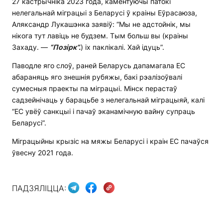
27 кастрычніка 2023 года, каментуючы патокі
нелегальнай міграцыі з Беларусі ў краіны Еўрасаюза,
Аляксандр Лукашэнка заявіў: “Мы не адстойнік, мы
нікога тут лавіць не будзем. Тым больш вы (краіны
Захаду. —
“П
о
зірк”.
) іх паклікалі. Хай ідуць”.
Паводле яго слоў, раней Беларусь дапамагала ЕС
абараняць яго знешнія рубяжы, бакі рэалізоўвалі
сумесныя праекты па міграцыі. Мінск перастаў
садзейнічаць у барацьбе з нелегальнай міграцыяй, калі
“ЕС увёў санкцыі і пачаў эканамічную вайну супраць
Беларусі”.
Міграцыйны крызіс на мяжы Беларусі і краін ЕС пачаўся
ўвесну 2021 года.
ПАДЗЯЛІЦЦА: