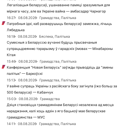
Легалізацыя беларусаў, ушанаванне памяці зразумелыя для
мірнага часу, але ва Украіне вайна — амбасадар Чарнагор
16:27
08.08.2026
Грамадства, Палітыка
Патрэбныя ідэі, каб разварушыць беларусаў замежжа, лічыць
Лябедзька
16:18
08.08.2026
Бяспека, Палітыка
Сумесныя з Беларуссю вучэнні будуць прысвечаныя
супрацьдзеянню тэрарызму ў гарадскіх ўмовах — Мінабароны
Кітая
15:46
08.08.2026
Грамадства, Палітыка
Канферэнцыя "Новая Беларусь" заўжды прыводзіць да "змены
палітык" — Баркоўскі
15:13
08.08.2026
Грамадства, Палітыка
У вайне супраць Украіны з расійскага боку загінула ўжо больш за
500 беларусаў — Кабанчук
15:03
08.08.2026
Грамадства
Дзіця становіцца грамадзянінам Беларусі незалежна ад месца
нараджэння, калі хоць адзін з яго бацькоў мае беларускае
грамадзянства — МУС
14:11
08.08.2026
Грамадства, Палітыка