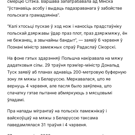
смерцю Сітэка. Варшава запатрабавала ад Мінска
“ўстанавіць асобу і выдаць падазраванага ў забойстве
польскага грамадзяніна”.
“Калі хтосьці пускае ў ход нож і наносіць прадстаўніку
польскай дзяржавы ўдар праз плот, праз дзяржмяжу, ён
не бежанец, а звычайны бандыт”, — заявіў 6 чэрвеня ў
Познані міністр замежных спраў Радаслаў Сікорскі.
На фоне гэтых здарэнняў Польшча накіравала на мяжу
дадатковыя сілы. 29 траўня прэм’ер-міністр Дональд
Туск заявіў аб планах аднавіць 200-метровую буферную
зону ля мяжы з Беларуссю. Меркавалася, што яе
вернуць 4 чэрвеня, але пасля было заяўлена, што
спачатку гэтае пытанне абмяркуюць з мясцовымі
ўладамі.
Пра напады мігрантаў на польскіх памежнікаў і
вайскоўцаў на мяжы з Беларуссю таксама
паведамлялася 31 траўня і 4 чэрвеня.