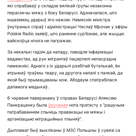
які спрабаваў у складзе вялікай групы незаконна
перасекчы мяжу з боку Беларусі. Адзначалася, што
іншаземец ударыў яго нажом. Намеснік міністра
ўнутраных спраў і адміністрацыі Чэслаў Мрочак у эфіры
Polskie Radio заявіў, што раненне сур’ёзнае, але жыццю
вайскоўца нічога не пагражае.
За некалькі гадзін да нападу, паводле інфармацыі
ведамства, ад рук мігрантаў пацярпелі непасрэдна
памежнікі. Аднаго з іх ударылі разбітай бутэлькай, ён
атрымаў траўмы твару, на другога напалі з палкай, да
якой быў прымацаваны нож. Абодвум спатрэбілася
дапамога медыкаў.
6 чэрвеня паверанаму ў справах Беларусі Аляксею
Панкраценку была
ўручаная
нота пратэсту з “рашучым
патрабаваннем спыніць правакацыі на мяжы і
арганізацыю міграцыйных плыняў”.
Дыпламат быў выкліканы ў МЗС Польшчы ў сувязі са