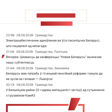
ПАКАЗАЦЬ БОЛЬШ
СТУЖКА НАВІН
23:56
08.08.2026
Грамадства
Электразабеспячэнне адноўленае ва ўсіх паселішчах Беларусі,
што пацярпелі ад непагадзі
21:54
08.08.2026
Грамадства, Палітыка
Вячорка: Цікавасць да канферэнцыі "Новая Беларусь" вызначае
нашу суб'ектнасць
21:44
08.08.2026
Грамадства, Эканоміка
Беларусь мае патрэбу ў гіганцкай пенсійнай рэформе і пакуль да
яе зусім не гатовая — Львоўскі
20:13
08.08.2026
Грамадства
У Бялыніцкім раёне 22-гадовы матацыкліст загінуў ад сутыкнення
з грузавіком КамАЗ