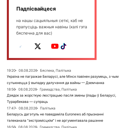
Падпісвайцеся
на нашы сацыяльныя сеткі, каб не
прапусціць важныя навіны (калі гэта
бяспечна для вас)
19:20
08.08.2026
Бяспека, Палітыка
Украіна не пагражае Беларусі, але Мінск павінен разумець, з чым
сутыкнецца ў выпадку далучэння да вайны — Дземчанка
18:56
08.08.2026
Грамадства, Палітыка
Дзядок за жорсткую люстрацыю пасля змены ўлады ў Беларусі,
Турарбекава — супраць
17:47
08.08.2026
Палітыка
Беларусь дагэтуль не паведаміла Euronews аб прызнанні
тэлеканала "экстрэмісцкім" і не аргументавала рашэнне
16:56
08.08.2026
Грамадства, Палітыка