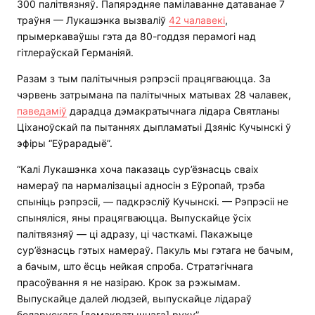
300 палітвязняў. Папярэдняе памілаванне датаванае 7
траўня — Лукашэнка вызваліў
42 чалавекі
,
прымеркаваўшы гэта да 80-годдзя перамогі над
гітлераўскай Германіяй.
Разам з тым палітычныя рэпрэсіі працягваюцца. За
чэрвень затрымана па палітычных матывах 28 чалавек,
паведаміў
дарадца дэмакратычнага лідара Святланы
Ціханоўскай па пытаннях дыпламатыі Дзяніс Кучынскі ў
эфіры “Еўрарадыё”.
“Калі Лукашэнка хоча паказаць сур’ёзнасць сваіх
намераў па нармалізацыі адносін з Еўропай, трэба
спыніць рэпрэсіі, — падкрэсліў Кучынскі. — Рэпрэсіі не
спыняліся, яны працягваюцца. Выпускайце ўсіх
палітвязняў — ці адразу, ці часткамі. Пакажыце
сур’ёзнасць гэтых намераў. Пакуль мы гэтага не бачым,
а бачым, што ёсць нейкая спроба. Стратэгічнага
прасоўвання я не назіраю. Крок за рэжымам.
Выпускайце далей людзей, выпускайце лідараў
беларускага [дэмакратычнага] руху”.