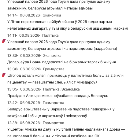
У першай палове 2026 года Грузія дала прытулак аднаму
замежніку, беларусы атрымалі чатыры адмовы
14:14
06.08.2026
Эканоміка
У Літве перахопленая найбуйнейшая ў 2026 годзе партыя
нелегальных цыгарэт, у тым ліку з беларускімі акцызнымі маркамі
14:11
06.08.2026
Палітыка
У першай палове 2026 года Грузія дала прытулак аднаму
замежніку, беларусы атрымалі чатыры адмовы (падрабязна)
13:38
06.08.2026
Эканоміка
Долар, еўра і юань падаражэлі на біржавых таргах 6 жніўня
13:36
06.08.2026
Грамадства
Штогод афтальмолагі прымаюць у паліклініках больш за 2,5 млн
пацыентаў — пазаштатны спецыяліст Мінздароўя
13:05
06.08.2026
Палітыка, Эканоміка
Прэзідэнт Алжыра можа неўзабаве наведаць Беларусь
12:42
06.08.2026
Грамадства
Беларус арыштаваны ў Варшаве на падставе падазрэння ў
захоўванні і збыце наркотыкаў і псіхатропаў
12:38
06.08.2026
Грамадства
У цэнтры Мінска на дзяўчыну ўпалі галіны надламанага дрэва —
пацярпелая ў бальніцы, у сітуацыі разбіраецца СК