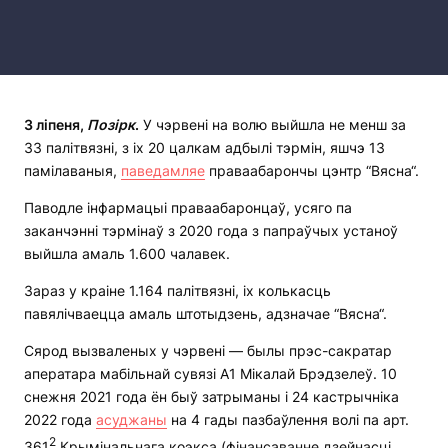
3 ліпеня,
Позірк
.
У чэрвені на волю выйшла не менш за
33 палітвязні, з іх 20 цалкам адбылі тэрмін, яшчэ 13
памілаваныя,
паведамляе
праваабарончы цэнтр “Вясна“.
Паводле інфармацыі праваабаронцаў, усяго па
заканчэнні тэрмінаў з 2020 года з папраўчых устаноў
выйшла амаль 1.600 чалавек.
Зараз у краіне 1.164 палітвязні, іх колькасць
павялічваецца амаль штотыдзень, адзначае “Вясна“.
Сярод вызваленых у чэрвені — былы прэс-сакратар
аператара мабільнай сувязі А1 Мікалай Брэдзелеў. 10
снежня 2021 года ён быў затрыманы і 24 кастрычніка
2022 года
асуджаны
на 4 гады пазбаўлення волі па арт.
2
361
Крымінальнага коэкса (фінансаванне дзейнасці