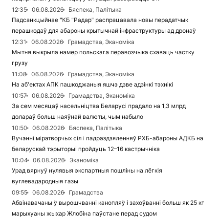
12:35
06.08.2026
Бяспека, Палітыка
Падсанкцыйнае "КБ "Радар" распрацавала новы перадатчык
перашкодаў для абароны крытычнай інфраструктуры ад дронаў
12:31
06.08.2026
Грамадства, Эканоміка
Мытня выкрыла намер польскага перавозчыка схаваць частку
грузу
11:08
06.08.2026
Грамадства, Эканоміка
На аб'ектах АПК пашкоджаныя яшчэ дзве адзінкі тэхнікі
10:57
06.08.2026
Грамадства, Эканоміка
За сем месяцаў насельніцтва Беларусі прадало на 1,3 млрд
долараў больш наяўнай валюты, чым набыло
10:50
06.08.2026
Бяспека, Палітыка
Вучэнні міратворчых сіл і падраздзяленняў РХБ-абароны АДКБ на
беларускай тэрыторыі пройдуць 12–16 кастрычніка
10:04
06.08.2026
Эканоміка
Урад вярнуў нулявыя экспартныя пошліны на лёгкія
вуглевадародныя газы
09:55
06.08.2026
Грамадства
Абвінавачаны ў вырошчванні канопляў і захоўванні больш як 25 кг
марыхуаны жыхар Жлобіна паўстане перад судом