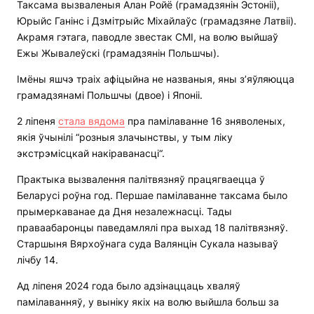
Таксама вызваленыя Алан Ройё (грамадзянін Эстоніі),
Юрыйс Ганінс і Дзмітрыйс Міхайлаўс (грамадзяне Латвіі).
Акрамя гэтага, паводле звестак СМІ, на волю выйшаў
Ежы Жывалеўскі (грамадзянін Польшчы).
Імёны яшчэ траіх афіцыйна не названыя, яны з’яўляюцца
грамадзянамі Польшчы (двое) і Японіі.
2 ліпеня
стала вядома
пра памілаванне 16 зняволеных,
якія ўчынілі “розныя злачынствы, у тым ліку
экстрэмісцкай накіраванасці“.
Практыка вызвалення палітвязняў працягваецца ў
Беларусі роўна год. Першае памілаванне таксама было
прымеркаванае да Дня незалежнасці. Тады
праваабаронцы паведамлялі пра выхад 18 палітвязняў.
Старшыня Вярхоўнага суда Валянцін Сукала называў
лічбу 14.
Ад ліпеня 2024 года было адзінаццаць хваляў
памілаванняў, у выніку якіх на волю выйшла больш за