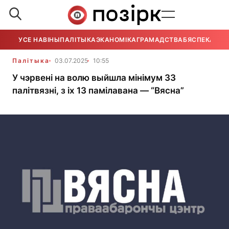
УСЕ НАВІНЫ
ПАЛІТЫКА
ЭКАНОМІКА
ГРАМАДСТВА
БЯСПЕКА
УСЕ
Палітыка
03.07.2025
10:55
У чэрвені на волю выйшла мінімум 33
палітвязні, з іх 13 памілавана — “Вясна”