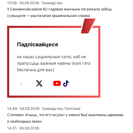
15:08
06.08.2026
Грамадства
У Сенненскім раёне 62-гадовая жанчына пагражала забіць
сужыцеля — распачатая крымінальная справа
Падпісвайцеся
на нашы сацыяльныя сеткі, каб не
прапусціць важныя навіны (калі гэта
бяспечна для вас)
14:49
06.08.2026
Грамадства, Палітыка
Статкевіч лічыць, что яго інсульт у няволі быў выкліканы адмоваю
ў неабходных леках
14:27
06.08.2026