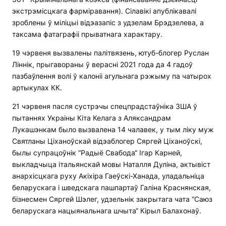
экстрэмісцкага фарміравання). Сілавікі апублікавалі
зроблены ў міліцыі відэазапіс з удзелам Брэдзелева, а
таксама фатаграфіі прыватнага характару.
19 чэрвеня вызвалены палітвязень, ютуб-блогер Руслан
Ліннік, прыгавораны ў верасні 2021 года да 4 гадоў
пазбаўлення волі ў калоніі агульнага рэжыму па чатырох
артыкулах КК.
21 чэрвеня пасля сустрэчы спецпрадстаўніка ЗША ў
пытаннях Украіны Кіта Келага з Аляксандрам
Лукашэнкам было вызвалена 14 чалавек, у тым ліку муж
Святланы Ціханоўскай відэаблогер Сяргей Ціханоўскі,
былы супрацоўнік “Радыё Свабода“ Ігар Карней,
выкладчыца італьянскай мовы Наталля Дуліна, актывіст
анархісцкага руху Акіхіра Гаеўскі-Ханада, уладальніца
беларускага і шведскага пашпартаў Галіна Краснянская,
бізнесмен Сяргей Шэлег, удзельнік закрытага чата “Саюз
беларускага нацыянальнага шчыта“ Кірыл Балахонаў.