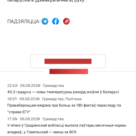
ПАДЗЯЛІЦЦА:
ПАКАЗАЦЬ БОЛЬШ
СТУЖКА НАВІН
22:42
06.08.2026
Грамадства
40,3 градуса — новы тэмпературны рэкорд жніўня ў Беларусі
19:57
06.08.2026
Грамадства, Палітыка
Правабаронцам вядома пра больш за 180 фактаў пераследу па
"справе ЕГУ"
17:36
06.08.2026
Грамадства
У ліпені ў Гродзенскай вобласці выпала паўтары месячныя нормы
ападкаў, у Гомельскай — менш за 60%