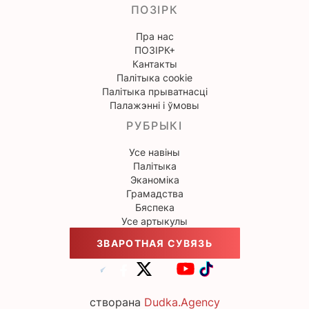
ПОЗІРК
Пра нас
ПОЗІРК+
Кантакты
Палітыка cookie
Палітыка прыватнасці
Палажэнні і ўмовы
РУБРЫКІ
Усе навіны
Палітыка
Эканоміка
Грамадства
Бяспека
Усе артыкулы
ЗВАРОТНАЯ СУВЯЗЬ
створана
Dudka.Agency