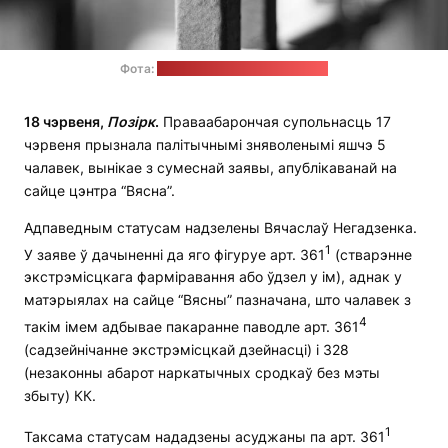
Фота:
Marco Chilese, unsplash.com
18 чэрвеня,
Позірк
.
Праваабарончая супольнасць 17
чэрвеня прызнала палітычнымі зняволенымі яшчэ 5
чалавек, вынікае з сумеснай заявы, апублікаванай на
сайце цэнтра “Вясна”.
Адпаведным статусам надзелены Вячаслаў Негадзенка.
1
У заяве ў дачыненні да яго фігуруе арт. 361
(стварэнне
экстрэмісцкага фарміравання або ўдзел у ім), аднак у
матэрыялах на сайце “Вясны” пазначана, што чалавек з
4
такім імем адбывае пакаранне паводле арт. 361
(садзейнічанне экстрэмісцкай дзейнасці) і 328
(незаконны абарот наркатычных сродкаў без мэты
збыту) КК.
1
Таксама статусам нададзены асуджаны па арт. 361