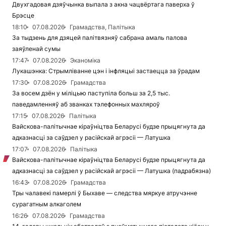
Двухгадовая дзяўчынка выпала з акна чацвёртага паверха ў
Брэсце
18:10
07.08.2026
Грамадства, Палітыка
За тыдзень для дзяцей палітвязняў сабрана амаль палова
заяўленай сумы
17:47
07.08.2026
Эканоміка
Лукашэнка: Стрымліванне цэн і інфляцыі застаецца за ўрадам
17:30
07.08.2026
Грамадства
За восем дзён у міліцыю паступіла больш за 2,5 тыс.
паведамленняў аб званках тэлефонных махляроў
17:15
07.08.2026
Палітыка
Вайскова-палітычнае кіраўніцтва Беларусі будзе прыцягнута да
адказнасці за саўдзел у расійскай агрэсіі — Латушка
17:07
07.08.2026
Палітыка
Вайскова-палітычнае кіраўніцтва Беларусі будзе прыцягнута да
адказнасці за саўдзел у расійскай агрэсіі — Латушка (падрабязна)
16:43
07.08.2026
Грамадства
Тры чалавекі памерлі ў Быхаве — следства мяркуе атручэнне
сурагатным алкаголем
16:26
07.08.2026
Грамадства