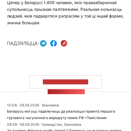
Цяпер у Беларусі 1.409 чалавек, якіх праваабарончая
супольнасць прызнае палітвязнямі. Рэальная колькасць
людзей, якія падвергліся рэпрэсіям у той ці іншай форме,
значна большая.
ПАДЗЯЛІЦЦА:
ПАКАЗАЦЬ БОЛЬШ
СТУЖКА НАВІН
10:04
08.08.2026
Эканоміка
Беларусь могуць падключыць да рэалізацыі праекта першага
грузавога чыгуначнага маршруту паміж РФ і Пакістанам
09:36
08.08.2026
Грамадства, Эканоміка
За тыдзень фізічныя асобы ўвезлі ў Беларусь на льготных умовах