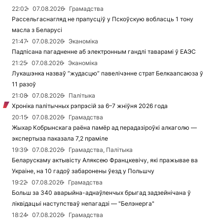
22:02
07.08.2026
Грамадства
Рассельгаснагляд не прапусціў у Пскоўскую вобласць 1 тону
масла з Беларусі
21:47
07.08.2026
Эканоміка
Падпісана пагадненне аб электронным гандлі таварамі ў ЕАЭС
21:25
07.08.2026
Эканоміка
Лукашэнка назваў “жудасцю” павелічэнне страт Белкаапсаюза ў
11 разоў
21:08
07.08.2026
Палітыка
Хроніка палітычных рэпрэсій за 6–7 жніўня 2026 года
20:15
07.08.2026
Грамадства
Жыхар Кобрынскага раёна памёр ад перадазіроўкі алкаголю —
экспертыза паказала 7,2 праміле
19:39
07.08.2026
Грамадства, Палітыка
Беларускаму актывісту Аляксею Францкевічу, які пражывае ва
Украіне, на 10 гадоў забаронены ўезд у Польшчу
19:22
07.08.2026
Грамадства
Больш за 340 аварыйна-аднаўленчых брыгад задзейнічана ў
ліквідацыі наступстваў непагадзі — "Белэнерга"
18:24
07.08.2026
Грамадства