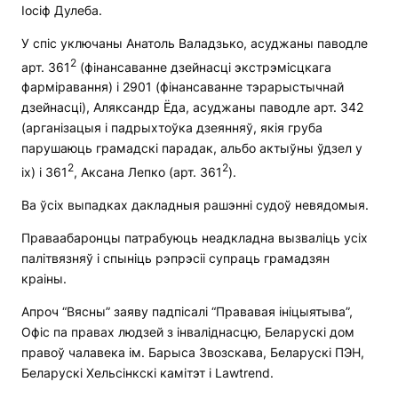
Іосіф Дулеба.
У спіс уключаны Анатоль Валадзько, асуджаны паводле
2
арт. 361
(фінансаванне дзейнасці экстрэмісцкага
фарміравання) і 2901 (фінансаванне тэрарыстычнай
дзейнасці), Аляксандр Ёда, асуджаны паводле арт. 342
(арганізацыя і падрыхтоўка дзеянняў, якія груба
парушаюць грамадскі парадак, альбо актыўны ўдзел у
2
2
іх) і 361
, Аксана Лепко (арт. 361
).
Ва ўсіх выпадках дакладныя рашэнні судоў невядомыя.
Праваабаронцы патрабуюць неадкладна вызваліць усіх
палітвязняў і спыніць рэпрэсіі супраць грамадзян
краіны.
Апроч “Вясны” заяву падпісалі “Прававая ініцыятыва”,
Офіс па правах людзей з інваліднасцю, Беларускі дом
правоў чалавека ім. Барыса Звозскава, Беларускі ПЭН,
Беларускі Хельсінкскі камітэт і Lawtrend.