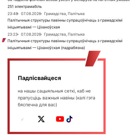
251 электрамабіль
23:48
07.08.2026
Грамадства, Палітыка
Палітычныя структуры павінны супрацоўнічаць з грамадскімі
ініцыятывамі — Ціханоўская
23:23
07.08.2026
Грамадства, Палітыка
Палітычныя структуры павінны супрацоўнічаць з грамадскімі
ініцыятывамі — Ціханоўская (падрабязна)
Падпісвайцеся
на нашы сацыяльныя сеткі, каб не
прапусціць важныя навіны (калі гэта
бяспечна для вас)