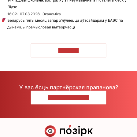
14-гадовы школьнік абстраляў з пнеўматычнага пісталета кіёск у
Лідзе
16:02
07.08.2026
Эканоміка
Беларусь пяты месяц запар з'яўляецца аўтсайдарам у ЕАЭС па
дынаміцы прамысловай вытворчасці
ЧЫТАЦЬ
У вас ёсць партнёрская прапанова?
НАПІШЫЦЕ НАМ