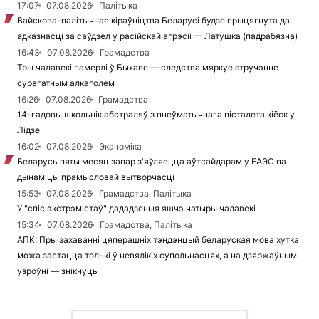
17:07
07.08.2026
Палітыка
Вайскова-палітычнае кіраўніцтва Беларусі будзе прыцягнута да
адказнасці за саўдзел у расійскай агрэсіі — Латушка (падрабязна)
16:43
07.08.2026
Грамадства
Тры чалавекі памерлі ў Быхаве — следства мяркуе атручэнне
сурагатным алкаголем
16:26
07.08.2026
Грамадства
14-гадовы школьнік абстраляў з пнеўматычнага пісталета кіёск у
Лідзе
16:02
07.08.2026
Эканоміка
Беларусь пяты месяц запар з'яўляецца аўтсайдарам у ЕАЭС па
дынаміцы прамысловай вытворчасці
15:53
07.08.2026
Грамадства, Палітыка
У "спіс экстрэмістаў" дададзеныя яшчэ чатыры чалавекі
15:34
07.08.2026
Грамадства, Палітыка
АПК: Пры захаванні цяперашніх тэндэнцый беларуская мова хутка
можа застацца толькі ў невялікіх супольнасцях, а на дзяржаўным
узроўні — знікнуць