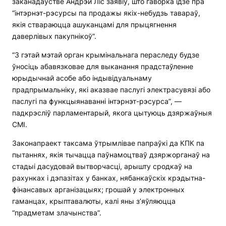
заканадаўстве Андрэй Ліс заявіў, што гаворка ідзе пра
“інтэрнэт-рэсурсы па продажы якіх-небудзь тавараў,
якія ствараюцца ашуканцамі для прыцягнення
даверлівых пакупнікоў”.
“З гэтай мэтай орган крымінальнага пераследу будзе
ўносіць абавязковае для выканання прадстаўленне
юрыдычнай асобе або індывідуальнаму
прадпрымальніку, які аказвае паслугі электрасувязі або
паслугі па функцыянаванні інтэрнэт-рэсурса”, —
падкрэсліў парламентарый, якога цытуюць дзяржаўныя
СМІ.
Законапраект таксама ўтрымлівае папраўкі да КПК па
пытаннях, якія тычацца паўнамоцтваў дзяржорганаў на
стадыі дасудовай вытворчасці, арышту сродкаў на
рахунках і дэпазітах у банках, нябанкаўскіх крэдытна-
фінансавых арганізацыях; грошай у электронных
гаманцах, крыптавалюты, калі яны з’яўляюцца
“прадметам злачынства”.