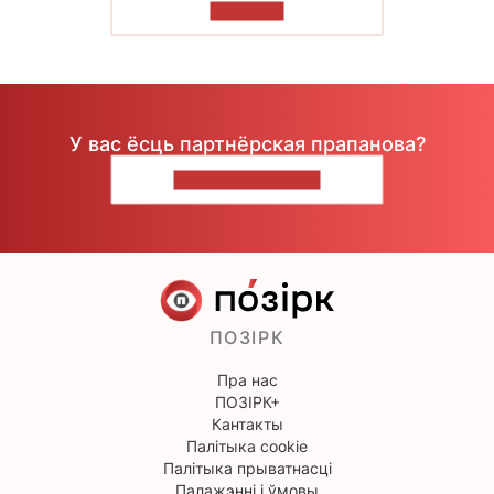
ЧЫТАЦЬ
У вас ёсць партнёрская прапанова?
НАПІШЫЦЕ НАМ
ПОЗІРК
Пра нас
ПОЗІРК+
Кантакты
Палітыка cookie
Палітыка прыватнасці
Палажэнні і ўмовы