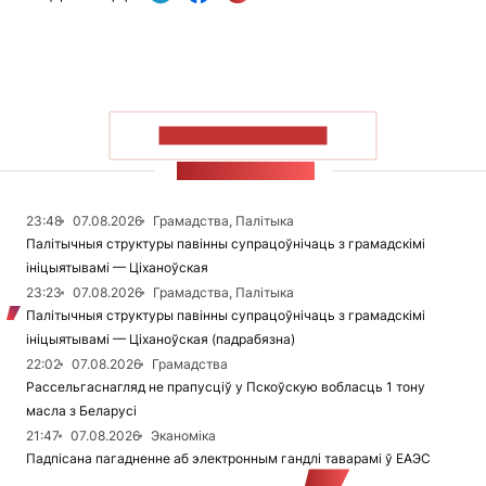
ПАКАЗАЦЬ БОЛЬШ
СТУЖКА НАВІН
23:48
07.08.2026
Грамадства, Палітыка
Палітычныя структуры павінны супрацоўнічаць з грамадскімі
ініцыятывамі — Ціханоўская
23:23
07.08.2026
Грамадства, Палітыка
Палітычныя структуры павінны супрацоўнічаць з грамадскімі
ініцыятывамі — Ціханоўская (падрабязна)
22:02
07.08.2026
Грамадства
Рассельгаснагляд не прапусціў у Пскоўскую вобласць 1 тону
масла з Беларусі
21:47
07.08.2026
Эканоміка
Падпісана пагадненне аб электронным гандлі таварамі ў ЕАЭС