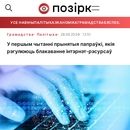
УСЕ НАВІНЫ
ПАЛІТЫКА
ЭКАНОМІКА
ГРАМАДСТВА
БЯСПЕКА
УСЕ
Грамадства
Палітыка
28.06.2024
12:51
У першым чытанні прынятыя папраўкі, якія
рэгулююць блакаванне інтэрнэт-рэсурсаў