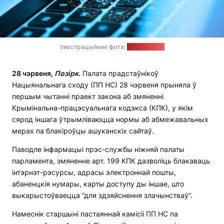
Ілюстрацыйнае фота:
pixabay.com
28 чэрвеня,
Позірк
.
Палата прадстаўнікоў
Нацыянальнага сходу (ПП НС) 28 чэрвеня прыняла ў
першым чытанні праект закона аб змяненні
Крымінальна-працэсуальнага кодэкса (КПК), у якім
сярод іншага ўтрымліваюцца нормы аб абмежавальных
мерах па блакіроўцы ашуканскіх сайтаў.
Паводле інфармацыі прэс-службы ніжняй палаты
парламента, змяненне арт. 199 КПК дазволіць блакаваць
інтэрнэт-рэсурсы, адрасы электроннай пошты,
абаненцкія нумары, карты доступу ды іншае, што
выкарыстоўваецца “для здзяйснення злачынстваў”.
Намеснік старшыні пастаяннай камісіі ПП НС па