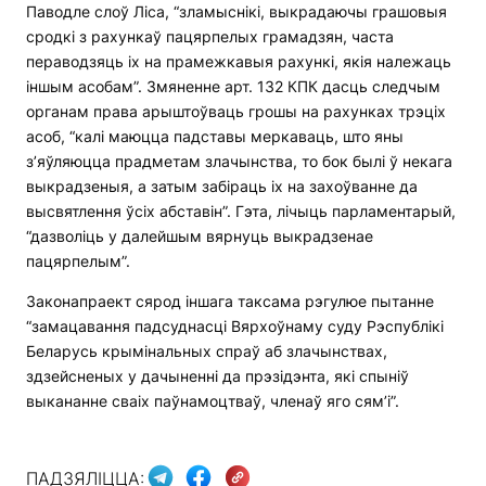
Паводле слоў Ліса, “зламыснікі, выкрадаючы грашовыя
сродкі з рахункаў пацярпелых грамадзян, часта
пераводзяць іх на прамежкавыя рахункі, якія належаць
іншым асобам”. Змяненне арт. 132 КПК дасць следчым
органам права арыштоўваць грошы на рахунках трэціх
асоб, “калі маюцца падставы меркаваць, што яны
з’яўляюцца прадметам злачынства, то бок былі ў некага
выкрадзеныя, а затым забіраць іх на захоўванне да
высвятлення ўсіх абставін”. Гэта, лічыць парламентарый,
“дазволіць у далейшым вярнуць выкрадзенае
пацярпелым”.
Законапраект сярод іншага таксама рэгулюе пытанне
“замацавання падсуднасці Вярхоўнаму суду Рэспублікі
Беларусь крымінальных спраў аб злачынствах,
здзейсненых у дачыненні да прэзідэнта, які спыніў
выкананне сваіх паўнамоцтваў, членаў яго сям’і”.
ПАДЗЯЛІЦЦА: