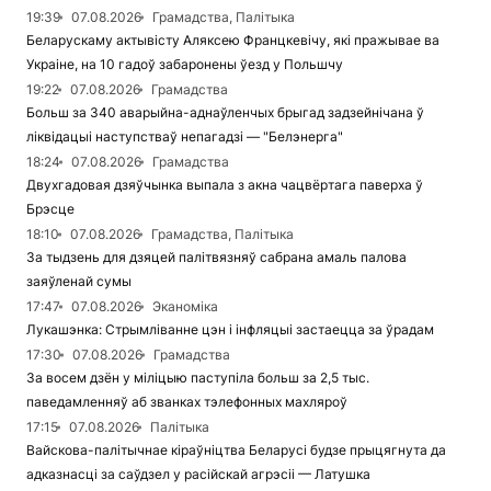
19:39
07.08.2026
Грамадства, Палітыка
Беларускаму актывісту Аляксею Францкевічу, які пражывае ва
Украіне, на 10 гадоў забаронены ўезд у Польшчу
19:22
07.08.2026
Грамадства
Больш за 340 аварыйна-аднаўленчых брыгад задзейнічана ў
ліквідацыі наступстваў непагадзі — "Белэнерга"
18:24
07.08.2026
Грамадства
Двухгадовая дзяўчынка выпала з акна чацвёртага паверха ў
Брэсце
18:10
07.08.2026
Грамадства, Палітыка
За тыдзень для дзяцей палітвязняў сабрана амаль палова
заяўленай сумы
17:47
07.08.2026
Эканоміка
Лукашэнка: Стрымліванне цэн і інфляцыі застаецца за ўрадам
17:30
07.08.2026
Грамадства
За восем дзён у міліцыю паступіла больш за 2,5 тыс.
паведамленняў аб званках тэлефонных махляроў
17:15
07.08.2026
Палітыка
Вайскова-палітычнае кіраўніцтва Беларусі будзе прыцягнута да
адказнасці за саўдзел у расійскай агрэсіі — Латушка