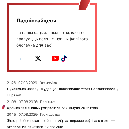
Падпісвайцеся
на нашы сацыяльныя сеткі, каб не
прапусціць важныя навіны (калі гэта
бяспечна для вас)
21:25
07.08.2026
Эканоміка
Лукашэнка назваў “жудасцю” павелічэнне страт Белкаапсаюза ў
11 разоў
21:08
07.08.2026
Палітыка
Хроніка палітычных рэпрэсій за 6–7 жніўня 2026 года
20:15
07.08.2026
Грамадства
Жыхар Кобрынскага раёна памёр ад перадазіроўкі алкаголю —
экспертыза паказала 7,2 праміле