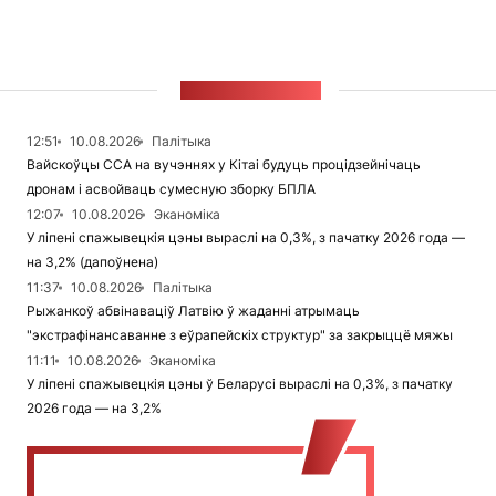
СТУЖКА НАВІН
12:51
10.08.2026
Палітыка
Вайскоўцы ССА на вучэннях у Кітаі будуць процідзейнічаць
дронам і асвойваць сумесную зборку БПЛА
12:07
10.08.2026
Эканоміка
У ліпені спажывецкія цэны выраслі на 0,3%, з пачатку 2026 года —
на 3,2% (дапоўнена)
11:37
10.08.2026
Палітыка
Рыжанкоў абвінаваціў Латвію ў жаданні атрымаць
"экстрафінансаванне з еўрапейскіх структур" за закрыццё мяжы
11:11
10.08.2026
Эканоміка
У ліпені спажывецкія цэны ў Беларусі выраслі на 0,3%, з пачатку
2026 года — на 3,2%