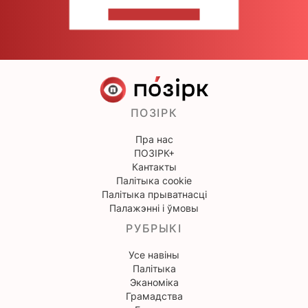
НАПІШЫЦЕ НАМ
ПОЗІРК
Пра нас
ПОЗІРК+
Кантакты
Палітыка cookie
Палітыка прыватнасці
Палажэнні і ўмовы
РУБРЫКІ
Усе навіны
Палітыка
Эканоміка
Грамадства