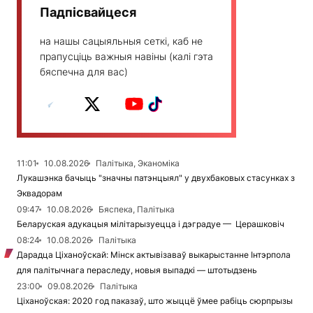
Падпісвайцеся
на нашы сацыяльныя сеткі, каб не
прапусціць важныя навіны (калі гэта
бяспечна для вас)
11:01
10.08.2026
Палітыка, Эканоміка
Лукашэнка бачыць "значны патэнцыял" у двухбаковых стасунках з
Эквадорам
09:47
10.08.2026
Бяспека, Палітыка
Беларуская адукацыя мілітарызуецца і дэградуе — Церашковіч
08:24
10.08.2026
Палітыка
Дарадца Ціханоўскай: Мінск актывізаваў выкарыстанне Інтэрпола
для палітычнага пераследу, новыя выпадкі — штотыдзень
23:00
09.08.2026
Палітыка
Ціханоўская: 2020 год паказаў, што жыццё ўмее рабіць сюрпрызы