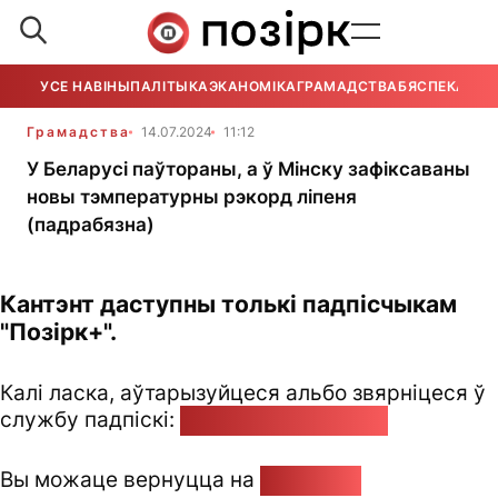
УСЕ НАВІНЫ
ПАЛІТЫКА
ЭКАНОМІКА
ГРАМАДСТВА
БЯСПЕКА
УСЕ
Грамадства
14.07.2024
11:12
У Беларусі паўтораны, а ў Мінску зафіксаваны
новы тэмпературны рэкорд ліпеня
(падрабязна)
Кантэнт даступны толькі падпісчыкам
"Позірк+".
Калі ласка, аўтарызуйцеся альбо звярніцеся ў
службу падпіскі:
pozirk@pozirk.online
Вы можаце вернуцца на
Галоўную