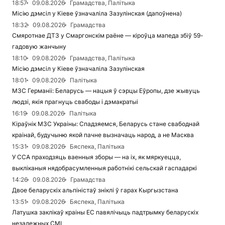
18:57
09.08.2026
Грамадства, Палітыка
Місію дэмсіл у Кіеве ўзначаліла Зазулінская (дапоўнена)
18:32
09.08.2026
Грамадства
Смяротнае ДТЗ у Смаргонскім раёне — кіроўца мапеда збіў 59-
гадовую жанчыну
18:10
09.08.2026
Грамадства, Палітыка
Місію дэмсіл у Кіеве ўзначаліла Зазулінская
18:01
09.08.2026
Палітыка
МЗС Германіі: Беларусь — нацыя ў сэрцы Еўропы, дзе жывуць
людзі, якія прагнуць свабоды і дэмакратыі
16:19
09.08.2026
Палітыка
Кіраўнік МЗС Украіны: Спадзяемся, Беларусь стане свабоднай
краінай, будучыню якой пачне вызначаць народ, а не Масква
15:31
09.08.2026
Бяспека, Палітыка
У ССА праходзяць ваенныя зборы — на іх, як мяркуецца,
выкліканыя нядобрасумленныя работнікі сельскай гаспадаркі
14:26
09.08.2026
Грамадства
Двое беларускіх альпіністаў зніклі ў гарах Кыргызстана
13:51
09.08.2026
Бяспека, Палітыка
Латушка заклікаў краіны ЕС павялічыць падтрымку беларускіх
незалежных СМІ