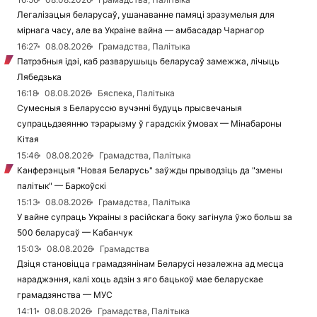
Легалізацыя беларусаў, ушанаванне памяці зразумелыя для
мірнага часу, але ва Украіне вайна — амбасадар Чарнагор
16:27
08.08.2026
Грамадства, Палітыка
Патрэбныя ідэі, каб разварушыць беларусаў замежжа, лічыць
Лябедзька
16:18
08.08.2026
Бяспека, Палітыка
Сумесныя з Беларуссю вучэнні будуць прысвечаныя
супрацьдзеянню тэрарызму ў гарадскіх ўмовах — Мінабароны
Кітая
15:46
08.08.2026
Грамадства, Палітыка
Канферэнцыя "Новая Беларусь" заўжды прыводзіць да "змены
палітык" — Баркоўскі
15:13
08.08.2026
Грамадства, Палітыка
У вайне супраць Украіны з расійскага боку загінула ўжо больш за
500 беларусаў — Кабанчук
15:03
08.08.2026
Грамадства
Дзіця становіцца грамадзянінам Беларусі незалежна ад месца
нараджэння, калі хоць адзін з яго бацькоў мае беларускае
грамадзянства — МУС
14:11
08.08.2026
Грамадства, Палітыка