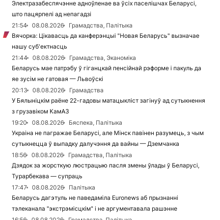
Электразабеспячэнне адноўленае ва ўсіх паселішчах Беларусі,
што пацярпелі ад непагадзі
21:54
08.08.2026
Грамадства, Палітыка
Вячорка: Цікавасць да канферэнцыі "Новая Беларусь" вызначае
нашу суб'ектнасць
21:44
08.08.2026
Грамадства, Эканоміка
Беларусь мае патрэбу ў гіганцкай пенсійнай рэформе і пакуль да
яе зусім не гатовая — Львоўскі
20:13
08.08.2026
Грамадства
У Бялыніцкім раёне 22-гадовы матацыкліст загінуў ад сутыкнення
з грузавіком КамАЗ
19:20
08.08.2026
Бяспека, Палітыка
Украіна не пагражае Беларусі, але Мінск павінен разумець, з чым
сутыкнецца ў выпадку далучэння да вайны — Дземчанка
18:56
08.08.2026
Грамадства, Палітыка
Дзядок за жорсткую люстрацыю пасля змены ўлады ў Беларусі,
Турарбекава — супраць
17:47
08.08.2026
Палітыка
Беларусь дагэтуль не паведаміла Euronews аб прызнанні
тэлеканала "экстрэмісцкім" і не аргументавала рашэнне
16:56
08.08.2026
Грамадства, Палітыка