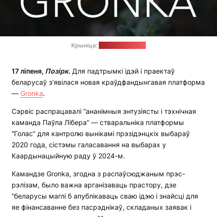
Крыніца:
каманда Gronka
17 ліпеня,
Позірк
.
Для падтрымкі ідэй і праектаў
беларусаў з’явілася новая краўдфандынгавая платформа
—
Gronka
.
Сэрвіс распрацавалі “ананімныя энтузіясты і тэхнічная
каманда Паўла Лібера” — стваральніка платформы
“Голас” для кантролю вынікамі прэзідэнцкіх выбараў
2020 года, сістэмы галасавання на выбарах у
Каардынацыйную раду ў 2024-м.
Камандзе Gronka, згодна з распаўсюджаным прэс-
рэлізам, было важна арганізаваць прастору, дзе
“беларусы маглі б апублікаваць сваю ідэю і знайсці для
яе фінансаванне без пасрэднікаў, складаных заявак і