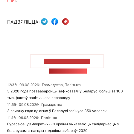
сайт
.
ПАДЗЯЛІЦЦА:
ПАКАЗАЦЬ БОЛЬШ
СТУЖКА НАВІН
12:35
09.08.2026
Грамадства, Палітыка
З 2020 года праваабаронцы зафіксавалі ў Беларусі больш за 100
тыс. фактаў палітычнага пераследу
11:55
09.08.2026
Грамадства
З пачатку года ад агню ў Беларусі загінула 350 чалавек
11:16
09.08.2026
Палітыка
Еўрасаюз і дэмакратычныя краіны выказваюць салідарнасць з
беларусамі з нагоды гадавіны выбараў-2020