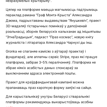
незразумелых крытэрыяў”.
Цяпер на платформе маецца магчымасць падтрымаць
пераклад рамана “Граф Монтэ-Крыста” Аляксандра
Дзюма, падрыхтаваны выдавецтвам “Янушкевіч”, праект
3D-мадэляў гістарычных помнікаў у дапоўненай
рэальнасці, зборнік беларускіх калыханак ад ініцыятывы
“ЭтнаТрадыцыя”, падкаст “Праз космас”, новую кнігу
журналіста і літаратара Аляксандра Чарнухі ды інш.
Gronka не спаганяе камісію з аўтараў праектаў і
фундатараў, але аплатны сэрвіс Stripe, праз які працуе
платформа, забірае 3–5% пералічэнняў. Платформа не
збірае ніякіх асабістых даных спонсараў за
выключэннем адраса электроннай пошты.
Праект для краўдфандынгавай кампаніі можна
прапанаваць праз кароткую форму заяўкі на сайце.
Для карыстальнікаў унутры Беларусі стваральнікі
платформы рэкамендуюць выкарыстоўваць асобны