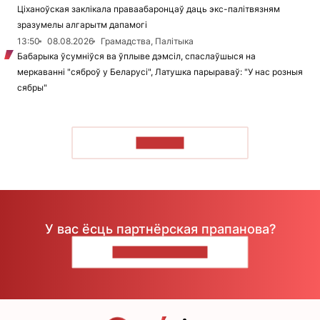
Ціханоўская заклікала праваабаронцаў даць экс-палітвязням
зразумелы алгарытм дапамогі
13:50
08.08.2026
Грамадства, Палітыка
Бабарыка ўсумніўся ва ўплыве дэмсіл, спаслаўшыся на
меркаванні "сяброў у Беларусі", Латушка парыраваў: "У нас розныя
сябры"
ЧЫТАЦЬ
У вас ёсць партнёрская прапанова?
НАПІШЫЦЕ НАМ