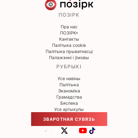
ПОЗІРК
Пра нас
ПОЗІРК+
Кантакты
Палітыка cookie
Палітыка прыватнасці
Палажэнні і ўмовы
РУБРЫКІ
Усе навіны
Палітыка
Эканоміка
Грамадства
Бяспека
Усе артыкулы
ЗВАРОТНАЯ СУВЯЗЬ