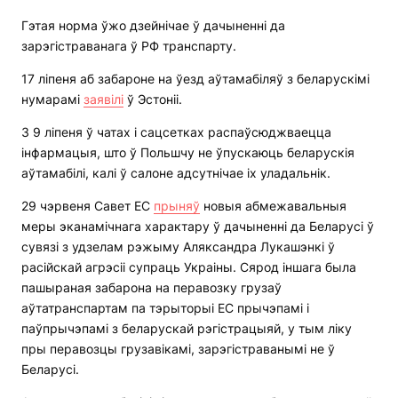
Гэтая норма ўжо дзейнічае ў дачыненні да
зарэгістраванага ў РФ транспарту.
17 ліпеня аб забароне на ўезд аўтамабіляў з беларускімі
нумарамі
заявілі
ў Эстоніі.
З 9 ліпеня ў чатах і сацсетках распаўсюджваецца
інфармацыя, што ў Польшчу не ўпускаюць беларускія
аўтамабілі, калі ў салоне адсутнічае іх уладальнік.
29 чэрвеня Савет ЕС
прыняў
новыя абмежавальныя
меры эканамічнага характару ў дачыненні да Беларусі ў
сувязі з удзелам рэжыму Аляксандра Лукашэнкі ў
расійскай агрэсіі супраць Украіны. Сярод іншага была
пашыраная забарона на перавозку грузаў
аўтатранспартам па тэрыторыі ЕС прычэпамі і
паўпрычэпамі з беларускай рэгістрацыяй, у тым ліку
пры перавозцы грузавікамі, зарэгістраванымі не ў
Беларусі.