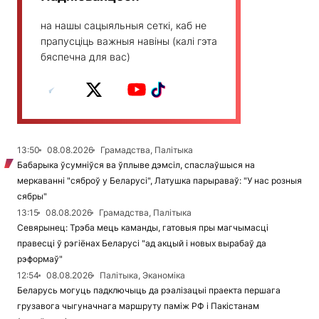
на нашы сацыяльныя сеткі, каб не
прапусціць важныя навіны (калі гэта
бяспечна для вас)
13:50
08.08.2026
Грамадства, Палітыка
Бабарыка ўсумніўся ва ўплыве дэмсіл, спаслаўшыся на
меркаванні "сяброў у Беларусі", Латушка парыраваў: "У нас розныя
сябры"
13:15
08.08.2026
Грамадства, Палітыка
Севярынец: Трэба мець каманды, гатовыя пры магчымасці
правесці ў рэгіёнах Беларусі "ад акцый і новых вырабаў да
рэформаў"
12:54
08.08.2026
Палітыка, Эканоміка
Беларусь могуць падключыць да рэалізацыі праекта першага
грузавога чыгуначнага маршруту паміж РФ і Пакістанам