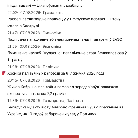
ініцыятывамі — Ціханоўская (падрабязна)
22:02
07.08.2026
Грамадства
Рассельгаснагляд не прапусціў у Пскоўскую вобласць 1 тону
масла з Беларусі
21:47
07.08.2026
Эканоміка
Падпісана пагадненне аб электронным гандлі таварамі ў ЕАЭС
21:25
07.08.2026
Эканоміка
Лукашэнка назваў “жудасцю” павелічэнне страт Белкаапсаюза ў
11 разоў
21:08
07.08.2026
Палітыка
Хроніка палітычных рэпрэсій за 6–7 жніўня 2026 года
20:15
07.08.2026
Грамадства
Жыхар Кобрынскага раёна памёр ад перадазіроўкі алкаголю —
экспертыза паказала 7,2 праміле
19:39
07.08.2026
Грамадства, Палітыка
Беларускаму актывісту Аляксею Францкевічу, які пражывае ва
Украіне, на 10 гадоў забаронены ўезд у Польшчу
ЧЫТАЦЬ