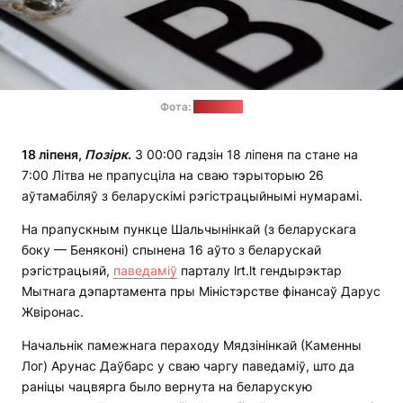
Фота:
wroom.ru
18 ліпеня,
Позірк
.
З 00:00 гадзін 18 ліпеня па стане на
7:00 Літва не прапусціла на сваю тэрыторыю 26
аўтамабіляў з беларускімі рэгістрацыйнымі нумарамі.
На прапускным пункце Шальчынінкай (з беларускага
боку — Беняконі) спынена 16 аўто з беларускай
рэгістрацыяй,
паведаміў
парталу lrt.lt гендырэктар
Мытнага дэпартамента пры Міністэрстве фінансаў Дарус
Жвіронас.
Начальнік памежнага пераходу Мядзінінкай (Каменны
Лог) Арунас Даўбарс у сваю чаргу паведаміў, што да
раніцы чацвярга было вернута на беларускую