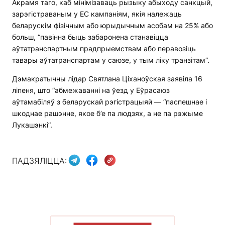
Акрамя таго, каб мінімізаваць рызыку абыходу санкцый,
зарэгістраваным у ЕС кампаніям, якія належаць
беларускім фізічным або юрыдычным асобам на 25% або
больш, “павінна быць забаронена станавіцца
аўтатранспартным прадпрыемствам або перавозіць
тавары аўтатранспартам у саюзе, у тым ліку транзітам”.
Дэмакратычны лідар Святлана Ціханоўская заявіла 16
ліпеня, што “абмежаванні на ўезд у Еўрасаюз
аўтамабіляў з беларускай рэгістрацыяй — “паспешнае і
шкоднае рашэнне, якое б’е па людзях, а не па рэжыме
Лукашэнкі”.
ПАДЗЯЛІЦЦА: