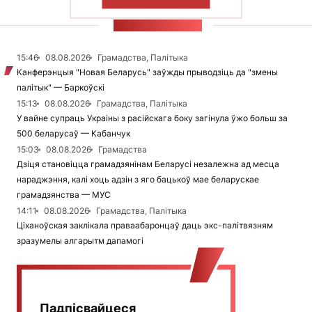
ПАКАЗАЦЬ БОЛЬШ
СТУЖКА НАВІН
15:46
08.08.2026
Грамадства, Палітыка
Канферэнцыя "Новая Беларусь" заўжды прыводзіць да "змены
палітык" — Баркоўскі
15:13
08.08.2026
Грамадства, Палітыка
У вайне супраць Украіны з расійскага боку загінула ўжо больш за
500 беларусаў — Кабанчук
15:03
08.08.2026
Грамадства
Дзіця становіцца грамадзянінам Беларусі незалежна ад месца
нараджэння, калі хоць адзін з яго бацькоў мае беларускае
грамадзянства — МУС
14:11
08.08.2026
Грамадства, Палітыка
Ціханоўская заклікала праваабаронцаў даць экс-палітвязням
зразумелы алгарытм дапамогі
Падпісвайцеся