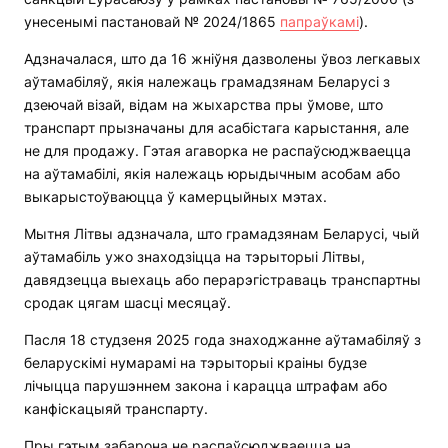
унесенымі пастановай № 2024/1865
папраўкамі
).
Адзначалася, што да 16 жніўня дазволены ўвоз легкавых
аўтамабіляў, якія належаць грамадзянам Беларусі з
дзеючай візай, відам на жыхарства пры ўмове, што
транспарт прызначаны для асабістага карыстання, але
не для продажу. Гэтая агаворка не распаўсюджваецца
на аўтамабілі, якія належаць юрыдычным асобам або
выкарыстоўваюцца ў камерцыйных мэтах.
Мытня Літвы адзначала, што грамадзянам Беларусі, чый
аўтамабіль ужо знаходзіцца на тэрыторыі Літвы,
давядзецца выехаць або перарэгістраваць транспартны
сродак цягам шасці месяцаў.
Пасля 18 студзеня 2025 года знаходжанне аўтамабіляў з
беларускімі нумарамі на тэрыторыі краіны будзе
лічыцца парушэннем закона і карацца штрафам або
канфіскацыяй транспарту.
Пры гэтым забарона не распаўсюджваецца на