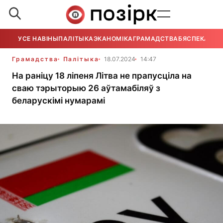
УСЕ НАВІНЫ
ПАЛІТЫКА
ЭКАНОМІКА
ГРАМАДСТВА
БЯСПЕКА
УСЕ
Грамадства
Палітыка
18.07.2024
14:47
На раніцу 18 ліпеня Літва не прапусціла на
сваю тэрыторыю 26 аўтамабіляў з
беларускімі нумарамі