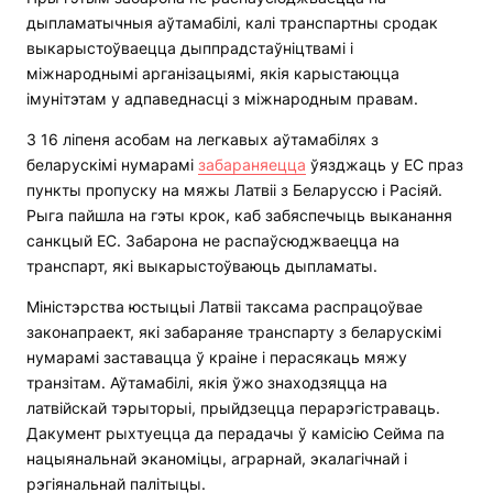
дыпламатычныя аўтамабілі, калі транспартны сродак
выкарыстоўваецца дыппрадстаўніцтвамі і
міжнароднымі арганізацыямі, якія карыстаюцца
імунітэтам у адпаведнасці з міжнародным правам.
З 16 ліпеня асобам на легкавых аўтамабілях з
беларускімі нумарамі
забараняецца
ўязджаць у ЕС праз
пункты пропуску на мяжы Латвіі з Беларуссю і Расіяй.
Рыга пайшла на гэты крок, каб забяспечыць выканання
санкцый ЕС. Забарона не распаўсюджваецца на
транспарт, які выкарыстоўваюць дыпламаты.
Міністэрства юстыцыі Латвіі таксама распрацоўвае
законапраект, які забараняе транспарту з беларускімі
нумарамі заставацца ў краіне і перасякаць мяжу
транзітам. Аўтамабілі, якія ўжо знаходзяцца на
латвійскай тэрыторыі, прыйдзецца перарэгістраваць.
Дакумент рыхтуецца да перадачы ў камісію Сейма па
нацыянальнай эканоміцы, аграрнай, экалагічнай і
рэгіянальнай палітыцы.