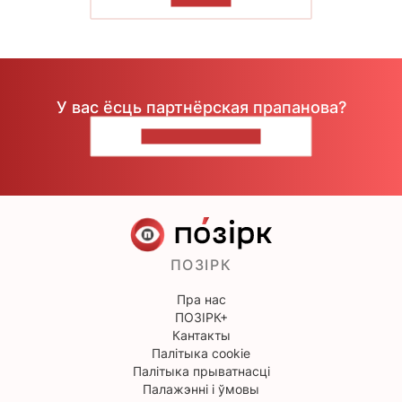
У вас ёсць партнёрская прапанова?
НАПІШЫЦЕ НАМ
ПОЗІРК
Пра нас
ПОЗІРК+
Кантакты
Палітыка cookie
Палітыка прыватнасці
Палажэнні і ўмовы