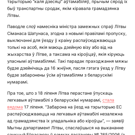
тэрыторыю “каля дзесяці” аўтамабіляў, прычым сярод іх
быў транспартны сродак, якім кіравала грамадзянка
Літвы.
Паводле слоў намесніка міністра замежных спраў Літвы
Сіманаса Шатунаса, згодна з новымі правіламі пропуску,
выключэнні для ўезду ў краіну распаўсюджваюцца
толькі на асоб, якія маюць дзейную візу або від на
жыхарства ў Літве, а таксама на кіроўцаў, якія кіруюць
уласнымі аўтамабілямі. Такі парадак праходжання мяжы
будзе дзейнічаць да 16 жніўня, пасля гэтага ўезд у Літву
будзе забаронены ўсім аўтамабілям з беларускімі
нумарамі.
Пра тое, што з 18 ліпеня Літва перастане ўпускаць
легкавыя аўтамабілі з беларускімі нумарамі,
стала
вядома
17 ліпеня. “Забарона на ўезд на тэрыторыю ЕС
распаўсюджваецца на легкавыя аўтамабілі незалежна
ад грамадзянства іх уладальніка або кіроўцы”, — заявіў
Мытны дэпартамент Літвы, спаслаўшыся на выкананне
санкцый Еўрасаюзу ў рамках пастановы № 765/2006 (з