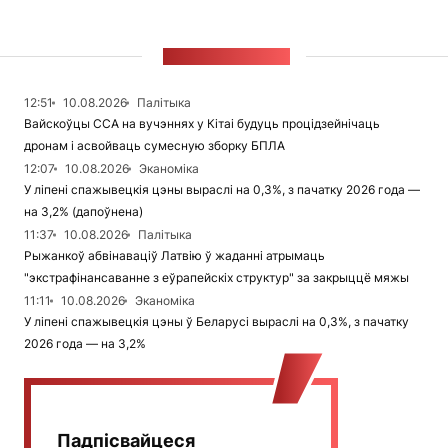
СТУЖКА НАВІН
12:51
10.08.2026
Палітыка
Вайскоўцы ССА на вучэннях у Кітаі будуць процідзейнічаць
дронам і асвойваць сумесную зборку БПЛА
12:07
10.08.2026
Эканоміка
У ліпені спажывецкія цэны выраслі на 0,3%, з пачатку 2026 года —
на 3,2% (дапоўнена)
11:37
10.08.2026
Палітыка
Рыжанкоў абвінаваціў Латвію ў жаданні атрымаць
"экстрафінансаванне з еўрапейскіх структур" за закрыццё мяжы
11:11
10.08.2026
Эканоміка
У ліпені спажывецкія цэны ў Беларусі выраслі на 0,3%, з пачатку
2026 года — на 3,2%
Падпісвайцеся