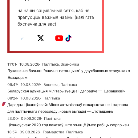
на нашы сацыяльныя сеткі, каб не
прапусціць важныя навіны (калі гэта
бяспечна для вас)
11:01
10.08.2026
Палітыка, Эканоміка
Лукашэнка бачыць "значны патэнцыял" у двухбаковых стасунках з
Эквадорам
09:47
10.08.2026
Бяспека, Палітыка
Беларуская адукацыя мілітарызуецца і дэградуе — Церашковіч
08:24
10.08.2026
Палітыка
Дарадца Ціханоўскай: Мінск актывізаваў выкарыстанне Інтэрпола
для палітычнага пераследу, новыя выпадкі — штотыдзень
23:00
09.08.2026
Палітыка
Ціханоўская: 2020 год паказаў, што жыццё ўмее рабіць сюрпрызы
18:57
09.08.2026
Грамадства, Палітыка