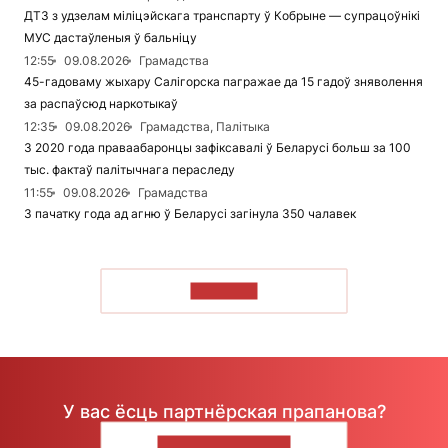
ДТЗ з удзелам міліцэйскага транспарту ў Кобрыне — супрацоўнікі
МУС дастаўленыя ў бальніцу
12:55
09.08.2026
Грамадства
45-гадоваму жыхару Салігорска пагражае да 15 гадоў зняволення
за распаўсюд наркотыкаў
12:35
09.08.2026
Грамадства, Палітыка
З 2020 года праваабаронцы зафіксавалі ў Беларусі больш за 100
тыс. фактаў палітычнага пераследу
11:55
09.08.2026
Грамадства
З пачатку года ад агню ў Беларусі загінула 350 чалавек
ЧЫТАЦЬ
У вас ёсць партнёрская прапанова?
НАПІШЫЦЕ НАМ