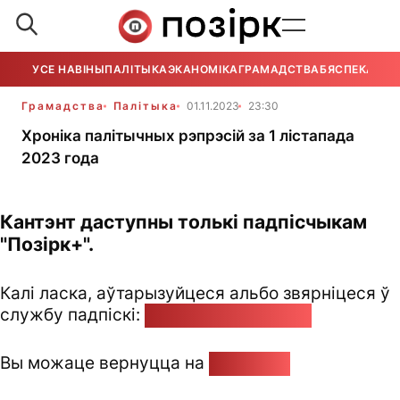
УСЕ НАВІНЫ
ПАЛІТЫКА
ЭКАНОМІКА
ГРАМАДСТВА
БЯСПЕКА
УСЕ
Грамадства
Палітыка
01.11.2023
23:30
Хроніка палітычных рэпрэсій за 1 лістапада
2023 года
Кантэнт даступны толькі падпісчыкам
"Позірк+".
Калі ласка, аўтарызуйцеся альбо звярніцеся ў
службу падпіскі:
pozirk@pozirk.online
Вы можаце вернуцца на
Галоўную