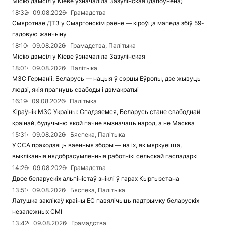
Місію дэмсіл у Кіеве ўзначаліла Зазулінская (дапоўнена)
18:32
09.08.2026
Грамадства
Смяротнае ДТЗ у Смаргонскім раёне — кіроўца мапеда збіў 59-
гадовую жанчыну
18:10
09.08.2026
Грамадства, Палітыка
Місію дэмсіл у Кіеве ўзначаліла Зазулінская
18:01
09.08.2026
Палітыка
МЗС Германіі: Беларусь — нацыя ў сэрцы Еўропы, дзе жывуць
людзі, якія прагнуць свабоды і дэмакратыі
16:19
09.08.2026
Палітыка
Кіраўнік МЗС Украіны: Спадзяемся, Беларусь стане свабоднай
краінай, будучыню якой пачне вызначаць народ, а не Масква
15:31
09.08.2026
Бяспека, Палітыка
У ССА праходзяць ваенныя зборы — на іх, як мяркуецца,
выкліканыя нядобрасумленныя работнікі сельскай гаспадаркі
14:26
09.08.2026
Грамадства
Двое беларускіх альпіністаў зніклі ў гарах Кыргызстана
13:51
09.08.2026
Бяспека, Палітыка
Латушка заклікаў краіны ЕС павялічыць падтрымку беларускіх
незалежных СМІ
13:42
09.08.2026
Грамадства