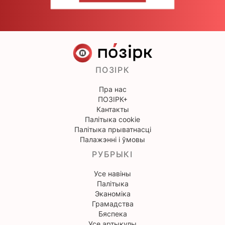
ПОЗІРК
Пра нас
ПОЗІРК+
Кантакты
Палітыка cookie
Палітыка прыватнасці
Палажэнні і ўмовы
РУБРЫКІ
Усе навіны
Палітыка
Эканоміка
Грамадства
Бяспека
Усе артыкулы