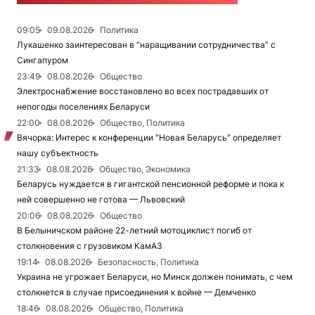
09:05
09.08.2026
Политика
Лукашенко заинтересован в “наращивании сотрудничества” с
Сингапуром
23:49
08.08.2026
Общество
Электроснабжение восстановлено во всех пострадавших от
непогоды поселениях Беларуси
22:00
08.08.2026
Общество, Политика
Вячорка: Интерес к конференции "Новая Беларусь" определяет
нашу субъектность
21:33
08.08.2026
Общество, Экономика
Беларусь нуждается в гигантской пенсионной реформе и пока к
ней совершенно не готова — Львовский
20:06
08.08.2026
Общество
В Белыничском районе 22-летний мотоциклист погиб от
столкновения с грузовиком КамАЗ
19:14
08.08.2026
Безопасность, Политика
Украина не угрожает Беларуси, но Минск должен понимать, с чем
столкнется в случае присоединения к войне — Демченко
18:46
08.08.2026
Общество, Политика