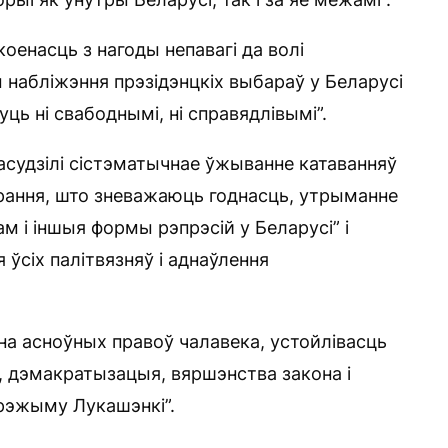
коенасць з нагоды непавагі да волі
 набліжэння прэзідэнцкіх выбараў у Беларусі
дуць ні свабоднымі, ні справядлівымі”.
 асудзілі сістэматычнае ўжыванне катаванняў
арання, што зневажаюць годнасць, утрыманне
ам і іншыя формы рэпрэсій у Беларусі” і
 ўсіх палітвязняў і аднаўлення
а асноўных правоў чалавека, устойлівасць
, дэмакратызацыя, вяршэнства закона і
 рэжыму Лукашэнкі”.