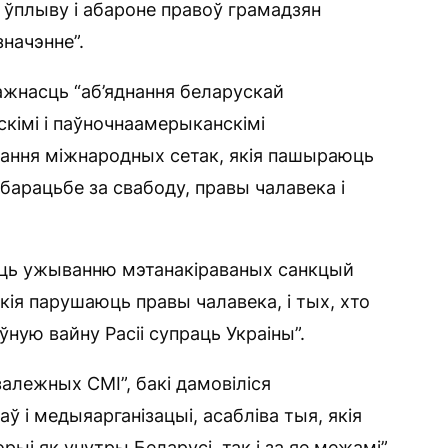
 ўплыву і абароне правоў грамадзян
значэнне”.
важнасць “аб’яднання беларускай
скімі і паўночнаамерыканскімі
вання міжнародных сетак, якія пашыраюць
барацьбе за свабоду, правы чалавека і
асць ужыванню мэтанакіраваных санкцый
кія парушаюць правы чалавека, і тых, хто
ўную вайну Расіі супраць Украіны”.
лежных СМІ”, бакі дамовіліся
ў і медыяарганізацыі, асабліва тыя, якія
і як унутры Беларусі, так і за яе межамі”.