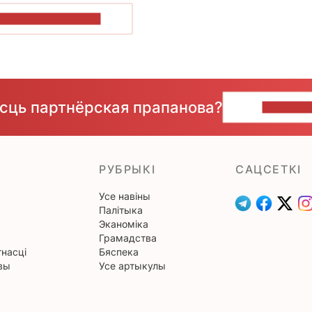
ПАКАЗАЦЬ БОЛЬШ
ёсць партнёрская прапанова?
НАПІШЫ
РУБРЫКІ
САЦСЕТКІ
Усе навіны
Палітыка
Эканоміка
Грамадства
насці
Бяспека
вы
Усе артыкулы