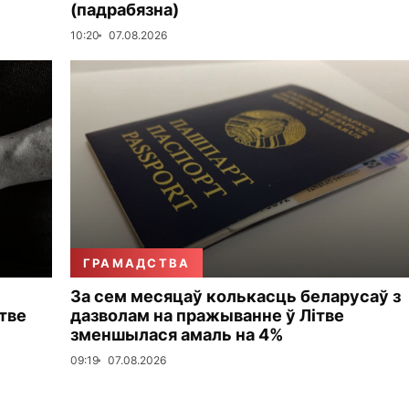
(падрабязна)
10:20
07.08.2026
ГРАМАДСТВА
За сем месяцаў колькасць беларусаў з
тве
дазволам на пражыванне ў Літве
зменшылася амаль на 4%
09:19
07.08.2026