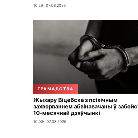
10:29
07.08.2026
ГРАМАДСТВА
Жыхару Віцебска з псіхічным
захворваннем абвінавачаны ў забойс
10-месячнай дзяўчынкі
10:03
07.08.2026