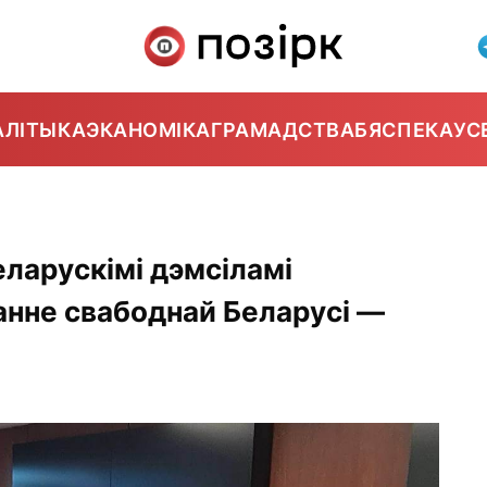
АЛІТЫКА
ЭКАНОМІКА
ГРАМАДСТВА
БЯСПЕКА
УС
ларускімі дэмсіламі
анне свабоднай Беларусі —