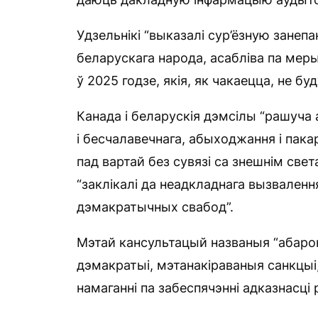
Удзельнікі “выказалі сур’ёзную занепа
беларускага народа, асабліва па меры
ў 2025 годзе, якія, як чакаецца, не бу
Канада і беларускія дэмсілы “рашуча
і бесчалавечнага, абыходжання і пак
пад вартай без сувязі са знешнім свет
“заклікалі да неадкладнага вызвалення
дэмакратычных свабод”.
Мэтай кансультацый названыя “абарон
дэмакратыі, мэтанакіраваныя санкцыі
намаганні па забеспячэнні адказнасці