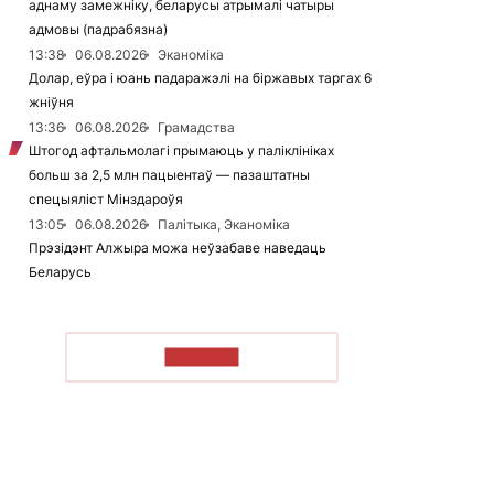
аднаму замежніку, беларусы атрымалі чатыры
адмовы (падрабязна)
13:38
06.08.2026
Эканоміка
Долар, еўра і юань падаражэлі на біржавых таргах 6
жніўня
13:36
06.08.2026
Грамадства
Штогод афтальмолагі прымаюць у паліклініках
больш за 2,5 млн пацыентаў — пазаштатны
спецыяліст Мінздароўя
13:05
06.08.2026
Палітыка, Эканоміка
Прэзідэнт Алжыра можа неўзабаве наведаць
Беларусь
ЧЫТАЦЬ