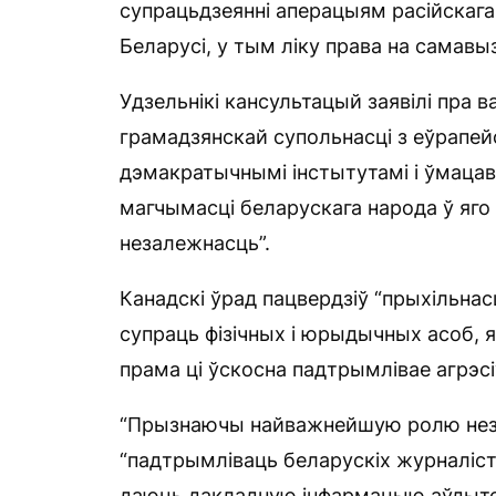
супрацьдзеянні аперацыям расійскага
Беларусі, у тым ліку права на самавы
Удзельнікі кансультацый заявілі пра 
грамадзянскай супольнасці з еўрапей
дэмакратычнымі інстытутамі і ўмаца
магчымасці беларускага народа ў яго 
незалежнасць”.
Канадскі ўрад пацвердзіў “прыхільн
супраць фізічных і юрыдычных асоб, я
прама ці ўскосна падтрымлівае агрэсі
“Прызнаючы найважнейшую ролю неза
“падтрымліваць беларускіх журналіста
даюць дакладную інфармацыю аўдыторы