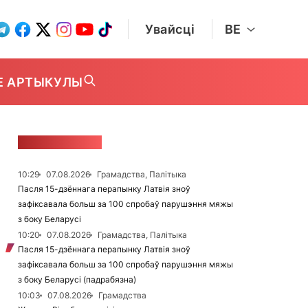
Увайсці
BE
Е АРТЫКУЛЫ
СТУЖКА НАВІН
10:29
07.08.2026
Грамадства, Палітыка
Пасля 15-дзённага перапынку Латвія зноў
зафіксавала больш за 100 спробаў парушэння мяжы
з боку Беларусі
10:20
07.08.2026
Грамадства, Палітыка
Пасля 15-дзённага перапынку Латвія зноў
зафіксавала больш за 100 спробаў парушэння мяжы
з боку Беларусі (падрабязна)
10:03
07.08.2026
Грамадства