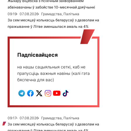
Жыхару Віцебска з псіхічным захворваннем
абвінавачаны ў забойстве 10-месячнай дзяўчынкі
09:19
07.08.2026
Грамадства, Палітыка
За сем месяцаў колькасць беларусаў з дазволам на
пражыванне ў Літве зменшылася амаль на 4%
Падпісвайцеся
на нашы сацыяльныя сеткі, каб не
прапусціць важныя навіны (калі гэта
бяспечна для вас)
09:17
07.08.2026
Грамадства, Палітыка
За сем месяцаў колькасць беларусаў з дазволам на
пражыванне ў Літве зменшылася амаль на 4%