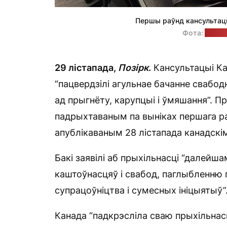
Першы раўнд кансультацы
Фота:
Офіс 
29 лістапада,
Позірк
.
Кансультацыі Ка
“пацвердзілі агульнае бачанне свабо
ад прыгнёту, карупцыі і ўмяшання”. П
падрыхтаваным па выніках першага ра
апублікаваным 28 лістапада канадск
Бакі заявілі аб прыхільнасці “далей
каштоўнасцяў і свабод, паглыбленню
супрацоўніцтва і сумесных ініцыятыў”
Канада “падкрэсліла сваю прыхільнас