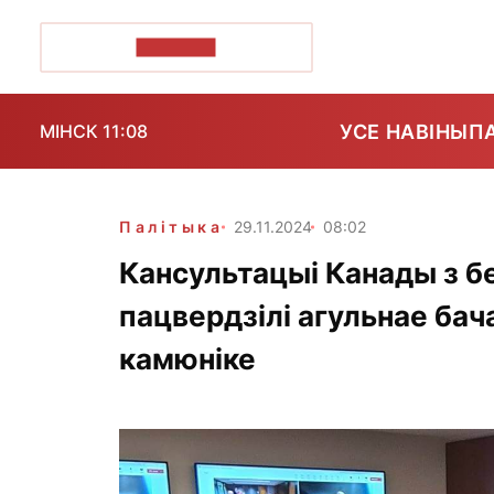
ПОЗІРК+
УСЕ НАВІНЫ
П
МІНСК 11:08
Палітыка
29.11.2024
08:02
Кансультацыі Канады з бе
пацвердзілі агульнае бач
камюніке