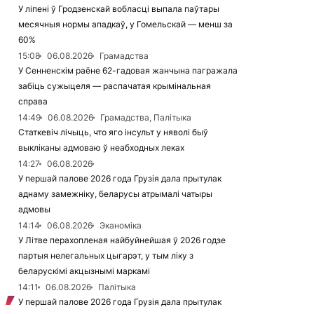
У ліпені ў Гродзенскай вобласці выпала паўтары
месячныя нормы ападкаў, у Гомельскай — менш за
60%
15:08
06.08.2026
Грамадства
У Сенненскім раёне 62-гадовая жанчына пагражала
забіць сужыцеля — распачатая крымінальная
справа
14:49
06.08.2026
Грамадства, Палітыка
Статкевіч лічыць, что яго інсульт у няволі быў
выкліканы адмоваю ў неабходных леках
14:27
06.08.2026
У першай палове 2026 года Грузія дала прытулак
аднаму замежніку, беларусы атрымалі чатыры
адмовы
14:14
06.08.2026
Эканоміка
У Літве перахопленая найбуйнейшая ў 2026 годзе
партыя нелегальных цыгарэт, у тым ліку з
беларускімі акцызнымі маркамі
14:11
06.08.2026
Палітыка
У першай палове 2026 года Грузія дала прытулак