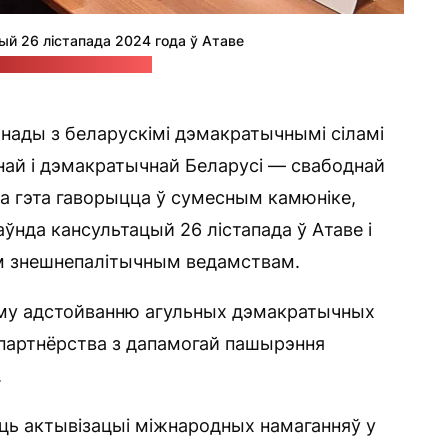
й 26 лістапада 2024 года ў Атаве
Святланы Ціханоўскай
нады з беларускімі дэмакратычнымі сіламі
днай і дэмакратычнай Беларусі — свабоднай
ра гэта гаворыцца ў сумесным камюніке,
ўнда кансультацый 26 лістапада ў Атаве і
ім знешнепалітычным ведамствам.
шаму адстойванню агульных дэмакратычных
 партнёрства з дапамогай пашырэння
.
ць актывізацыі міжнародных намаганняў у