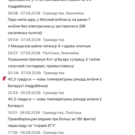
(падрабязна)
08:58
07.08.2026
Грамадства, Эканоміка
Праз непагадзь у Мінскай вобласці на ранак 7
жніўня без электрычнасці заставалася 288
населеных пунктаў
08:54
07.08.2026
Грамадства
У Мазырскім раёне патануў 4-гадовы хлопчык
08:27
07.08.2026
Палітыка, Эканоміка
Лукашэнка прапануе Кот-д'Івуару супрацу ў галіне
сельскай гаспадаркі, прамысловасці
00:24
07.08.2026
Грамадства
40,3 градуса — новы тэмпературны рэкорд жніўня ў
Беларусі (падрабязна)
22:42
06.08.2026
Грамадства
40,3 градуса — новы тэмпературны рэкорд жніўня ў
Беларусі
19:57
06.08.2026
Грамадства, Палітыка
Правабаронцам вядома пра больш за 180 фактаў
пераследу па "справе ЕГУ"
17:36
06.08.2026
Грамадства