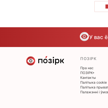
У вас 
ПОЗІРК
Пра нас
ПОЗІРК+
Кантакты
Палітыка cookie
Палітыка прыват
Палажэнні і ўмо