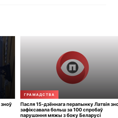
ГРАМАДСТВА
 зноў
Пасля 15-дзённага перапынку Латвія зн
зафіксавала больш за 100 спробаў
парушэння мяжы з боку Беларусі