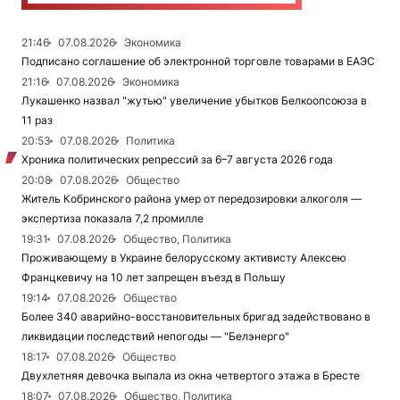
21:46
07.08.2026
Экономика
Подписано соглашение об электронной торговле товарами в ЕАЭС
21:16
07.08.2026
Экономика
Лукашенко назвал "жутью" увеличение убытков Белкоопсоюза в
11 раз
20:53
07.08.2026
Политика
Хроника политических репрессий за 6–7 августа 2026 года
20:08
07.08.2026
Общество
Житель Кобринского района умер от передозировки алкоголя —
экспертиза показала 7,2 промилле
19:31
07.08.2026
Общество, Политика
Проживающему в Украине белорусскому активисту Алексею
Францкевичу на 10 лет запрещен въезд в Польшу
19:14
07.08.2026
Общество
Более 340 аварийно-восстановительных бригад задействовано в
ликвидации последствий непогоды — "Белэнерго"
18:17
07.08.2026
Общество
Двухлетняя девочка выпала из окна четвертого этажа в Бресте
18:07
07.08.2026
Общество, Политика