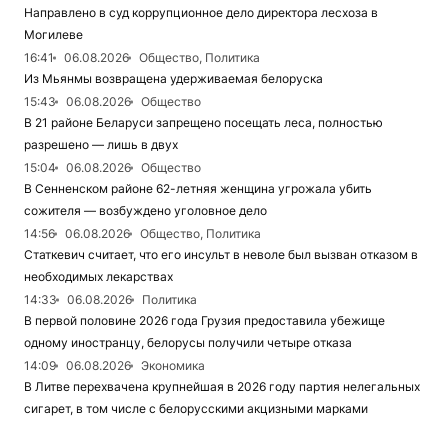
Направлено в суд коррупционное дело директора лесхоза в
Могилеве
16:41
06.08.2026
Общество, Политика
Из Мьянмы возвращена удерживаемая белоруска
15:43
06.08.2026
Общество
В 21 районе Беларуси запрещено посещать леса, полностью
разрешено — лишь в двух
15:04
06.08.2026
Общество
В Сенненском районе 62-летняя женщина угрожала убить
сожителя — возбуждено уголовное дело
14:56
06.08.2026
Общество, Политика
Статкевич считает, что его инсульт в неволе был вызван отказом в
необходимых лекарствах
14:33
06.08.2026
Политика
В первой половине 2026 года Грузия предоставила убежище
одному иностранцу, белорусы получили четыре отказа
14:09
06.08.2026
Экономика
В Литве перехвачена крупнейшая в 2026 году партия нелегальных
сигарет, в том числе с белорусскими акцизными марками