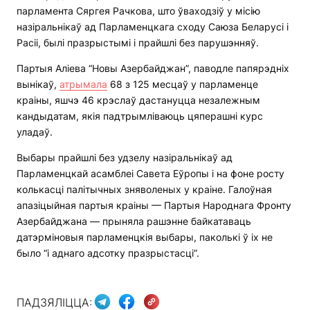
парламента Сяргея Рачкова, што ўваходзіў у місію
назіральнікаў ад Парламенцкага сходу Саюза Беларусі і
Расіі, былі празрыстымі і прайшлі без парушэнняў.
Партыя Аліева “Новы Азербайджан”, паводле папярэдніх
вынікаў,
атрымала
68 з 125 месцаў у парламенце
краіны, яшчэ 46 крэслаў дастануцца незалежным
кандыдатам, якія падтрымліваюць цяперашні курс
уладаў.
Выбары прайшлі без удзелу назіральнікаў ад
Парламенцкай асамблеі Савета Еўропы і на фоне росту
колькасці палітычных зняволеных у краіне. Галоўная
апазіцыйная партыя краіны — Партыя Народнага Фронту
Азербайджана — прыняла рашэнне байкатаваць
датэрміновыя парламенцкія выбары, паколькі ў іх не
было “і аднаго адсотку празрыстасці”.
ПАДЗЯЛІЦЦА: