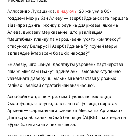
Аляксандр Лукашэнка,
віншуючы
26 жніўня з 60-
годдзем Мехрыбан Аліеву — азербайджанскага першага
віцэ-прэзідэнта і жонку кіраўніка дзяржавы Ільхама
Аліева, выказаў меркаванне, што рэалізацыя
“маштабных планаў па нарошчванні ўсяго комплексу”
стасункаў Беларусі і Азербайджана “ў поўнай меры
адпавядае інтарэсам брацкіх народаў”.
Ён заявіў, што шануе “дасягнуты ўзровень партнёрства
паміж Мінскам і Баку”, адзначаны “высокай ступенню
ўзаемнага даверу, шчыльнымі кантактамі ў розных
галінах і вялікай стратэгічнай значнасцю”.
Азербайджан, з якім рэжым Лукашэнкі імкнецца
ўмацоўваць стасункі, фактычна з’яўляецца ворагам
Арменіі — фармальнага саюзніка Мінска па Арганізацыі
Дагавора аб калектыўнай бяспецы (АДКБ) і партнёра па
Еўразійскім эканамічным саюзе.
Ерэван замарозіў удзел і не выключыў магчымасці