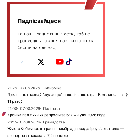
Падпісвайцеся
на нашы сацыяльныя сеткі, каб не
прапусціць важныя навіны (калі гэта
бяспечна для вас)
21:25
07.08.2026
Эканоміка
Лукашэнка назваў “жудасцю” павелічэнне страт Белкаапсаюза ў
11 разоў
21:08
07.08.2026
Палітыка
Хроніка палітычных рэпрэсій за 6–7 жніўня 2026 года
20:15
07.08.2026
Грамадства
Жыхар Кобрынскага раёна памёр ад перадазіроўкі алкаголю —
экспертыза паказала 7,2 праміле