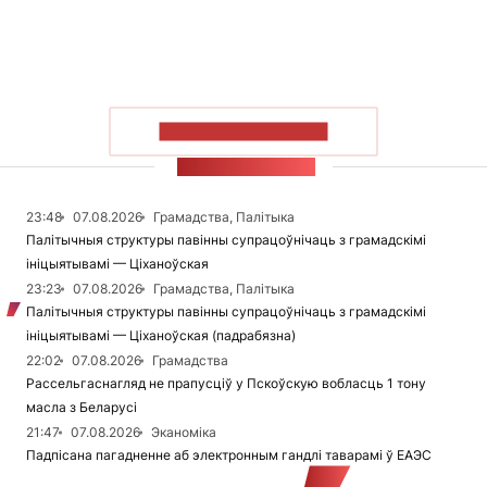
ПАКАЗАЦЬ БОЛЬШ
СТУЖКА НАВІН
23:48
07.08.2026
Грамадства, Палітыка
Палітычныя структуры павінны супрацоўнічаць з грамадскімі
ініцыятывамі — Ціханоўская
23:23
07.08.2026
Грамадства, Палітыка
Палітычныя структуры павінны супрацоўнічаць з грамадскімі
ініцыятывамі — Ціханоўская (падрабязна)
22:02
07.08.2026
Грамадства
Рассельгаснагляд не прапусціў у Пскоўскую вобласць 1 тону
масла з Беларусі
21:47
07.08.2026
Эканоміка
Падпісана пагадненне аб электронным гандлі таварамі ў ЕАЭС