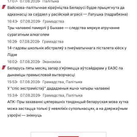
17:07
07.08.2026
Палітыка
Вайскова-палітычнае кіраўніцтва Беларусі будзе прыцягнута да
адказнасці за саўдзел у расійскай агрэсіі — Латушка (падрабязна)
16:43
07.08.2026
Грамадства
Тры чалавекі памерлі ў Быхаве — следства мяркуе атручэнне
сурагатным алкаголем
16:26
07.08.2026
Грамадства
14-гадовы школьнік абстраляў з пнеўматычнага пісталета кіёск у
Лідзе
16:02
07.08.2026
Эканоміка
Беларусь пяты месяц запар з'яўляецца аўтсайдарам у ЕАЭС па
дынаміцы прамысловай вытворчасці
15:53
07.08.2026
Грамадства, Палітыка
У "спіс экстрэмістаў" дададзеныя яшчэ чатыры чалавекі
15:34
07.08.2026
Грамадства, Палітыка
АПК: Пры захаванні цяперашніх тэндэнцый беларуская мова хутка
можа застацца толькі ў невялікіх супольнасцях, а на дзяржаўным
узроўні — знікнуць