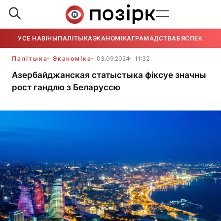
УСЕ НАВІНЫ
ПАЛІТЫКА
ЭКАНОМІКА
ГРАМАДСТВА
БЯСПЕКА
УСЕ
Палітыка
Эканоміка
03.09.2024
11:32
Азербайджанская статыстыка фіксуе значны
рост гандлю з Беларуссю