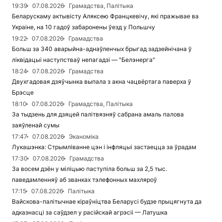
19:39
07.08.2026
Грамадства, Палітыка
Беларускаму актывісту Аляксею Францкевічу, які пражывае ва
Украіне, на 10 гадоў забаронены ўезд у Польшчу
19:22
07.08.2026
Грамадства
Больш за 340 аварыйна-аднаўленчых брыгад задзейнічана ў
ліквідацыі наступстваў непагадзі — "Белэнерга"
18:24
07.08.2026
Грамадства
Двухгадовая дзяўчынка выпала з акна чацвёртага паверха ў
Брэсце
18:10
07.08.2026
Грамадства, Палітыка
За тыдзень для дзяцей палітвязняў сабрана амаль палова
заяўленай сумы
17:47
07.08.2026
Эканоміка
Лукашэнка: Стрымліванне цэн і інфляцыі застаецца за ўрадам
17:30
07.08.2026
Грамадства
За восем дзён у міліцыю паступіла больш за 2,5 тыс.
паведамленняў аб званках тэлефонных махляроў
17:15
07.08.2026
Палітыка
Вайскова-палітычнае кіраўніцтва Беларусі будзе прыцягнута да
адказнасці за саўдзел у расійскай агрэсіі — Латушка