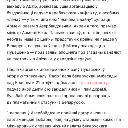
выхаду з АДКБ, абвінаваціўшы арганізацыю ў
бяздзейнасці падчас карабахскага канфлікту, а асобных
членаў — у тым, што яны “планавалі вайну” супраць
Арменіі разам з Азербайджанам. Акрамя таго, прэм’ер-
міністр Арменіі Нікол Пашынян заявіў, што ні ён, ані які-
небудзь іншы афіцыйны прадстаўнік краіны не паедзе ў
Беларусь, пакуль ва ўладзе ў Мінску знаходзіцца
Лукашэнка — праз заявы апошняга пра згаданы канфлікт
на сустрэчы з Аліевым у сярэдзіне траўня.
Пасля чарговых антыармянскіх заяў Лукашэнкі ў
інтэрв’ю тэлеканалу “Расія” каля беларускай амбасады
пад Ерэванам 21 жніўня адбылася
акцыя пратэсту
,
падчас якой дыпмісію закідалі яйкамі, памідорамі,
бульбай. Армянскія палітыкі прапанавалі разарваць
дыпламатычныя стасункі з Беларуссю.
1 верасня ў Азербайджане прайшлі датэрміновыя
парламенцкія выбары, якія, на думку старшыні камісіі па
міжнародных справах ніжняй палаты беларускага