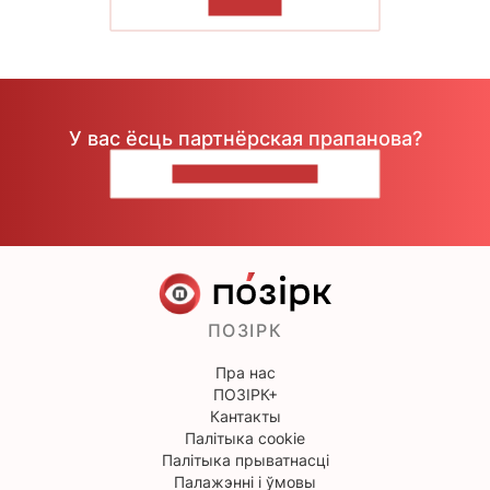
ЧЫТАЦЬ
У вас ёсць партнёрская прапанова?
НАПІШЫЦЕ НАМ
ПОЗІРК
Пра нас
ПОЗІРК+
Кантакты
Палітыка cookie
Палітыка прыватнасці
Палажэнні і ўмовы