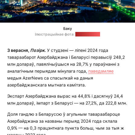
Баку
Ілюстрацыйнае фота:
wikimedia.org
3 верасня,
Позірк
.
У студзені — ліпені 2024 года
тавараабарот Азербайджана і Беларусі перавысіў 248,2
млн долараў, павялічыўшыся на 28,7% у параўнанні з
аналагічным перыядам мінулага года,
паведамляе
медыя AzerNews са спасылкай на даныя
азербайджанскага мытнага камітэта.
Экспарт Азербайджана вырас на 44,8% і дасягнуў 24,4
млн долараў, імпарт з Беларусі — на 27,2%, да 222,8 млн.
Доля гандлю з Беларуссю ў агульным тавараабароце
Азербайджана за названы перыяд 2024 года склала
0,9% — на 0,3 працэнтнага пункта больш, чым за тыя ж
месяцы 2023 года.