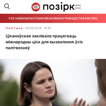
УСЕ НАВІНЫ
ПАЛІТЫКА
ЭКАНОМІКА
ГРАМАДСТВА
БЯСПЕКА
УСЕ
Палітыка
04.09.2024
16:30
Ціханоўская заклікала працягваць
міжнародны ціск для вызвалення ўсіх
палітвязняў