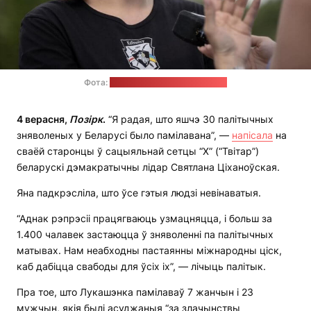
Фота:
Офіс Святланы Ціханоўскай
4 верасня,
Позірк
.
“Я радая, што яшчэ 30 палітычных
зняволеных у Беларусі было памілавана”, —
напісала
на
сваёй старонцы ў сацыяльнай сетцы “Х” (“Твітар”)
беларускі дэмакратычны лідар Святлана Ціханоўская.
Яна падкрэсліла, што ўсе гэтыя людзі невінаватыя.
“Аднак рэпрэсіі працягваюць узмацняцца, і больш за
1.400 чалавек застаюцца ў зняволенні па палітычных
матывах. Нам неабходны пастаянны міжнародны ціск,
каб дабіцца свабоды для ўсіх іх”, — лічыць палітык.
Пра тое, што Лукашэнка памілаваў 7 жанчын і 23
мужчын, якія былі асуджаныя “за злачынствы