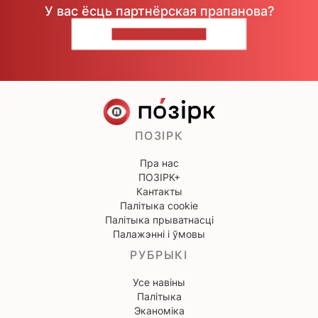
У вас ёсць партнёрская прапанова?
НАПІШЫЦЕ НАМ
ПОЗІРК
Пра нас
ПОЗІРК+
Кантакты
Палітыка cookie
Палітыка прыватнасці
Палажэнні і ўмовы
РУБРЫКІ
Усе навіны
Палітыка
Эканоміка