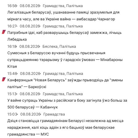
16:56
08.08.2026
Грамадства, Палітыка
Легалізацыя беларусаў, ушанаванне памяці зразумелыя для
мірнага часу, але ва Украіне вайна — амбасадар Чарнагор
16:27
08.08.2026
Грамадства, Палітыка
Патрэбныя ідэі, каб разварушыць беларусаў замежжа, лічыць
Лябедзька
16:18
08.08.2026
Бяспека, Палітыка
Сумесныя з Беларуссю вучэнні будуць прысвечаныя
супрацьдзеянню тэрарызму ў гарадскіх ўмовах — Мінабароны
Кітая
15:46
08.08.2026
Грамадства, Палітыка
Канферэнцыя "Новая Беларусь" заўжды прыводзіць да "змены
палітык" — Баркоўскі
15:13
08.08.2026
Грамадства, Палітыка
У вайне супраць Украіны з расійскага боку загінула ўжо больш за
500 беларусаў — Кабанчук
15:03
08.08.2026
Грамадства
Дзіця становіцца грамадзянінам Беларусі незалежна ад месца
нараджэння, калі хоць адзін з яго бацькоў мае беларускае
грамадзянства — МУС