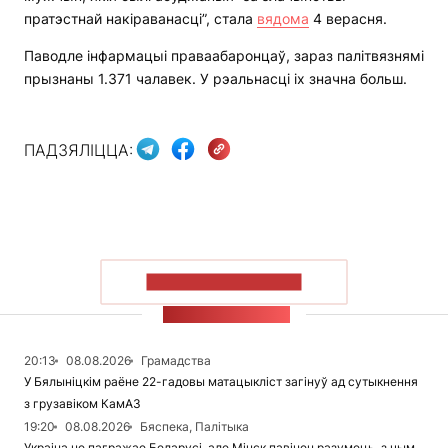
пратэстнай накіраванасці”, стала
вядома
4 верасня.
Паводле інфармацыі праваабаронцаў, зараз палітвязнямі
прызнаны 1.371 чалавек. У рэальнасці іх значна больш.
ПАДЗЯЛІЦЦА:
ПАКАЗАЦЬ БОЛЬШ
СТУЖКА НАВІН
20:13
08.08.2026
Грамадства
У Бялыніцкім раёне 22-гадовы матацыкліст загінуў ад сутыкнення
з грузавіком КамАЗ
19:20
08.08.2026
Бяспека, Палітыка
Украіна не пагражае Беларусі, але Мінск павінен разумець, з чым