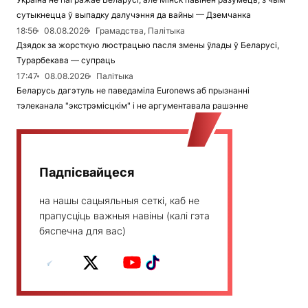
сутыкнецца ў выпадку далучэння да вайны — Дземчанка
18:56
08.08.2026
Грамадства, Палітыка
Дзядок за жорсткую люстрацыю пасля змены ўлады ў Беларусі,
Турарбекава — супраць
17:47
08.08.2026
Палітыка
Беларусь дагэтуль не паведаміла Euronews аб прызнанні
тэлеканала "экстрэмісцкім" і не аргументавала рашэнне
Падпісвайцеся
на нашы сацыяльныя сеткі, каб не
прапусціць важныя навіны (калі гэта
бяспечна для вас)