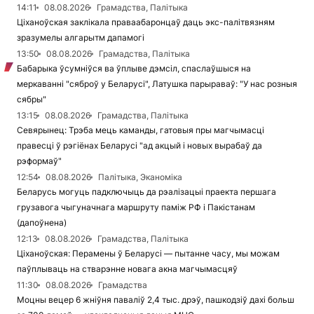
14:11
08.08.2026
Грамадства, Палітыка
Ціханоўская заклікала праваабаронцаў даць экс-палітвязням
зразумелы алгарытм дапамогі
13:50
08.08.2026
Грамадства, Палітыка
Бабарыка ўсумніўся ва ўплыве дэмсіл, спаслаўшыся на
меркаванні "сяброў у Беларусі", Латушка парыраваў: "У нас розныя
сябры"
13:15
08.08.2026
Грамадства, Палітыка
Севярынец: Трэба мець каманды, гатовыя пры магчымасці
правесці ў рэгіёнах Беларусі "ад акцый і новых вырабаў да
рэформаў"
12:54
08.08.2026
Палітыка, Эканоміка
Беларусь могуць падключыць да рэалізацыі праекта першага
грузавога чыгуначнага маршруту паміж РФ і Пакістанам
(дапоўнена)
12:13
08.08.2026
Грамадства, Палітыка
Ціханоўская: Перамены ў Беларусі — пытанне часу, мы можам
паўплываць на стварэнне новага акна магчымасцяў
11:30
08.08.2026
Грамадства
Моцны вецер 6 жніўня паваліў 2,4 тыс. дрэў, пашкодзіў дахі больш