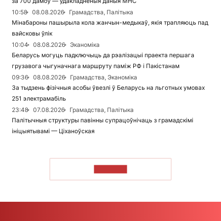
за 700 дамоў — удакладненыя даныя МНС
10:58
08.08.2026
Грамадства, Палітыка
Мінабароны пашырыла кола жанчын-медыкаў, якія трапляюць пад
вайсковы ўлік
10:04
08.08.2026
Эканоміка
Беларусь могуць падключыць да рэалізацыі праекта першага
грузавога чыгуначнага маршруту паміж РФ і Пакістанам
09:36
08.08.2026
Грамадства, Эканоміка
За тыдзень фізічныя асобы ўвезлі ў Беларусь на льготных умовах
251 электрамабіль
23:48
07.08.2026
Грамадства, Палітыка
Палітычныя структуры павінны супрацоўнічаць з грамадскімі
ініцыятывамі — Ціханоўская
ЧЫТАЦЬ