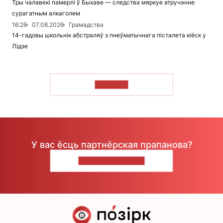
Тры чалавекі памерлі ў Быхаве — следства мяркуе атручэнне
сурагатным алкаголем
16:26
07.08.2026
Грамадства
14-гадовы школьнік абстраляў з пнеўматычнага пісталета кіёск у
Лідзе
ЧЫТАЦЬ
У вас ёсць партнёрская прапанова?
НАПІШЫЦЕ НАМ