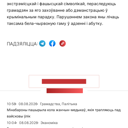
экстрэмісцкай і фашысцкай сімволікай, пераследуюць
грамадзян за яго захоўванне або дэманстрацыю ў
крымінальным парадку. Парушэннем закона яны лічаць
таксама бела-чырвоную гаму ў адзенні і абутку.
ПАДЗЯЛІЦЦА:
ПАКАЗАЦЬ БОЛЬШ
СТУЖКА НАВІН
10:58
08.08.2026
Грамадства, Палітыка
Мінабароны пашырыла кола жанчын-медыкаў, якія трапляюць пад
вайсковы ўлік
10:04
08.08.2026
Эканоміка