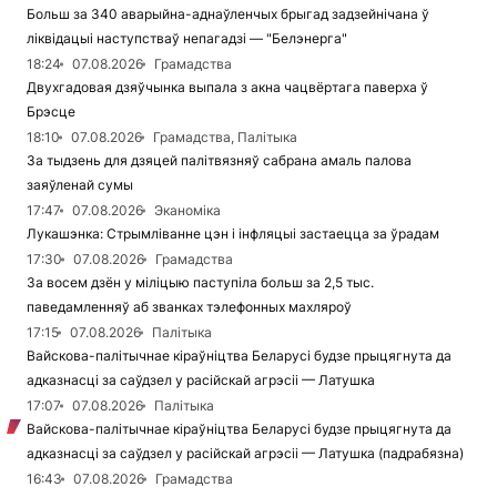
Больш за 340 аварыйна-аднаўленчых брыгад задзейнічана ў
ліквідацыі наступстваў непагадзі — "Белэнерга"
18:24
07.08.2026
Грамадства
Двухгадовая дзяўчынка выпала з акна чацвёртага паверха ў
Брэсце
18:10
07.08.2026
Грамадства, Палітыка
За тыдзень для дзяцей палітвязняў сабрана амаль палова
заяўленай сумы
17:47
07.08.2026
Эканоміка
Лукашэнка: Стрымліванне цэн і інфляцыі застаецца за ўрадам
17:30
07.08.2026
Грамадства
За восем дзён у міліцыю паступіла больш за 2,5 тыс.
паведамленняў аб званках тэлефонных махляроў
17:15
07.08.2026
Палітыка
Вайскова-палітычнае кіраўніцтва Беларусі будзе прыцягнута да
адказнасці за саўдзел у расійскай агрэсіі — Латушка
17:07
07.08.2026
Палітыка
Вайскова-палітычнае кіраўніцтва Беларусі будзе прыцягнута да
адказнасці за саўдзел у расійскай агрэсіі — Латушка (падрабязна)
16:43
07.08.2026
Грамадства