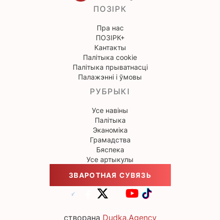
ПОЗІРК
Пра нас
ПОЗІРК+
Кантакты
Палітыка cookie
Палітыка прыватнасці
Палажэнні і ўмовы
РУБРЫКІ
Усе навіны
Палітыка
Эканоміка
Грамадства
Бяспека
Усе артыкулы
ЗВАРОТНАЯ СУВЯЗЬ
створана
Dudka.Agency