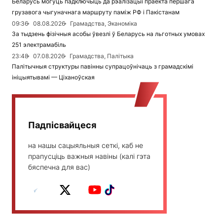
Беларусь могуць падключыць да рэалізацыі праекта першага
грузавога чыгуначнага маршруту паміж РФ і Пакістанам
09:36
08.08.2026
Грамадства, Эканоміка
За тыдзень фізічныя асобы ўвезлі ў Беларусь на льготных умовах
251 электрамабіль
23:48
07.08.2026
Грамадства, Палітыка
Палітычныя структуры павінны супрацоўнічаць з грамадскімі
ініцыятывамі — Ціханоўская
Падпісвайцеся
на нашы сацыяльныя сеткі, каб не
прапусціць важныя навіны (калі гэта
бяспечна для вас)