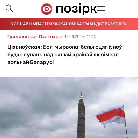
УСЕ НАВІНЫ
ПАЛІТЫКА
ЭКАНОМІКА
ГРАМАДСТВА
БЯСПЕКА
УСЕ
Грамадства
Палітыка
19.09.2024
11:13
Ціханоўская: Бел-чырвона-белы сцяг ізноў
будзе лунаць над нашай краінай як сімвал
вольнай Беларусі