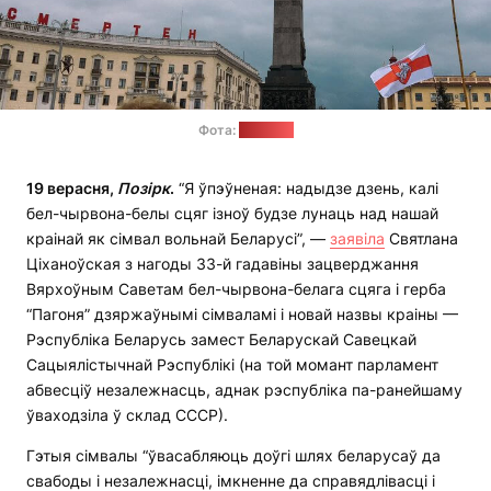
Фота:
"Позірк"
19 верасня,
Позірк
.
“Я ўпэўненая: надыдзе дзень, калі
бел-чырвона-белы сцяг ізноў будзе лунаць над нашай
краінай як сімвал вольнай Беларусі”, —
заявіла
Святлана
Ціханоўская з нагоды 33-й гадавіны зацверджання
Вярхоўным Саветам бел-чырвона-белага сцяга і герба
“Пагоня” дзяржаўнымі сімваламі і новай назвы краіны —
Рэспубліка Беларусь замест Беларускай Савецкай
Сацыялістычнай Рэспублікі (на той момант парламент
абвесціў незалежнасць, аднак рэспубліка па-ранейшаму
ўваходзіла ў склад СССР).
Гэтыя сімвалы “ўвасабляюць доўгі шлях беларусаў да
свабоды і незалежнасці, імкненне да справядлівасці і