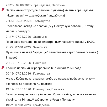
23:23
07.08.2026
Грамадства, Палітыка
Палітычныя структуры павінны супрацоўнічаць з грамадскімі
ініцыятывамі — Ціханоўская (падрабязна)
22:02
07.08.2026
Грамадства
Рассельгаснагляд не прапусціў у Пскоўскую вобласць 1 тону
масла з Беларусі
21:47
07.08.2026
Эканоміка
Падпісана пагадненне аб электронным гандлі таварамі ў ЕАЭС
21:25
07.08.2026
Эканоміка
Лукашэнка назваў “жудасцю” павелічэнне страт Белкаапсаюза ў
11 разоў
21:08
07.08.2026
Палітыка
Хроніка палітычных рэпрэсій за 6–7 жніўня 2026 года
20:15
07.08.2026
Грамадства
Жыхар Кобрынскага раёна памёр ад перадазіроўкі алкаголю —
экспертыза паказала 7,2 праміле
19:39
07.08.2026
Грамадства, Палітыка
Беларускаму актывісту Аляксею Францкевічу, які пражывае ва
Украіне, на 10 гадоў забаронены ўезд у Польшчу
19:22
07.08.2026
Грамадства