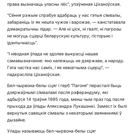
права вызначаць уласны лёс”, упэўненая Ціханоўская.
“Сёння рэжым спрабуе адабраць у нас гэтыя сімвалы,
забараніць іх як нешта чужое і варожае, — канстатавала
дэмакратычны лідар. — Але ні ціск, ні гвалт, ні пагрозы
не могуць сцерці беларускую культуру, гісторыю і
ідэнтычнасць”.
“І ніводная ўлада не здолее выкрасці нашае
самавызначэнне: яно належыць не дзяржаве, а народу.
Гэта частка нас саміх, і яе немагчыма сцерці”, —
падкрэсліла Ціханоўская.
Бел-чырвона-белы сцяг і герб “Пагоня” перасталі быць
дзяржаўнымі сімваламі пасля рэферэндуму, які
адбыўся 14 траўня 1995 года, менш чым праз год пасля
прыхода да ўлады Аляксандра Лукашэнкі. Замест іх былі
вернутыя савецкія сімвалы з некаторымі змяненнямі ў
дызайне.
Улады называюць бел-чырвона-белы сцяг