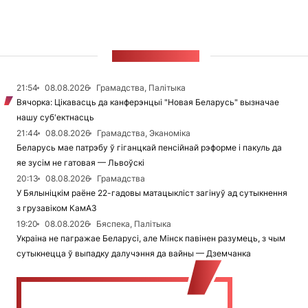
СТУЖКА НАВІН
21:54
08.08.2026
Грамадства, Палітыка
Вячорка: Цікавасць да канферэнцыі "Новая Беларусь" вызначае
нашу суб'ектнасць
21:44
08.08.2026
Грамадства, Эканоміка
Беларусь мае патрэбу ў гіганцкай пенсійнай рэформе і пакуль да
яе зусім не гатовая — Львоўскі
20:13
08.08.2026
Грамадства
У Бялыніцкім раёне 22-гадовы матацыкліст загінуў ад сутыкнення
з грузавіком КамАЗ
19:20
08.08.2026
Бяспека, Палітыка
Украіна не пагражае Беларусі, але Мінск павінен разумець, з чым
сутыкнецца ў выпадку далучэння да вайны — Дземчанка