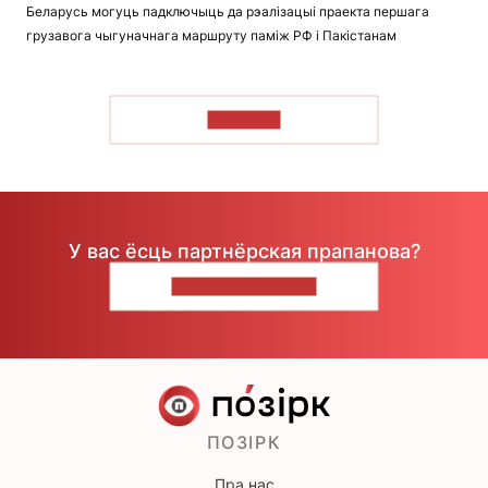
Беларусь могуць падключыць да рэалізацыі праекта першага
грузавога чыгуначнага маршруту паміж РФ і Пакістанам
ЧЫТАЦЬ
У вас ёсць партнёрская прапанова?
НАПІШЫЦЕ НАМ
ПОЗІРК
Пра нас