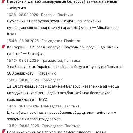
Патрэбныя ідэі, каб разварушыць беларусаў замежжа, лічыць
Лябедзька
16:18
08.08.2026
Бяспека, Палітыка
Сумесныя з Беларуссю вучэнні будуць прысвечаныя
супрацьдзеянню тэрарызму ў гарадскіх ўмовах — Мінабароны
Кітая
15:46
08.08.2026
Грамадства, Палітыка
Канферэнцыя "Новая Беларусь" заўжды прыводзіць да "змены
палітык" — Баркоўскі
15:13
08.08.2026
Грамадства, Палітыка
У вайне супраць Украіны з расійскага боку загінула ўжо больш за
500 беларусаў — Кабанчук
15:03
08.08.2026
Грамадства
Дзіця становіцца грамадзянінам Беларусі незалежна ад месца
нараджэння, калі хоць адзін з яго бацькоў мае беларускае
грамадзянства — МУС
14:11
08.08.2026
Грамадства, Палітыка
Ціханоўская заклікала праваабаронцаў даць экс-палітвязням
зразумелы алгарытм дапамогі
13:50
08.08.2026
Грамадства, Палітыка
Бабарыка ўсумніўся ва ўплыве дэмсіл, спаслаўшыся на