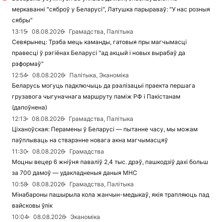
меркаванні "сяброў у Беларусі", Латушка парыраваў: "У нас розныя
сябры"
13:15
08.08.2026
Грамадства, Палітыка
Севярынец: Трэба мець каманды, гатовыя пры магчымасці
правесці ў рэгіёнах Беларусі "ад акцый і новых вырабаў да
рэформаў"
12:54
08.08.2026
Палітыка, Эканоміка
Беларусь могуць падключыць да рэалізацыі праекта першага
грузавога чыгуначнага маршруту паміж РФ і Пакістанам
(дапоўнена)
12:13
08.08.2026
Грамадства, Палітыка
Ціханоўская: Перамены ў Беларусі — пытанне часу, мы можам
паўплываць на стварэнне новага акна магчымасцяў
11:30
08.08.2026
Грамадства
Моцны вецер 6 жніўня паваліў 2,4 тыс. дрэў, пашкодзіў дахі больш
за 700 дамоў — удакладненыя даныя МНС
10:58
08.08.2026
Грамадства, Палітыка
Мінабароны пашырыла кола жанчын-медыкаў, якія трапляюць пад
вайсковы ўлік
10:04
08.08.2026
Эканоміка