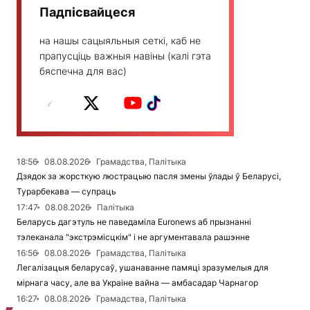
Падпісвайцеся
на нашы сацыяльныя сеткі, каб не
прапусціць важныя навіны (калі гэта
бяспечна для вас)
18:56
08.08.2026
Грамадства, Палітыка
Дзядок за жорсткую люстрацыю пасля змены ўлады ў Беларусі,
Турарбекава — супраць
17:47
08.08.2026
Палітыка
Беларусь дагэтуль не паведаміла Euronews аб прызнанні
тэлеканала "экстрэмісцкім" і не аргументавала рашэнне
16:56
08.08.2026
Грамадства, Палітыка
Легалізацыя беларусаў, ушанаванне памяці зразумелыя для
мірнага часу, але ва Украіне вайна — амбасадар Чарнагор
16:27
08.08.2026
Грамадства, Палітыка