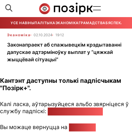
УСЕ НАВІНЫ
ПАЛІТЫКА
ЭКАНОМІКА
ГРАМАДСТВА
БЯСПЕКА
УСЕ
Эканоміка
02.10.2024
19:12
Законапраект аб спажывецкім крэдытаванні
дапускае адтэрміноўку выплат у “цяжкай
жыццёвай сітуацыі”
Кантэнт даступны толькі падпісчыкам
"Позірк+".
Калі ласка, аўтарызуйцеся альбо звярніцеся ў
службу падпіскі:
pozirk@pozirk.online
Вы можаце вернуцца на
Галоўную