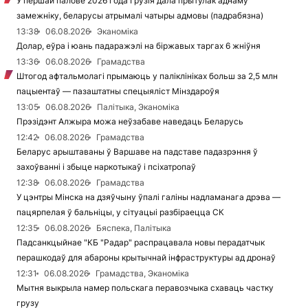
У першай палове 2026 года Грузія дала прытулак аднаму
замежніку, беларусы атрымалі чатыры адмовы (падрабязна)
13:38
06.08.2026
Эканоміка
Долар, еўра і юань падаражэлі на біржавых таргах 6 жніўня
13:36
06.08.2026
Грамадства
Штогод афтальмолагі прымаюць у паліклініках больш за 2,5 млн
пацыентаў — пазаштатны спецыяліст Мінздароўя
13:05
06.08.2026
Палітыка, Эканоміка
Прэзідэнт Алжыра можа неўзабаве наведаць Беларусь
12:42
06.08.2026
Грамадства
Беларус арыштаваны ў Варшаве на падставе падазрэння ў
захоўванні і збыце наркотыкаў і псіхатропаў
12:38
06.08.2026
Грамадства
У цэнтры Мінска на дзяўчыну ўпалі галіны надламанага дрэва —
пацярпелая ў бальніцы, у сітуацыі разбіраецца СК
12:35
06.08.2026
Бяспека, Палітыка
Падсанкцыйнае "КБ "Радар" распрацавала новы перадатчык
перашкодаў для абароны крытычнай інфраструктуры ад дронаў
12:31
06.08.2026
Грамадства, Эканоміка
Мытня выкрыла намер польскага перавозчыка схаваць частку
грузу