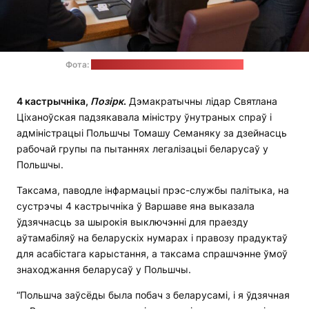
Фота:
прэс-служба Святланы Ціханоўскай
4 кастрычніка,
Позірк
.
Дэмакратычны лідар Святлана
Ціханоўская падзякавала міністру ўнутраных спраў і
адміністрацыі Польшчы Томашу Семаняку за дзейнасць
рабочай групы па пытаннях легалізацыі беларусаў у
Польшчы.
Таксама, паводле інфармацыі прэс-службы палітыка, на
сустрэчы 4 кастрычніка ў Варшаве яна выказала
ўдзячнасць за шырокія выключэнні для праезду
аўтамабіляў на беларускіх нумарах і правозу прадуктаў
для асабістага карыстання, а таксама спрашчэнне ўмоў
знаходжання беларусаў у Польшчы.
“Польшча заўсёды была побач з беларусамі, і я ўдзячная