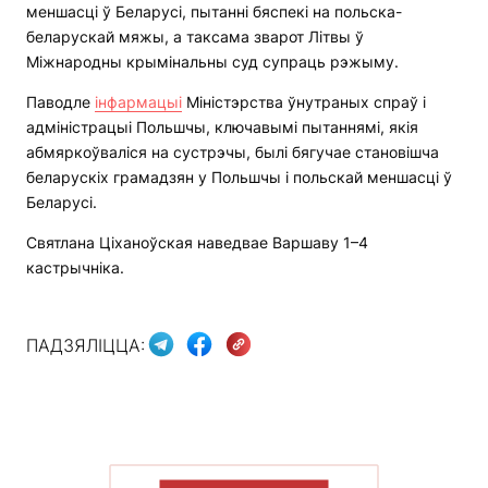
меншасці ў Беларусі, пытанні бяспекі на польска-
беларускай мяжы, а таксама зварот Літвы ў
Міжнародны крымінальны суд супраць рэжыму.
Паводле
інфармацыі
Міністэрства ўнутраных спраў і
адміністрацыі Польшчы, ключавымі пытаннямі, якія
абмяркоўваліся на сустрэчы, былі бягучае становішча
беларускіх грамадзян у Польшчы і польскай меншасці ў
Беларусі.
Святлана Ціханоўская наведвае Варшаву 1–4
кастрычніка.
ПАДЗЯЛІЦЦА: