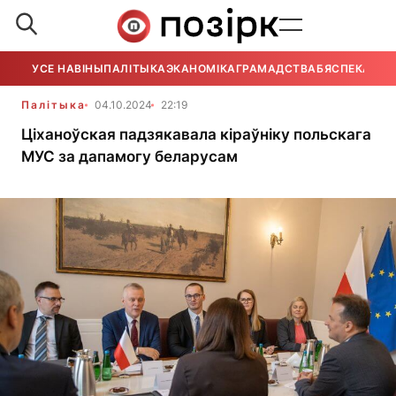
УСЕ НАВІНЫ
ПАЛІТЫКА
ЭКАНОМІКА
ГРАМАДСТВА
БЯСПЕКА
УСЕ
Палітыка
04.10.2024
22:19
Ціханоўская падзякавала кіраўніку польскага
МУС за дапамогу беларусам