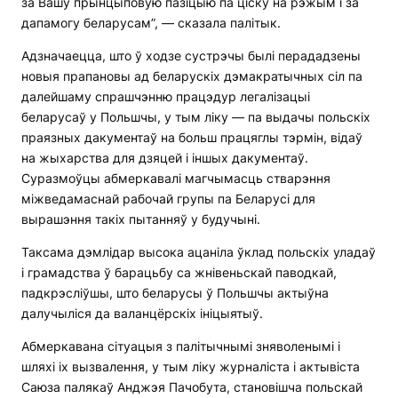
за Вашу прынцыповую пазіцыю па ціску на рэжым і за
дапамогу беларусам”, — сказала палітык.
Адзначаецца, што ў ходзе сустрэчы былі перададзены
новыя прапановы ад беларускіх дэмакратычных сіл па
далейшаму спрашчэнню працэдур легалізацыі
беларусаў у Польшчы, у тым ліку — па выдачы польскіх
праязных дакументаў на больш працяглы тэрмін, відаў
на жыхарства для дзяцей і іншых дакументаў.
Суразмоўцы абмеркавалі магчымасць стварэння
міжведамаснай рабочай групы па Беларусі для
вырашэння такіх пытанняў у будучыні.
Таксама дэмлідар высока ацаніла ўклад польскіх уладаў
і грамадства ў барацьбу са жнівеньскай паводкай,
падкрэсліўшы, што беларусы ў Польшчы актыўна
далучыліся да валанцёрскіх ініцыятыў.
Абмеркавана сітуацыя з палітычнымі зняволенымі і
шляхі іх вызвалення, у тым ліку журналіста і актывіста
Саюза палякаў Анджэя Пачобута, становішча польскай