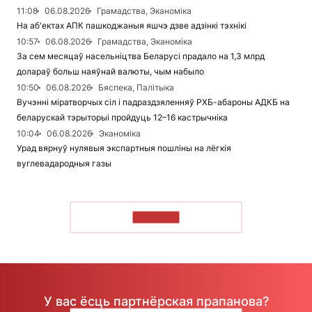
11:08
06.08.2026
Грамадства, Эканоміка
На аб'ектах АПК пашкоджаныя яшчэ дзве адзінкі тэхнікі
10:57
06.08.2026
Грамадства, Эканоміка
За сем месяцаў насельніцтва Беларусі прадало на 1,3 млрд
долараў больш наяўнай валюты, чым набыло
10:50
06.08.2026
Бяспека, Палітыка
Вучэнні міратворчых сіл і падраздзяленняў РХБ-абароны АДКБ на
беларускай тэрыторыі пройдуць 12–16 кастрычніка
10:04
06.08.2026
Эканоміка
Урад вярнуў нулявыя экспартныя пошліны на лёгкія
вуглевадародныя газы
ЧЫТАЦЬ
У вас ёсць партнёрская прапанова?