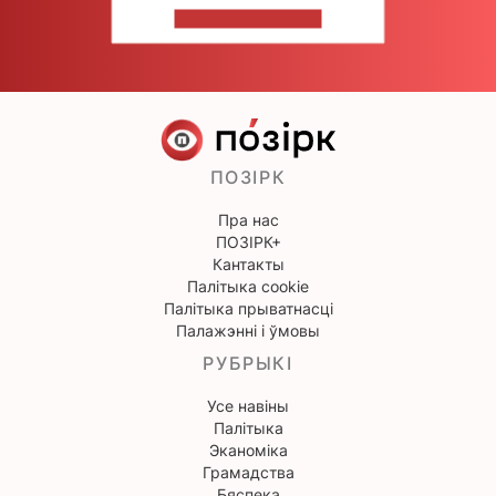
НАПІШЫЦЕ НАМ
ПОЗІРК
Пра нас
ПОЗІРК+
Кантакты
Палітыка cookie
Палітыка прыватнасці
Палажэнні і ўмовы
РУБРЫКІ
Усе навіны
Палітыка
Эканоміка
Грамадства
Бяспека