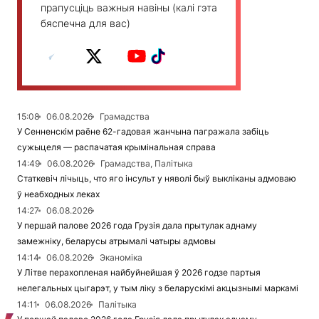
прапусціць важныя навіны (калі гэта
бяспечна для вас)
15:08
06.08.2026
Грамадства
У Сенненскім раёне 62-гадовая жанчына пагражала забіць
сужыцеля — распачатая крымінальная справа
14:49
06.08.2026
Грамадства, Палітыка
Статкевіч лічыць, что яго інсульт у няволі быў выкліканы адмоваю
ў неабходных леках
14:27
06.08.2026
У першай палове 2026 года Грузія дала прытулак аднаму
замежніку, беларусы атрымалі чатыры адмовы
14:14
06.08.2026
Эканоміка
У Літве перахопленая найбуйнейшая ў 2026 годзе партыя
нелегальных цыгарэт, у тым ліку з беларускімі акцызнымі маркамі
14:11
06.08.2026
Палітыка