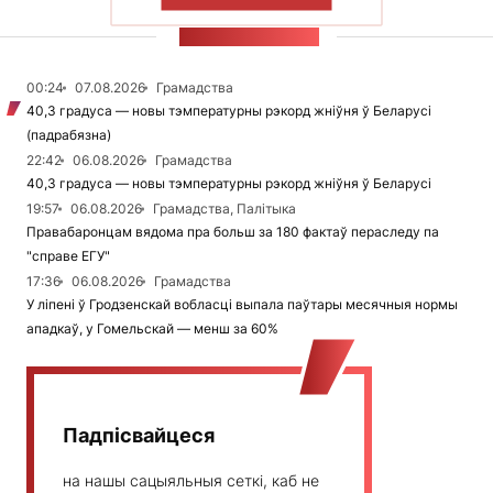
ПАКАЗАЦЬ БОЛЬШ
СТУЖКА НАВІН
00:24
07.08.2026
Грамадства
40,3 градуса — новы тэмпературны рэкорд жніўня ў Беларусі
(падрабязна)
22:42
06.08.2026
Грамадства
40,3 градуса — новы тэмпературны рэкорд жніўня ў Беларусі
19:57
06.08.2026
Грамадства, Палітыка
Правабаронцам вядома пра больш за 180 фактаў пераследу па
"справе ЕГУ"
17:36
06.08.2026
Грамадства
У ліпені ў Гродзенскай вобласці выпала паўтары месячныя нормы
ападкаў, у Гомельскай — менш за 60%
Падпісвайцеся
на нашы сацыяльныя сеткі, каб не