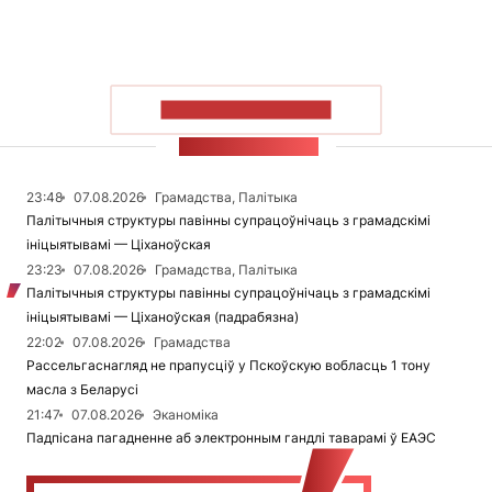
ПАКАЗАЦЬ БОЛЬШ
СТУЖКА НАВІН
23:48
07.08.2026
Грамадства, Палітыка
Палітычныя структуры павінны супрацоўнічаць з грамадскімі
ініцыятывамі — Ціханоўская
23:23
07.08.2026
Грамадства, Палітыка
Палітычныя структуры павінны супрацоўнічаць з грамадскімі
ініцыятывамі — Ціханоўская (падрабязна)
22:02
07.08.2026
Грамадства
Рассельгаснагляд не прапусціў у Пскоўскую вобласць 1 тону
масла з Беларусі
21:47
07.08.2026
Эканоміка
Падпісана пагадненне аб электронным гандлі таварамі ў ЕАЭС