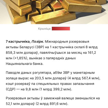
Крыніца:
pixabay.com
7 кастрычніка,
Позірк
.
Міжнародныя рэзервовыя
актывы Беларусі (ЗВР) на 1 кастрычніка склалі 8 млрд
858,3 млн долараў, павялічыўшыся за месяц на 161,2
млн (+1,85%), вынікае з папярэдніх даных
Нацыянальнага банка.
Паводле даных рэгулятара, аб’ём ЗВР у манетарным
золаце вырас на 203,5 млн долараў (4 млрд 567,4 млн),
кошт рэзерваў па спецыяльных правах запазычання
(СДР) — на 9,8 млн (1 млрд 399,2 млн).
Рэзервовыя актывы ў замежнай валюце зменшыліся на
52,1 млн долараў (2 млрд 891,6 млн).