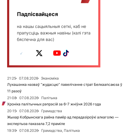
Падпісвайцеся
на нашы сацыяльныя сеткі, каб не
прапусціць важныя навіны (калі гэта
бяспечна для вас)
21:25
07.08.2026
Эканоміка
Лукашэнка назваў “жудасцю” павелічэнне страт Белкаапсаюза ў
11 разоў
21:08
07.08.2026
Палітыка
Хроніка палітычных рэпрэсій за 6–7 жніўня 2026 года
20:15
07.08.2026
Грамадства
Жыхар Кобрынскага раёна памёр ад перадазіроўкі алкаголю —
экспертыза паказала 7,2 праміле
19:39
07.08.2026
Грамадства, Палітыка