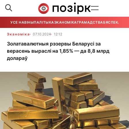
УСЕ НАВІНЫ
ПАЛІТЫКА
ЭКАНОМІКА
ГРАМАДСТВА
БЯСПЕКА
УСЕ
Эканоміка
07.10.2024
12:12
Золатавалютныя рэзервы Беларусі за
верасень выраслі на 1,85% — да 8,8 млрд
долараў