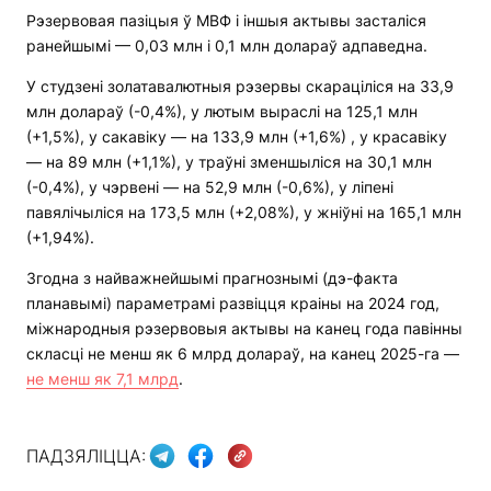
Рэзервовая пазіцыя ў МВФ і іншыя актывы засталіся
ранейшымі — 0,03 млн і 0,1 млн долараў адпаведна.
У студзені золатавалютныя рэзервы скараціліся на 33,9
млн долараў (-0,4%), у лютым выраслі на 125,1 млн
(+1,5%), у сакавіку — на 133,9 млн (+1,6%) , у красавіку
— на 89 млн (+1,1%), у траўні зменшыліся на 30,1 млн
(-0,4%), у чэрвені — на 52,9 млн (-0,6%), у ліпені
павялічыліся на 173,5 млн (+2,08%), у жніўні на 165,1 млн
(+1,94%).
Згодна з найважнейшымі прагнознымі (дэ-факта
планавымі) параметрамі развіцця краіны на 2024 год,
міжнародныя рэзервовыя актывы на канец года павінны
скласці не менш як 6 млрд долараў, на канец 2025-га —
не менш як 7,1 млрд
.
ПАДЗЯЛІЦЦА: