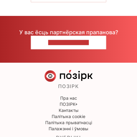
У вас ёсць партнёрская прапанова?
НАПІШЫЦЕ НАМ
ПОЗІРК
Пра нас
ПОЗІРК+
Кантакты
Палітыка cookie
Палітыка прыватнасці
Палажэнні і ўмовы