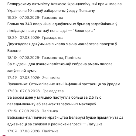
Беларускаму актывісту Аляксею Францкевічу, які пражывае ва
Украіне, на 10 гадоў забаронены ўезд у Польшчу
19:22
07.08.2026
Грамадства
Больш за 340 аварыйна-аднаўленчых брыгад задзейнічана ў
ліквідацыі наступстваў непагадзі — "Белэнерга"
18:24
07.08.2026
Грамадства
Двухгадовая дзяўчынка выпала з акна чацвёртага паверха ў
Брэсце
18:10
07.08.2026
Грамадства, Палітыка
За тыдзень для дзяцей палітвязняў сабрана амаль палова
заяўленай сумы
17:47
07.08.2026
Эканоміка
Лукашэнка: Стрымліванне цэн і інфляцыі застаецца за ўрадам
17:30
07.08.2026
Грамадства
За восем дзён у міліцыю паступіла больш за 2,5 тыс.
паведамленняў аб званках тэлефонных махляроў
17:15
07.08.2026
Палітыка
Вайскова-палітычнае кіраўніцтва Беларусі будзе прыцягнута да
адказнасці за саўдзел у расійскай агрэсіі — Латушка
17:07
07.08.2026
Палітыка