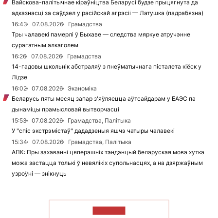
Вайскова-палітычнае кіраўніцтва Беларусі будзе прыцягнута да
адказнасці за саўдзел у расійскай агрэсіі — Латушка (падрабязна)
16:43
07.08.2026
Грамадства
Тры чалавекі памерлі ў Быхаве — следства мяркуе атручэнне
сурагатным алкаголем
16:26
07.08.2026
Грамадства
14-гадовы школьнік абстраляў з пнеўматычнага пісталета кіёск у
Лідзе
16:02
07.08.2026
Эканоміка
Беларусь пяты месяц запар з'яўляецца аўтсайдарам у ЕАЭС па
дынаміцы прамысловай вытворчасці
15:53
07.08.2026
Грамадства, Палітыка
У "спіс экстрэмістаў" дададзеныя яшчэ чатыры чалавекі
15:34
07.08.2026
Грамадства, Палітыка
АПК: Пры захаванні цяперашніх тэндэнцый беларуская мова хутка
можа застацца толькі ў невялікіх супольнасцях, а на дзяржаўным
узроўні — знікнуць
ЧЫТАЦЬ